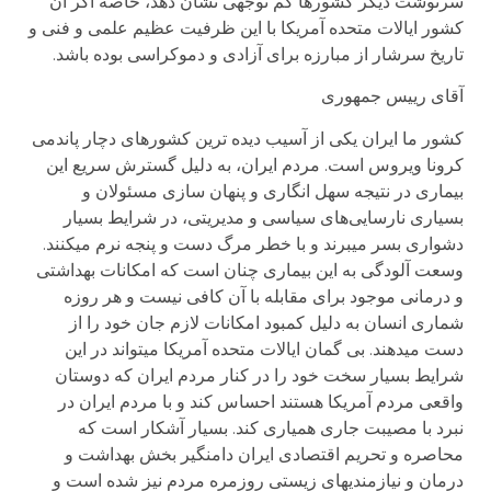
سرنوشت دیگر کشورها کم توجهی نشان دهد، خاصه اگر آن
کشور ایالات متحده‌ آمریکا با این ظرفیت عظیم علمی و فنی و
تاریخ سرشار از مبارزه برای آزادی و دموکراسی بوده باشد.
آقای رییس جمهوری
کشور ما ایران یکی از آسیب دیده ترین کشورهای دچار پاندمی
کرونا ویروس است. مردم ایران، به دلیل گسترش سریع این
بیماری در نتیجه سهل انگاری و پنهان سازی مسئولان و
بسیاری نارسایی‌های سیاسی و مدیریتی، در شرایط بسیار
دشواری بسر میبرند و با خطر مرگ دست و پنجه نرم میکنند.
وسعت آلودگی به این بیماری چنان است که امکانات بهداشتی
و درمانی موجود برای مقابله با آن کافی نیست و هر روزه
شماری انسان به دلیل کمبود امکانات لازم جان خود را از
دست میدهند. بی گمان ایالات متحده آمریکا میتواند در این
شرایط بسیار سخت خود را در کنار مردم ایران که دوستان
واقعی مردم آمریکا هستند احساس کند و با مردم ایران در
نبرد با مصیبت جاری همیاری کند. بسیار آشکار است که
محاصره و تحریم اقتصادی ایران دامنگیر بخش بهداشت و
درمان و نیازمندیهای زیستی روزمره مردم نیز شده است و