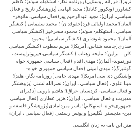
نروژ)؛ فرزانه روستایی(روزنامه نگار- استکهلم سوئد)؛ کاظم
کشاورز (ونکوور کانادا)؛ مجید الهامی (پژوهشگر تاریخ و فعال
سیاسی، ایران)؛ مجید عبدالرحیم پور(فعال سیاسی، هانوفر-
آلمان)؛محمد اولیائی فرد(حقوقدان) ؛ محمد سلیمانی ( کنشگر
سیاسی ، استهکلم- سوئد)؛ محمود سحرخیز (کنشگر سیاسی
آلمان)؛ محمود شوشتری (کنشگر سیاسی)؛ محمود
صدری(جامعه شناس، آمریکا)؛ مریم سطوت (کنشگر سیاسی
کلن – برلین)؛ ملیحه زهتاب ( کنشگر سیاسی،فیزیوتراپیست،
دورتموند- آلمان)؛ مهدی اقدم (فعال سیاسی جمهوری‌خواه
گوتنبرگ)؛ مهدی امینی (فعال سیاسی جمهوری خواه-
واشنگتن دى سى امریکا)؛ مهدی جامی( روزنامه نگار- هلند)؛
مینا علوی، (فعال سیاسی ، ایران)؛ نصرالله لشنی (پژوهشگر
و فعال سیاسی- کردستان عراق)؛ هاشم باروتی (دکترای
مدیریت و فعال سیاسی ، ایران)؛ هژیر عطاری (فعال سیاسی
جمهوری‌خواه- استهکلم)؛ یاسر میردامادی(پژوهشگر فلسفه و
دین- منچستر انگلیس) و یونس رستمی (فعال سیاسی ، ایران»
متن این نامه به زبان انگلیسی: