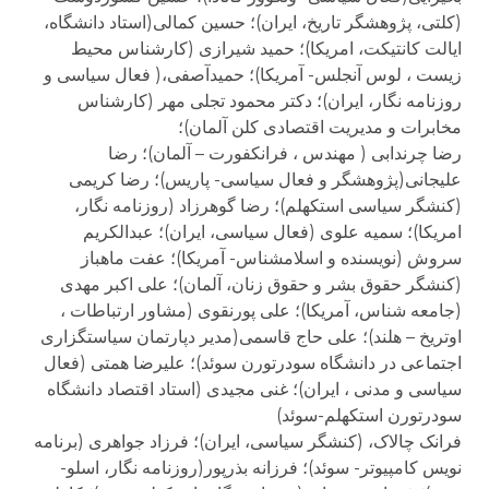
(کلتی، پژوهشگر تاریخ، ایران)؛ حسین کمالی(استاد دانشگاه،
ایالت کانتیکت، امریکا)؛ حمید شیرازی (کارشناس محیط
زیست ، لوس آنجلس- آمریکا)؛ حمیدآصفی،( فعال سیاسی و
روزنامه نگار، ایران)؛ دکتر محمود تجلی مهر (کارشناس
مخابرات و مدیریت اقتصادی کلن آلمان)؛
رضا چرندابی ( مهندس ، فرانکفورت – آلمان)؛ رضا
علیجانی(پژوهشگر و فعال سیاسی- پاریس)؛ رضا کریمی
(کنشگر سیاسی استکهلم)؛ رضا گوهرزاد (روزنامه نگار،
امریکا)؛ سمیه علوی (فعال سیاسی، ایران)؛ عبدالکریم
سروش (نویسنده و اسلامشناس- آمریکا)؛ عفت ماهباز
(کنشگر حقوق بشر و حقوق زنان، آلمان)؛ علی اکبر مهدی
(جامعه شناس، آمریکا)؛ علی پورنقوی (مشاور ارتباطات ،
اوتریخ – هلند)؛ علی حاج قاسمی(مدیر دپارتمان سیاستگزاری
اجتماعی در دانشگاه سودرتورن سوئد)؛ علیرضا همتی (فعال
سیاسی و مدنی ، ایران)؛ غنی مجیدی (استاد اقتصاد دانشگاه
سودرتورن استکهلم-سوئد)
فرانک چالاک، (کنشگر سیاسی، ایران)؛ فرزاد جواهری (برنامه
نویس کامپیوتر- سوئد)؛ فرزانه بذرپور(روزنامه نگار، اسلو-