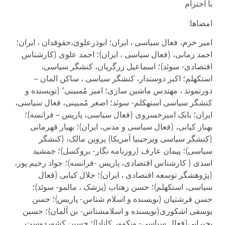
با احترام
امضاها:
امیر خرم، فعال سیاسی ، ایران؛ ابوذرعلوی،حقوقدان ، ایران؛
احمد زمانی، (فعال سیاسی ، ایران)؛ احمد علوی (کارشناس
اقتصادی- سوئد)؛ اسماعیل زرگریان، کنشگر سیاسی،
استکهلم؛ اکبر دوستدار، کنشگر سیاسی ، ساکن المان –
دورتموند ، مهندس ماشین سازی؛ امیر مُمبینی٬ (نویسنده و
کنشگر سیاسی استهکلم- سوئد؛ اصغر مُمبینی، فعال سیاسی،
ایران؛ بابک امیرخسروی (فعال سیاسی، پاریس – فرانسه)؛
بهناز کیانی، (فعال سیاسی و مدنی، ایران)؛ بهیار قهرمانی
(کنشگر سیاسی ویرجینیا آمریکا) پروین مالک، (کنشگر
سیاسی)؛ پیمان عارف (روزنامه نگار- بروکسل)؛ جمشید
اسدی ( کارشناس اقتصادی، پاریس -فرانسه)؛ جواد رحیم پور،
(پژوهشگر توسعه اقتصادی ، ایران)؛ جلال کیابی (فعال
سیاسی، استکهلم)؛ حسن زهتاب (پزشک ، مالمو- سوئد)؛
حسن فرشتیان (نویسنده و اسلام شناس- پاریس)؛ حسن
یوسفی اشکوری(نویسنده و اسلامشناس- بن آلمان)؛ حسین
بحیرایی(فعال سیاسی- ونکوور کانادا)؛ حسین کشوردوست