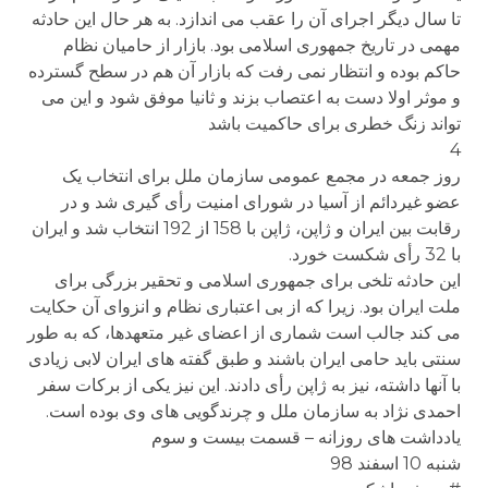
تا سال دیگر اجرای آن را عقب می اندازد. به هر حال این حادثه
مهمی در تاریخ جمهوری اسلامی بود. بازار از حامیان نظام
حاکم بوده و انتظار نمی رفت که بازار آن هم در سطح گسترده
و موثر اولا دست به اعتصاب بزند و ثانیا موفق شود و این می
تواند زنگ خطری برای حاکمیت باشد
4
روز جمعه در مجمع عمومی سازمان ملل برای انتخاب یک
عضو غیردائم از آسیا در شورای امنیت رأی گیری شد و در
رقابت بین ایران و ژاپن، ژاپن با 158 از 192 انتخاب شد و ایران
با 32 رأی شکست خورد.
این حادثه تلخی برای جمهوری اسلامی و تحقیر بزرگی برای
ملت ایران بود. زیرا که از بی اعتباری نظام و انزوای آن حکایت
می کند جالب است شماری از اعضای غیر متعهدها، که به طور
سنتی باید حامی ایران باشند و طبق گفته های ایران لابی زیادی
با آنها داشته، نیز به ژاپن رأی دادند. این نیز یکی از برکات سفر
احمدی نژاد به سازمان ملل و چرندگویی های وی بوده است.
یادداشت های روزانه – قسمت بیست و سوم
شنبه 10 اسفند 98