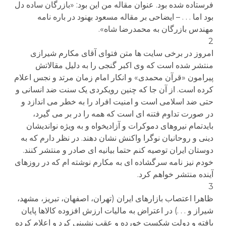
فرستاده شده بود. عنوان مقاله من این بود: «بازرگان ساده دل
بود اما . . . – ایضاحی بر مقاله مسعود بهنود در باره نامه
مهندس بازرگان به محمدرضا شاه».
2
امروز در برخی سایت ها متن فتوای آقای مکارم شیرازی
منتشر شده است که وی اکبر گنجی را به دلیل مقالاتش
پیرامون «قرآن محمدی» و انکار امام زمان مرتد و نجس اعلام
کرده است. از آن جا که چنین رویکردی یک سنت ضد انسانی و
حتی ضد اسلامی است و امنیت افراد را به خطر می اندازد و
در صورت تداوم فتنه ای است که همه را در بر می گیرد،
بایدتمام نیروهای دموکرات و آزادیخواه و به ویژه نواندیشان
دینی و روحانیان نوگرا واکنش نشان دهند. در نظر دارم که به
دوستان ایران توصیه کنم حتما بیانیه ای صادر و منتشر کنند.
خودم نیز نامه سرگشاده ای به مکارم نوشته ام که در روزهای
آینده منتشر خواهم کرد.
3
ظاهرا اعتصاب بازارهای ایران (تهران، اصفهان، تبریز، مشهد،
شیراز و . . .) در اعتراض به مالیات ارزش افزوده کالاها پایان
یافته و دولت شکست خورده و عقب نشینی کرد و اعلام کرده