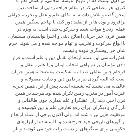
بی دلیل نیست که در تاریخ اندیشه اسلامی، از همان آغاز تا
کنون، هر مصلحی که در مقام خرافه زدایی از ساحت دین
سخن گفته و تلاش داشته به اتکای علم و عقل و تجربه، چراغی
برافزود و توده ها را از تقلید دور کند، با تهاجم سنگین همین
عمله ارتجاع مواجه شده و سرکوب شده است. به ویژه در
همین قرن اخیر جریان اصلاح دینی و اخیرا نواندیشان مسلمان،
با انواع سرکوب و تخریب و اتهام مواجه شده و می شوند. جرم
شان جز روشنگری نبوده و نیست.
نقش اساسی این عمله ارتجاع، تقابل دین و علم است و قرار
دادن مؤمنان بر دو راهی انتخاب ایمان و یا علم و عقل و
فرجام چنین تقابلی صد البته شکست مفتضحانه همین جریان
است که البته گردی نیز بر دامن دین و دیانت معقولانه و
عالمانه می نشیند که نشسته است. پیش از این، همین تجربه
عبرت آموز در مغرب زمین تکرار شده بود. هرچند در همین
قرن اخیر، دینداران عقلگرا و علم مداری چون طالقانی و
بازرگان و دیگران، برای رفع تعارض علم و دین کوشیده و
موفقیت هایی نیز داشته اند، ولی اکنون برخی از عمله ارتجاع
از گورهای تاریخی خود خارج شده و با استفاده از ابزارهای
حکومتی برای سنگرهای از دست رفته خود می کوشند و بار