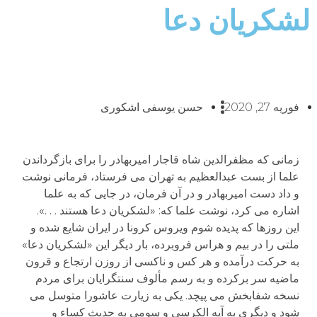
لشکریان دعا
فوریه 27, 2020
حسن یوسفی اشکوری
زمانی که مظفرالدین شاه قاجار امیربهادر را برای بازگرداندن
علما از بست عبدالعظیم به تهران می فرستاد، فرمانی نوشت
و داد دست امیربهادر و در آن فرمان، در جایی که به علما
اشاره می کرد، نوشت علما که: «لشکریان دعا هستند . . .».
این روزها که پدیده شوم ویروس کرونا در ایران شایع شده و
ملتی را در بیم و هراس فروبرده، بار دیگر این «لشکریان دعا»
به حرکت درآمده و هر کس و ناکسی از روزن ارتجاع و قرون
ماضیه سر برکرده و به رسم مألوف سنتگرایان برای مردم
نسخه شفابخش می پیچد. یکی به زیارت عاشورا متوسل می
شود و دیگری به آیه الکرسی و سومی به حدیث کساء و