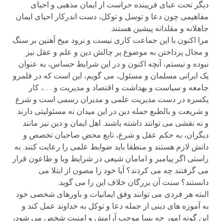
دیگر تحت عبای فریبنده حراست از ایمان مذهبی و احیای
مفاهیمی چون دعا و توسل و توکل، دست اندرکار احیای ایمان
جاهلانه و مقلدانه پیشین هستند.
مرا اکنون با این جماعت کاری نیست و نرود میخ آهنین بر سنگ
و مجال پرداختن به موضوع پر چالش دین و علم و عقل نیز
نبوده و نیستم، آنچه اکنون و در این شرایط حساس، به عنوان
یک ایرانی مسلمان و مسئول، می گویم، این است که در قلمرو
جامعه و سیاست و بهداشت و اقتصاد و مدیریت و . . .، کار
یکسره در دست مدیریت علمی و مدیران رسمی است و شرع
و شریعت و بالطبع حمله دین در این میدان نه مسئولیتی دارند
و نه نقشی می توانند داشته باشند. اهل ایمان و دین نیز مانند
دیگران، به حکم عقل و شرع، تابع محض صاحبان تخصص و
دانش لازم هستند و منطقا باید ضوابط علمی را رعایت کنند. به
راستی اگر پیامبر و امامان شیعی در شرایط وبا و طاعون قرار
می گرفتند چه می کردند؟ آیا خود را مصون از ابتلا می
دانستند؟ سنت آن بزرگان خلاف این را می گوید.
البته هر فردی می توانند وفق ایمانیات و باورهای شخصی خود
به آموزه های دینی از جمله دعا و توکل به خداوند عمل کند و
این گونه امور چه بسا موجب آرامش و امنیت شخص می شود،