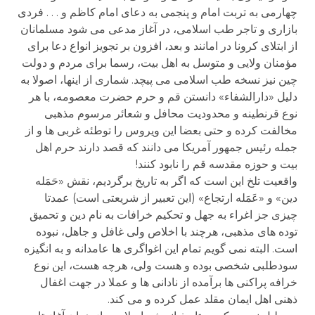
چهارمی به تربت امام و پنجمی به دعای امام کاظم و . . . فردی
بازاری و تاجر طب اسلامی، در آغاز مدعی می شود مسلمانان
از ابتلای کرونا در امانند و بعد، افزون بر تجویز انواع دعا برای
مؤمنان ولایی و متوسل به اهل بیت، رسما برای مردم و دولت
چین نیز نسخه طب اسلامی می پیچد. شماری از اینها، اصولا به
دلیل «دارالشفاء» دانستن قم و حرم حضرت معصومه، با هر
نوع قرنطینه و محدودیت محافل و شعائر مرسوم مذهبی
مخالفت کرده و حتی بعضا این ویروس را توطئه غربی ها و از
جمله رئیس جمهور آمریکا می دانند که قصد دارند حرم اهل
بیت و حوزه مقدسه قم را نابود کنند!
واقعیت تلخ این است که اگر به تاریخ برگردیم، نقش «حَمَله
دین» و «عَمَله ارتجاع» (این تعبیر از شریعتی است) عمدتا
چیزی جز اغراء به جهل و تحکیم خرافات به نام دین و تحمیق
توده های مذهبی، هرچند با اخلاص ولی غافل و جاهل، نبوده
است. البته نمی گویم تمام این اغواگری ها عامدانه و به انگیزه
سودطلبی شخصی بوده و هست ولی، هرچه هست، این نوع
خرافه پراکنی ها برآمده از نادانی ها و عملا در جهت اغفال
ذهنی اهل ایمان مقلد عمل کرده و می کند.