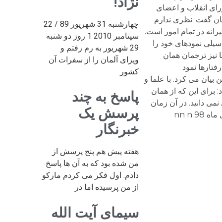
نژاد!
 پرچم جدید ایران بود، شورای انقلاب و اعضای
شان گفت: نظری ندارم
چهارشنبه 31 شهریور 89 / 22
 و خشن و سختگیرانه در تمام امور است.
سپتامبر 2010 1 روز دو شنبه
یلی نمودهای خود را
29 شهریور به رم رفتم و
 نیز ترجمان همان
ویزای آلمان را از سفرات آن
فتارها نمود
کشور
 بیان می کرد. با علما و
برای این که از همان
پاسخ به چند
ی دانید. در آن زمان
پرسش یک
خبرنگار
هفته پیش هم پنج پرسش از
من شده بود که به آن ها پاسخ
دادم. اول فکر می کردم مارکو
از من پرسیده اما در
سیمای آیت الله