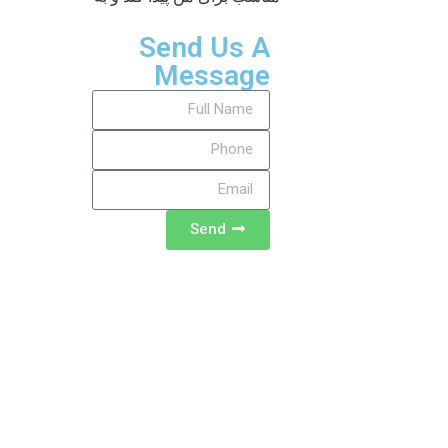
Send Us A
Message
Send