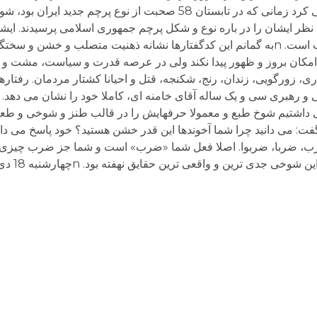
آمریکا سیلی زدیم. nمرحوم مهندس سحابی نقل می کرد زمانی که در تابستان 58 صحبت از نوع
ه نظر ایشان را در باره نوع و شکل پرچم جمهوری اسلامی پرسیدند. ای
ولی اگر تصویر یک مُشت در وسط پرچم باشد، خوب است. nبه گمانم این کدگفتارها نشانه ذهنیت متصلب
ن بروز و ظهور پیدا نکند ولی در عرصه قدرت و سیاست، مشت و س
، زورگویی، زندان، رنج، شکنجه، قتل و احیانا کشتار مردمان. رفتارها
 و رهبری سی و یک ساله آقای خامنه ای، کاملا خود را نشان می دهد. ر
ول دوستی داشتیم شوخ طبع و معمولا حرفهایش را در قالب طنز و شوخی و طعن
: می دانید چرا شما آخوندها این قدر خشن هستید؟ خود پاسخ می داد: 
ضرب، ضربا، ضربوا. اصلا فعل شما «ضرب» است و شما جز ضرب چیزی نم
رین و واقعی ترین حقایق نهفته بود. nچهارشنبه 18 دی ماه 98 nn n