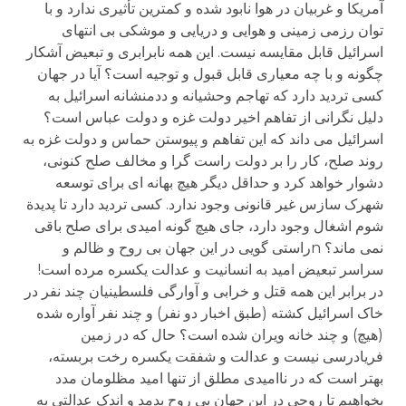
آمریکا و غربیان در هوا نابود شده و کمترین تأثیری ندارد و با
توان رزمی زمینی و هوایی و دریایی و موشکی بی انتهای
اسرائیل قابل مقایسه نیست. این همه نابرابری و تبعیض آشکار
چگونه و با چه معیاری قابل قبول و توجیه است؟ آیا در جهان
کسی تردید دارد که تهاجم وحشیانه و ددمنشانه اسرائیل به
دلیل نگرانی از تفاهم اخیر دولت غزه و دولت عباس است؟
اسرائیل می داند که این تفاهم و پیوستن حماس و دولت غزه به
روند صلح، کار را بر دولت راست گرا و مخالف صلح کنونی،
دشوار خواهد کرد و حداقل دیگر هیچ بهانه ای برای توسعه
شهرک سازس غیر قانونی وجود ندارد. کسی تردید دارد تا پدیدة
شوم اشغال وجود دارد، جای هیچ گونه امیدی برای صلح باقی
نمی ماند؟ nراستی گویی در این جهان بی روح و ظالم و
سراسر تبعیض امید به انسانیت و عدالت یکسره مرده است!
در برابر این همه قتل و خرابی و آوارگی فلسطینیان چند نفر در
خاک اسرائیل کشته (طبق اخبار دو نفر) و چند نفر آواره شده
(هیچ) و چند خانه ویران شده است؟ حال که در زمین
فریادرسی نیست و عدالت و شفقت یکسره رخت بربسته،
بهتر است که در ناامیدی مطلق از تنها امید مظلومان مدد
بخواهیم تا روحی در این جهان بی روح بدمد و اندک عدالتی به