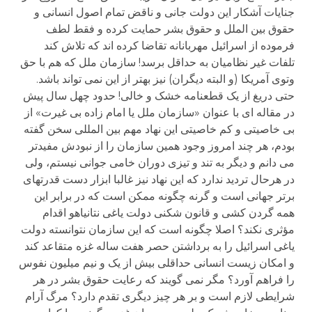
جنایات آشکار این دولت جانی و ناقض تمام اصول انسانی و
حقوق بین الملل و حقوق بشر حمایت کرده و فقط لطف
فرموده از اسرائیل مهربانانه تقاضا کرده اند که تلاش کند
تلفات غیر نظامیان به حداقل برسد! سازمان ملل که هم با حق
وتوی آمریکا (و البته دیگران) نیز بهتر از این نمی تواند باشد.
حتی دریغ از یک قطعنامه خشک و خالی! حدود چهل سال پیش
در مقاله ای با عنوان «سازمان ملل یا امام زاده بی غیرت» از
بی خاصیتی و کم خاصیتی این نهاد مهم بین المللی سخن گفته
بودم، هر چند امروز وجود همین سازمان را از نبودش مفیدتر
می دانم و دیگر به تند و تیزی دوران خامی جوانی نیستم، ولی
در هرحال تردید ندارد که این نهاد نیز غالبا ابزار دست قدرتهای
برتر جهانی است و گرنه چگونه ممکن است که در برابر این
همه گردن کشی و قانون شکنی دولت یاغی نتانیاهو اقدام
مؤثری نکند؟ اصلا چگونه است که این سازمان نتوانسته دولت
یاغی اسرائیل را به برداشتن حصر هفت ساله غزه متقاعد کند
و امکان زیست انسانی حداقلی بیش از یک و نیم میلیون نفوس
را فراهم آورد؟ مگر نمی گویند که رعایت حقوق بشر در هر
شرایطی لازم است و بر هر چیز دیگری تقدم دارد؟ مرگ آرام