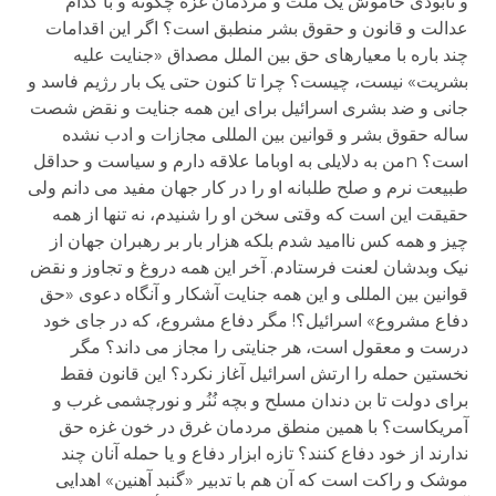
و نابودی خاموش یک ملت و مردمان غزه چگونه و با کدام
عدالت و قانون و حقوق بشر منطبق است؟ اگر این اقدامات
چند باره با معیارهای حق بین الملل مصداق «جنایت علیه
بشریت» نیست، چیست؟ چرا تا کنون حتی یک بار رژیم فاسد و
جانی و ضد بشری اسرائیل برای این همه جنایت و نقض شصت
ساله حقوق بشر و قوانین بین المللی مجازات و ادب نشده
است؟ nمن به دلایلی به اوباما علاقه دارم و سیاست و حداقل
طبیعت نرم و صلح طلبانه او را در کار جهان مفید می دانم ولی
حقیقت این است که وقتی سخن او را شنیدم، نه تنها از همه
چیز و همه کس ناامید شدم بلکه هزار بار بر رهبران جهان از
نیک وبدشان لعنت فرستادم. آخر این همه دروغ و تجاوز و نقض
قوانین بین المللی و این همه جنایت آشکار و آنگاه دعوی «حق
دفاع مشروع» اسرائیل؟! مگر دفاع مشروع، که در جای خود
درست و معقول است، هر جنایتی را مجاز می داند؟ مگر
نخستین حمله را ارتش اسرائیل آغاز نکرد؟ این قانون فقط
برای دولت تا بن دندان مسلح و بچه نُنُر و نورچشمی غرب و
آمریکاست؟ با همین منطق مردمان غرق در خون غزه حق
ندارند از خود دفاع کنند؟ تازه ابزار دفاع و یا حمله آنان چند
موشک و راکت است که آن هم با تدبیر «گنبد آهنین» اهدایی