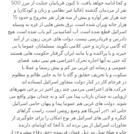
و کجا ادامه خواهد یافت. تا کنون قربانیان جنایت از مرز 500
نفر ار مردمان گذشته (غالبا غیر نظامی و زنان و کودکان) و
چند هزار نفر آواره و بیش از سه هزار نفر مجروح و حدود 15
هزار خانه ویران شده است. برق بخش هایی از غزه به وسیله
اسرائیل قطع شده است. آب آشامیدنی کم یاب شده است. هیچ
دادرس و فریادرسی نیست. دولت های عربی زبون تر از آنند
که گامی بردارند و حتی کلامی بگویند. مسلمانان عموما یا بی
خبرند و یا پراکنده و یا مانند ایران گرفتار حکومت هایی هستند
که حتی به آنها اجازه تحرک اعتراضی هم نمی دهند. فضای
عمومی و رسانه ای غربی نیز کم و بیش رسما و عملا با
سکوت و یا تحریف حقایق و گاه با جا به جایی ظالم و مظلوم
در فرجام کار در کنار دولت متجاوز اسرائیل ایستاده اند.
حرکت های اعتراضی مردمی چند روز اخیر در برخی شهرهای
اروپایی نه چندان بازتاب پیدا می کند و نه چندان مؤثر واقع می
شوند. دولت های غربی هم عموما پیدا و پنهان حامی اسرائیل
جانی اند. nدر آمریکا هم وضع روشن است. راست گراهای
کنگره و لابی های اسرائیل هر نوع امکان را برای جلوگیری از
تجاوزات اسرائیل از بین برده اند. تا آنجا که اوبامای دارندة
جایزه صلح نوبل نیز ذیل عنوان فریبنده «حق دفاع مشروع» از