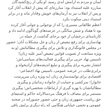
ایمان و مردم به آرامش ابدی رسید. او یکی از رنج‌کشیدگان
مبارزه علیه استبداد بود؛ مبارزه‌ای که پیش از انقلاب آغاز کرد
و پس از انقلاب نیز به آرمان‌های خویش وفادار ماند و در برابر
استبداد دینی سکوت نکرد.
اعظم طالقانی مسیری را که از نوجوانی و جوانی آغاز کرده
بود تا هفتاد و شش سالگی در عرصه‌های گوناگون ادامه داد و
کارنامه‌ای درخشان از خود برجای گذاشت از جمله در:
نهادسازی برای رفع تبعیض از زنان و حل مشکلات آنان؛ حضور
در مجلس قانونگذاری و تلاش برای پیگیری مطالباتش (و به
ویژه ممانعت از تصویب قوانین تبعیض آمیز علیه زنان)؛
تاسیس نهاد حزبی برای پیگیری فعالیت‌های سیاسی‌اش؛
انتشار نشریه برای پیگیری و تبلیغ اندیشه‌های آزادیخواه و
برابری‌طلب در عرصه عمومی، تاسیس نهاد اجتماعی-
اقتصادی برای توانمندسازی زنان (به ویژه زنان سرپرست
خانوار)؛ سرکشی و حمایت از خانواده زندانیان و پیگیری
مطالباتشان با بهره گیری از ارتباطات شخصی‌اش؛ پیگیری
مستمر برای مصاف با فرهنگ مردسالارانه حاکم و استیفای
حق ریاست جمهوری زنان و حتی حضور جسورانه در صحنه
عمومی و تحصن خیابانی هنگامی که راه دیگری برایش باقی