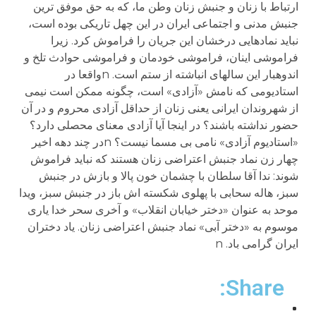
ارتباط با زنان و جنبش زنان وطن ما، که به حق موفق ترین
جنبش مدنی و اجتماعی ایران در این چهل تاریکی بوده است،
نباید نمادهایی درخشان این جریان را فراموش کرد. زیرا
فراموشی اینان، فراموشی خودمان و فراموشی حوادث تلخ و
اندوهبار این سالهای انباشته از ستم است. nواقعا در
استادیومی که نامش «آزادی» است، چگونه ممکن است نیمی
از شهروندان ایرانی یعنی زنان از حداقل آزادی محروم و در آن
حضور نداشته باشند؟ در اینجا آیا آزادی معنای محصلی دارد؟
«استادیوم آزادی» نامی بی مسما نیست؟ nدر چند دهه اخیر
چهار زن نماد جنبش اعتراضی زنان هستند که نباید فراموش
شوند: ندا آقا سلطان با چشمان خون پالا و بازش در جنبش
سبز، هاله سحابی با پهلوی شکسته اش باز در جنبش سبز، ویدا
موحد به عنوان «دختر خیابان انقلاب» و آخری سحر خدا یاری
موسوم به «دختر آبی» نماد جنبش اعتراضی زنان. یاد دختران
ایران گرامی باد. n
Share: