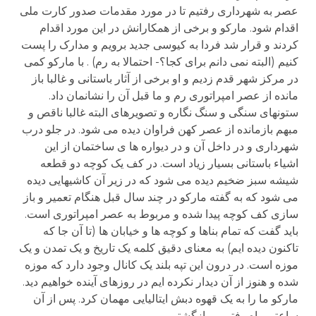
عصر به شهرداری رفتیم تا در مورد مقدمات صدور کارت ملی
اقدام شود. مارکو و برخی از همکارانش در این مورد اقدام
کردند و قرار شد فردا به کیوسی جدید برویم و مدارک را پست
کنیم (البته نمی دانم برای کجا؟- احتمالا به رم) . با مارکو کمی
در مرکز شهر قدم زدیم و او برخی از آثار باستانی و غالبا باز
مانده از عصر امپراتوری رم و ما قبل آن را نشانمان داد.
ستونهای سنگی و سنگ نگاره و تصویرهای البته غالبا ناقص و
مبهم بازمانده از عصر کهن فراوان دیده می شود. در جلو درب
شهرداری و در داخل آن و در دیواره ها ی ساختمان از این
اشیاء باستانی بسیار زیاد است. در کف یک کوچه دو قطعه
شیشه سبز ضخیم دیده می شود که در زیر آن کاشیهایی دیده
می شود که به گفته مارکو در چند سال قبل هنگام تعمیر و باز
سازی کف کوچه پیدا شده و مربوط به عصر امپراتوری است.
باید گفت که تمام بناها و کوچه ها و خیابان ها (تا آن جا که
تاکنون دیده ایم) به معنای دقیق کلمه یک تاریخ و یک تمدن و یک
موزه است. در درون این تپه بلند یک کانال وجود دارد که موزه
شده و هنوز از آن دیدار نکرده ایم در روزهای آینده خواهیم دید.
مارکو ما را به یک قهوه دبش ایتالیایی مهمان کرد. پس از آن
ساعتی راه رفتیم و بازگشتیم.