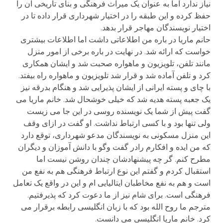
نیاز ندارد اما به عنوان یک میراث فرهنگی و بنای تاریخی آن را
حفظ کرده و این طبقه را در اختیار شهرداری قرار داده تا در
اختیار نویسندگان مهاجر قرار بدهد.
حانم ماریا در باره من اطلاعاتی داشت اما اطلاعات بیشتری
خواست که ارائه شد. در نهایت در باره برخی از امور منزل
مانند تلفن، تلویزیون و ماهواره صحبت شد و ایشان همکاری
کرد و تلفن آماده شد و قرار شد تلویزیون و ماهواره راه بیفتد.
با چای و پسته ایرانی از ایشان پذیرایی شد و هنگام بدرقه نیز
یک جعبه پسته هدیه شد که خیلی خوشحال شد. خانم ماریا می
گفت پیش از شما یک نویسنده روسی در این جا می زیست
ولی تنها بود و با کسی ارتباط نداشت. او گفت در ازای وقف
این منزل مسکونی به نویسندگان مدعو شهرداری، توقع دارد
که من ایده و افکارم رادر گفت وگو با دانش آموزان و دیگران
مطرح کنم. گر چه پیشنهادشان چندان روشن نیست اما
استقبال کردم و گفتم این نوع ارتباط فرهنگی هم به نفع من
است و هم به نفع مخاطبان ایتالیایی ام و این در واقع یک تعامل
فرهنگی است. برای شام نیز از ما دعوت کرد که پذیرفتیم.
مترجم ما روح الله بود که با زبان انگلیسی رابطه برقرار می
کرد. خانم ماریا انگلیسی می دانست.