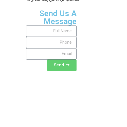
Send Us A
Message
Send