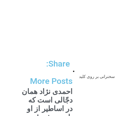
Share:
هندسين در تهران n جلسه پنجم: چهارشنبه ۶ دى ۱۳۸۵nnبراى استماع سخنرانى بر روى کلید
More Posts
احمدی نژاد همان
دجّالی است که
در اساطیر از او