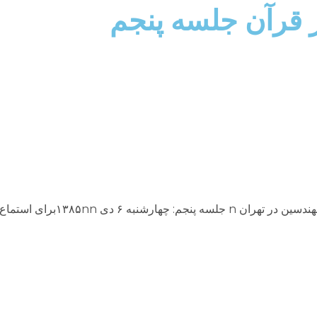
 قرآن جلسه پنجم
سلسله سخنراني‌هاي ايراد شده در انجمن اسلامي م