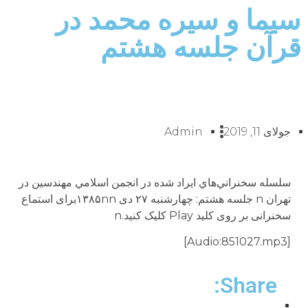
سيما و سيره محمد در
قرآن جلسه هشتم
جولای 11, 2019
Admin
سلسله سخنراني‌هاي ايراد شده در انجمن اسلامي مهندسين در
تهران n جلسه هشتم: چهارشنبه ۲۷ دى ۱۳۸۵nnبراى استماع
سخنرانى بر روى کلید Play کلیک کنید.n
[Audio:851027.mp3]
Share: