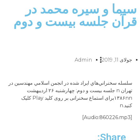
سيما و سيره محمد در
قرآن جلسه بيست و دوم
جولای 11, 2019
Admin
سلسله سخنراني‌هاي ايراد شده در انجمن اسلامي مهندسين در
تهران n جلسه بيست و دوم: چهارشنبه ۲۶ ارديبهشت
۱۳۸۶nnبراى استماع سخنرانى بر روى کلید Play کلیک
کنید.n
[Audio:860226.mp3]
Share: