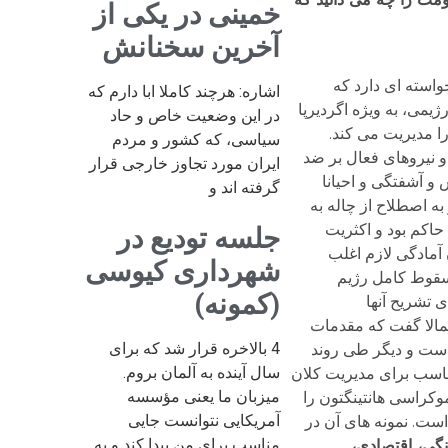
خمینی در یکی از
آخرین سخنانش
اخواسته ای دارد که
اشاره: هرچند کاملا ابا دارم که
یمی، به ویژه اگردیرپا
در این وضعیت خاص و حاد
ا مدیریت می کند.
سیاسی، که کشور و مردم
و نیروهای فعال بر ضد
ایران مورد تجاوز خارجی قرار
و آشفتگی و احیانا
گرفته اند و
ه اصطلاح از چاله به
حاکم بود و اکثریت
جلسه تودیع در
 آمادگی لازم اغلب
شهرداری کیوسی
ست. اگر در سال 57 در پی انقلاب ایران و سقوط کامل رژیم
(کمونه)
 تشریح آنها
اجمالا گفت که مقدمات
4 بالاخره قرار شد که برای
است و دیگر طی روند
سال آینده به آلمان بروم.
ناسب برای مدیریت کلان
میزبان ما یعنی مؤسسه
وکراسی هانتینگتون را
آمریکایی نتوانست جایی
است. نمونه های آن در
مناسب برای من پیدا کند و به
گی، اقتصادی،