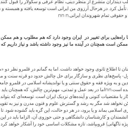
لب دینداران متشرع از منظر دینی، نظام عرفی و سکولار را قبول کنند، 
 تأمل کرد. در هرحال آرزوی من ایرانی است توسعه یافته و همبسته و
حقوقی تمام شهروندان ایرانی.nn n
 راه‌هایی براى تغییر در ايران وجود دارد که هم مطلوب و هم ممكن 
کن است همچنان در آینده ما نیز وجود داشته باشد و نیاز داریم که 
ان تا اطلاع ثانوی وجود خواهد داشت. اما به گمانم در قلمرو نظر دو 
ید در جهت روشن شدن ابعادش کوشش کرد:nnاول- پاسخ‌های نظری و سازگار برای حل چالش حدود دو قرنه 
دین و به ویژه فقه و حقوق سنتی و یا نواندیشانه اسلامی در قلمرو جا
بسیاری از مشکلات ما در گرو حل این دو چالش عمده است.nnاما در بعد عمل و تمدنی، مهم‌ترین چالش، ک
با مقتضیات کنونی و آینده‌های نزدیک ایران است. توسعه‌ای که بتوان
ن نخواهد شد مگر به رشد و گسترش علوم و فنون مدرن و نیز به تقو
اسلامی بماند و یا برود، در هر دو حالت، این گره باید گشوده شود. تا
دانشمندان و کارشناسان دانشگاهی و حتی حوزوی آن، الزاما باید در این