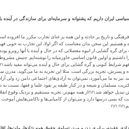
یاسی ایران داریم که پشتوانه‌ و سرمایه‌ای برای سازندگی در آینده ب
رهنگی و تاریخ پر حادثه و این همه بر غنای تجارب مکرر ما افزوده است.
ه و هستیم. این سخن بدان معناست که اگر اولا، این تجارب به خوبی فهم 
 ۱۱۳ سال قبل مشروطه را داشتیم و اولین قانون اساسی خاورمیانه را نوشته‌ایم. جنبش 
و پسرش، تجربه بزرگی است. مثلا این تجربه به ما می‌گوید، مدرن س
نیز به ما می‌آموزد، نمی‌توان به آزادی‌های اجتماعی دامن زد ولی آزا
اکثریت مسلمان و شیعه و در کنار طبقه پر نفوذ علما و فقها، نسبت به
بی‌تفاوت بود و به ویژه دین‌ستیزی حتی به ضد خودش تبدیل خواهد شد.nnاز همه مهم‌تر، تجربه م
 بسی درسها دارد و می‌توان از کامیابی‌ها و ناکامی‌هایش آموخت. در 
nn
 عقیده، برابری زن و مرد، تساوی حقوق همه نژادها، ملت‌ها، اقلیت