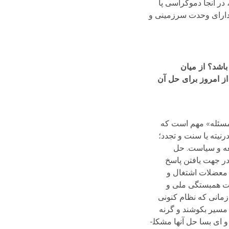
در آنجا دموکراسی پا
 دارای وحدت سرزمینی و
باشد؟ از میان
از امروز برای حل آن
«مسئله» مهم است که
سنت و مدرنیته یا سنت و تجدد؛
معه و سیاست. حل
ه همچنان باید در جهت یافتن پاسخ
د معضلات اشتغال و
یت همبستگی ملی و
 زمانی که نظام کنونی
 مسیر بکوشند و گرنه
هیچ حالتی تداوم نخواهد یافت. اگر نظام کنونی (به ویژه ناگهانی) فروبپاشد، تازه مشکلات اساسی خود را آشکار خواهد کرد و ای بسا حل آنها مشکل­