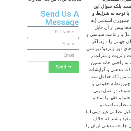
ت. بلکه سوال این
Send Us A
با توجه به شرایط و
Message
ل جمهوری اسلامی (به
عا پیش از آن قابل
دعا) با زعامت سیاسی و
 جهانی را دارد. اگر
های دور و نزدیک بر نمی
رت و ثروت و منزلت را
، به راحتی خانه نشین
Send
ادات مذهبی و گرایشات
ه نظام سیاسی و اجتماعی مطلوب من (که حداقل سه
چنین نظام حقوقی و
شوند، در عمل دینی
ا و فقها را نماد و
.nnبا توجه به این ملاحظات، آنچه مطلوب است و
یل نظامی غیر دینی اما
مقید باشند که خلاف
ن جامعه مذهبی ایران را