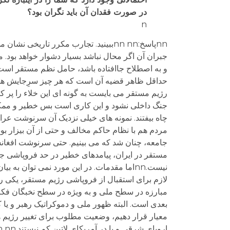
در صورت فقدان آن باید نگران بود؟
n
nnپاسخ:nn nnببینید. تجارب مکرر تاریخ
جبران آن اگر محال نباشد بسیار دشوار خواهد بود. 
و به اصطلاح جاافتاده باشد، حامل نظم مستقر است 
حداقل ظاهر قضیه آن است که هر چیز سرِجایش هست. 
رژیم مستقر می بایست به گونه ای این خلاء را پر ک
جنگ داخلی نشود و این کاری است بس خطیر و ممکن ا
چاه بیفتند. نمونه های خیلی نزدیک آن سرنوشت عراق
مردم هم با نظام حاکم مخالف و حتی از آن بیزار بود
مستقر در ایران، پیامدهای خطیر در حد فروپاشی ج
نیست.nnاما مقدمات. در این مورد نمی توان 
لازم برای استقبال از فروپاشی رژیم مستقر، یکی 
مبارزه در سطح ملی و به ویژه در سطح نخبگان فکر
بعدی است. البته ظهور ملی و دموکراتیک رهبر و یا 
معیار قرار دهیم، وضعیت مطلوب برای تغییر رژیم ها،
اروپای شرقی و یا در آمریکای لاتین کم نیستند.nn nn