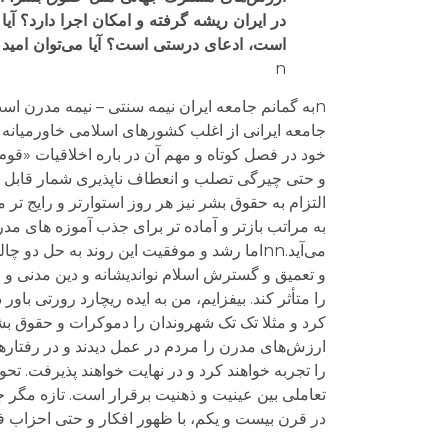
در ایران ریشه گرفته و امکان اجرا دارد؟ آ
است، ادعای درستی است؟ آیا می‌توان امید 
n
nبه گمانم جامعه ایران نیمه سنتی – نیمه مدرن است،
جامعه ایرانی از اغلب کشورهای اسلامی خاورمیانه
و حتی چیرگی تصلب و انعطاف ناپذیری شمار قابل تو
التزام به حقوق بشر نیز هر روز استوارتر و رایج تر
به مراتب بازتر و آماده تر برای جذب آموزه های مد
می‌آید.nnاما رشد و موفقیت این روند به حل
و تعمیق و گسترش اسلام نواندیشانه و دین مدنی و ح
را متأثر کند. بیفزایم، من به ایده ریچارد رورتی با
کرد و مثلا تک تک شهروندان را دموکرات و حقوق 
ارزش‌های مدرن را مردم در عمل دیدند و در رفتاره
را تجربه خواهند کرد و در نهایت خواهند پذیرفت. تح
تعاملی بین عینیت و ذهنیت برقرار است. تازه مگر ج
در قرن بیست و یکم، با ظهور افکار و حتی احزاب فا