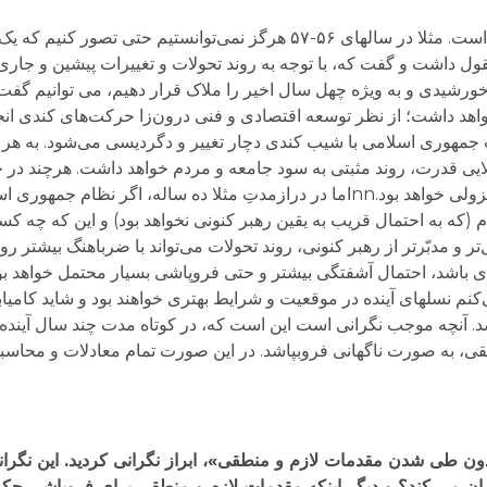
nهیچ چیز قابل پیش بینی نیست. البته همیشه چنین است. مثلا در سالهای ۵۶-۵۷ هرگز نمی‌توان
ول داشت و گفت که، با توجه به روند تحولات و تغییرات پیشین و جاری، ا
رن چهاردهم خورشیدی و به ویژه چهل سال اخیر را ملاک قرار دهیم، می توانیم 
خواهد داشت؛ از نظر توسعه اقتصادی و فنی درون‌زا حرکت‌های کندی انج
جمهوری اسلامی با شیب کندی دچار تغییر و دگردیسی می‌شود. به هر تق
لایی قدرت، روند مثبتی به سود جامعه و مردم خواهد داشت. هرچند در 
– سه سال دیگر، سیر حرکت در تمام ابعاد، احتمالا نزولی خواهد بود.nnاما در درازمدتِ مثلا ده سال
م (که به احتمال قریب به یقین رهبر کنونی نخواهد بود) و این که چه کس
و مدبّرتر از رهبر کنونی، روند تحولات می‌تواند با ضرباهنگ بیشتر رو 
‌کنم نسلهای آینده در موقعیت و شرایط بهتری خواهند بود و شاید کامیا
 آنچه موجب نگرانی است این است که، در کوتاه مدت چند سال آینده، 
 به صورت ناگهانی فروبپاشد. در این صورت تمام معادلات و محاسبا
ون طی شدن مقدمات لازم و منطقی»، ابراز نگرانی کردید. این نگرا
 نگران می کند؟ و دیگر اینکه مقدمات لازم و منطقی برای فروپاشی حک