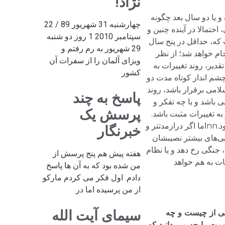
نژاد!
ستیم حتی تصور کنیم که یک و یا دو سال بعد چگونه
چهارشنبه 31 شهریور 89 / 22
حتمالا در آینده چنین و
سپتامبر 2010 1 روز دو شنبه
گفت که، حداقل در پنج سال
29 شهریور به رم رفتم و
ام خواهد شد؛ از نظر
ویزای آلمان را از سفرات آن
دیر، روند تغییرات به
کشور
چشم انداز کوتاه مدت دو
ه، اگر نظام جمهوری اسلامی برقرار باشد، روند
پاسخ به چند
ی باشد و با چه تفکر و
پرسش یک
به تغییرات مثبت باشد.
اما اگر رهبر بعدی حتی در حد در سطح آقای خامنه‌ای باشد، احتمال آشفتگی بیشتر و حتی فروپاشی بسیار محتمل خواهد بود.nnاما اگر درازمدت­تر و
خبرنگار
بی‌های بیشتر نصیبشان
جنگی رخ دهد و یا نظام
هفته پیش هم پنج پرسش از
ت به هم خواهد
من شده بود که به آن ها پاسخ
دادم. اول فکر می کردم مارکو
از من پرسیده اما در
سیمای آیت الله
نی از چیست و چه
ومت را چه می دانید که