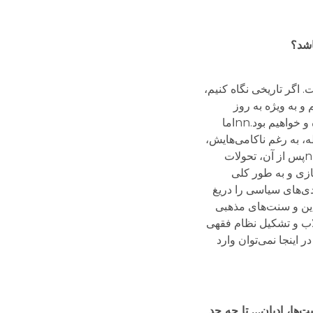
اشد؟
 اگر تاریخی نگاه کنیم،
و به ویژه به روز
ترجمه شود و ثانیا تجمیع شود، منبع بسیار غنی است برای گره گشایی از انبوه معضلاتی که در حال و آینده با آنها روبرو بوده و خواهیم بود.nnاما
مشروطه، به رغم ناکامی‌هایش،
میراث و تجربه بزرگی است که وجوهی از آن برای فهم شرایط کنونی و گره گشایی برای حال و آینده می‌تواند مفید باشد.nnپس از آن، تحولات
ازی و به طور کلی
دی‌های سیاسی را دریغ
 دین و سنت‌های مذهبی
ستقیم و نزدیک وقوع انقلاب و تشکیل نظام فقهی
اینجا نمی‌توان وارد
‌ها، ادیان… تا چه حد