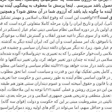
ل حصول باشد می‌پرسم.
. اینجا
پرسش ما معطوف به پیشگویی آینده نیس
ینده ما چگونه باید باشد که آرزوی شما در آن محقق شود؟ و همچنین 
حقق است؟
nnواقعیت این است که وقوع انقلاب اسلامی و مهم­تر تشکی
)، ایران و تاریخ ایران را وارد مرحله کاملا متفاوتی کرده است که قط
اولین بار در دوره اسلامی نظام سیاسی دینی تمام عیار (دست­کم در ا
ر یافته و از سوی دیگر داعیه صدور انقلاب و گسترش انقلاب موعودگرای
ا ناموفق، یک امر مسلم است و آن این که، ایران آینده دیگر به گذشته 
عیار شود. زیرا، نه دیگر می‌توان ذائقه دینداران سیاسی و چشیده قد
سلامی رانت‌خوار حکومتی را که به تعبیری به «پترواسلام» آلوده شده‌اند
امی در آینده نه چندان دور تغییر خواهد کرد، ولی تغییر دیدگاهها و ع
دینی – سیاسی علما کاری است مشکل و اگر هم شدنی باشد دراز مدت خواهد بود.nnالبت
 کامل یعنی تفکیک نهاد دین و قدرت و سیاست است. اما تحق مطلوب 
ر در قانون اساسی نظام آینده به طور رسمی دین و حکومت جدا تعریف 
 با قانون و حقوق آمیخته است و عموم دینداران سنتی هنوز هم طبقه علم
سخنگوی دین شان می‌شناسند، به راحتی نمی‌توان بین این دو مرزی روشن و عملی کشید
ت تعدیل منطقی و تدریجی همین جمهوری اسلامی و در مرحله بعدی، تشک
نائینی در مشروطیت مبنی بر این که حکومت و دولت (قوای سه گانه) 
 است و حداقل مبهم، اما می‌تواند در گام های اولیه روند دموکراتیزاسیو