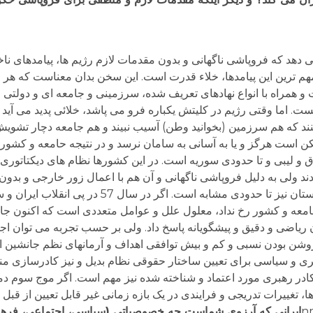
ی نشان می دهد که فروپاشی ناگهانی و بدون مقدمات لازم رژیم ها، پیامدهای ن
مهم ترین این پیامدها، خلاء قدرت است. این سخن بدان معناست که هر رژ
و همراه با انواع نهادهای تعریف شده، سرزمینی و جامعه ای و دولتی ر
اما وقتی رژیم در کلیتش یکباره فرو می پاشد، خلائی پدید می آید 
نند که هم سرزمین (بخوانید وطن) آسیب نبیند و هم جامعه دچار تشویش 
ست هرگز و یا به آسانی به سامان نرسد و در نتیجه حامعه و کشور ب
 و لیبی و تا حدودی سوریه است. در این کشورها نظام های دیکتاتوری 
ند ولی به دلیل فروپاشی ناگهانی و آن هم با اعمال زور خارجی و بدون
جامعه، چنان شد که می بینیم. حتی سرنوشت افغانستان نیز تا حدودی مشابه ا
امعه و کشور رخ نداد، معلول علل و عوامل متعددی است که اکنون جای
به بیان ریاضی و دقیق و پیشگویانه پاسخ داد. ولی بر حسب تجربه می توان 
روشن بودن نسبی و کم و بیش توافقی اهداف و آرمانهای نظم جانشین 
ی و سیاسی برای تعیین ساختار حقوقی نظام بدیل و نیز کادرسازی م
کادر رهبری مورد اعتماد و شناخته شده نیز مهم است. اگر موج سوم دم
 تغییرات تدریجی و فرایندی در یک بازه زمانی غیر قابل تعیین از قبل 
ایرانی که آرزوی شماست چه خصوصیاتی (سیاسی، اجتماعی، فرهن