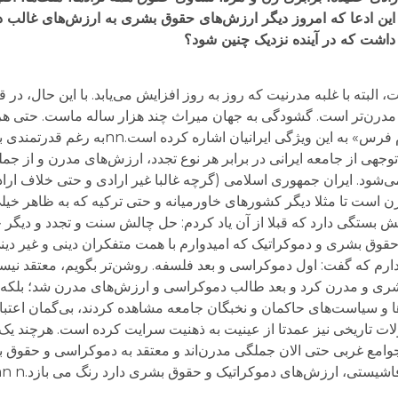
یا این ادعا که امروز دیگر ارزش‌های حقوق بشری به ارزش‌های غالب د
داشت که در آینده نزدیک چنین شود؟
 البته با غلبه مدرنیت که روز به روز افزایش می‌یابد. با این حال، در 
 مدرن‌تر است. گشودگی به جهان میراث چند هزار ساله ماست. حتی هر
خود در فصل کوتاه و مهم آن در باره اخلاقیات «قوم فرس» به 
جهی از جامعه ایرانی در برابر هر نوع تجدد، ارزش‌های مدرن و از ج
 می‌شود. ایران جمهوری اسلامی (گرچه غالبا غیر ارادی و حتی خلاف ارا
رن است تا مثلا دیگر کشورهای خاورمیانه و حتی ترکیه که به ظاهر خیل
 دو چالش بستگی دارد که قبلا از آن یاد کردم: حل چالش سنت و تجدد و د
قوق بشری و دموکراتیک که امیدوارم با همت متفکران دینی و غیر دینی
ور دارم که گفت: اول دموکراسی و بعد فلسفه. روشن‌تر بگویم، معتقد نیست
بشری و مدرن کرد و بعد طالب دموکراسی و ارزش‌های مدرن شد؛ بلکه
ا و سیاست‌های حاکمان و نخبگان جامعه مشاهده کردند، بی‌گمان اعتبار
ولات تاریخی نیز عمدتا از عینیت به ذهنیت سرایت کرده است. هرچند یک 
وامع غربی حتی الان جملگی مدرن‌اند و معتقد به دموکراسی و حقوق بشر
شیستی، ارزش‌های دموکراتیک و حقوق بشری دارد رنگ می بازد.nn n