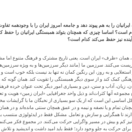
ایرانیان را به هم پیوند دهد و جامعه امروز ایران را با وجودهمه تف
کدام است؟ اساسا چیزی که همچنان بتواند همبستگی ایرانیان را حفظ ک
ینده نیز حفظ می‌کند کدام است؟
نیان، همان «ظرف» ایران است. یعنی تاریخ مشترک و فرهنگ متنوع اما مش
 زیست می‌کنند. سرزمین ما (مانند دیگر سرزمین‌ها و به ویژه سرزمین‌ه
ایی و به روز، این رنگین کمان نه تنها بد نیست بلکه خوب است و در
رهنگی کمک کند و از سوی دیگر همبستگی را تقویت کند. همان گونه که 
‌ام، وحدت در عین کثرت.nnدر این میان، زبان، آداب و سنن، دین و بسیاری امور دیگر تحت عنوان 
جموعه آنها کثرات‌اند و ذیل واحد جغرافیایی «ایران زمین» هویت و تع
 مشکل اساسی این است که از یک سو بسیاری از نخبگان ما با گرایشات م
ان تمام و یا نصفه و نیمه و در عمق همچان سنتی مانده‌اند و در هما
 دارند تا همگرایی و سازش و تعامل. مشکل فقط در ایدئولوژی منتسب 
یز کم و بیش در مسیر واگرایی حرکت می‌کنند. در مجموع فکر می‌کنم دن
ای حرکت به جلو وجود دارد؛ فقط باید امید داشت و اندیشید و تلاش کرد 