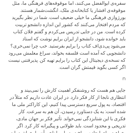
سفره‌ی ابوالفضل می‌کنند، ‌اما موقوفه‌های فرهنگی ما، مثل
موقوفه‌ی افشار یا کتابخانه‌ی ملک، انگشت‌شمار هستند.
بورژوازی فرهنگی ما خیلی ضعیف است. شما در نظر بگیرید
که مردم افتخار می‌کنند که کشور این اندازه دانشجو تربیت
کرده است. من در جایی تدریس می‌کردم و ‌گفتم فلان کتاب‌
باید خوانده شود، دانشجو از ایران برایم ‌نوشت که استاد
می‌شود پی‌دی‌اف کتاب را برایم بفرستید. خب چرا نمی‌خری؟
دانشجویی که آمده است فلسفه بخواند، سراغ معلمش می‌رود
که نسخه‌ی دیجیتال این کتاب را برایم تهیه کن. پذیرفتنی نیست
اگر کسی بگوید قیمتش گران است.
n
جایی هم هست که روشنفکر اهمیت کارش را نمی‌بیند و
انتظاری نابجا از کار فکر دارد. در ایران عادت داریم که مثلاً در
اقتصاد، به پول سریع دسترسی پیدا کنیم، این کاراکتر ملی ما
شده است: به یک دستاورد رسیدن، آن هم به سرعت. کار
فکری با این شتابزدگی نمی‌خواند. تأثیر فکر بر جهان مادی،
تدریجی و محدود است. باید طولانی و پیگیرانه کار کرد. اگر
بخواهید برای ایجاد سوراخ در دیوار، با ناخن آن را بخراشید باید