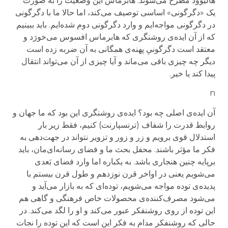
هالیوود مطرح می‌شوند. هابرماس این وضعیت را به صورت
یک «دگرگونی» اساسی توصیف می‌کند، اما حالا ما با دگرگونی
در دگرگونی مواجه‌ایم و وارد دگرگونی دوم شده‌ایم. باید ببینیم
که از آن ایده‌ی روشنگری که هابرماس افسوس می‌خورَد و
معتقد است دگرگونیِ پهنه‌ی همگانی به آن ضربه زده است
دیگر چه چیزی باقی می‌ماند و آیا چیزی از آن می‌تواند انتقال
پیدا کند یا خیر.
n
آن ایده‌ی اصلی چه بود؟ ایده‌ی روشنگری این بود که ما جهان و
روابط قدرت را شفاف (ترنسپارنت) کنیم، فقط زیر بار
استدلال قوی برویم و زر و زور و تزویر نتواند در جهت‌دهی به
فکر ما مؤثر باشند. محفل بحث ما و فضای رسانه‌ای‌مان، باید
برپایه چنین هنجاری باشد. به یکباره اما وارد فضای بَعدی
می‌شویم یعنی در اواخر قرن نوزدهم و طول قرن بیستم با
پدیده‌ی توده مواجه می‌شویم، توده‌ای که به بازار می‌آید و
می‌شود مصرف‌کننده‌ی محصولات خاص فرهنگی و گاهی هم
این توده‌ از روی روشنفکر عبور می‌کند و او را لگد می‌کند. در
حالی که روشنفکر مدام به فکر این است که این توده را نجات