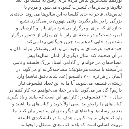
نوزدهم شیک‌ترین لباس مردم برای رفتن به کلیسا بود. بعد
تئاترها و سالن‌های کنسرت گشوده می‌شود و مردم با
لباس‌های فاخر به جای کلیسا به این سالن‌ها می‌روند. حادثه‌ی
بزرگی را در نظر بگیرید: وقتی بتهوون در می‌گذرد. تشیع
جنازه‌ای که برای او برگزار می‌شود برای پاپ و کاردینال و
امیر، دست‌کم در منطقه‌ی راین با آن میزان از حضور برگزار
نشده بود. جایی که هنرمند چنین جایگاهی پیدا می‌کند،
خودبه‌خود عرصه‌ای به وجود می‌آید که روشنفکر بتواند با آن و
در آن صحبت کند. مثال دیگری از آلمان: سال‌ها پیش
مصاحبه‌ای می‌خواندم از گادامر، استاد بزرگ فلسفه و نامی
درآمیخته با مبحث هرمنوتیک؛ مصاحبه‌گر به او می‌گوید: در
آلمان در هر ترم ۷۰۰ دانشجو (عدد شاید دقیق نباشد) وارد
رشته‌ی فلسفه می‌شوند، آیا ما به این تعداد فیلسوف نیاز
داریم؟ گادامر می‌گوید: پناه بر خدا، می‌خواهیم چه کار کنیم در
سال ۱۴۰۰ فیلسوف را؛ کار اینها این است که بیایند و یاد بگیرند
کتاب‌های ما را بخوانند. یعنی اولاً خریدار کتاب‌های ما باشند و
بعد در رسانه‌ها و فضاهای دیگر به زبان ساده‌تر بیان کنند. ما
باید کتابخوان تربیت کنیم و هدف ما در دانشکده‌ی فلسفه
تربیت کسانی است که بلدند کتاب‌های مشکل را بخوانند.