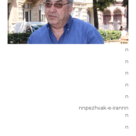
n
n
n
n
n
nnpezhvak-e-irannn
n
n