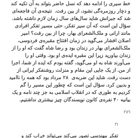
خط سیری را ادامه دهد که نسل حاضر بتواند به آن تکیه کند
و دچار
روزمره‌گی
نشود، از بین رفت. نتیجه‌ی آن فاجعه‌ای
شد که جبرانش شاید سال‌های سال زمان لازم داشته باشد.
سؤال این است که آن سیر تفکر، حتی مسیر تفکر افرادی
مانند ارانی و ملک‌الشعرای بهار، چرا از بین رفت؟ امیر
اصلان افشار می‌گوید در زمان افتتاح مقبره‌ی فردوسی،
ملک‌الشعرای بهار در زندان بود و رضا شاه گفت که او را از
زندان بیاورید زیرا این مقبره ایده‌ی او بود. وقتی او را
می‌آورند شاه به او می‌گوید، گفته بودم که ایده از شما، اجرا
از من. از یک جایی این مقام و منزلت روشنفکر ایرانی از
دست رفت. شاید این ضربه‌ی ۲۸ مرداد بود که همه را ناامید
و بدبین کرد. سؤال این است که چطور این مسیر را گم
کردیم به طوری که در انقلاب اسلامی به جز چند نامه و یک
بیانیه ۴۰ نفره‌ی کانون نویسندگان چیز بیشتری نداشتیم.
nn
n
تفکر مهندسی تصور می‌کند می‌تواند خراب کند و