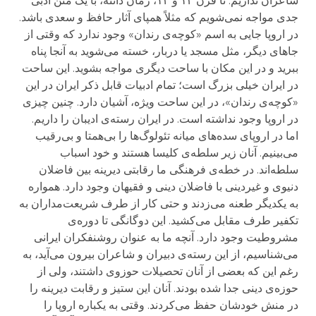
شاعران نداریم. تا قرن ۱۳ و ۱۴، زمان دانته، با یک متن ادبی
جدی مواجه نمی‌شویم که مثلاً همپای آثار حافظ و سعدی باشد.
در اروپا جایی به اسم «کوچه‌ی رندان» وجود ندارد که وقتی از
جاهای دیگر، مثل مسجد یا دربار، خسته می‌شوید به آنجا پناه
ببرید و در این مکان با ساحت دیگری مواجه بشوید. این ساحت
در ایران خیلی بزرگ است؛ تمام ادبیات قابل ذکر ایران در این
«کوچه‌ی رندان»، در این ساحت ویژه، آشیان دارد. چنین چیزی
در اروپا وجود نداشته است. در ایران رسته‌ی ادیبان را داریم.
اما در اروپای سده‌های میانه تئولوگ‌ها را بی‌همتا و بی‌رقیب
می‌بینیم. آنان زیر سلطه‌ی کلیسا هستند و خود اسباب
سلطه‌اند. در خطه‌ی فرهنگی ما رقابتی دیرینه بین فاضلان
دنیوی و غیردینی با فاضلان دینی و فقیهان وجود دارد. همواره
به یکدیگر طعنه می‌زدند و حتی کار از طرف شریعت‌مداران به
تکفیر طرف مقابل می‌کشید. این دوگانگی تا دوره‌ی
مشروطیت وجود دارد. آنچه ما به عنوان روشنفکران ایرانی
می‌شناسیم، از این رسته‌ی دبیران و شاعران بیرون می‌آید، به
رغم این که بعضی از آنان تحصیلات حوزوی داشتند، ولی از
حوزه‌ی دینی جدا شده بودند. آنان این ستیز و رقابت دیرینه را
در منش خودشان حفظ می‌کردند. وقتی به یکباره اروپا را