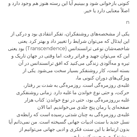
کنونی بازخوانی شود و ببینیم آیا این رسته هنوز هم وجود دارد و
اصلاً معنایی دارد یا خیر.
n
یکی از مشخصه‌های روشنفکران، تفکر انتقادی بود و درکی از
این ایدئال که می‌توان شرایط را تغییر داد و بهتر کرد. یعنی
شاخصه‌شان نوعی ترانسندانس (
Transcendence
) بود یعنی
این که می‌توان جهید و فراتر رفت. اما وقتی در جهان تاریک و
تیره و مه‌آلودی زندگی می‌کنید که افق ترانسندانس در آن
بسته است، کار روشنفکر بسیار سخت می‌شود. یکی از
ویژگی‌های دوران کنونی ما،
غلبه‌ی روزمره‌گی است. روزمره‌گی به شدت بر رفتار،
حرکت، و حتی نوع خواندن ما غلبه دارد. زمانی روشنفکری
غلبه برروزمره‌گی بود، حتی در نوع خواندن: کتاب هزار
صفحه‌ای یا رمان پنج جلدی می‌خواندیم. اما الان
غلبه‌ی روزمره‌گی به چنان شدتی رسیده است که رابطه‌ی
نسل جدید با سنت ادبیات جهانی گسیخته است. من نمی‌دانم آیا
بدون ارتباط با این سنت فکری و ادبی جهانی می‌توانیم از
روشنفکری صحبت کنیم یا خیر.