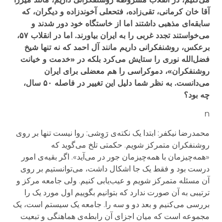
آقا خان کرمانی، تقی‌زاده، فتحعلی آخوندزاده و دیگران، که
سابقه‌ای مذهبی داشتند اما از خاستگاه خود دور شدند و
می‌خواستند تجدد غربی را به ایران بیاورند. اما در انقلاب ۵۷،
برعکس، روشنفکرانی داریم مانند آل احمد که نه تنها شیخ
فضل‌الله نوری را ستایش می‌کرد بلکه در «خدمت و خیانت
روشنفکران»، دموکراسی را هم معضلی برای ایران
می‌دانست. به نظر شما دلیل این تغییر در فاصله ۵۰ سال،
چه بود؟
n
محمدرضا نیکفر: ابتدا یک نکته‌ی رَوِشی: روا نیست تنها بر روی
روشنفکران متمرکز شویم. حکمتی تلخ می‌گوید که
«همه‌چیزمان با همه‌چیزمان جور در می‌آید». اگر بقیه‌ی امور
درست بود و فقط یک جا اشکال داشت، می‌توانستیم بر روی
آن مسئله متمرکز شویم و عیب‌یابی کنیم. ولی جامعه مرکز و
ترتیبی به آن صورت ندارد که بتوانیم بگوییم اول مورد یک را
بررسی می‌کنیم و بعد دو و سه را. جامعه یک سیستم است، یک
مجموعه است که میان اجزای آن رابطه‌ی هماهنگی و تبعیت