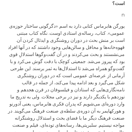
است؟
n
یورگن هابرماس کتابی دارد به اسم «دگرگونی ساختار حوزه‌ی
عمومی». کتاب، رساله‌ی استادی‌ اوست. نگاه کتاب مبتنی
است بر منش بحث در دوران روشنگری و ایدئال کردن آن.
قهوه‌خانه‌ها و محافل و سالن‌هایی وجود داشتند که در آنها افراد
می‌نشستند و بحث می‌کردند و در آن گفت‌وگوها استدلالِ قوی
بود که پیروز می‌شد. جمعیتی کوچک با دقت گوش می‌کرد و با
گفت‌وگو همراه می‌شد تا استدلال‌ها به ثمر برسند. این طرحی
آرمانی از عرصه‌ای عمومی است که در دوران روشنگری
شکل می‌‌گیرد و بعد ادامه پیدا می‌کند، از جمله در قالب
نامه‌نگاری‌هایی که استادان و فیلسوفان در قرن هجدهم و
نوزدهم با یکدیگر دارند و نیز در برخی مجلات. ولی به تدریج ما
وارد دوره‌ای می‌شویم که پدران فکری هابرماس، یعنی آدورنو
و هورکهایمر به آن دوره‌ی سلطه‌ی صنعت فرهنگ می‌گویند. در
صنعت فرهنگ دیگر ما با فضای بحث و استدلال روشنگرانه
مواجه نیستیم. سلبریتی‌ها، رسانه‌های توده‌ای، فیلم و صنعت