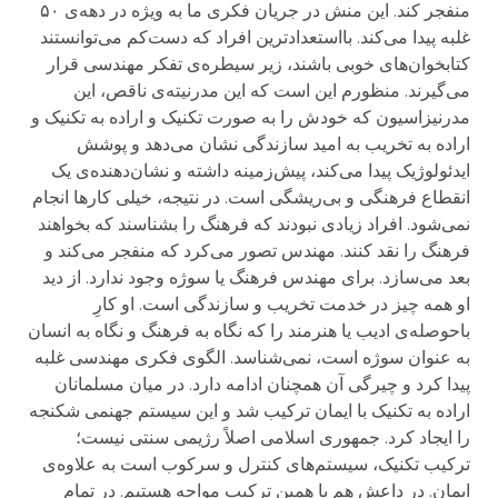
منفجر کند. این منش در جریان فکری ما به ویژه در دهه‌ی ۵۰
غلبه پیدا می‌کند. بااستعدادترین افراد که دست‌کم می‌توانستند
کتابخوان‌های خوبی باشند، زیر سیطره‌ی تفکر مهندسی قرار
می‌گیرند. منظورم این است که این مدرنیته‌ی ناقص، این
مدرنیزاسیون که خودش را به صورت تکنیک و اراده به تکنیک و
اراده به تخریب به امید سازندگی نشان می‌دهد و پوشش
ایدئولوژیک پیدا می‌کند، پیش‌زمینه‌ داشته و نشان‌دهنده‌ی یک
انقطاع فرهنگی و بی‌ریشگی است. در نتیجه، خیلی کارها انجام
نمی‌شود. افراد زیادی نبودند که فرهنگ را بشناسند که بخواهند
فرهنگ را نقد کنند. مهندس تصور می‌کرد که منفجر می‌کند و
بعد می‌سازد. برای مهندس فرهنگ یا سوژه وجود ندارد. از دید
او همه چیز در خدمت تخریب و سازندگی است. او کارِ
باحوصله‌ی ادیب یا هنرمند را که نگاه به فرهنگ و نگاه به انسان
به عنوان سوژه است، نمی‌شناسد. الگوی فکری مهندسی غلبه
پیدا کرد و چیرگی آن همچنان ادامه دارد. در میان مسلمانان
اراده به تکنیک با ایمان ترکیب شد و این سیستم جهنمی شکنجه
را ایجاد کرد. جمهوری اسلامی اصلاً رژیمی سنتی نیست؛
ترکیب تکنیک، سیستم‌های کنترل و سرکوب است به علاوه‌ی
ایمان. در داعش هم با همین ترکیب مواجه هستیم. در تمام