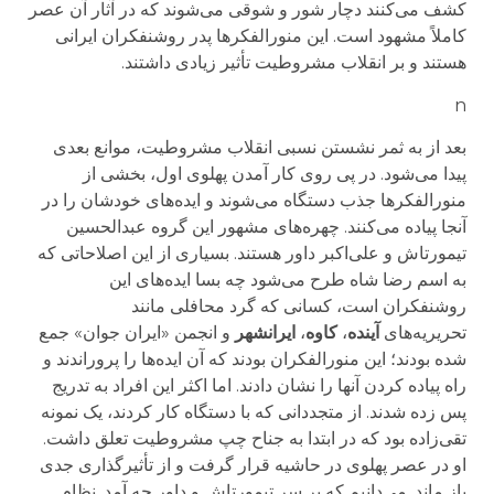
کشف می‌کنند دچار شور و شوقی می‌شوند که در آثار آن عصر
کاملاً مشهود است. این منورالفکرها پدر روشنفکران ایرانی
هستند و بر انقلاب مشروطیت تأثیر زیادی داشتند.
n
بعد از به ثمر نشستن نسبی انقلاب مشروطیت، موانع بعدی
پیدا می‌شود. در پی روی کار آمدن پهلوی اول، بخشی از
منورالفکرها جذب دستگاه می‌شوند و ایده‌های خودشان را در
آنجا پیاده می‌کنند. چهره‌های مشهور این گروه عبدالحسین
تیمورتاش و علی‌اکبر داور هستند. بسیاری از این اصلاحاتی که
به اسم رضا شاه طرح می‌شود چه بسا ایده‌های این
روشنفکران است، کسانی که گرد محافلی مانند
تحریریه‌های
آینده
،
کاوه
،
ایرانشهر
و انجمن «ایران جوان» جمع
شده بودند؛ این منورالفکران بودند که آن ایده‌ها را پروراندند و
راه پیاده کردن آنها را نشان دادند. اما اکثر این افراد به تدریج
پس زده شدند. از متجددانی که با دستگاه کار کردند، یک نمونه‌
تقی‌زاده بود که در ابتدا به جناح چپ مشروطیت تعلق داشت.
او در عصر پهلوی در حاشیه قرار گرفت و از تأثیرگذاری جدی
باز ماند. می‌دانیم که بر سر تیمورتاش و داور چه آمد. نظام