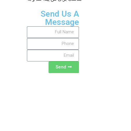
Send Us A
Message
Send