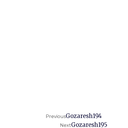
Gozaresh194
Previous
Gozaresh195
Next