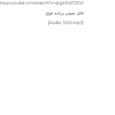
www.youtube.com/watch?v=qrgHSdFD5VI
فايل صوتي برنامه فوق:
[Audio: 1530.mp3]