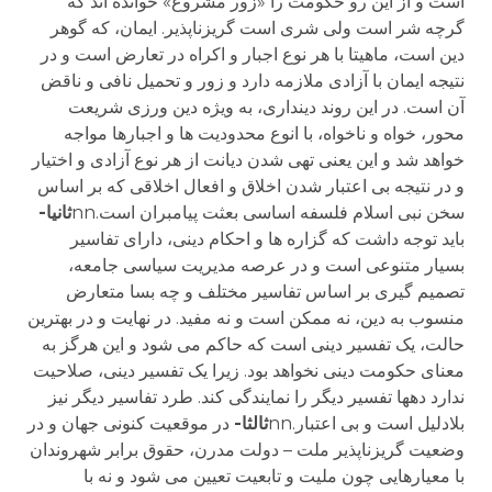
است و از این رو حکومت را «زور مشروع» خوانده اند که
گرچه شر است ولی شری است گریزناپذیر. ایمان، که گوهر
دین است، ماهیتا با هر نوع اجبار و اکراه در تعارض است و در
نتیجه ایمان با آزادی ملازمه دارد و زور و تحمیل نافی و ناقض
آن است. در این روند دینداری، به ویژه دین ورزی شریعت
محور، خواه و ناخواه، با انوع محدودیت ها و اجبارها مواجه
خواهد شد و این یعنی تهی شدن دیانت از هر نوع آزادی و اختیار
و در نتیجه بی اعتبار شدن اخلاق و افعال اخلاقی که بر اساس
سخن نبی اسلام فلسفه اساسی بعثت پیامبران است.nn
ثانیا-
باید توجه داشت که گزاره ها و احکام دینی، دارای تفاسیر
بسیار متنوعی است و در عرصه مدیریت سیاسی جامعه،
تصمیم گیری بر اساس تفاسیر مختلف و چه بسا متعارض
منسوب به دین، نه ممکن است و نه مفید. در نهایت و در بهترین
حالت، یک تفسیر دینی است که حاکم می شود و این هرگز به
معنای حکومت دینی نخواهد بود. زیرا یک تفسیر دینی، صلاحیت
ندارد دهها تفسیر دیگر را نمایندگی کند. طرد تفاسیر دیگر نیز
بلادلیل است و بی اعتبار.nn
ثالثا-
در موقعیت کنونی جهان و در
وضعیت گریزناپذیر ملت – دولت مدرن، حقوق برابر شهروندان
با معیارهایی چون ملیت و تابعیت تعیین می شود و نه با