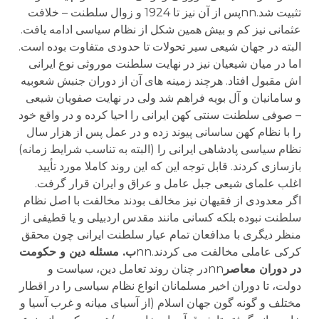
تثبیت شد.nnپس از آن نیز تا 1924 و زوال سلطنت – خلافت
عثمانی نیز کم و بیش همین شکل از نظام سیاسی ادامه یافت.
البته در جهان شیعی سیر تحولات تا حدودی متفاوت بوده است.
اما در میان شیعیان نیز در نهایت سلطنت موروثی نوع ایرانی
اش مقبول افتاد. هرچند زمینه های آن از دوران جنبش شعوبیه
و سامانیان و آل بویه فراهم شد ولی در نهایت صفویان شیعی
– صوفی سلطنت سنتی کهن ایرانی را احیا کرده و در واقع خود
را با نظام کهن ساسانی پیوند زده و در عمل پس از هزار سال
نظام سیاسی پادشاهی ایرانی را (البته به تناسب شرایط زمانه)
بازسازی کردند. قابل توجه این که این روند کاملا مورد تأیید
اغلب علمای شیعی جبل عامل و عراق و ایران قرار گرفت.
اگر معدودی از فقیهان نیز مخالف بودند مخالفت با اصل نظام
سلطنت نبوده بلکه کسانی مانند مقدس اردبیلی و یا قطیفی از
منظر دیگری با مدافعان تمام عیار سلطنت ایرانی چون محقق
کرکی عاملی مخالفت می کردند.nn
ب. مسئله دین و حکومت
در دوران معاصر
nnدر چنان روند تعامل دین، سیاست و
دولت، تا دوران اخیر مسلمانان انواع نظام سیاسی را در اقطار
مختلف و گونه گون جهان اسلام (از آسیای میانه و غرب آسیا و