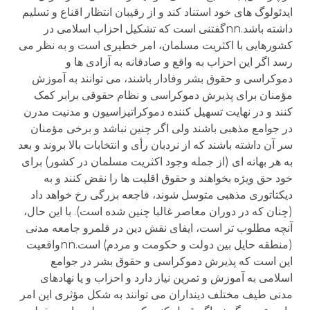
ایدئولوگ های خود استناد کند و از رقیبان انتظار اقناع و تسلیم
داشته باشد.nnگفتنی است که تشکیل احزاب اسلامی در
کشورهایی با اکثریت مسلمان، امر خطیری است و به نظر می
رسد اگر این احزاب به واقع و صادقانه به آزادی ها و
دموکراسی و حقوق بشر وفادار باشند، می توانند به آموزش
مؤمنان برای پذیرش دموکراسی و نظام حقوقی برابر کمک
کنند و در نهایت تسهیل کننده دموکراتیزاسیون و مدنیت مدرن
در جوامع مذهبی باشند ولی اگر چنین نباشد و برخی مؤمنان
سر آن داشته باشند که از نردبان رأی و انتخابات بالا بروند و بعد
به هر بهانه ای (از جمله وجود اکثریت مسلمان در کشور) برای
خود حق ویژه بخواهند و حقوق اقلیت ها را نقض کنند و به
دیکتاتوری مذهبی متوسل شوند، فاجعه بزرگی رخ خواهد داد
(چنان که در دوران معاصر غالبا چنین شده است). با این حال،
آنچه مطلوب تر است، ایفای نقش دین در قلمرو جامعه مدنی
(منطقه حایل بین دولت و حکومت و مردم) است.nnواقعیت
این است که پذیرش دموکراسی و حقوق بشر در جوامع
اسلامی به آموزش و تمرین نیاز دارد و احزاب و یا نهادهای
مدنی طیف مختلف دینداران می توانند به شکل مؤثری این امر