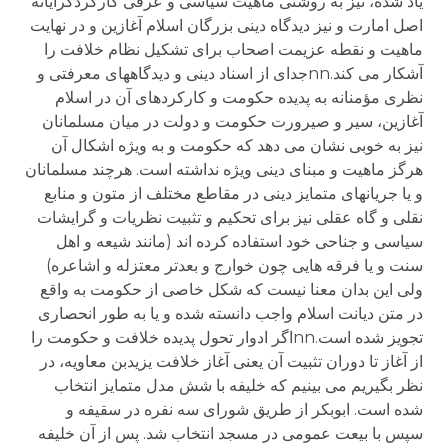
یاد شده، نیز به روشنی ماهیت سیاسی و عرفی کارکردگرایانه
اصل امارت و نیز دیدگاه دینی بزرگان اسلام آغازین و در نهایت
ماهیت و نقطه عزیمت اصحاب برای تشکیل نظام خلافت را
آشکار می کند.nnجدای از اسناد دینی و دیدگاههای معرفتی و
نظری مؤمنانه به پدیده حکومت و کارکردهای آن در اسلام
آغازین، سیر و صیرورت حکومت و دولت در میان مسلمانان
نیز به خوبی نشان می دهد که حکومت و به ویژه اشکال آن
هرگز ماهیت و مبنای دینی ویژه نداشته است. هرچند مسلمانان
و یا جریانهای متمایز دینی در مقاطع مختلف از متون و منابع
نقلی و گاه عقلی نیز برای تحکیم و تثبیت نظریات و گرایشات
سیاسی و جناحی خود استفاده کرده اند (مانند شیعه و اهل
سنت و یا فرقه هایی چون خوارج و بعدتر معتزله و اشاعره)
ولی این بدان معنا نیست که شکل خاصی از حکومت به واقع
در متن دیانت اسلام واجب دانسته شده و یا به طور انحصاری
تجویز شده است.nnاگر ادوار تحول پدیده خلافت و حکومت را
از آغاز تا دوران تثبیت آن یعنی آغاز خلافت یزیدبن معاویه، در
نظر بگیریم می بینیم که خلیفه با شش مدل متمایز انتخاب
شده است. ابوبکر از طریق شورای سه نفره در سقیفه و
سپس با بیعت عمومی در مسجد انتخاب شد. پس از آن خلیفه