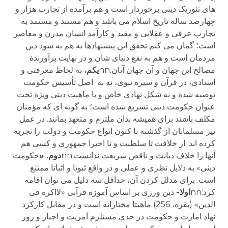
های تئوریک دینی برخوردار است و هم برآمده از تجارب هزار و
چهارصد ساله تاریخ اسلام می باشد و هم مستند و مستمد به
تجارب عرفی و عقلایی و مفید و کارآمد انسان مدرن و معاصر
است؛ گمان می کنم تحقق این پیشنهادها به هم به سود دین
مردمان است و هم به نفع دنیای شان و در نهایت برآورندة
مصالح این جهان و آن جهان آنان.nn
یکم.
به لحاظ معرفتی و
اسنادی، در قرآن و سیره نبوی، نه به اصل تأسیس حکومت
توصیه شده و نه شکل نهادی خاص و با ماهیت دینی ویژه تحت
عنوان حکومت دینی تشریع شده است؛ به گونه ای که مؤمنان
مکلف باشند برای همیشه بدان ملتزم و متعهد بمانند. در عمل
نیز مسلمانان از گذشته تا کنون انواع حکومت و دولت را تجربه
کرده اند. از خلافت تا سلطنت و تا اخیرا جمهوری و کسی هم
آنها را خلاف دیانت و ناقض شریعت ندانست.nn
دوم. «
حکومت
دینی» به دلایل نظری و عملی و در واقع ثبوتا و اثباتا ممتنع
است. برای مدلل کردن آن، حداقل سه دلیل می توان اقامه
کرد:nn
اولا-
دین ورزی بر اساس آموزه قرآنی «لااکره فی
الدین» (بقره، 256) ماهیتا مختارانه است و در مقابل کارکرد
نهاد امارت و حکومت در حدی مستلزم آمریت و اجبار و زور