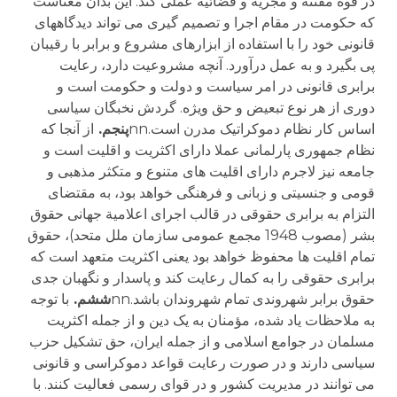
در قوه مقننه و مجریه و قضائیه عملی کند. این بدان معناست
که حکومت در مقام اجرا و تصمیم گیری می تواند دیدگاههای
قانونی خود را با استفاده از ابزارهای مشروع و برابر با رقیبان
پی بگیرد و به عمل درآورد. آنچه مشروعیت دارد، رعایت
برابری قانونی در امر سیاست و دولت و حکومت است و
دوری از هر نوع تبعیض و حق ویژه. گردش نخبگان سیاسی
اساس کار نظام دموکراتیک مدرن است.nn
پنجم.
از آنجا که
نظام جمهوری پارلمانی عملا دارای اکثریت و اقلیت است و
جامعه نیز لاجرم دارای اقلیت های متنوع و متکثر مذهبی و
قومی و جنسیتی و زبانی و فرهنگی خواهد بود، به مقتضای
التزام به برابری حقوقی در قالب اجرای اعلامیة جهانی حقوق
بشر (مصوب 1948 مجمع عمومی سازمان ملل متحد)، حقوق
تمام اقلیت ها محفوظ خواهد بود یعنی اکثریت متعهد است که
برابری حقوقی را به کمال رعایت کند و پاسدار و نگهبان جدی
حقوق برابر شهروندی تمام شهروندان باشد.nn
ششم.
با توجه
به ملاحظات یاد شده، مؤمنان به یک دین و از جمله اکثریت
مسلمان در جوامع اسلامی و از جمله ایران، حق تشکیل حزب
سیاسی دارند و در صورت رعایت قواعد دموکراسی و قانونی
می توانند در مدیریت کشور و در قوای رسمی فعالیت کنند. با