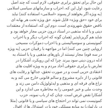
این حال برای تحقق برابری حقوقی، لازم است که چند اصل
رعایت شود. اول این که، احزاب و سازمانهای سیاسی اسلامی
(به ویژه اگر بخواهند از پسوند «اسلامی» استفاده کنند) نباید
برای خود «حق ویژه» قایل شوند. حق ویژه تحت هر بهانه ای
ناقض حقوق شهروندی است. دوم این که، استفاده از معتقدات
دینی و یا ادله مذهبی در اسناد درون حزبی مجاز خواهد بود و
شاید هم گریزناپذیر (همان گونه که احزاب دیگر و یا احزاب
کمونیستی و سوسیالیستی و یا احزاب دموکرات مسیحی
اروپایی چنین می کنند) اما در مواجهه با رقیبان حزبی (به ویژه
در سه قوه) مجاز نیستند از باورهای مذهبی و یا با استناد به
ادله درون دینی سود ببرند. چرا که این رویکرد، آشکارا در
تعارض با برابری حقوقی آحاد مردم و به ویژه اقلیت های
اعتقادی حزبی است و در صورت تحقق، جدالها و رقابت های
قانونی را از دایره مشروع و سالم قانونی خارج می کند و به
نزاع های فرقه ای و مذهبی و ایدئولوژیک دامن می زند و
وحدت ملی و خیر عمومی را به مخاطره می اندازد و این
آشکارا نقض غرض است. چنان که از باب نمونه، حزب
کمونیست نمی تواند در احتجاج های سیاسی و یا قانونی (مثلا
در پارلمان) به منابع مسلکی خود یا در استدلال ها از اقوال