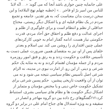
علی جانمایه چنین جوازی باشد آنجا که می گوید: «. . . انّه لابدّ
للناس من امیر برّ او فاجر. . .» (خطبه چهلم نهج البلاغه) و این
سخن درست بدان معناست که، به هر تقدیر، جامعه و تجمع
مردم در یک نظام قبلیه ای و یا اشکال دیگر زیستی، محتاج
حداقلی از نظم و انتظام است و برای جلوگیری از ظلم و
اجرای عدالت و دفع ظلم و احقاق حق آحاد مردم، قدرت
حکومتی نیاز هست. ادامه گفتار امام به خوبی کارکردهای
عملی چنین اقتداری را روشن می کند. نبی اسلام و بعدتر
خلفای پس از او، نیز به متقضای همین ضرورت عملی دست به
تأسیس خلافت و حکومت زدند و به رتق و فتق امور روزمره
مردم و از جمله مؤمنان اهتمام کردند و نه به مثابه یک حکم
شرعی و دینی. از این رو، از امارت نبوی در مدینه، نه الزام
شرعی اصل تأسیس نظام سیاسی نتیجه می شود و نه می
توان از آن واقعیت تاریخی پیشین، حکم پسین شرعی برای
تشکیل حکومت خاص دینی و یا مختص مؤمنان و متمایز از
اشکال دیگر حکومت ها و نظام های سیاسی بشری، استنباط
کرد.nnگفتگوهای رخ داده بین دو گروه مهاجر و انصار در
سقیفه و به ویژه استدلال های جناح امام علی در برابر دو گروه