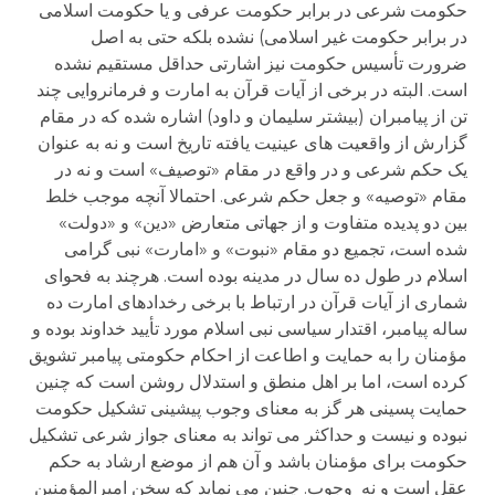
حکومت شرعی در برابر حکومت عرفی و یا حکومت اسلامی
در برابر حکومت غیر اسلامی) نشده بلکه حتی به اصل
ضرورت تأسیس حکومت نیز اشارتی حداقل مستقیم نشده
است. البته در برخی از آیات قرآن به امارت و فرمانروایی چند
تن از پیامبران (بیشتر سلیمان و داود) اشاره شده که در مقام
گزارش از واقعیت های عینیت یافته تاریخ است و نه به عنوان
یک حکم شرعی و در واقع در مقام «توصیف» است و نه در
مقام «توصیه» و جعل حکم شرعی. احتمالا آنچه موجب خلط
بین دو پدیده متفاوت و از جهاتی متعارض «دین» و «دولت»
شده است، تجمیع دو مقام «نبوت» و «امارت» نبی گرامی
اسلام در طول ده سال در مدینه بوده است. هرچند به فحوای
شماری از آیات قرآن در ارتباط با برخی رخدادهای امارت ده
ساله پیامبر، اقتدار سیاسی نبی اسلام مورد تأیید خداوند بوده و
مؤمنان را به حمایت و اطاعت از احکام حکومتی پیامبر تشویق
کرده است، اما بر اهل منطق و استدلال روشن است که چنین
حمایت پسینی هر گز به معنای وجوب پیشینی تشکیل حکومت
نبوده و نیست و حداکثر می تواند به معنای جواز شرعی تشکیل
حکومت برای مؤمنان باشد و آن هم از موضع ارشاد به حکم
عقل است و نه وجوب. چنین می نماید که سخن امیرالمؤمنین