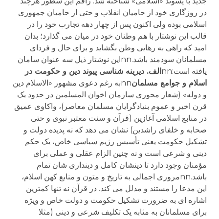
جدید با پسوند «اسلامی» شناخته شد. راقم این سطور هرچند
در روزگاری خود از حامیان انقلاب و حتی از حامیان جمهوری
اسلامی بوده ولی اکنون پس از چهار دهه تجارب خود را در
قالب این نوشتار با هم وطنان خود در میان می گذارد؛ بدان
امید که راهی به رهایی وطن بگشاید و برای حال و فردای
مسلمانان سودمند باشد.nnاین نوشتار ذیل سه عنوان سامان
یافته است:nn
الف. دیرینه شناسی پیوند دین و حکومت در
اسلام و جوامع مسلمان
nnبه رغم دعوی مشهور «الاسلام دین
و دوله» (شعار محوری سازمان اخوان المسلمین در حدود یک
قرن اخیر و عموم بنیادگرایان مسلمان معاصر)، واکاوی عمیق
در منابع اسلامی آغازین (قرآن و سنت معتبر نبوی و حتی
صحابه و خلفای راشدین) نشان می دهد که نه پدیده دولت و
تشکیل حکومت یعنی تأسیس رژیم سیاسی خاص، یک حکم
دینی و شرعی است و نه چنین الزام عقلی و عملی برای
مؤمنان وجود دارد تا دینشان کامل و دینداری شان تمام
باشد.nnمروری اجمالی به تاریخ و متون و منابع کهن اسلام،
این مدعا را مستند و مدلل می کند. در قرآن نه تنها کمترین
اشاره ای به ضرورت تشکیل حکومت و دولت خاص و ویژه
برای مسلمانان به مثابه یک تکلیف شرعی و دینی (مثلا