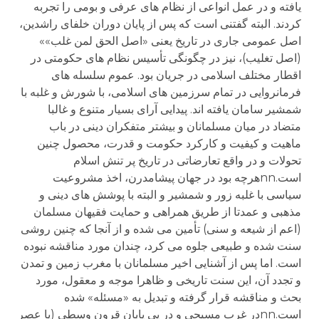
یافته و در عمل انواعی از نظام های عرفی و بومی را تجربه
کردند. البته گفتنی است که پس از پایان دوران خلفای راشدین،
اصل عمومی جاری در تاریخ یعنی «اصل الحق لمن غلب»»
(اصل تغلیب)، نیز در چگونگی تأسیس نظام های حکومتی در
اقطار مختلف اسلامی در جریان بود. عموم سلسله های
فرمانروایی در تمام سرزمین های اسلامی، با شورش و غلبه با
شمشیر سامان یافته اند. پیدایی آرای بسیار متنوع و غالبا
متضاد در میان مسلمانان و بیشتر متفکران دینی در باب
ماهیت و کیفیت و کارکرد حکومت و قدرت، محصول چنین
تحولات و در واقع تعارضاتی در تاریخ پر تنش اسلام
است.nnهرچه بود در جهان پیشامدرن، اخذ مشروعیت
سیاسی با غلبه زور و شمشیر و البته با پوشش های دینی و
مذهبی و عمدتا از طریق همراهی و حمایت فقیهان مسلمان
(اعم از شیعه و سنی) تأمین می شده و از آنجا که چنین روشی
سنت شده و طبیعی جلوه می کرد، چندان مورد مناقشه نبوده
است. اما پس از آشنایی اخیر مسلمانان با مغرب زمین و تمدن
و تجدد آن، این سنت تاریخی و ظاهرا موجه و معقول، مورد
بحث و مناقشه قرار گرفته و تبدیل به «مسئله» شده
است.nnدر غرب مسیحی و در پی پایان قرون وسطی (یا عصر