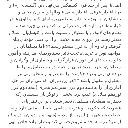
ایمان)، پس از چند قرن کشمکش بین نهاد دین (کلیسای رم) و
نهاد اقتدار عرفی (اقتدار سنتی فئودالها و امیران محلی و
پادشاهان (به ویژه خاندان سلطنتی بریتانیای کبیر و لئوی ها در
فرانسه)، در نهایت قدرت عرفی بر اقتدار دینی چیره شد و
نظام های لائیک و یا سکولار رسمیت یافت و کلیساییان عملا و
بعدتر رسما در انزوای معابد مذهبی و آداب دینی مؤمنان پناه
گرفتند و تداوم آن به قرن بیستم رسید.nnاما مسلمانان در
مواجهه نوین با غربیان، تحت تأثیر دستاوردهای مدرنیته و آموزه
ها و سنت های این دوران قرار گرفته و شماری از نوگرایان و
مصلحان، تجربه جدید غربی از جمله در باب تعامل و ترابط
نهادهای دینی و نهاد حکومت را مفیدتر و از منظر دینی نیز
معقول و مقبول یافتند.nnدر این دوران، که می توان مراحل
آغارین آن را به نیمه دوم قرن سیزدهم هجری (نیمه دوم قرن
نوزدهم میلادی) عقب برد، بخشی از نوگرایان مسلمان (که
بعدتر به مصلحان مسلمان تعبیر شدند)، بر این نظر پای
فشردند که حکومت و قدرت سیاسی، خصلت مدنی دارد و نه
خصلت شرعی و از این رو از مدینه (شهر) و مردمان و در واقع
از عرف زمانه اخذ مشروعیت می کند و نه از اراده خاص الهی