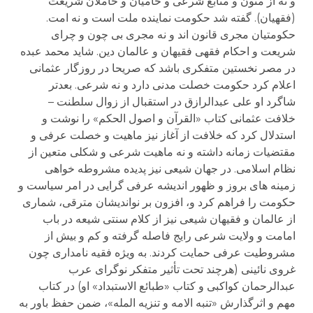
و نه از متون و منابع شرعی و حامیان و حاملان شریعت
(فقهیان). گفته شد حکومت نماینده ملت است و نه امت.
حکومتیان مجری قانون اند و نه مجری بی چون و چرای
شریعت و احکام فقهی فقیهان و عالمان دین. شاید محمد عبده
در مصر نخستین متفکری باشد که صریحا در روزگار عثمانی
اعلام کرد حکومت خصلت مدنی دارد و نه شرعی. بعدتر
شاگرد او علی عبدالرازق در استقبال از زوال سلطنت –
خلافت عثمانی کتاب «القرآن و اصول الحکم» را نوشت و
استدلال کرد که خلافت از آغاز نیز ماهیت و خصلت عرفی و
مقتضیات زمانه داشته و نه ماهیت شرعی و شکلی متعین از
نظام اسلامی. در جهان شیعی نیز پدیده مشروطه خواهی
زمینه های بروز و ظهور اندیشه عرفی گرایی در امر سیاست و
حکومت را فراهم کرد و، افزون بر نواندیشان مترقی، شماری
از عالمان و فقیهان شیعی نیز از کلام سنتی شیعه در باب
امامت و ولایت شرعی رایج فاصله گرفته و کم و بیش از
مشروطیت عرفی حمایت کردند. به ویژه فقیه نامداری چون
غروی نائینی (هرچند تحت تأثیر متفکر نوگرای عرب
عبدالرحمان کواکبی و کتاب «طبائع الاستبداد» او) در کتاب
مهم و اثرگذارش «تنبه الامه و تنزیه المله»، ضمن حفظ باور به