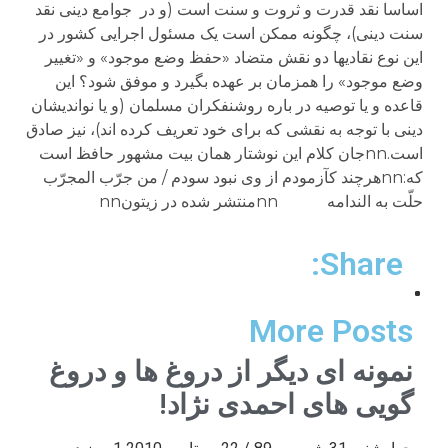
اساسا نقد قدرت و ثروت و سنت است (و در جوامع دینی نقد
سنت دینی)، چگونه ممکن است یک مسئول اجرایی کشور در
این نوع نقادیها دو نقش متضاد «حفظ وضع موجود» و «تغییر
وضع موجود» را همزمان بر عهده بگیرد و موفق شود؟ این
قاعده و یا توصیه در باره روشنفکران مسلمان (و یا نواندیشان
دینی با توجه به نقشی که برای خود تعریف کرده اند)، نیز صادق
است.nnجان کلام این نوشتار همان بیت مشهور حافظ است
که:nnهرچند کآزمودم از وی نبود سودم / من جرّب المجرّب
حلّت به الندامه
nnمنتشر شده در زیتونnn
Share:
More Posts
نمونه ای دیگر از دروغ ها و دروغ
گویی های احمدی نژاد!