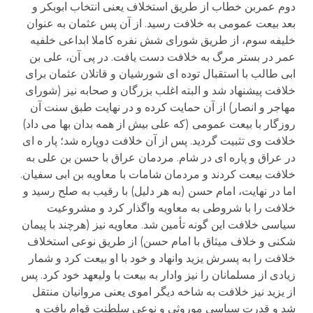
دوم عمربن خطاب از طریق استخلاف یعنی انتخاب ابوبکر و
بعد بیعت عمومی به خلافت رسید. از آن پس عثمان به عنوان
خلیفه سوم، از طریق شورای شش نفره کاملا ابداعی خلفیه
عمر در بستر مرگ به خلافت دست یافت. در پی آن، علی بن
ابی طالب با استقبال توده ای شورشیان و قاتلان عثمان برای
خلافت پیشنهاد شد و البته اغلب بزرگان و صحابه نیز (شورای
مهاجر و انصار) از آن حمایت کرده و در نهایت طبق سنت آن
روزگار با بیعت عمومی (که علی بیش از همه بدان بها می داد)
خلافت وی تثبیت گردید. پس از آن خلافت دوپاره شد؛ پار ه ای
در عراق و پاره ای در شام. مردمان عراق با حسن بن علی به
خلافت بیعت کردند و مردمان شامات با معاویه بن ابی سفیان.
اما در نهایت، امام حسن (به هر دلیل) با رقیب به صلح رسید و
خلافت را با شروطی به معاویه واگذار کرد و مشروعیت
سیاسی خلافت این گونه تأمین شد. معاویه نیز (هرچند با پیمان
شکنی و خلاف میثاق با امام حسن) از طریق نوعی استخلاف
خلافت را به پسرش یزید وانهاد و خود با او بیعت کرد و شمار
زیادی از مسلمانان را نیز وادار به بیعت با ولیعهد خود کرد. پس
از یزید نیز خلافت به شاخه دیگر اموی یعنی مروانیان منتقل
شد و قدرت سیاسی موروثی و نوعی سلطنت قوام یافت و