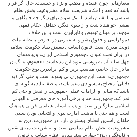
معیارهایی چون عقیده و مذهب و نژاد و جنسیت. حال اگر قرار
باشد که فقه و احکام شریعت اسلام مشروعیت بخش نظام
سیاسی و یا تقنین باشد، از یک سو دینهای دیگر چه جایگاهی و
نقشی خواهند داشت و از سوی دیگر، حداقل احکام فقهی
موجود بر مبنای تبعیض و نابرابری است و این خلاف
دموکراسی و حقوق بشر و به عبارتی در تعارض با نظام ملت –
دولت مدرن است. قانون اساسی تبعیض بنیاد حکومت اسلامی
در ایران تحت عنوان «جمهوری اسلامی ایران» و پیامدهای
چهل ساله آن به روشنی مؤید این مدعاست.nn
سوم.
به گمان
ما در حال حاضر، مناسب ترین و کم ایرادترین نوع حکومت
«جمهوری» است. این جمهوری بی پسوند است و حتی اگر (به
دلایلی) محتاج به پسوندی مفید باشد، منطقا نباید به گونه ای
باشد که مبانی و الزامات عملی جمهوریت را نقض و حتی کم
ثمر کند. جمهوریت، هم با برخی آموزه های معرفتی و الهیاتی
اسلامی سازگارتر است و هم با انسان شناسی قرآنی هماهنگ
است و هم حتی با ماهیت امارت نبوی و انتخابی بودن نسبی
خلفای راشدین انطباق بیشتری دارد. در جمهوریت، دین نه
مشروعیت بخش نظام سیاسی است و نه شریعت مبنای تقنین
و قانونگذاری.nn
چهارم.
سند بنیادین نظام سیاسی، قانون