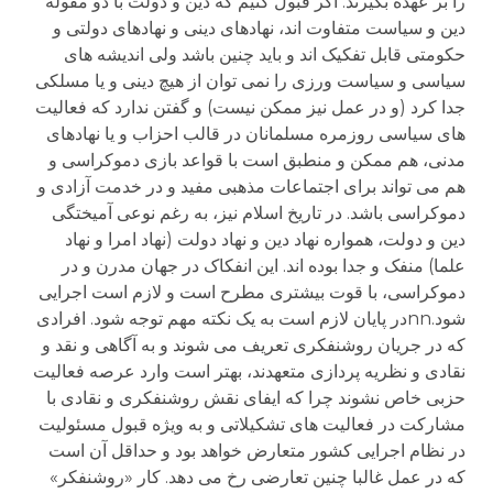
را بر عهده بگیرند. اگر قبول کنیم که دین و دولت با دو مقوله
دین و سیاست متفاوت اند، نهادهای دینی و نهادهای دولتی و
حکومتی قابل تفکیک اند و باید چنین باشد ولی اندیشه های
سیاسی و سیاست ورزی را نمی توان از هیچ دینی و یا مسلکی
جدا کرد (و در عمل نیز ممکن نیست) و گفتن ندارد که فعالیت
های سیاسی روزمره مسلمانان در قالب احزاب و یا نهادهای
مدنی، هم ممکن و منطبق است با قواعد بازی دموکراسی و
هم می تواند برای اجتماعات مذهبی مفید و در خدمت آزادی و
دموکراسی باشد. در تاریخ اسلام نیز، به رغم نوعی آمیختگی
دین و دولت، همواره نهاد دین و نهاد دولت (نهاد امرا و نهاد
علما) منفک و جدا بوده اند. این انفکاک در جهان مدرن و در
دموکراسی، با قوت بیشتری مطرح است و لازم است اجرایی
شود.nnدر پایان لازم است به یک نکته مهم توجه شود. افرادی
که در جریان روشنفکری تعریف می شوند و به آگاهی و نقد و
نقادی و نظریه پردازی متعهدند، بهتر است وارد عرصه فعالیت
حزبی خاص نشوند چرا که ایفای نقش روشنفکری و نقادی با
مشارکت در فعالیت های تشکیلاتی و به ویژه قبول مسئولیت
در نظام اجرایی کشور متعارض خواهد بود و حداقل آن است
که در عمل غالبا چنین تعارضی رخ می دهد. کار «روشنفکر»