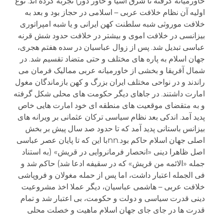
خاورمیانه گرفته تا شرق آسیا و خاور دور) تجربه کرده اند. نوع
اولیه آن نظام خلافت عربی – اسلامی در حجاز بود و بعد به
خلافت موروثی شبه سلطنت کهن ایرانی و یا شبه امپراتوری
بیزانسی در خلافت اموی و بیشتر در خلافت حدود شش قرنه
عباسی تبدیل شد. پس از زوال عباسیان در سده هفتم هجری،
جهان اسلام به پاره های مختلف و حتی متضاد تقسیم شد. در
شمال آفریقا و بخشی از خاورمیانه عربی ممالیک فرمان می
راندند و در نواحی مختلف ایران بزرگ و کهن بازماندگان مغول
امارت داشتند. در جاهای دیگر حکومت های محلی شکل گرفته
و به متقضای موقعیت های منطقه ای خود امارت هایی خاص
پدید آمد. اندکی بعد نظام سیاسی ترکان عثمانی بر ویرانه های
بیزانس باستانی پدید آمد که تا حدود صد سال پیش بر بخش
اصلی جهان اسلام حاکم بود.nnبا این که تا پایان عصر عباسی
اصل ظاهرا دینی «انحصار فرمانروایی در قریش» (به استناد
جمله «الائمه من قریش» که در سقیفه ادعا شد) حاکم شد و
فی الجمله اعتبار داشت، اما پس از حمله مغولان و فروپاشی
خلافت عربی – هاشمی عباسیان، دیگر عملا اخذ مشروعیت
دینی قدرت سیاسی و دولت و حکومت، بی اعتبار شد و تمام
قدرت ها در جای جای جهان اسلام ماهیت و خصلت محلی