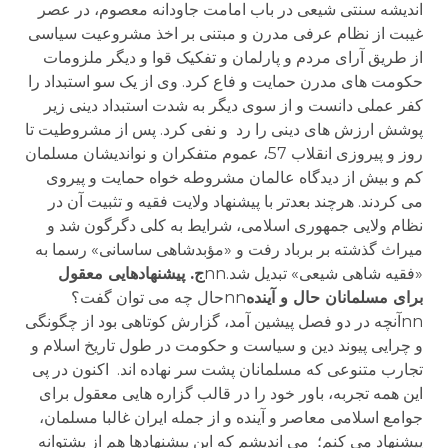
اندیشه سنتی شیعی در باب امامت جاودانه معصوم، در عصر
غیبت از نظام عرفی مدرن و مبتنی بر اخذ مشروعیت سیاسی
از طریق آرای مردم و پارلمان و تفکیک قوا و دیگر ملزومات
حکومت های مدرن حمایت و فاع کرد. وی از یک سو استبداد را
کفر عملی دانست و از سوی دیگر به شدت استبداد دینی زیر
پوشش ارزش های دینی را رد و نفی کرد. پس از مشروطیت تا
روز و پیروزی انقلاب 57، عموم متفکران و نواندیشان مسلمان
کم و بیش از دیدگاه عالمان مشروطه خواه حمایت و پیروی
می کردند. هرچند بعدتر با پیشنهاد ولایت فقیه و تثبیت آن در
نظام ولایی جمهوری اسلامی، شرایط به کلی دگرگون شد و
میراث گذشته بر برباد رفت و «مؤبدشاهی ساسانی» رسما به
«فقیه شاهی شیعی» تبدیل شد.nn
ج. پیشنهادهایی معقول
برای مسلمانان حال و آینده
nnحال چه می توان گفت؟
nnآنچه در دو فصل پیشین آمد، گزارش کوتاهی بود از چگونگی
و چرایی پیوند دین و سیاست و حکومت در طول تاریخ اسلام و
تجارب متنوعی که مسلمانان پشت سر نهاده اند. اکنون در پی
این همه تجربه، باور خود را در قالب گزاره هایی معقول برای
جوامع اسلامی معاصر و آینده و از جمله ایران غالبا مسلمان،
پیشنهاد می کنم؛ می اندیشم که این پیشنهادها هم از پشتوانه