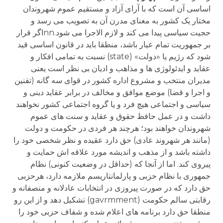
اساسی آن است که با آرای آزاد و مستقیم عموم شهروندان
مختار یک کشور به معنای مدرن آن به تصویب می رسد و
حجیت سیاسی پیدا می کند و لازم الاجرا می شود.nnاگر قرار
بر جمهوریت تمام عیار باشد، منطقا باید در قانون اساسی قید
شود که رژیم یا «دولت» (state) نسبت به تمامی افکار و
عقاید و ایدئولوژی ها و مذاهب و ادیان بی نظر است یعنی
مدیران منتخب و مشروع اداره کشور در قوای سه گانه (تقنین
و اجرا و قضا) موضع موافق و مخالف در برابر عقاید دینی و
سیاسی و اجتماعی هیچ فرد و یا گروه اجتماعی کشور نخواهند
داشت و در عمل حافظ حقوق و عقاید و سنت های عموم
شهروندان خواهند بود؛ هرچند هر فردی در حکومت و دولت
(مانند هر شهروند عادی) حق دارد عقیده و نظر شخصی خود را
داشته باشد و از مذهب و اندیشه مورد علاقه اش حمایت و
پیروی کند. اما از آنجا که (حداقل در وضعیت کنونی) نظام
جمهوری با نظام حزبی و پارلمانتاریسم ملازمه دارد، هرحزبی
حق دارد که در صورت پیروزی در انتخابات عادلانه و منصفانه و
رقابتی سالم حکومت (gavrmment) تشکیل دهد و از این رو
منطقا حق دارد برنامه های اعلام شده و شفاف حزبی خود را