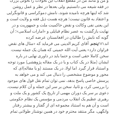
و من و مانند من در مقطع انقلاب این تحولات را تحولی بزرگ
در فقه شیعه می دانستیم. ولی بعدها در نظر و عمل روشن
شد که اینها هرچه نامیده شوند، نامش دموکراسی و قانونگرایی
و اعتقاد به قانون نیست؛ هرچه هست ذیل فقه و ولایت است و
این یعنی نفی وکالت و نقض حاکمیت ملت و جمهوریت و در
نهایت بازگشت به عصر نظام قبایلی و «امارات اسلامی»؛ آن
گونه که نابش را طالبان در افغانستان عرضه کرده
اند.nn
پنجم
. آقای کریم الدینی می فرماید که «مثال های نقض
فراوان دارد» یعنی آیت الله خمینی که همان یک جمله نیست.
سخن کاملا حقی است و حتما باید در داوری نهایی در باره
ایشان (مثلا در یک کتاب و یا در یک مقاله پژوهشی) مورد توجه
و استناد قرار گیرد. اما اولا، در یک مستند (و یا مقاله)ای که
محور و موضوع مشخصی را دنبال می کند و می خواهد به
پرسش خاصی پاسخ بدهد، نمی توان تمام نقل قول های موجود
را بررسی کرد، و ثانیا، سخن بر سر این جمله و آن کلام نیست،
دعوی بر سر یک دوران مهمی از تاریخ یک کشور و یک ملت و
رهبری عظیم یک انقلاب مردمی و مؤسس یک نظام حکومتی
است و آن هم به استناد مجموعه ای از گفتار و بیشتر رفتار.
وانگهی، مگر منتقد محترم خود در همین نوشتار طولانی تمام