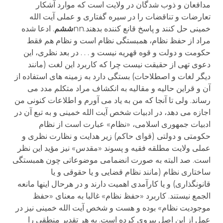
مدافعان و ذوب شدگان در ولایت است که موارد آشکار
تعارضات و تناقضات را در سیره گفتاری و عملی آیت الله
خمینی حل کنند و پاسخ قانع کننده بدهند.nn
ششم
. ادعا شده
مراد از حفظ نظام، همبستگی نظام است و نظام هم فقط
حکومت و دولت و قوه قهریه نیست و . . . در بعد نظری، این
دعوی تهی از حقیقت نیست چرا که کاربرد این لغت (مانند
دیگر لغات و اصطلاحات) بستگی دارد به زمینه های استفاده از
آن و قراین حالیه و مقالیه به انکشاف مراد متکلم مدد می
رساند. ولی تا آنجا که من به یاد می آورم و اطلاعات کنونی من
اجازه می دهد، در ادبیات شخص آیت الله خمینی و به تبع آن در
ادبیات جمهوری اسلامی، «نظام» عبارت است از نظام
حکومتی و دولتی (قوای حاکم) زیر هدایت و نظارت نظری و
عملی ولایت مطلقه فقیه و پسوند «مقدس» نیز مؤید این نظر
است. صد البته به صورت انضمامی موضوعاتی چون همبستگی
ساختاری نظام (مانند نظام قضایی و یا حقوقی و یا
قانونگذاری) و یا کارآمدی اهمیت دارند و در هرحال اینها مانعه
الجمع نیستند. کاربرد «حفظ نظام» غالبا به معنای «حفظ
موجودیت نظام» بوده و هست و شخص آیت الله خمینی نیز در
عمل از این اصل پیروی کرده است. به هر تقدیر منطقی را