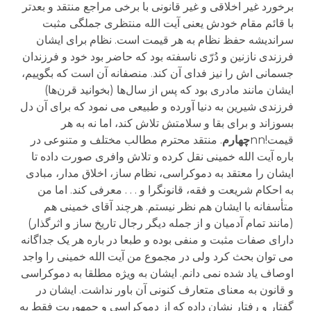
برخورد غیر اخلاقی و غیر قانونی با برخی مراجع منتقد و بعدتر
با قائم مقام خودش یعنی آیت الله منتظری جملگی مثبت
سراندیشه حفظ نظام به هر قیمت است. نظام برای ایشان
فرزندی نازنین و دُرّی ناسفته بود که حاضر بود خود و فرزندان
جسمانی اش را نیز فدای آن کند. منصفانه آن است که بگوییم،
ایشان مانند مادری بود که پس از سال‌ها (بخوانید قرن‌ها)
فرزندی شیرین به دنیا آورده و طبیعی می نمود که برای آن دل
بسوزاند و برای بقا و سلامتش تلاش کند، اما نه به هر
قیمت!nn
چهارم
. منتقد محترم مطالب مختلف و متنوعی در
باره آیت الله خمینی نقل کرده و تلاش وافری صورت داده تا
ایشان را معتقد به دموکراسی، نظام ساز، اخلاق مدار، مبادی
به احکام شریعت و فقه، قانونگرا و . . . معرفی کند. اما من
متأسفانه با ایشان هم نظر نیستم. هرچند آقای خمینی هم
(مانند تمام آدمیان و از جمله دیگر رجال تاریخ ساز و اثرگذار)
دارای صفات مثبت و منفی بوده و طبعا در باره هر یک جداگانه
می توان بحث کرد ولی در مجموع من آیت الله خمینی را واجد
اوصاف یاد شده نمی دانم. ایشان به ویژه مطلقا به دموکراسی
و قانون به معنای متعارف کنونی آن باور نداشت. ایشان در
گفتار و رفتار نشان داده که از دموکراسی و جمهوریت فقط به