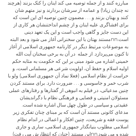
مبارزه کنند و از جمله توصیه می کند اینان را کتک بزنند (هرچند
نه چندان زیاد!) و عمامه از سرشان بردارند و نیز متهم شان
کنند و بهتان بزنند و . . . مضمون چنین توصیه ای این است که
برای افشاگری علیه اینان و از چشم انداختنشان هر کاری از
این دست جایز و گاهی واجب است و این یک تعهد دینی
است.nnمستند بهتان با این سخنرانی آغاز می شود و بعد البته
به موضوعات مرتبط دیگر در کارنامه جمهوری اسلامی از آغاز
تا کنون می‌پردازد. از جمله در أن به برخی سخنان آیت الله
خمینی اشاره می شود مبنی بر این که حکومت به مثابه حکم
اولیه اسلام و حفظ آن، اولویت شرعی هر مسلمانی است، و
حراست از نظام اسلامی (فعلا نماد آن جمهوری اسلامی) ولو با
شرب خمر و جاسوسی و . . . ضرورت دارد. برای مستند کردن
چنین مدعیاتی، در فیلم به انبوهی از گفتارها و رفتارهای عملی
مسئولان امنیتی و قضایی و فرهنگی نظام با دگراندیشان
عقیدتی و سیاسی در طول چهل سال اشاره شده است.
مدعای کانونی مستند آن است که بر مبنای چنان تفکری زیر
پوست فقه و شریعت، چنین افکار و اعمالی در اندام نظام
اسلامی مطلوب بنیانگذار جمهوری اسلامی، ساری و جاری
شده و می شود.nnاین مستند (چنان که انتظارش می رفت)