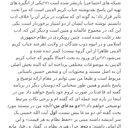
شبکه های اجتماعی) بازنشر شده است.nnیکی از انگیزه های
تهیه این پاسخ نقدنوشته جناب کریم الدینی است که مرا تحت
تأثیر قرار داد؛ به گونه ای که سکوت در برابر آن را خلاف ادب
دانستم. نوشته جناب ایشان از دو امتیاز برخوردار است. یکی
این که، در مجموع عالمانه و متین است و دیگر این که، ادب
نقد رعایت شده است. چنین رویکردی در نظام جمهوری
اسلامی و در انبوه ذوب شدگان در ولایت (هرچند جناب کریم
الدینی ظاهرا از این گروه نیست) کمتر دیده شده و
می‌شود.nnبرای ورود به بحث اجمالا بگویم که جناب کریم
الدینی به موضوعات مختلفی پرداخته اند که البته بخش اصلی
آن به اصل مستند و محتویات آن و شخص حسین باستانی
مربوط است و طبعا من نمی توانم در مقام ارائه توضیح و
پاسخ باشم و همین طور سخنانی که دوستان دیگر در برنامه
گفته اند قاعدتا در صورت لزوم خود پاسخ خواهند داد. من در
اینجا در باره چند جمله ای که گفته ام و برخی نکات مرتبط
توضیحی خواهم داد.nn
دو
مدعای
من
nآنچه من در مستند مورد
بحث گفته ام، دو مدعا بیش نیست.
اول
: آیت الله خمینی یک
سر اندیشه داشته مبنی بر «حفظ نظام به هر قیمت» و این
الزاماتی داشته؛ و
دوم
: چرا رهبری نظام در گفتار و رفتار مانع