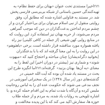
nnاخیرا مستندی تحت عنوان «بهتان برای حفظ نظام» به
تهیه‌کنندگی حسین باستانی از شبکه بی‌بی‌سی فارسی پخش
شد. در مستند به فتاوایی اشاره شده که مطابق آن، وفق
روایتی منقول از نبی اسلام می‌توان برای بی‌اعتبار کردن و از
چشم مردم انداختن بدعت‌گذاران در دین که موجب گمراهی
مردم می‌شوند، از حربه بهتان نیز استفاده کرد. این روایت که
در منابع روایی کهن شیعی (از جمله در کافی کلینی) نیز راه
یافته همواره مورد مناقشه قرار داشته است. برخی «باهتوهم»
در این روایت را به این معنا گرفته اند که با با بدعتگذران
(بخوانید دگراندیشان) چنان مباحثه و احتجاج کنید که «مبهوت
شوند» و شماری نیز (بیشتر در دوران اخیر) این لفظ را به
معنای «به أن‌ها بهتان بزنید» گرفته‌اند.nnاما انگیزه طرح این
بحث در مستند یاد شده آن بوده که آیت الله خمینی در
گذشته‌های دور (در سال ۱۳۴۸) در یک سخنرانی آموزشی در
نجف مدعی می شوند که حکومت عده ای را به لباس روحانیت
ملبس کرده و آن‌گاه با شدت تمام به این اقدام حمله کرده و، با
اشاره تلویحی به روایات یاد شده، به مردم و از جمله طلاب
حوزه ها، سفارش اکید می کند که با این پدیده مخالفت و