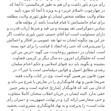
رأی مردم باور داشت و آن هم به طور فرمالیستی؛ تا آنجا که
در چهارچوب «اسلام عزیز» و به ویژه تا آنجا که مورد تأیید
مقام ولایت مطلقه شخص ایشان (و طبق تئوری ولایت مطلقه
برای تمام جانشینانش تا قیام قیامت) باشد. از مؤلفه های
بنیادین دموکراسی نقد پیوسته و بی قید و شرط ارباب قدرت و
دارای مسئولیت است اما آقای خمینی چنین باوری نداشت. اگر
جز این بود چگونه ایشان نه تنها نقد عمومی بر افکار و اعمالش
را نمی‌پذیرفت که حتی راه انتقاد تا قیامت را برای خود بسته
است. ایشان در «منشور روحانیت» می گوید: «ترس من این
است که تحلیلگران امروز، ده سال دیگر بر کرسی قضاوت
بنشینند و بگویند باید دید فتوای اسلامی و حکم اعدام سلمان
رشدی مطابق اصول و قوانین دیپلماسی است یا خیر؟». در
مورد قانون نیز همین گونه است. وی در کتاب ولایت فقیه
صریحا تقنین و نهاد قانونگذاری را در تعارض با شرع می داند و
اذعان می کند که قانونگذار (شارع) خداوند است و بشر چنین
حقی ندارد. البته ایشان در جریان انقلاب سخنان کاملا متفاوت
و حتی متعارضی ارائه کرد و در نهایت جمهوریت و «میزان رأی
ملت است» را پذیرفت و به نهاد قانونگذاری مشروعیت بخشید