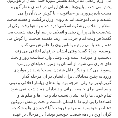
می آورم زمانی که برنامه تفسیر سوره حمد ایشان از تلویزیون
پخش می شد، میلیون‌ها مشتاق ایرانی در فضای عطرآگین و
مست باده پیروزی بر «طاغوت»، با گوش جان آن را می
شنیدند و می آموختند. اما به زودی ورق برگشت و هسته سخت
اسلام و انقلاب پرشکوه اسلامی! دود شد و به هوا رفت! یکی از
شخصیت های پر ارج دینی و انقلابی در نیم اول دهه شصت می
گفت: هر وقت امام حرف می زند، مقدمه صحبت را گوش می
دهم و بعد یا می روم و یا تلویزیون را خاموش می کنم.
پرسیدم: چرا؟ گفت: وقتی ایشان حرفهای اخلاقی می زند،
دلچسب و آموزنده است ولی وقتی وارد سیاست روز و بحث
های جاری می شود، از آسمان به زمین دعواهای روزمره
سقوط می کند و دیگر قابل شنیدن نیست! شاید در مواردی
ورود به چنین مجادلاتی برای ایشان در آن مرحله گذار
گریزناپذیر بود ولی، هرچه بود، پیامدهای زیانبار اخلاقی و دینی
و سیاسی برای جامعه ایرانی و دینداران هم داشت. نمی شود
تمام خوبی ها را به ایشان نسبت داد و بدی ها و ظلم ها و
فسادها را بی ارتباط با ایشان دانست و تحت پوشش دروغین
«عناصر خودسر» به مردم فروخت! آیا لاجوردی ها و شکنجه
گران اوین در دهه شصت خودسر بودند؟ در هرحال بر عهده