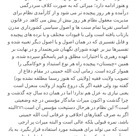
و هنوز ادامه دارد؛ میراثی که به صورت کلاف سردرگمی
درآمده و هر روز پیچیده تر می شود و از کارآمدی نظام برای
مدیریت معقول نظام هر روز بیش از پیش می کاهد. در قانون
اساسی تقریبا تمام سنت ها و اصول سیاسی کشورداری مدرن
بازتاب یافته است ولی با قیودات مختلف و با نرده های پیچیده
و قابل تفسیری که در همان اصول و یا اصول دیگر تعبیه شده و
تفسیرها نیز بر عهده شورای نگهبان شریعتمدار و در نهایت بر
عهده رهبری با اختیارات مطلق و غیر پاسخگو سپرده شده، و
همین «چیستان» پیچیده راه هر نوع استبداد و خوکامگی را
هموار کرده است. زمانی آیت الله خمینی در مقام دفاع از
تصویب ولایت فقیه (ولایتی که هنوز رسما مطلقه نشده بود)
گفته بود ولی فقیه اگر یک دروغ بگوید از ولایت منعزل است
یعنی نیازی به عزل هم ندارد! اما در همان ده سال چه گذشت و
چرا گذشت و اکنون میراث ماندگار مؤسس در چه وضعیتی
است؟! این نظام در هرحال دستپخت مؤسس آن است.nnالبته
اگر به صرف گفتارهای اخلاقی و عرفانی آیت الله خمینی
باشد، نمره قبولی بلکه عالی است و البته میراث پر ارجی
است که می تواند برای همیشه مورد استفاده قرار بگیرد. به یاد