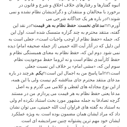
انبوه گفتارها و رفتارهای خلاف اخلاق و شرع و قانون در
برخورد با مخالفان و منتقدان و دگراندیشان نظام نشده و نمی
شوند.nدر باره هر یک جداگانه شرحی می
آورم.nn
مدعای
نخست
:
حفظ
نظام
به
هر
قیمت
nدر نقد این
گفته، منتقد محترم به چند گزاره متمسک شده است. اول این
که، جمله «حفظ نظام از اوجب واجبات است»، جعلی است به
این دلیل که در آثار آیت الله خمینی (از جمله صحیفه امام) دیده
نمی شود. دوم این که، حفظ نظام به معنای همبستگی نظام و
حفظ کارآمدی نظام است و نه لزوما حفظ موجودیت نظام.
سوم این که، «مشی امام» بر خلاف این نسبت جعلی
است.nnاما پاسخ من به اجمال این است:n
یکم
. هرچند در باره
مدعای منتقد محترم جای مناقشه کم نیست ولی با این همه،
از این نوع مجادله های لفظی و کلامی می گذرم و به اصل
مدعا یعنی حفظ نظام به هر قیمت می پردازم. من در مستند
گرچه تصادفا به جمله مشهور مورد بحث استناد نکرده ام ولی
به استناد به گفته های فراوان آیت الله خمینی، می توان نشان
داد که مراد ایشان همان مضمون بوده است. به ویژه عملکرد
ایشان خود مهم ترین پشتوانه چنین سراندیشه ای است.