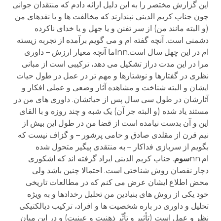
این گزارش مختصر را به این دلیل ارائه دادم که منتقدان جوانی
چون جناب کریم الدینی نپندارند که مخالفت ها و یا نقدهای من
(و البته مانند من) از سر تفنن و یا جهل و یا خدای ناکرده
دشمنی است. آنچه گفته ام و می گویم برآمده از تجربه زیسته
ام در این چهل سال است.nnاما آنچه معیار ارزش – داوری
مرا در این مدت دراز تشکیل می دهد، ترکیبی است از مبانی
نظری در گفتارها و نوشتارها و مهم تر در عمل در طول حیات
ایشان و البته شناخت و مشاهده آثار وضعی و عملی افکار و
آثارشان در طول سی سال پس از حیاتشان. داوری های من در
مستند یاد شده (و البته جز آن) یک شبه و چند روزه و با القای
این و آن بدست نیامده است از قضا من در طول این بیش از
نیم قرن از مقلدی صادق و حامی پرشور – و گزاف نیست که
بگویم از سربازی فداکار – به منتقدی پیگیر متحول شده
ام.nn
سوم
. جناب کریم الدینی ایراد گرفته اند که اشکوری
دچار نقصان روش شناختی است. احتمالا چنین باشد ولی
محض اطلاع ایشان عرض می کنم که در مطالعات تاریخی
خود یکی از روش های بنیادین من تحلیل رخدادها و به ویژه
تحلیل و داوری در باره شخصیت ها و افراد، ترکیب دیالکتیکی
نظر و عمل است (تأثیر و تأثّر ذهنیت و عینیت) و در این میان