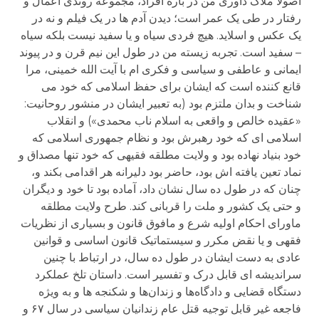
اصولا ملاک داوری من در باره افراد، مجموعه روندی اعمال و
رفتار در طی یک عمر است؛ دیدن آدم ها در یک فیلم و نه در
یک عکس و اسلاید. هیچ فردی سیاه و یا سفید نیست بلکه سیاه
– سفید است. تجربه زیسته من در طول این نیم قرن و در پیوند
ایمانی و عاطفی و سیاسی و فکری ام با آیت الله خمینی، مرا
قانع کننده است که ایشان برای حفظ اسلامی که خود می
شناخت و بدان ملتزم بود (به تعبیر ایشان در منشور روحانیت:
«عقیده خالص و واقعی به اسلام ناب محمدی») و انقلاب
اسلامی ای که خود رهبرش بود و نظام جمهوری اسلامی که
خود بنیاد نهاده بود و ولایت مطلقه فقیهی که خود تنها مصداق و
نماد تعین یافته اش بود، حاضر بود دلیرانه هر اقدامی بکند و،
چنان که در طول ده سال نشان داد، آماده بود تا خود و دیگران
و حتی یک کشور و ملت را قربانی کند. طرح ولایت مطلقه
ماورای احکام اولیه شرع و مافوق قانون و بسیاری از نظریات
فقهی و یا نقض مکرر و سیستماتیک قانون اساسی و قوانین
عادی به دست ایشان در طول ده سال، در ارتباط با چنین
سراندیشه ای قابل درک و تفسیر است. داستان تلخ عملکرد
دستگاه قضایی و دادگاه‌ها و زندان‌ها و شکنجه ها و به ویژه
فاجعه غیر قابل توجیه قتل عام زندانیان سیاسی در سال ۶۷ و