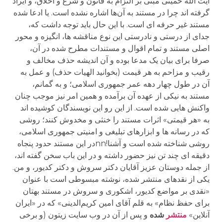
آیت الله خمینی مبنی بر التزام به قانون و شرع و اخلاق، و ایراد
گرفته اند چرا در مستند به آن‌ها اشاره نشده است. یا ادعا شده
مستند غیر حرفه ای است. با این حال باید توجه داشت که،
جدای از درستی و نادرستی این نوع مناقشه ها، انگیزه و محور
اصلی مستند و تمام اقوال و مستندات مطرح شده در آن،
صرفا برای بیان یک مدعا بوده و آن اندیشه حذف مخالف و
رقیب و مزاحم به هر قیمت (بخوانید الهیات حذف) و عمل به
آن در طول چهار دهه عمر جمهوری اسلامی؛ و به گمانم،
مستند به نیکی از عهده آن برآمده و همین امر نیز موجب چنان
واکنش هایی شده است. از این رو این نویسندگان کوشیده اند
به «هر قیمتی» اثرات مستند را خنثی و مخدوش کنند؛ روشی
که در رسانه ها و ابزارهای تبلیغی و امنیتی جمهوری اسلامی،
روشی شناخته شده است و آشنا!nnدر این مستند حدود پنجاه
دقیقه ای چند تن نیز حضور داشته و در این باب سخن گفته اند،
از جمله دوستان عزیز آقایان دکتر سروش و دکتر کدیور، و من.
یکی از نقدهای منتشر شده، نوشته مبسوطی است با عنوان
«نقدی بر مواضع کدیور، اشکوری و سروش در مستند بهتان
برای حفظ نظام» به قلم آقای امین کریم‌الدینی» که در «ایران
آنلاین»
منتشر
شده
و پس از آن در وب سایت زیتون (و برخی