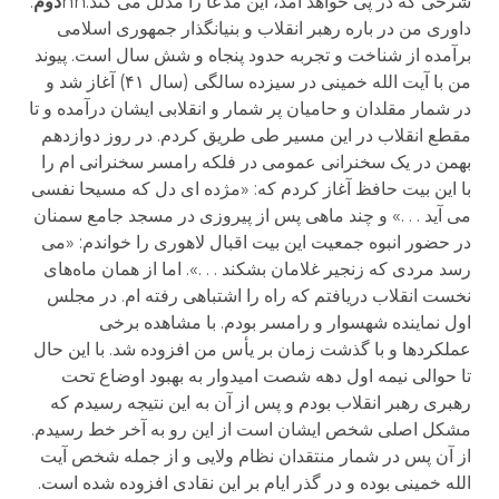
شرحی که در پی خواهد آمد، این مدعا را مدلل می کند.nn
دوم
.
داوری من در باره رهبر انقلاب و بنیانگذار جمهوری اسلامی
برآمده از شناخت و تجربه حدود پنجاه و شش سال است. پیوند
من با آیت الله خمینی در سیزده سالگی (سال ۴۱) آغاز شد و
در شمار مقلدان و حامیان پر شمار و انقلابی ایشان درآمده و تا
مقطع انقلاب در این مسیر طی طریق کردم. در روز دوازدهم
بهمن در یک سخنرانی عمومی در فلکه رامسر سخنرانی ام را
با این بیت حافظ آغاز کردم که: «مژده ای دل که مسیحا نفسی
می آید . . .» و چند ماهی پس از پیروزی در مسجد جامع سمنان
در حضور انبوه جمعیت این بیت اقبال لاهوری را خواندم: «می
رسد مردی که زنجیر غلامان بشکند . . .». اما از همان ماه‌های
نخست انقلاب دریافتم که راه را اشتباهی رفته ام. در مجلس
اول نماینده شهسوار و رامسر بودم. با مشاهده برخی
عملکردها و با گذشت زمان بر یأس من افزوده شد. با این حال
تا حوالی نیمه اول دهه شصت امیدوار به بهبود اوضاع تحت
رهبری رهبر انقلاب بودم و پس از آن به این نتیجه رسیدم که
مشکل اصلی شخص ایشان است از این رو به آخر خط رسیدم.
از آن پس در شمار منتقدان نظام ولایی و از جمله شخص آیت
الله خمینی بوده و در گذر ایام بر این نقادی افزوده شده است.