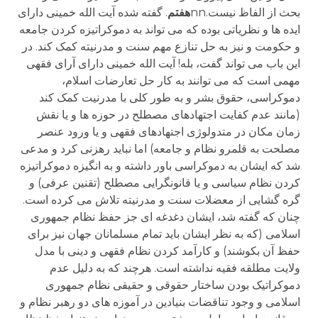
بحث از الفاظ نیست.nn
هفتم
. گفته شده آیت الله خمینی دارای
ایده ها و نظریاتی بوده که می تواند به دموکراتیزه کردن جامعه
و حکومت و نیز به حل تنازع مهم سنت و مدرنیته کمک کند. در
این باب می تواند گفت، بله! آیت الله خمینی دارای آرای فقهی
مهمی است که می توانند به کار حل تعارضات اسلام،
دموکراسی، حقوق بشر و به طور کلی با مدرنیت کمک کند
(مانند عدم کفایت اجتهادهای مصطلح در حوزه ها و یا نقش
زمان مکان در متدولوژی اجتهادهای فقهی و یا ورود عنصر
مصلحت به قلمرو نظام و جامعه) اما نباید رهزنی کرد و مدعی
شد که ایشان به دموکراسی باور داشته و به انگیزه دموکراتیزه
کردن نظام سیاسی و یا قانونگرایی مصطلح (تقنین عرفی) و
گره گشایی از معضلات سنت و مدرنیته تلاش می کرده است.
چنان که گفته شد، ایشان دغدغه ای جز حفظ نظام جمهوری
اسلامی (که به نظر ایشان باید تمام مسلمانان جهان نیز برای
حفظ آن بکوشند) و کارآمد کردن نظام فقهی و دینی با مدل
ولایت مطلقه فقیه نداشته است. هرچند که به دلیل عدم
دموکراتیک بودن ساختار حقوقی و حقیقی نظام جمهوری
اسلامی و وجود تناقضات بنیادین در آموزه های دو رهبر نظام و