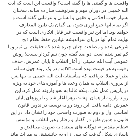
واقعیت ها و گفتنی ها را گفته است؟ واقعیت این است که آیت
الله خمینی در دوران مهم و سرنوشت ساز ده ساله، سخنان
بسیار خوب اخلاقی و فقهی و انسانی و عرفانی گفته است و
اگر تمام آنها جمع آوری شود، بی گمان یک دایره المعارف
خواهد بود. اما این نیز واقعیت غیر قابل انکاری است که در
نهایت تمام آنها در پای سراندیشه بنیادین حفظ نظام ذبح
شرعی شده و مصلحت چنان چیره شده که حقیقت بی ثمر و یا
کم ثمر شده است. دو صد گفته چون نیم کردار نیست! روش
عمومی آیت الله خمینی از آغاز انقلاب تا پایان عمرش، حذف
رقیب به هر قیمت بوده است.nnمن در یک روند چهل ساله،
نظرا و عملا، دریافتم که متأسفانه آیت الله خمینی نه تنها پس
از پیروزی انقلاب به همان وعده ها و آموزه های خود به ویژه
در پاریس عمل نکرد، بلکه غالبا به نحو وارونه عمل کرد. این
روند وارونه از همان بهشت زهرا آغاز شد و تا روزهای پایان
عمرش ادامه یافت. این روند رو به توسعه در تدوین قانون
اساسی اول و دوم به صورت واضحی خود را نشان داد. در این
قانون و همین طور در گفتار و رفتار رهبر انقلاب و مؤسس
«نظام مقدس»، دوگانه های متضاد به صورت متناقض و
ناسازی شکل گرفت که پس از او به جانشینش به میراث ماند