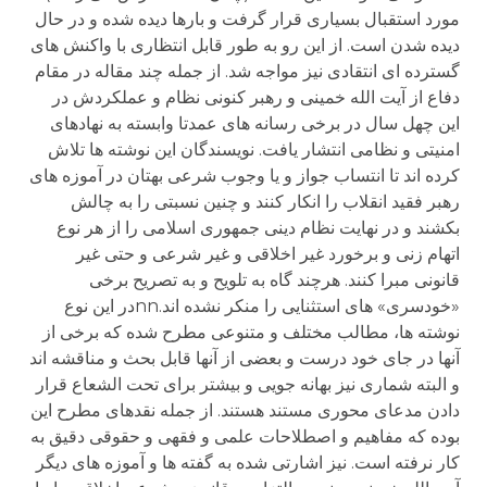
مورد استقبال بسیاری قرار گرفت و بارها دیده شده و در حال
دیده شدن است. از این رو به طور قابل انتظاری با واکنش های
گسترده ای انتقادی نیز مواجه شد. از جمله چند مقاله در مقام
دفاع از آیت الله خمینی و رهبر کنونی نظام و عملکردش در
این چهل سال در برخی رسانه های عمدتا وابسته به نهادهای
امنیتی و نظامی انتشار یافت. نویسندگان این نوشته ها تلاش
کرده اند تا انتساب جواز و یا وجوب شرعی بهتان در آموزه های
رهبر فقید انقلاب را انکار کنند و چنین نسبتی را به چالش
بکشند و در نهایت نظام دینی جمهوری اسلامی را از هر نوع
اتهام زنی و برخورد غیر اخلاقی و غیر شرعی و حتی غیر
قانونی مبرا کنند. هرچند گاه به تلویح و به تصریح برخی
«خودسری» های استثنایی را منکر نشده اند.nnدر این نوع
نوشته ها، مطالب مختلف و متنوعی مطرح شده که برخی از
آنها در جای خود درست و بعضی از آنها قابل بحث و مناقشه اند
و البته شماری نیز بهانه جویی و بیشتر برای تحت الشعاع قرار
دادن مدعای محوری مستند هستند. از جمله نقدهای مطرح این
بوده که مفاهیم و اصطلاحات علمی و فقهی و حقوقی دقیق به
کار نرفته است. نیز اشارتی شده به گفته ها و آموزه های دیگر