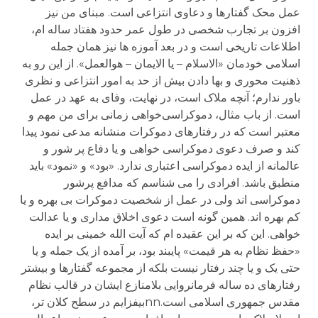
عمل محک گفتارها و دعاوی انتزاعی است. مبنای من نیز
افزون بر تجارب شخصی در طول عمر حدود هفتاد ساله ام،
اطلاعات تاریخی است و در بعد آموزه ها نیز همان جمله
اسلامی خودمان «الاسلام – یا الایمان – هوالعمل». از این رو به
ذهنیت محوری و بها دادن بیش از حد به امور انتزاعی و نظری
باور ندارم؛ آنچه ملاک است، در نهایت، وفای به عهد در عمل
است. از باب مثال، دموکراسی‌خواهی زمانی برای من مهم و
معتبر است که در رفتارهای دموکرات منشانه مدعی نمود پیدا
کند و صرف دعوی دموکراسی خواهی و یا دفاع پر شور و
عالمانه از ایده دموکراسی اعتباری ندارد. «بود» و «نمود» باید
منطبق باشد. افرادی را می شناسم که مدافع پرشور
دموکراسی اند ولی در عمل از شخصیت دموکرات بی بهره و یا
کم بهره اند. همین گونه است دعوی اخلاق مداری و یا عدالت
خواهی. این که بر این عقیده ام که آیت الله خمینی بر ایده
«حفظ نظام به هر قیمت» پایبند بود، بر آمده از یک جمله و یا
حتی یک و یا چند رفتار نیست بلکه از مجموعه گفتارها و بیشتر
رفتارهای ده ساله فرمانروایی بلامنازع ایشان در قالب نظام
مقدس جمهوری اسلامی است.nnبیفزایم در سطح کلان تر،