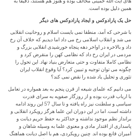
های آیت الله خمینی مخالف بوده و هنوز هم هستند، دقیقا به
همین دلیل بوده است.
حل یک پارادوکس و ایجاد پارادوکس های دیگر
با شرحی که آمد، منطقا نمی بایست اسلام و روحانیت انقلابی
می شد و انقلاب اسلامی رخ می داد اما دیدیم که خلاف آن رخ
داد و بالاخره در اواخر دهه پنجاه خورشیدی انقلابی بزرگ و
مردمی در ایران رخ داد که نظامی کهن را منقرض کرد و
نظامی کاملا متفاوت و حتی متعارض بنیاد نهاد. این تحول را
چگونه می توان توجیه و تبیین کرد؟ آیا وقوع انقلاب ایران
تئوری و تحلیل یاد شده را نقض نمی کند؟
می دانیم که علمای شیعه از قرن پنجم به بعد همواره در تعامل
با ارباب قدرت بوده و از روزگار صفویه به سرای قدرت
سیاسی و سلطنت نیز راه یافته و تا سال 57 این روند ادامه
داشته است. اما در این دوران این علما هرگز رویکرد انقلابی و
برانداز نظم موجود نداشته و حداکثر به حفظ حریم دیانت و
پاسداری از اقتدار مادی و معنوی علما به وسیله شاهان و
امیران قانع بوده اند. چنین رویکردی، هم با اصل دیانت هماهنگ