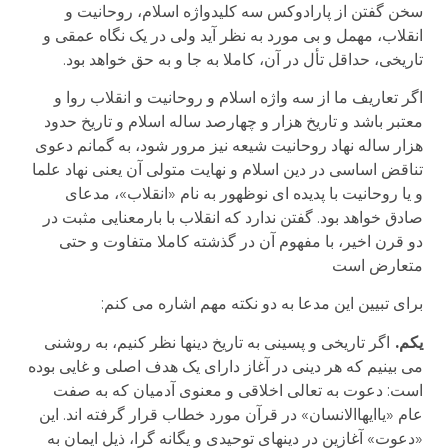
سخن گفتن از پارادوکس سه کلیدواژه اسلام، روحانیت و
انقلاب، مهمل و بی مورد به نظر آید ولی در یک نگاه عمقی و
تاریخی، حداقل تأل در آن، کاملا به جا و به حق خواهد بود.
اگر تعاریف ما از سه واژه اسلام و روحانیت و انقلاب روا و
معتبر باشد و تاریخ هزار و چهارصد ساله اسلام و تاریخ حدود
هزار ساله نهاد روحانیت شیعه نیز مرور شود، به گمانم دعوی
تناقض اساسی در دین اسلام و نهایت متولی آن یعنی نهاد علما
و یا روحانیت با پدیده ای نوظهور به نام «انقلاب»، مدعای
صادق خواهد بود. گفتن ندارد که انقلاب با بارمعنایی مثبت در
دو قرن اخیر، با مفهوم آن در گذشته کاملا متفاوت و حتی
متعارض است
برای تبیین این مدعا به دو نکته مهم اشاره می کنم:
یکم.
اگر تاریخی و پسینی به تاریخ دینها نظر کنیم، به روشنی
می بینیم که هر دینی در آغاز دارای یک هدف اصلی و غایی بوده
است: دعوت به تعالی اخلاقی و معنوی آدمیان که به صفت
عام «یاایهاالانسان» در قرآن مورد خطاب قرار گرفته اند. این
«دعوت» آغازین در دینهای توحیدی و یگانه گرا، ذیل ایمان به