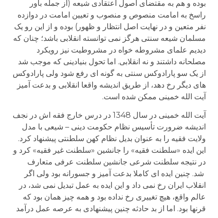
بوده و هم به مقتضای اصول اعتقادی شیعه (از جمله باور
راسخ به امامت منصوص و منصوب و تعیین امامت در دوازده
نفر متعین و در نهایت اصل انتظار و ظهور) بوده و از این رو یک
مسلمان شیعه سنتی هرگز نمی توانسته انقلابی باشد؛ چنان که
دیدیم علمای مشروطه خواه در مشروطیت نیز رویکرد
مصلحانه داشتند و نه انقلابی. اما تحول بنیادینی که موجب شد
از یک سو پارادوکس سنتی به گونه ای رفع شود ولی پارادوکس
های دیگر رخ دهد، از طریق اندیشه واقعا انقلابی و بدعت آمیز
آیت الله خمینی ممکن شده است.
آیت الله خمینی در سال 1348 در درس خارج فقه اش در نجف
اندیشه ضرورت تأسیس نظام حکومت دینی – شیعی با مدل
ولایت فقیه را به عنوان بدیل نظام کهن سلطنتی پیشنهاد کرد.
این ایده «سلطنت فقیه» را جانشین «سلطنت غیر فقیه» کرد و
در نتیجه سلطنت شرعی جانشین سلطنت عرفی متعارف
شد. چنین ایده ای کاملا بدعت آمیز و جسورانه بود ولی اگر
انقلاب ایران رخ نمی داد و این ایده به عمل تبدیل نمی شد، در
عالم واقع، هیچ تغییری رخ نداده بود و همه چیز همان بود که
قرنها بود. اما از بد حادثه چنین پیشنهادی به عرصه عمل درآمد