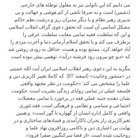
می دانیم که این ناتوانی نیز نه معلول توطئه های خارجی
(دشمن) است و نه صرفا ناشی از کم هوشی و جهالت و بی
تدبیری رهبر نظام و یا دیگر مدیران ریز و درشت نظم حاکم.
مشکل اساسی آن است که تحقق دعوی گزاف انقلاب اسلامی
و این که سلطنت فقیه تمامی معایب سلطنت عرفی را
برطرف می کند و با تحقق اسلام آرمانی دنیا و آخرت مردم را
آباد خواهد کرد، ممتنع بوده و هست. حداقل به زودی روشن شد
که «دیو چو بیرون رود فرشته درآید»، توهمی بیش نبوده است.
بنگرید به این دعوی رهبر انقلاب اسلامی ایران آیت الله خمینی
در «منشور وحانیت» (اسفند 67) که کاملا تغییر کاربری دین و
علما را مشخص می کند: «حکومت در نظر مجتهد واقعی
فلسفه عملی در تمامی زوایای زندگی بشریت است. حکومت
نشان دهنده جنبه عملی فقه در برخورد با تمامی معضلات
اجتماعی و سیاسی و نظامی و فرهنگی است. فقه تئوری
واقعی و کامل اداره انسان از گهواره تا گور است». و همین
تغیرکاربری راز بحران ناکارآمدی و فسادهای ساختاری و در
نهایت بی اعتباری دین و ناکامی روزافزون نهاد علما و
روحانیت شده است. «از قضا سرکنگبین صفرا فزود».