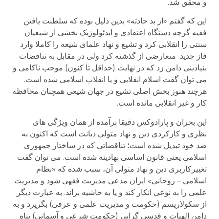
و محقق شد.
این که گفتم «از بد حادثه» بدین دلیل بوده که سلطنت یافتن
فقیه گرچه دستگاه اعتقادی و ایدئولوژیک بخشی از شیعیان
سنتی را انقلابی کرد و تشیع و نهاد علمای شیعه را کاملا وارد
فاز جدید متعارضی از گذشته کرد ولی در مقابل به تناقضات
بنیادینی دامن زد که در نهایت (حداقل تا کنون) موجب ناکامی و
می توان گفت اسلام انقلابی و یا انقلاب اسلامی شده است.
هرچند هنوز بخش اصلی تشیع در جهان شیعی همچنان محافظه
کار و غیر انقلابی مانده است.
این بحران و پارادوکس دقیقا برآمده از همان ویژگی های
نظری و کارکردی دین و نهاد متولی دیانت است که اکنون به
ضد خود تبدیل شده است؛ تناقضاتی که در ساختار جمهوری
اسلامی یعنی قانون اساسی نهادینه شده است. می توان گفت
تغییرکاربری دین و نهاد متولی آن، سبب شده که «نظام
اسلامی – روحانی» ایران مدعی مدیریت فقهی شود و مدیریت
علمی را به نوعی انکار کند و یا به حاشیه براند. به عبارت دیگر
از سکولاریسم (حکومت و مدیریت علمی و عرفی) بگریزد و به
دامن الهیات و قدسی گرایی (حکومت شرعی و آسمانی) پناه