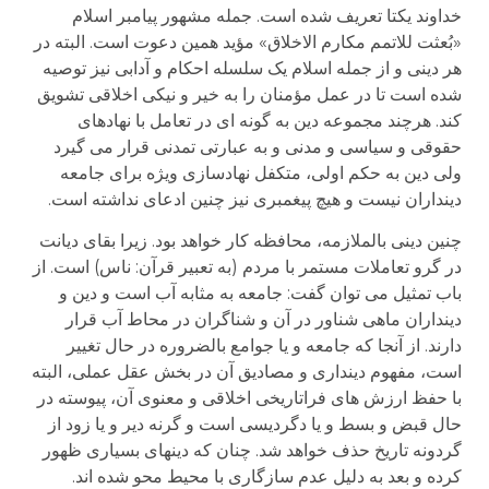
خداوند یکتا تعریف شده است. جمله مشهور پیامبر اسلام
«بُعثت للاتمم مکارم الاخلاق» مؤید همین دعوت است. البته در
هر دینی و از جمله اسلام یک سلسله احکام و آدابی نیز توصیه
شده است تا در عمل مؤمنان را به خیر و نیکی اخلاقی تشویق
کند. هرچند مجموعه دین به گونه ای در تعامل با نهادهای
حقوقی و سیاسی و مدنی و به عبارتی تمدنی قرار می گیرد
ولی دین به حکم اولی، متکفل نهادسازی ویژه برای جامعه
دینداران نیست و هیچ پیغمبری نیز چنین ادعای نداشته است.
چنین دینی بالملازمه، محافظه کار خواهد بود. زیرا بقای دیانت
در گرو تعاملات مستمر با مردم (به تعبیر قرآن: ناس) است. از
باب تمثیل می توان گفت: جامعه به مثابه آب است و دین و
دینداران ماهی شناور در آن و شناگران در محاط آب قرار
دارند. از آنجا که جامعه و یا جوامع بالضروره در حال تغییر
است، مفهوم دینداری و مصادیق آن در بخش عقل عملی، البته
با حفظ ارزش های فراتاریخی اخلاقی و معنوی آن، پیوسته در
حال قبض و بسط و یا دگردیسی است و گرنه دیر و یا زود از
گردونه تاریخ حذف خواهد شد. چنان که دینهای بسیاری ظهور
کرده و بعد به دلیل عدم سازگاری با محیط محو شده اند.