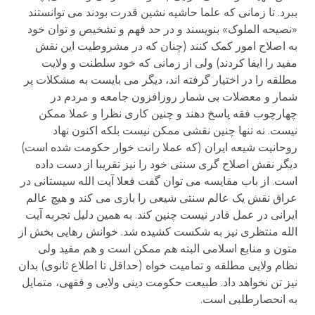
ببرد. تا زمانی که علما حاشیه نشین قدرت بودند می توانستند
«نصیحه الملوک» بنویسند و در حد فهم و تشخیص و توان خود
به اصلاح امور کمک کنند (چنان که در مشروطیت این نقش
مفید را ایفا کردند) ولی از زمانی که خود سلطنت و ولایت
مطلقه را در اختیار گرفته اند، دیگر می بایست به مشکلات پر
شمار و معضلات بی شمار روزافزون جامعه و مردم در
چهارچوب فقه پاسخ دهند و چنین کاری نظرا و عملا ممکن
نیست. نه تنها چنین نقشی ممکن نیست بلکه اکنون نهاد
روحانیت شیعه ایران (که عملا رانت خوار حکومت شده است)
دیگر نقش اصلاح گری سنتی خود را نیز تقریبا از دست داده
است. از باب مقایسه می توان گفت فعلا آیت الله سیستانی در
عراق نقش یک عالم سنتی شیعی را بازی می کند و هیچ عالم
ایرانی در عمل قادر نیست چنین کند. به همین دلیل تجربه آیت
الله منتظری نیز به شکست کشیده شد. خوانش رهایی بخش از
متون و منابع اسلامی البته هم ممکن است و هم مفید ولی
نظام ولایی مطلقه و تمامیت خواه (حداقل تا اطلاع ثانوی) بدان
نیز تن نخواهد داد. طبیعت حکومت دینی ولایی و فقهی، متمایل
به انحصارطلبی است.