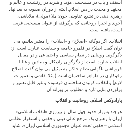
اسقف و پاپ در مسیحیت، مؤبد و هیربد در زرتشیت و عالم و
مجتهد و محدث در دین اسلام. البته از دوران صفویه به بعد نهاد
رهبری دینی در تشیع عناوینی چون: ملا (مولی)، ملاباشی،
آخوند و اخیرا روحانی، که برگرفته از عنوان مسیحیی غربی
است، یافته است.
انقلاب.
اگر دوگانه «اصلاح» و «انقلاب» را معتبر بدانیم، می
توان گفت اصلاح در قلمرو جامعه و سیاست عبارت است از:
دگرگونی روبنایی در نظام سیاسی و اجتماعی و در مقابل
انقلاب عبارت است از دگرگونی رادیکال و بنیادین و غالبا
فروپاشی ناگهانی نظام حاکم. به تمثیل می توان گفت: اصلاح
رفوکاری در ظواهر ساختمان است (مثلا نقاشی و تعمیرات
لازم) و انقلاب کوبیدن ساختمان فرسوده و غیر قابل تعمیر و
برآوردن بنایی تازه و مطلوب بر ویرانه آن.
پارادوکس اسلام، روحانیت و انقلاب
هرچند پس از حدود چهل سال از پیروزی «انقلاب اسلامی»
ایران با رهبری یک مرجع عالی دینی و فقهی و استقرار نظامی
اسلامی – فقهی تحت عنوان «جمهوری اسلامی ایران»، شاید