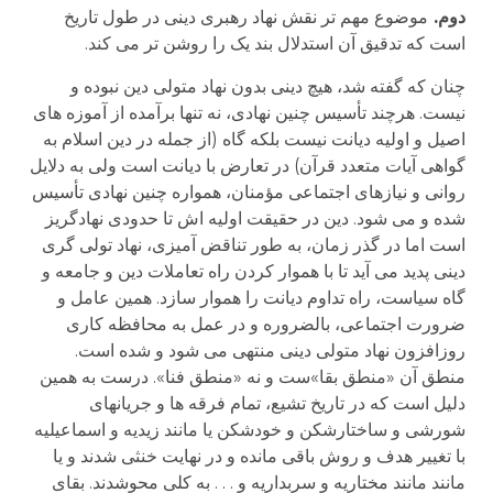
دوم.
موضوع مهم تر نقش نهاد رهبری دینی در طول تاریخ
است که تدقیق آن استدلال بند یک را روشن تر می کند.
چنان که گفته شد، هیچ دینی بدون نهاد متولی دین نبوده و
نیست. هرچند تأسیس چنین نهادی، نه تنها برآمده از آموزه های
اصیل و اولیه دیانت نیست بلکه گاه (از جمله در دین اسلام به
گواهی آیات متعدد قرآن) در تعارض با دیانت است ولی به دلایل
روانی و نیازهای اجتماعی مؤمنان، همواره چنین نهادی تأسیس
شده و می شود. دین در حقیقت اولیه اش تا حدودی نهادگریز
است اما در گذر زمان، به طور تناقض آمیزی، نهاد تولی گری
دینی پدید می آید تا با هموار کردن راه تعاملات دین و جامعه و
گاه سیاست، راه تداوم دیانت را هموار سازد. همین عامل و
ضرورت اجتماعی، بالضروره و در عمل به محافظه کاری
روزافزون نهاد متولی دینی منتهی می شود و شده است.
منطق آن «منطق بقا»ست و نه «منطق فنا». درست به همین
دلیل است که در تاریخ تشیع، تمام فرقه ها و جریانهای
شورشی و ساختارشکن و خودشکن یا مانند زیدیه و اسماعیلیه
با تغییر هدف و روش باقی مانده و در نهایت خنثی شدند و یا
مانند مانند مختاریه و سربداریه و . . . به کلی محوشدند. بقای