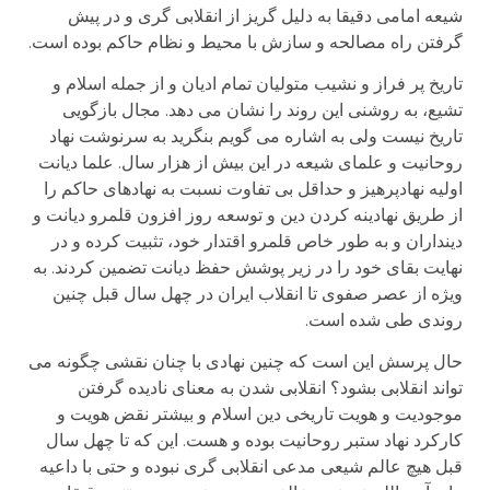
شیعه امامی دقیقا به دلیل گریز از انقلابی گری و در پیش
گرفتن راه مصالحه و سازش با محیط و نظام حاکم بوده است.
تاریخ پر فراز و نشیب متولیان تمام ادیان و از جمله اسلام و
تشیع، به روشنی این روند را نشان می دهد. مجال بازگویی
تاریخ نیست ولی به اشاره می گویم بنگرید به سرنوشت نهاد
روحانیت و علمای شیعه در این بیش از هزار سال. علما دیانت
اولیه نهادپرهیز و حداقل بی تفاوت نسبت به نهادهای حاکم را
از طریق نهادینه کردن دین و توسعه روز افزون قلمرو دیانت و
دینداران و به طور خاص قلمرو اقتدار خود، تثبیت کرده و در
نهایت بقای خود را در زیر پوشش حفظ دیانت تضمین کردند. به
ویژه از عصر صفوی تا انقلاب ایران در چهل سال قبل چنین
روندی طی شده است.
حال پرسش این است که چنین نهادی با چنان نقشی چگونه می
تواند انقلابی بشود؟ انقلابی شدن به معنای نادیده گرفتن
موجودیت و هویت تاریخی دین اسلام و بیشتر نقض هویت و
کارکرد نهاد ستبر روحانیت بوده و هست. این که تا چهل سال
قبل هیچ عالم شیعی مدعی انقلابی گری نبوده و حتی با داعیه