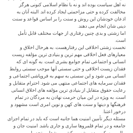
نه اهل سیاست بوده اند و نه با نظام اسلامی کنونی هرگز
مخالفت کرده و حتی مزاحمتی ایجاد کرده اند. البته آنان به
اذعان خودشان این روش و سنت را بر اساس قواعد و سنت
دینی شان انجام می دهند.
اما زشتی و بدی چنین رفتاری از جهات مختلف قابل تأمل
است.
نخست زشتی اخلاقی این رفتارهست. به هرحال اخلاق و
معیارهای فعل اخلاقی مهم ترین و بنیادی ترین مؤلفه زیست
انسانی و اجتماعی تمام جوامع بشری است. به گونه ای که
فقدان زیست اخلاقی و حتی سستی آنها موجب سستی روابط
انسانی می شود و این سستی به سهم به فروپاشی اجتماعی و
فقدان سرمایه های اجتماعی منتهی می شود. احترام متقابل و
رعایت حقوق متقابل از بنیادی ترین مؤلفه های اخلاق انسانی
است. به ویژه در این میان حرمت نهادن به مردگان در تمام
فرهنگها و دینها و سنت های کهن و نوین امری است مشهود و
درخور اعتنا.
مسئله دیگر تأمین امنیت هما جانبه است که باید در تمام اجزای
جامعه و در تمام قلمروها ساری و جاری باشد. امنیت جان و
مال و مسکن و ده و شهر و کشور و شغل و تحصیل و . . .