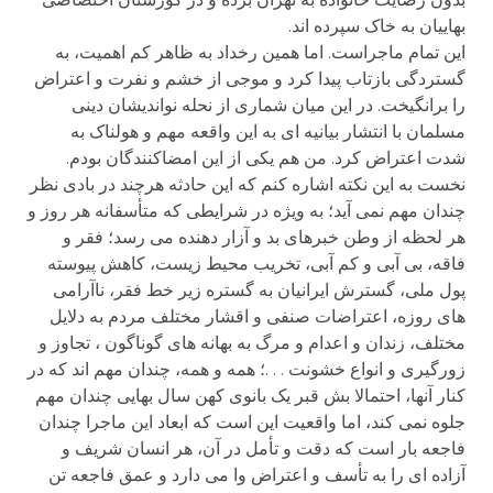
بهاییان به خاک سپرده اند.
این تمام ماجراست. اما همین رخداد به ظاهر کم اهمیت، به
گستردگی بازتاب پیدا کرد و موجی از خشم و نفرت و اعتراض
را برانگیخت. در این میان شماری از نحله نواندیشان دینی
مسلمان با انتشار بیانیه ای به این واقعه مهم و هولناک به
شدت اعتراض کرد. من هم یکی از این امضاکنندگان بودم.
نخست به این نکته اشاره کنم که این حادثه هرچند در بادی نظر
چندان مهم نمی آید؛ به ویژه در شرایطی که متأسفانه هر روز و
هر لحظه از وطن خبرهای بد و آزار دهنده می رسد؛ فقر و
فاقه، بی آبی و کم آبی، تخریب محیط زیست، کاهش پیوسته
پول ملی، گسترش ایرانیان به گستره زیر خط فقر، ناآرامی
های روزه، اعتراضات صنفی و اقشار مختلف مردم به دلایل
مختلف، زندان و اعدام و مرگ به بهانه های گوناگون ، تجاوز و
زورگیری و انواع خشونت . . .؛ همه و همه، چندان مهم اند که در
کنار آنها، احتمالا بش قبر یک بانوی کهن سال بهایی چندان مهم
جلوه نمی کند، اما واقعیت این است که ابعاد این ماجرا چندان
فاجعه بار است که دقت و تأمل در آن، هر انسان شریف و
آزاده ای را به تأسف و اعتراض وا می دارد و عمق فاجعه تن