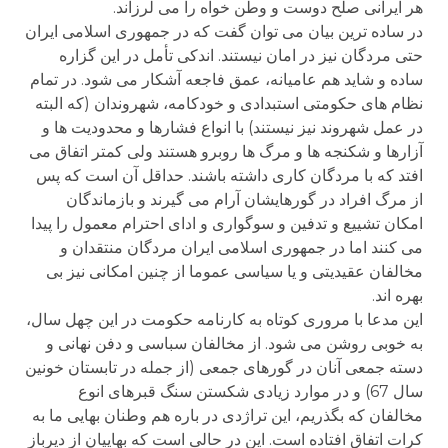
هر ایرانی صلح دوست و وطن خواه را می لرزاند.
در ساده ترین بیان می توان گفت که در جمهوری اسلامی ایران
حتی مردگان نیز در امان نیستند. اندکی تأمل در این گزاره
ساده و شاید هم عامیانه، عمق فاجعه آشکار می شود. در تمام
نظام های حکومتی استبدادی و خودکامه، شهروندان (که البته
در عمل شهروند نیز نیستند) با انواع فشارها و محدودیت ها و
آزارها و شکنجه ها و مرگ ها روبرو هستند ولی کمتر اتفاق می
افتد که با مردگان کاری داشته باشند. حداقل آن است که پس
از مرگ افراد در گورهایشان آرام می گیرند و بازماندگان
امکان تشییع و تدفین و سوگواری و ادای احترام معمول را پیدا
می کنند اما در جمهوری اسلامی ایران مردگان منتقدان و
مخالفان عقیدیتی و یا سیاسی عموما از چنین امکانی نیز بی
بهره اند.
این مدعا با مروری کوتاه به کارنامه حکومت در این چهل سال،
به خوبی روشن می شود. از مخالفان سباسی و دفن نهانی و
دسته جمعی آنان در گورهای جمعی (از جمله در تابستان خونین
سال 67) و در موارد زیادی شکستن سنگ قبرهای انوع
مخالفان که بگذریم، این تراژدی در باره هم وطنان بهایی ما به
کرات اتفاق افتاده است. این در حالی است که بهاییان از دیرباز