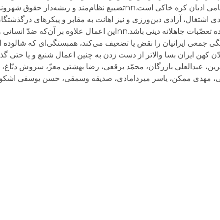
و دینی همه جهانیان در همه حوزه‌های تمدّنی و در تمامی ادیان کره خاکی است.nnتضییع نظام‌مند
دی اشتغال، آزادی دین‌ورزی و نیز اهانت به مقابر و پیکرهای درگذشتگا
نفرت‌انگیز و مایه سرافکندگی است، به ویژه اگر زاده تعصّبات جاهلانه دینی باشد.nnاین اعمال
ی جمعی ایرانیان را نقض یا تضعیف می‌کند، همبستگی‌ای که شالوده ا
دّن کهن ایران بسا والاتر از دست زدن به چنین اعمال شنیع و یا حتی گذر ب
۱۳۹ خورشیدیnnمحمّدجواد اکبرین، عبدالعلی بازرگان، محمّد برقعی، رضا بهشتی معزّ، سروش 
 مهدی ممکن، یاسر میردامادی، صدیقه وسمقی، حسن یوسفی اشکوریn