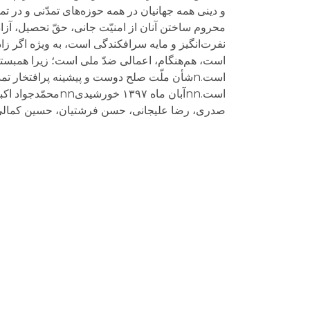
محروم ساختن آنان از امنیّت جانی، حقّ تحصیل، آزا
است، هم‌هنگام، اعمالی ضدّ ملی است؛ زیرا همبستگ
است.nشأن ملّت صلح‌ دوست و پیشینه پرافتخار تم
است.nnآبان ماه ۷
صدری، رضا علیجانی، حسن فرشتیان، حسین کمالی،