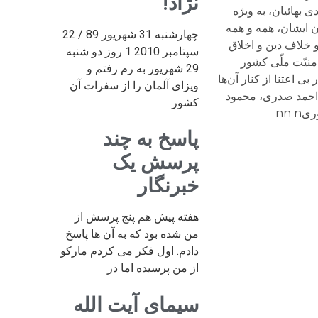
نژاد!
 و ریشه‌دار حقوق شهروندی بهائیان، به ویژه
ن ایشان، همه و همه
چهارشنبه 31 شهریور 89 / 22
 علاوه بر آن‌که ضدّ انسانی و خلاف دین و اخلاق
سپتامبر 2010 1 روز دو شنبه
منیّت ملّی کشور
29 شهریور به رم رفتم و
ی اعتنا از کنار آن‌ها
ویزای آلمان را از سفرات آن
دبّاغ، احمد صدری، محمود
کشور
nn 
پاسخ به چند
پرسش یک
خبرنگار
هفته پیش هم پنج پرسش از
من شده بود که به آن ها پاسخ
دادم. اول فکر می کردم مارکو
از من پرسیده اما در
سیمای آیت الله