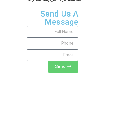
Send Us A
Message
Send