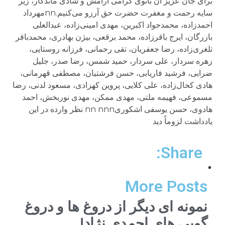
برای جان عزیز آن بانوی گرامی آرامش و شادی ماندگار، زیر
سایه رحمت و مغفرت حضرت حق آرزو می‌کنیم.nnمهرداد
احمدزاده، محمدجواد اکبرین، مهدی امینی‌زاده، عبدالعلی
بازرگان، ایرج باقرزاده، محمد برقعی، بیژن بهادری، محمدباقر
تلغری‌زاده، رضا جعفریان، تقی رحمانی، فرزانه روستایی،
زهره سردار، علی سردار، حمید شمس، رضا صدر، جلیل
ضرابی، فرشید فاریابی، حسن فرشتیان، مصطفی قهرمانی،
هادی کحال‌زاده، علی کلایی، پروین کهزادی، مسعود لدنی، رضا
مسموعی، فهیمه ملتی، مهدی ممکن، مهدی نوربخش، احمد
هادوی، حسن یوسفی اشکوریnn nnn نظر وارده در این
یادداشت لزوماً دید
Share:
More Posts
نمونه ای دیگر از دروغ ها و دروغ
گویی های احمدی نژاد!