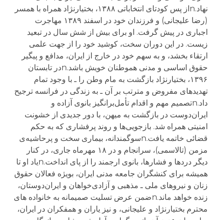
نهاد.nاز پس کودتای انتخاباتی ۱۳۸۸، بختیارنژاد همراه با همسر
(رضا علیجانی) و فرزندان خود در اسفند ۱۳۸۹ مهاجرت
اجباری در پیش گرفت. او برای بیش از شش سال در تبعید
زیست. در این دوران سخت، کوشید خود را از جهت علمی
ارتقاء بخشد، و به سهم خود در خارج از ایران، مدافع و پیگیر
حقوق اساسی و مدنی هموطنان خویش باشد.nدر تابستان
۱۳۹۶، بختیارنژاد بازگشت به مام وطن را ـ با وجود تمام
تهدیدهای مفروض و مترتب بر آن ـ به زندگی در فرانسه ترجیح
داد.nتصمیم مهم و اقدام تأمل‌برانگیز بانوی آزاده و
ایران‌دوست در بازگشت به میهن، با دور جدیدی از خشونت
امنیتی همراه شد. بازجویی‌ها و روند پرفشاری که به حکم
قضائی خاتمه یافت.nسوگمندانه، بیماری سخت و پرحاشیه‌ی
مزمن (تالاسمی)، سرانجام و در ۱۸ مهرماه جاری، در کنار
دیگر دردها و فشارها، بانوی ارجمند را از پای انداخت.nیاد او تا
همیشه برای کنشگران جامعه مدنی ایران، بویژه فعالان حقوق
زنان و نیروهای ملی ـ مذهبی و آزادی‌خواهان و ایران‌دوستان،
زنده خواهد ماند.nضمن عرض تسلیت صمیمانه به خانواده های
محترم بختیارنژاد و علیجانی، و نیز یاران و همفکران در ایران،