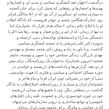
درگذشت.nچهار دهه کنشگری سیاسی و مدنی او، و فشارها و
تهدیدها و احضارها و رنج‌هایی که تحمل کرد، برای جان آغشته
به بیماری سخت او، سنگین‌تر از آن بود که از ۵۶ سالگی فراتر
رود. چنان‌که هنگامی چشم بر جهان فروبست که دادگاه انقلاب
او را با ابلاغ حکم زندانی ۶ ساله هدف قرار داد. بختیارنژاد اما
نه تنها از زندان، که از غم و رنج و فشار و تهدید، رها شد.nاو با
دلبستگی به آراء و اندیشه‌های نواندیشان دینی، ازجمله و
به‌ویژه دکتر علی شریعتی پا به صحنه کنشگری سیاسی
گذاشت، و با باور به راه و روش دکتر محمد مصدق و مهندس
مهدی بازرگان، زندگی سیاسی خود را صبور و پیوسته، تداوم
بخشید.nپروین بختیارنژاد به‌عنوان یک روزنامه‌نگار، برای بیش
از دو دهه، گزارش‌ها و یادداشت‌های ارزشمند و خواندنی در
حوزه مسائل اجتماعی و سیاسی و فکری (با هویت نواندیشی
دینی) از خود در نشریاتی چون ایران فردا و پیام هاجر و
چشم‌انداز ایران و بسیاری از روزنامه‌های اصلاح‌طلب به یادگار
گذاشت. در سطحی دیگر، وی با تحقیق‌های میدانی ارزشمند
خود در حوزه خودسوزی زنان و خشونت علیه زنان (قتل‌های
ناموسی) و موانع ساختاری و درونی سازمان‌های مردم‌نهاد،
آثاری خواندنی و ماندگار برای جامعه مدنی ایران به‌جای