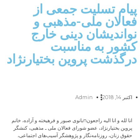
پیام تسلیت جمعی از
فعالان ملی-مذهبی و
نواندیشان دینی خارج
کشور به مناسبت
درگذشت پروین بختیارنژاد
اکتبر 14, 2018
Admin
انا لله و انا الیه راجعونnبانوی صبور و فرهیخته و آزاده، خانم
پروین بختیارنژاد، عضو شورای فعالان ملی ـ مذهبی، کنشگر
حقوق زنان، روزنامه‌نگار و پژوهشگر آسیب‌های اجتماعی،