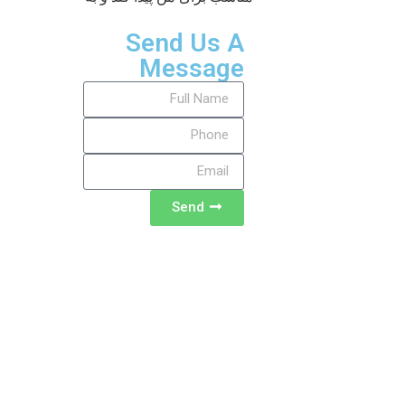
Send Us A
Message
Send