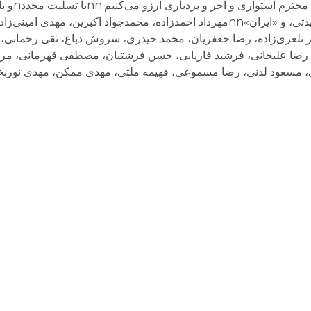
رحمت الهی، و برای
زودتر دکتر سلطانی و تمامی زندانیان سیاسی و عقیدتی، و «ایران»nnمهرداد احمدزاده، محمدجواد اکبری
قر تلغری‌زاده، رضا جعفریان، محمد حیدری، سروش دباغ، تقی رحمانی، 
رضا علیجانی، فرشید فاریابی، حسن فرشتیان، مصطفی قهرمانی، مر
دی، مسعود لدنی، رضا مسموعی، فهیمه ملتی، مهدی ممکن، مهدی نور