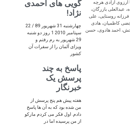
گویی های احمدی
 شما دو آزاده‌ی صبور و خانواده محترم استواری و اجر و بردباری آرزو می‌کنیم.nnبا تسلیت مجددnو با آرزوی آزادی هرچه
ن، مهدی امینی‌زاده، عبدالعلی بازرگان،
نژاد!
فرزانه روستایی، علی
تضی کاظمیان، هادی
چهارشنبه 31 شهریور 89 / 22
بخش، احمد هادوی، حسن
سپتامبر 2010 1 روز دو شنبه
29 شهریور به رم رفتم و
ویزای آلمان را از سفرات آن
کشور
پاسخ به چند
پرسش یک
خبرنگار
هفته پیش هم پنج پرسش از
من شده بود که به آن ها پاسخ
دادم. اول فکر می کردم مارکو
از من پرسیده اما در