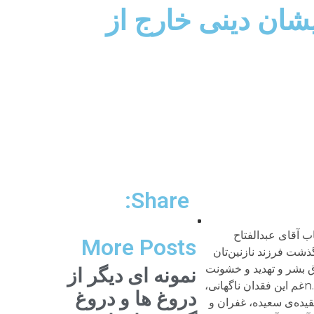
شان دینی خارج از
Share:
عونَnnبرادر عزیز و آزاده، وکیل گرانقدر، جناب آقای عبدالفتاح
More Posts
را به‌‌خاطر درگذشت فرزند نازنین‌تان
ق بشر و تهدید و خشونت
نمونه ای دیگر از
پیوسته‌ علیه وی و خانواده بود، و غم و درد بسیار را به جان عزیزش ریخت. قلبی که سرانجام تاب فشارها نیاورد، و ایستاد…nغم این فقدان ناگهانی،
دروغ ها و دروغ
یران، رنج مضاعفی است که صبر و بردباری مضاعف طلب می‌کند.nبرای آن فقیده‌ی سعیده، غفران و