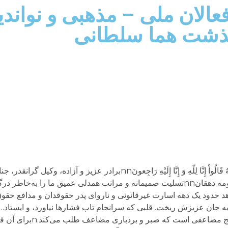
عالان ملی – مذهبی و نواندی
ذشت هما سلطانی
ه‌نام خداnnوَ بَشِّرِ الصَّابِرِینَ الَّذِینَ إِذَا أَصَابَتْهُم مُّصِیبَهٌ قَالُواْ إِنَّا لِلّهِ وَ إِنَّا إِلَیْهِ رَاجِ
سلطانیnخواهر صبور و استوار، سرکار خانم معصومه دهقانnnتسلیت صمیمانه و مراتب همدلی عمیق ما 
اهد حدود یک دهه اسارت غیرقانونی و ناروای پدر حقوقدان و مدافع حقو
و درگذشت شوک‌آور «هما»ی جوان شما و ا