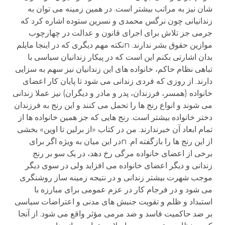
شان نیز به مراتب بیشتر است. در همین زمینه می توان به
زندانیانی چون نرگس محمدی و نسرین ستوده اشاره کرد که
جرمی جز تلاش برای اجرای قانون و عدالت در چهارچوب
موازین حقوق بشر ندارند. nنکته مهم دیگری که در اینجا مایلم
بدان اشارتی بکنم این است که در پیکار زندانیان سیاسی با
تباهی نظام حاکم، خانواده های این زندانیان نیز سهم به سزایی
دارند. از روزی که فردی زندانی می شود تا پایان کار اعضای
خانواده (همسر، فرزندان، پدر و مادر و دیگران) نیز عملا زندانی
می شوند و انواع رنج ها را تحمل می کنند و این رنج به فرزندان
دختر خانواده بیشتر است. رنج هایی که جز همین خانواده ها از
تمام ابعاد آن خبرندارند. من در کتاب «از برلین تا اوین» بخشی
از این رنج ها را بازگفته ام. nدر این میان به ویژه اگر برای
برخی از اعضای خانواده مرگی رخ دهد، در یک سو بر رنج
زندانی و دیگر اعضای خانواده می افزاید ولی در سوی دیگر
موجب شهرت بیشتر زندانی و در نتیجه زمینه ساز روشنگری
می شود و در فرجام کار در عزم عمومی برای مبارزه با
استبداد و ظلم و تقویت جنبش های مدنی و اعتراضات سیاسی
بر ضد حاکمیت فاسد و ضد مرمی مؤثر واقع می شود. از آنجا