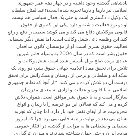
پادشاهی گذشته وجود داشته و در چهار دهه عمر جمهوری
اسلامی نیز بارها و بارها تجربه شده است.nعبدالفتاح سلطانی
یک وکیل دادگستری است و حتی یک فعال سیاسی هم نیست.
او دو نوع فعالیت داشته و دارد. یکی این که وی از حقوق
قانونی موکلانش دفاع می کند و می کوشد ستمی را دفع و رفع
کند. این وظیفه ذاتی شغل وکالت است. اما نقش دیگر سلطانی
فعالیت حقوق بشری است. او از مؤسسان کانون مدافعان
حقوق بشر است که در سال 2004 به وسیله خانم شیرین
عبادی برنده صلح نوبل تأسیس شده است. شغل وکالت و
تلاش برای تحقق مفاد اعلامیه جهانی حقوق بشر، دو روی یک
سکه اند و سلطانی و برخی از دوستان و همکارانش برای تحقق
درست آن دو تلاش کرده و می کنند. nاز آنجا که نظام جمهوری
اسلامی نه با قانون و عدالت و آزادی به معنای مدرن آن
سازگار است و نه با حقوق بشر موافق است، همواره تلاش
کرده و می کند که فعالان این دو عرصه را با زندان و انواع
محرومیت ها از ایفای نقش خود باز دارد. اما چنان که تجربه
نشان می دهد در نهایت راه به جایی نمی برد. چرا که امروز
سلطانی و سلطانی ها به مراتب از گذشته در افکار عمومی
مردم ایران و حتی جهان شناخته شد ترند و میزان اثرگذاری