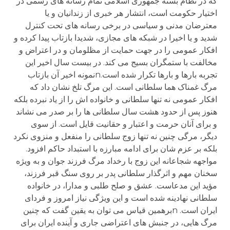
که در نظام بسته جمهوری اسلامی تمام رسانه های رسمی در
اختیار حکومت است، انتشار هر خبری از زندانیان و یا
معترضان مدنی و سیاسی در برخی رسانه های تحت کنترل
شدید و یا اخیرا در شبکه های مجازی، شدیدا بازتاب پیدا کرده و
افکار عمومی را در جهت حمایت از مظلومان و در اعتراض و
مخالفت با ستمگران بسیج می کند. در بیست سال اخیر این
تجربه بارها و بارها تکرار شده است.nنمونه اخیر آن بازتاب
مرگ غمناک هما سلطانی است. این مرگ تلخ نشان داد که
افکار عمومی نه تنها سلطانی و خانواده اش را از یاد نبرده بلکه
هنوز پس از حدود هشت سال سلطانی ها را بر صدر می نشاند
و برای آنان حرمت و اعتبار و حقانیت قایل است. از سوی
دیگر، مرگی چنین نه تنها زوج سلطانی را منفعل و منزوی نکرد
بلکه بر عزم شان برای ادامه مبارزه با استبداد حاکم افزود.
مواجهه شجاعانه این زوج با رخداد مرگ فرزند جوان و به ویژه
سخنان مهم و اثرگذار سلطانی پدر بر روی سنگ قبر فرزند،
مؤید این مدعاست. عشق و صلح طلبی و مدارا، در خانواده
سلطانی نهادینه شده است و این ویژگی نیاز امروز و فردای
ایران است. nبرهمین قیاس می توان به یقین گفت که چنین
مرگ هایی، در جنبش های اعتراضی جاری و آینده ایران برای