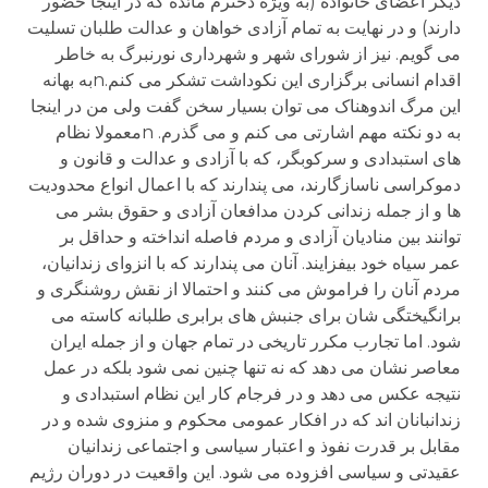
دیگر اعضای خانواده (به ویژه دخترم مائده که در اینجا حضور
دارند) و در نهایت به تمام آزادی خواهان و عدالت طلبان تسلیت
می گویم. نیز از شورای شهر و شهرداری نورنبرگ به خاطر
اقدام انسانی برگزاری این نکوداشت تشکر می کنم.nبه بهانه
این مرگ اندوهناک می توان بسیار سخن گفت ولی من در اینجا
به دو نکته مهم اشارتی می کنم و می گذرم. nمعمولا نظام
های استبدادی و سرکوبگر، که با آزادی و عدالت و قانون و
دموکراسی ناسازگارند، می پندارند که با اعمال انواع محدودیت
ها و از جمله زندانی کردن مدافعان آزادی و حقوق بشر می
توانند بین منادیان آزادی و مردم فاصله انداخته و حداقل بر
عمر سیاه خود بیفزایند. آنان می پندارند که با انزوای زندانیان،
مردم آنان را فراموش می کنند و احتمالا از نقش روشنگری و
برانگیختگی شان برای جنبش های برابری طلبانه کاسته می
شود. اما تجارب مکرر تاریخی در تمام جهان و از جمله ایران
معاصر نشان می دهد که نه تنها چنین نمی شود بلکه در عمل
نتیجه عکس می دهد و در فرجام کار این نظام استبدادی و
زندانبانان اند که در افکار عمومی محکوم و منزوی شده و در
مقابل بر قدرت نفوذ و اعتبار سیاسی و اجتماعی زندانیان
عقیدتی و سیاسی افزوده می شود. این واقعیت در دوران رژیم