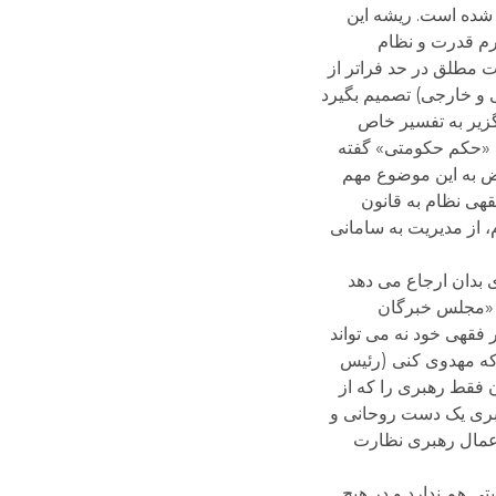
ی شده است. ریشه این
رم قدرت و نظام
ده و طبق اصول 57 قانون اساسی (و نیز در اصل 110) به او اختیارات مطلق در حد فراتر از
ی و خارجی) تصمیم بگیرد
گزیر به تفسیر خاص
ا «حکم حکومتی» گفته
ض به این موضوع مهم
قهی نظام به قانون
، از مدیریت به سامانی
 بدان ارجاع می دهد
ر «مجلس خبرگان
فقهی خود نه می تواند
 که مهدوی کنی (رئیس
 فقط رهبری را که از
هبری یک دست روحانی و
 اعمال رهبری نظارت
ی هم ندارد و در هیچ