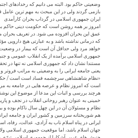
وضعیتی حاکم بود. البته می دانیم که رخدادهای اجتم
بازمی گردند ولی در این مبحث به مهم ترین عامل 
ایران جمهوری اسلامی در گرداب بحران کارآمدی
امروز بر همه روشن است که حکومت دینی حاکم بر 
عمق این بحران افزوده می شود. در تعریف بحران می 
که درمانی نداشته باشد و به عبارتی هیچ دارویی مؤثر
خواهد مرد ولی حداقل آن است که بیمار در وضعیت وخی
جمهوری اسلامی برآمده از یک انقلاب عمومی و جنب
مستندا نشان داد که جمهوری اسلامی نه تنها در تح
یعنی جامعه ایرانی را به وضعیتی به مراتب فروتر و
«نظام شاهنشاهی سرچشمه فساد است است / حکومت 
است که امروز نظام و عرصه هایی در جامعه به مرا
هرچند بررسی و اثبات این مدعا از موضوع این نوشت
خمینی به عنوان رهبر روحانی انقلاب در نجف و پار
نظام و مسئولان آن در این چهل سال ناکام بوده و ب
هم شوربختانه سرزمین و کشور ایران و جامعه ایران
ایرانی در پناه اسلام ناب به آزادی، عدالت، رفاه، اس
جهان اسلام باشد، اما موقعیت جمهوری اسلامی ولا
جنبش های عربی آشکارا از جمهوری اسلامی تبرّی 