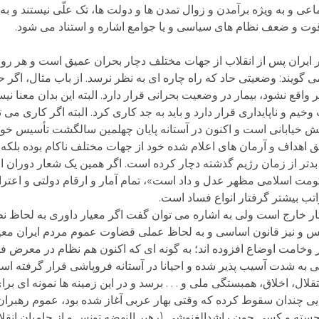
اعی و به ویژه برآمدن و زوال تمدن ها و دولت ها، تک علّی نیستند و به
قوت و ضعف نظام های سیاسی و یا جوامع اشاره و استناد می شود.
ایران پس از انقلاب از جهات مختلف دچار بحران عمیق است و هر رو
گویند: وضعیتی حاد که راه چاره ای به نظر نرسد. از باب مثال، اگر ح
 واقع نشود، بیمار در وضعیت بحرانی قرار دارد. البته این بدان معنا نی
م و ناپایداری قرار دارد و باید به جد کاری کرد. البته اگر کاری می ت
ش خیابانی است و اکنون در آستانه پایان چهلمین سالگشت تأسیس خود
قق اهداف و آرمان های اعلام شده خود از جهات مختلف ناکام بوده بلک
 بدتر از زمان رژیم گذشته دچار کرده است. اگر همین یک شعار دوران ان
اسلامی مظهر عدل و داد است»، تمام آمار و ارقام دولتی و اعترا
تب بیشتر گرفتار انواع فساد است.
ار خارج است ولی به اشاره می توان گفت اگر معیار داوری به لحاظ ن
یس و نیز قانون اساسی و به لحاظ عملی قضاوت عموم مردم ایران معیار
ر وخامت اوضاع افزوده اند؛ به گونه ای که اکنون هم نظام در معرض ف
ی به شدت آسیب پذیر شده و احیانا در آستانه فروپاشی قرار گرفته است
تقلال، اخلاق، همبستگی ملی و . . . برسد و در این زمینه ها نمونه ای ب
یی چندان سقوط کرده که وقتی بهار عربی آغاز شده بود، عموم رهبرا
جسته و کسی چون راشدالغنوشی (رهبر النهضه تونس و از حامیان انقل