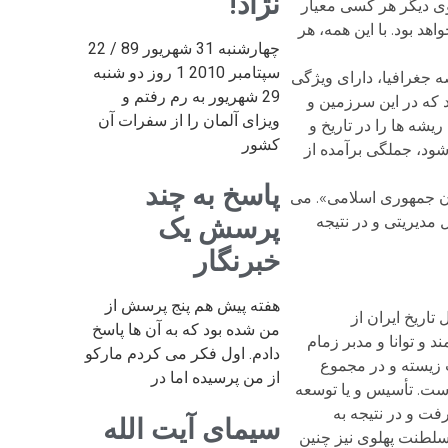
نژاد!
ی دیگر هر کسی معیار
هد بود. با این همه، هر
چهارشنبه 31 شهریور 89 / 22
سپتامبر 2010 1 روز دو شنبه
ه جغرافیا، دارای ویژگی
29 شهریور به رم رفتم و
 که در این سرزمین و
ویزای آلمان را از سفرات آن
یشه ها را در تاریخ و
کشور
ود، جملگی برآمده از
پاسخ به چند
ران جمهوری اسلامی». می
مدیریتی و در نتیجه
پرسش یک
خبرنگار
هفته پیش هم پنج پرسش از
تاریخ ایران از
من شده بود که به آن ها پاسخ
 و توانا و مدبر زمام
دادم. اول فکر می کردم مارکو
ت زیسته و در مجموع
از من پرسیده اما در
ست. تأسیس و یا توسعه
فت و در نتیجه به
سیمای آیت الله
سلطنت پهلوی نیز چنین