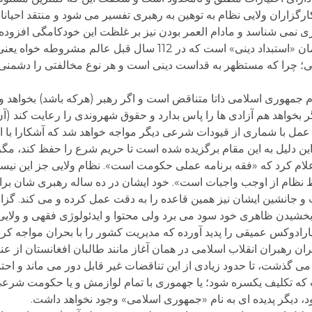
ارگزاران ولایی نظام به توهین به رهبری تفسیر می شود و منتقد احیانا
ی نمی شناسد و مادام العمر بودن نیز بر غلظت این خودکامگی افزوده
جمهوری اسلامی و نظام ولایی آن، مصداق کامل همان «استبداد دینی» است که در 112 سال
ی؛ چرا که مستظهر به قداست دینی است و هر نوع مخالفتی را دشمنی با
هوری اسلامی ذاتا متناقض است و اگر رهبر (هرکه باشد) بخواهد واقع
گر بخواهد هم آزادی ها را پاس بدارد و حقوق شهروندی را رعایت کند (
مل با شماری از قیودات شرعی دیگر مواجه خواهد شد که آشکارا با ای
این دلیل به این مقام برگزیده شده است تا حریم شرع را حفظ کند، مگر
اعلام کرد که «فقه برنامه عملی حکومت است». نظام ولایی جز این نیست 
فظ نظام از اوجب واجبات است». خود ایشان در ده ساله رهبری شان بر
 و جانشین ایشان نیز همین قاعده را به دقت عمل کرده و می کند. 
یدن ظاهری خود سود می برد ولی محتوا و ایدئولوژی فقهی و ولایی 
ارادوکس عمیقی را پدید آورده که مدیریت کشور را با بحران مواجه کرد
ن رهبران انقلاب اسلامی در همان آغاز مانند طالبان افغانستان از عنو
ی گذشت، تا حدود زیادی از این تناقضات غیر قابل دور می ماند و احتما
 که تکلیف یکسره شود؛ یا جهموری با تمام لوازمش و یا حکومت شرعی 
 دیگر پدیده ای به نام «جمهوری اسلامی» وجود نخواهد داشت.