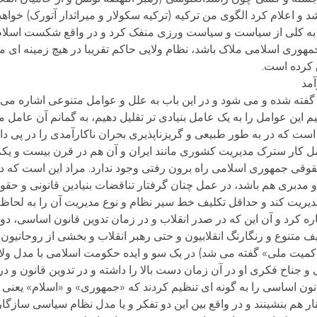
 و اعلام کرد الگوی من ترکیه (ترکیه سکولار و میراثدار آتورک) خواه
ن را به کلی از سیاست و سیاست ورزی منفک کرد و در واقع شکست اسل
وری اسلامی ملاک باشد، نظام ولایی حاکم تقریبا در هیچ زمینه ای مو
 کرده است.
مد
گفته شده و می شود و در این باب به علل و عوامل متنوعی اشاره می 
نیم این عوامل را به یک عامل بنیادی تر تقلیل دهیم، به گمانم آن عامل
است که در به طور طبیعی و گریزناپذیری بحران ناکارآمدی را در پی د
ل کار سترک مدیریت کشوری مانند ایران و آن هم در قرن بیست و یک
قی جمهوری اسلامی راه برون رفتی وجود ندارد. مراد این است که در
 مدبری هم باشد، در عمل چنان گرفتار تناقضات بنیادین قانونی و حق
دیریت کند و حداقل تکلیف خط سیر نظام و نوع مدیریت آن را به لحا
 کرد و آن این که در صدر انقلاب و در زمان تدوین قانون اساسی، دو 
متنوع و رنگارنگ انقلابیون و حتی رهبر انقلاب و بخشی از روحانیون 
اکمیت ملی» گفته می شد) در یک سو و ایده حکومت اسلامی با مدل ولا
 و جناح فکری او در آن زمان دست بالا را داشته و در تدوین قانون و 
انون اساسی را به گونه ای تنظیم کردند که «جمهوری» و «اسلام» یعن
هم بنشینند و در واقع بین این دو تفکر و یا مدل نظام سیاسی سازگاری