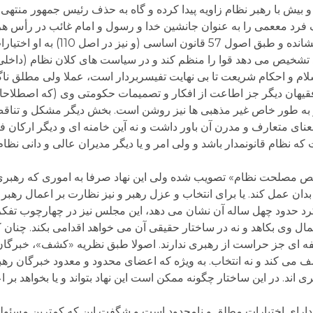
م و بیش با رهبر نظام زاویه پیدا کرده و گاه به حذف رئیس جمهور منته
ک فرد مععمی را به عنوان جانشین خدا و رسول و امام غائب در رأس ه
سیاسی با نام ترکیبی متناقض «جمهوری اسلامی» نشان
خود تشخیص می دهد قوا را منظم کند و در سیاست های کلان نظام (داخل
اسلام و احکام شریعت تا بی نهایت تفیسربردار است، عملا ولی مطلق نا
فقیهان دیگر جز اطاعت از افکار و تصمیمات حکومتی وی (که اصطلاح
 و به طور خاص غیر مذهبی ها نیز روشن است. بخش دیگر مشکل و تناق
معنای متعارف و مدرن آن باور داشت و نه آین خامنه ای و دیگر ارکان ف
ه نظام قانونمدار باشد و ولی امر و یا دیگر مدیران عالی و دانی نظام
خیص مصلحت نظام» تصویب شده ولی این نهاد صرفا به اموری که رهبری
ان عمل کند. یا برای انتخاب و عزل رهبر و نیز نظارت بر اعمال رهب
رد حدود چهل ساله آن نشان می دهد، این مجلس نیز در چهارچوب تفکر 
تمال وی بکاهد و نه در ساختار حقیقی آن می خواهد اقدامی بکند. چنان
فه ای جز حراست از رهبری ندارند. اصولا طبق نظریه «کشف»، خبرگان
 می کند و نه انتخاب. به ویژه که اعضای محدود و معدود خبرگان ر
 اند. در این ساختار چگونه ممکن است این نهاد بتواند و یا بخواهد بر
ارای اختیارات مطلق و نامحدود است و شگفت این که کمترین مسئولیت