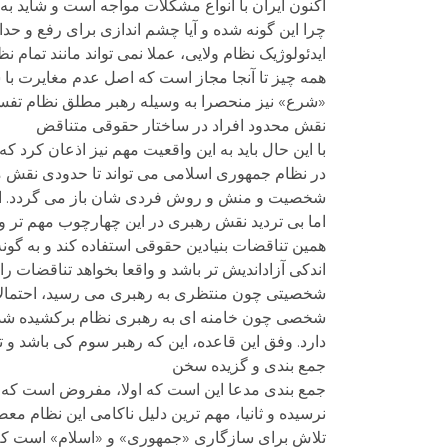
اکنون ایران با انواع مشکلات مواجه است و شاید 
چرا این گونه شده و آیا چشم اندازی برای رفع و حد
ایدئولوژیک نظام ولایی، عملا نمی تواند مانند تمام 
همه چیز تا آنجا مجاز است که اصل عدم مغایرت با
«شرع» نیز منحصرا به وسیله رهبر مطلق نظام تفس
نقش محدود افراد در ساختار حقوقی متناقض
با این حال باید به این واقعیت مهم نیز اذعان کرد
در نظام جمهوری اسلامی می تواند تا حدودی نقش مثبت
شخصیت و منش و روش فردی شان باز می گردد. از 
اما بی تردید نقش رهبری در این چهارچوب مهم تر و 
همین تناقضات بنیادین حقوقی استفاده کند و به گونه
اندکی آزاداندیش تر باشد و واقعا بخواهد تناقضات 
شخصیتی چون منتظری به رهبری می رسید، احتمالا م
شخصی چون خامنه ای به رهبری نظام برکشیده شد و
دارد. وفق این قاعده، این که رهبر سوم کی باشد و 
جمع بندی و گزیده سخن
جمع بندی مدعا این است که اولا، مفروض است که نظ
نرسیده و ثانیا، مهم ترین دلیل ناکامی این نظام 
تلاش برای سازگاری «جمهوری» و «اسلام» است که 