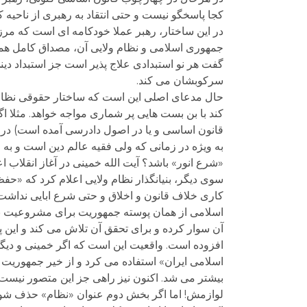
کجا پاسخگو نیست و حتی انتقاد به رهبری از ناحیه ک
در این ساختار، رهبر عملا خودکامه ای است که مرز
گفت هر نو استبدادی علاج پذیر است جز استبداد دین
سرکوبشان می کند.
حال مدعای اصلی این است که ساختار حقوقی نظام جم
کند با بن بست هایی پر شماری مواجه خواهد. مثلا ا
قانون اساسی و یا در اصول دادرسی آمده است) در ع
به ویژه در زمانی که ولی فقیه عالم دین است و به 
«شرع انور» باشد؟ آیت الله خمینی در آغاز انقلاب 
سوی دیگر، بنیانگذار نظام ولایی اعلام کرد که «ح
کاری خلاف قانون و اخلاق و حتی شرع ابایی نداشت
اسلامی از همان پوسته جمهوریت برای مشروعیت بخش
آن سوار کرده و برای تحقق آن تلاش می کند و این پ
افزوده است. واقعیت این است که اگر خمینی و دیگرا
اسلامی ایران» استفاده می کرد و از خیر جمهوریت م
بیشتر می شد. اکنون نیز راهی جز این متصور نیست
لوازمش! اما اگر بخش دوم عنوان «نظام» حذف شود،