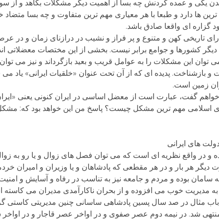
ن یکی و عمده کردنش چه بسا از اهمیت دیگر مشکلات بکاهد و از سو
رین ها دارد و طبعا با هر معیاری مهم ترین متفاوت و چه بسا متضاد خوا
د گزاره ای واقعا صادق باشد.
ای تاریخی کهن و متنوع و پر فراز و نشیب در درازنای زمان و در عرص
دیگر کشورها و جوامع برابر نیست. بخشی از این مختصات معضلاتی اند
می توان این مشکلات را به عوامل قریب و بعید بازگرداند و نیز می توان ر
بازشناخت. پدیده ای که از آن تحت عنوان «خلقیات ایرانی» یاد می ش
ران زمین است.
تاه خواهم گفت، عبارت است از معضل اساسی در ایران کنونی یعنی «ای
ری اسلامی مهم ترین مشکل چیست؟ پاسخ من این خواهد بود که: مشکل 
دولت های ایرانی
 و در واقع نظریه ای است که می توان فصل های زوال و یا رو به زوال 
ت دیگر هر بار و در هر مقطعی که پادشاهان و یا وزیران و امیران خردمند
ه سامان بوده و مردم و جامعه نیز به تناسب در رفاه و آسایش و امنی
مدیریت خوب می افزوده و از بحران ناکارآمدی مدیران می کاسته ا
از باب مثال در صد سال پسین پادشاهی ساسانی چنین مدیریتی کاستی گر
تهی شد. در نیمه دوم عصر صفوی و در اواخر عصر قاجار و در اواخر 