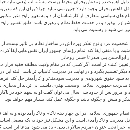
به دلیل اهمیت درازمدتش بحران محیط زیست مسئله آب (یعنی مایه حیا
اقل کاهش بحران وجود دارد؟ چنین نمی نماید. چرا؟ برای این که مدیری
نظام های سیاسی متعارف از کارشناسان آزاد و به تعبیر رایج «غیر مکتبی» 
 شرع را بپذیرد و در خدمت حفظ نظام و رهبری باشد. طبق تفسیر رای
یر می شود و رسمیت می یابد.
 که شخصیت فرد و نوع تفکر ویژه اش در ساختار نظام بی تأثیر نیست. از
 و یا منفی ایفا کند. تمام رؤسای جمهور ایران نقش هایی ایفا کرده ان
ابوالحسن بنی صدر تا حسن روحانی.
تعیین کننده تر است. اگر کسی که در مقام ولایت مطلقه فقیه قرار می 
 دیگر تصمیم بگیرد و در نهایت در مدیریت کامیاب تر باشد. البته این 
را به سود حقوق شهروندی و مدیریت سودمندتر و کارآمدتر حل کند. فرض
دیریت جمهوری اسلامی وضعیت بهتری داشت. بی تردید از بدبیاری نظا
 امروز پس از حدود سی سال می توان گفت او به سهم خود در ناکار
تفکر و منش او چگونه باشد و چگونه عمل کند، بسیار مهم خواهد بود.
ام جمهوری اسلامی در این چهار دهه ناکام و ناکارآمد بوده و به اهد
معضل مدیریت و ناکارآمدی است و این مشکل نیز خود به یک معضل اساس
اخیرا تحت عنوان «مردم سالاری دینی» یاد می شود. مدعا این است 