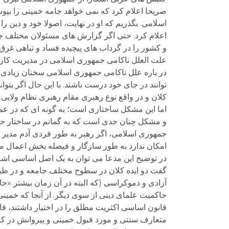
صریحا اعلام کرد که نمی خواهد جامه خمینی را بپوشد
اسلامی. بگذریم که او در نهایت، اصولا خود و دی
اعلام کرد. حتی اگر گزارش های مسئولان مختلف جمه
و کشور را در گرداب های پیچیده فساد و تباهی غرق
علت العلل ناکامی جمهوری اسلامی در مدیریت کارآ
در باره علل ناکامی جمهوری اسلامی سخنان زیادی 
توانند در جای خود درست باشند. با این حال اگر بتوا
کلان و در واقع نوع رهبری مقام رهبری نظام ولایی 
اما این مشکل ساختاری است؛ به گونه ای که در عم
و مشکل چنان جدی است که به گمانم در ساختار حقو
جمهوری اسلامی، اگر رهبر به طور فردی آدم مدیر و
امکان ندارد به طور سازگار و فیصله بخش اعمال م
در توضیح این مدعا می توان به یک اصل اساسی اشاره
گفت دو ایده کلان در سطوح مختلف جامعه و در طیف 
آزادی و دموکراسی (که البته در آن زمان بیشتر «ح
حاکمیت علمای دینی از سوی دیگر. از آنجا که خمینی
قانون اساسی اکثریت مطلق را در اختیار داشتند، ق
متعارف سنتی و مورد قبول خمینی و پیروانش در کنار 