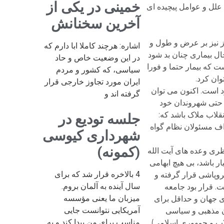
خمینی در یکی از
 علل و عوامل پیچیده ای
آخرین سخنانش
ز نیز بر عرض و طول و
اشاره: هرچند کاملا ابا دارم که
ال بیماری چنان بد شود
در این وضعیت خاص و حاد
ست که بیمار حتما و فورا
سیاسی، که کشور و مردم
وان کرد.
ایران مورد تجاوز خارجی قرار
 است. اکنون می توان
گرفته اند و
ه حتی شهروندان خود
قلاب ملاک باشد که:
جلسه تودیع در
ف مسئولان نظام گواه
شهرداری کیوسی
(کمونه)
ظری وعده های آیت الله
 باشد، بی هیچ ابهامی
4 بالاخره قرار شد که برای
روپاشی قرار گرفته و
سال آینده به آلمان بروم.
. قرار بود جامعه
میزبان ما یعنی مؤسسه
رای جهان و حداقل برای
آمریکایی نتوانست جایی
ن مذهبی و سیاسی
مناسب برای من پیدا کند و به
اب و جمهوری اسلامی)