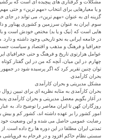
مشکلات و گرفتاری های پیچیده ای است که برکشید
و یا معیارهایی برای انتخاب «مهم ترین» و حتی مهم ت
گزینه ای به عنوان «مهم ترین»، می تواند در جای خو
سوم. ایران به عنوان سرزمین و کشوری پهناور و دار
هایی است که (نیک و یا بد) مختص خودش است و با 
در جامعه ایرانی به نحو تاریخی وجود داشته و دارد. 
جغرافیا و فرهنگ و مذهب و اقتصاد و سیاست جست و 
عوامل هزارتوی تاریخ و فرهنگ و حتی جغرافیای ای
چهارم. در این میان، آنچه که من در این گفتار کو
توان چنین تقریر کرد که اگر پرسیده شود در جمهو
بحران کارآمدی.
مشکل مدیریتی و بحران کارآمدی
بحران کارآمدی به مثابه نظریه ای برای تبیین زوال 
در آغاز بگویم معضل مدیریتی و بحران کارآمدی پدیده
روزگاران کهن تا ایران معاصر را توضیح داد. به عبار
امور کشور را بر عهده داشته اند، کشور کم و بیش ب
رضایت عمومی حاصل می شده و این وضعیت خود به 
تمدنی ایران مطلقا در این دوره ها رخ داده است. 
سستی نظام حاکم افزود و در فرجام به فروپاشی من