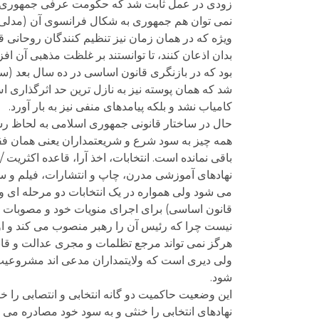
زودی در عمل ثابت شد که حکومت عرفی جمهوری و د
نمی توان هم جمهوری به شکال فرانسوی آن (مدلی ک
ویژه که در همان زمان نیز تنظیم کنندگان روحانی قا
بدان اذعان کنند، تا توانستند بر غلظت مذهبی آن اف
شد که همان پوسته نیز به نازل ترین حد اثرگذاری ا
کامیاب نشد و بلکه پیامدهای منفی نیز به بار آورد.
حال در ساختار قانونی جمهوری اسلامی به لحاظ رسم
همه چیز به سود شرع و شریعتمداران یعنی همان فق
باقی نمانده است. انتخابات، اخذ آرا، قاعده اکثری
نهادهای آموزشی مدرن، چاپ و انتشارات، فیلم و س
می شود ولی همواره در یک انتخابات دو مرحله ای و 
قانون اساسی) برای اجرای منویات خود و مصوبات ک
نیست چرا که رئیس آن را رهبر منصوب می کند و او 
هرگز نمی تواند مرجع تظلمات و مجری عدالت و ق
ولی دیری است که ولایتمداران مدعی اند مشروعیت قا
شود.
این وضعیت حاکمیت دو گانه انتخابی و انتصابی را 
نهادهای انتخابی را خنثی و به سود خود مصادره می