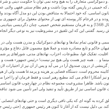
موکراسی متعارف را به هیچ وجه نمی توان با حکومت دینی و شرعی 
ه خمینی در پاریس گفته بود) داشت و هم نظام سنتی فقهی ولایی عصر
نون اساسی، که خود احتمالا به متناقض بودن این دو مدل آگاه بودند و
زودند و در فرجام کار پوسته ای تهی از محتوای معقول برای جمهوری بر 
بود که در بازنگری قانون اساسی در ده سال بعد (سال 1368) و به فرمان مستقیم شخص خمینی، چنان دگر
ش رسید. گفتنی این که این تلفیق در مشروطیت نیز به نوعی دیگر انجام
ی و قانونی تمام نمادها و نهادهای دموکراتیک و مدرن هست ولی در م
یهان حاکم و تابع مصادره شده و عملا هیچ مضمون قابل دفاع و مؤثر
ت / اقلیت، تفکیک قوا، مطبوعات، احزاب، نهادهای مدنی، شوراهای پر شم
ینما و . . . همه چیز هست ولی هیچ نیز نیست! «رئیس جمهور» هست و 
گزینشی از درون صندوق آرا در می آید و پس از آن نیز از اختیارات لاز
ابینه محروم است. دستگاه قضایی پر هزینه و پرمدعا هست ولی از هیچ
نیز آشکارا اعلام می کند مطیع رهبر است و فقط فرمان او را اجرا م
انون باشد. ظاهرا مشروعیت مجموعه نظام در چهارچوب قانون اساسی
نون اساسی نیز از طریق تأیید و تنفیذ ولی امر تأمین می شود. تناقض
خلق کرده به گونه ای که یکی نافی دیگری است و حتی نهادهای انتصابی
 کند. بی دلیل نیست که از آغاز تا کنون هر رئیس جمهوری (حتی رئیس