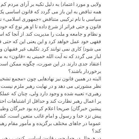
ولایی و مورد اعتماد) به دلیل تکیه بر آرای مردم ک
همه تناقض به این باز می گردد که قانون اساسی ی
قانون و حتی فراتر از شرع داده تا او هر نوع که 
و نظام و جامعه و ملت را مدیریت کند. از آنجا که 
فقهی خود عمل خواهد کرد و این یعنی این که حتی 
می شود) کاری نمی توانند کرد. تکلیف غیر فقیهان
لباز می گردد که نه آیت الله خمینی به «قانون» به 
اعتقاد جدی دارند. در این صورت، چگونه ممکن است ک
برخوردار باشند؟
البته در همین قانون نیز نهادهایی چون «مجمع تش
نظر مشورتی می دهد و در نهایت رهبر ملزم نیست بد
رهبری» تعبیه شده و وجود دارد ولی، چنان که عملک
بر اعمال رهبر نظارت کند و حداقل از اشتباهات اح
پیشین خبرگان) صریحا اعلام کرده بود خبرگان وظی
پیش نزد خدا و رسول و امام غائب متعین است، کشف
عموما در جاهای مختلف برگزیده و مأمور مقام رهبری
کند؟
در هرحال در چهارچوب قانون اساسی کنونی، رهبر د