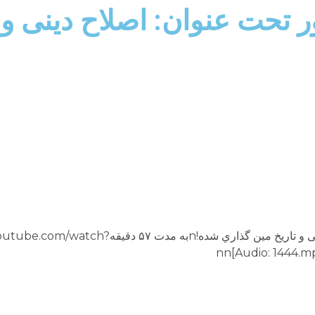
ور تحت عنوان: اصلاح دينى و
برنامه تلويزيونى “پرتو نور” شماره ۱۴۴۴nاصلاح دينى و تاريخ مين گذ