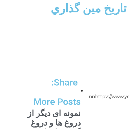
 تاريخ مين گذاري
Share:
اري شده!nبه مدت ۵۷ دقيقهnnhttpv://www.youtube.com/watch?
More Posts
نمونه ای دیگر از
دروغ ها و دروغ