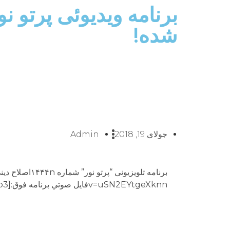
برنامه ویدیوئى پرتو ن
شده!
جولای 19, 2018
Admin
v=uSN2EYtgeXknnفايل صوتي برنامه فوق:nn[Audio: 1444.mp3]