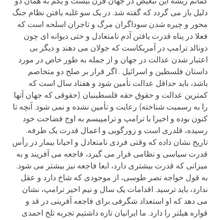
گمانم ریشه این تبعیض در جهان قرن بیست و یکم به همان دو
دلیل باز می گردد که گفته شد. در یک سو غلبه یافتن نظام جنگ
محور و چیره شدن سوداگران مرگ و تاجران اسلحه است که
فعلا در پناه قدرت یافتن آدم نامتعادل و حتی دیوانه ای چون
دونالد ترامپ در آمریکاست که جولان می دهند و دیگر بی
اعتبار شدن عدالت در جهان و از جمله به طور خاص در مورد
داستان فلسطین و اسرائیل . اگر قرار بر صلح دو متخاصم
باشد، باید حداقل عدالت تأمین شود و هفتاد سال است که
کمترین عدالت و حقوق حقه فلسطینیان (حقوقی که جهان آنها
را به رسمیت شناخته) رعایت و تأمین نشده و نمی شود. آنچه تا
کنون بوده و اخیرا با ترامپ و ترامپیسم به اوج فضاحت خود
رسیده، قلدری است و زورگویی و اعمال قدرت یک طرفه.
تاریخ نشان داده که وقتی فردی نامتعادل و احیانا بیمار در رأس
قدرت سیاسی و نظامی قرار می گیرد، فاجعه می آفریند و به
میزانی که قدرت بیشتری دارد، ابعا فاجعه نیز بیشتر می شود.
به قول خواجه نصر طوسی، از موجودی که شاخ دارد و عقل
ندارد، باید ترسید. اقدامات یک سال و نیم اخیر ترامپ، نشان
می دهد که او استعداد شگرفی برای فاجعه آفرینی در قد و
قواره هیلتر را دارد. ما ایرانیان تازه داشتیم تجربه تلخ احمدی