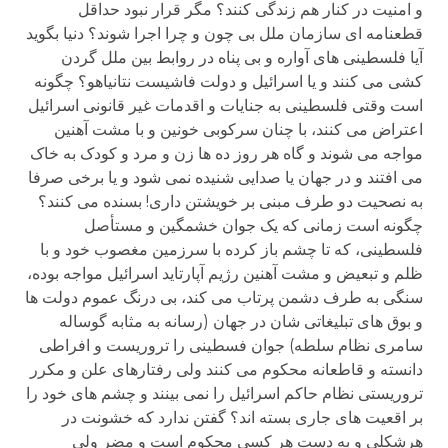
و امنیت در کنار هم زندگی کنند؟ مگر قرار نبود حداقل
قطعنامه ای سازمان ملل بی چون و چرا اجرا شوند؟ دنیا بگوید
آیا فلسطینی های آواره و بی پناه در روابط بین ملل گردن
کشی می کنند و یا اسرائیل و دولت فاشیست نتانیاهو؟ چگونه
است وقتی فلسطینی به جنایات و اقدمات غیر قانونی اسرائیل
اعتراض می کنند، با چنان سرکوبی خونین و با مشت آهنین
مواجه می شوند و گاه هر روز ده ها زن و مرد و کودک به خاک
می افتند و در جهان یا صدایی شنیده نمی شود و یا برخی صرفا
به نصحیت دو طرف مبنی بر خویشتن داری! بسنده می کنند؟
چگونه است زمانی که یک جوان خشمگین و مستأصل
فلسطینی، که تا چشم باز کرده با سرزمین مغصوب خود و با
ظلم و تبعیض و مشت آهنین رژیم آپارتاید اسرائیل مواجه بوده،
سنگی به طرف دشمن پرتاب می کند، بی درنگ عموم دولت ها
و بوق های تبلیغاتی شان در جهان (رسانه به مثابه گوساله
سامری نظام سلطه) جوان فسطینی را تروریست و افراطی
دانسته و قاطعانه محکوم می کنند ولی رفتارهای علن و مکرر
تروریستی نظام حاکم اسرائیل را نمی بینند و چشم های خود را
بر اقعیت های جاری بسته اند؟ گفتن ندارد که خشونت در
هرشکلی و به دست هر کسی محکوم است و مضر ولی