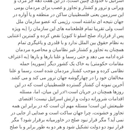
اسرائیل تا حدودی چنین است)، در این هفت دهه جز مرگ و
ویرانی و ترور و کشتار و تجاوز و غصب برای مردمان بومی
این سرزمین یعنی فلسطینیان ساکن در منطقه و یا آواره در
جهان نتیجه ای نداشته است. رژیمی که عضو سازمان ملل
است ولی تقریبا تمام قلطعنامه های این سازمان را (به ویژه
پس از قرارداد صلح اسلو تا کنون) نقض کرده و کمترین اعتنایی
به نظام حقوق بین الملل ندارد و با قلدری و یاغیگری تمام
همچنان به تجاوز و کشتار غیر نظامیان و محاصره مردمان
غزه ادامه می دهد و حتی رسما و علنا بارها و بارها (به اعتراف
مقامات حکومتی) به خاک یک کشور دیگر (سوریه) حمله
نظامی کرده و موجب کشتار مردمان شده است. رسما و علنا
مخالفان خود را در چهارگوشه جهان ترور می کند و می کشد.
آخرین نمونه آن کشتار گسترده فلسطینیان است که در این
روزها همچنان در جریان است.nدر این میان، اما، مسئله
اقدامات شرورانه دولت و ارتش اسرائیل نیست؛ اقتضای
طبیعتش این است! مسئله مهم آن است که در برابر این همه
تجاوز و خشونت، چرا جهان ساکت است و صدایی از جایی در
نمی آید؟ مگر قرار نبود صلح در خاورمیانه برقرار شود؟ مگر
قرار نبود دو دولت تشکیل شود و هر دو به طور برابر و با صلح