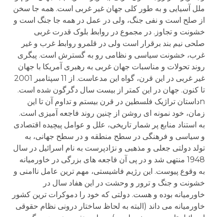
ملل آسیایی و به طور کلی جهان غیر غربی است. همه جا سخن
از صلح است و نفی جنگ، ولی در عمل در همه جا جنگ است و
خشونت و تجاوز. در مجموع در روابط بلوک قدرت غربی
صلحی نیم بند برقرار است ولی در قلمرو روابط غرب و غیر
غرب، خشونت سیاسی و نظامی رو به گسترش است. پیگری
روند تحولات و مناسبات جهان غربی به رهبری آمریکا با جهان
غیر غربی در این قرن، گواه این مدعاست. از 11 سپتامبر 2001
تا کنون. جهان در این کمتر از بیست سال دگرگون شده است.
nداستان تراژیک فلسطین در قرن بیستم و تداوم آن تا این
زمان، خود نمونه ای روشن از چنین روند فاجعه آمیزی است.
به استناد منابع پر شمار تاریخی، علل و عوامل پیچیده اقتصادی
و سیاسی و فرهنگی در سطح منطقه و در سطح جهانی، به
تولد دولتی جعلی و مذهبی و نژادپرست به نام اسرائیل در سال
1948 منتهی شد و در پی آن فاجعه های بزرگی در خاورمیانه
به وقوع پیوست. این رژیم فاشیستی، مهم ترین عامل ناامنی و
خشونت و جنگ و ترور و وحشت در این هفاد سال در
خاورمیانه بوده و هست. دولتی که خود را دموکرات ترین کشور
خاورمیانه می داند (البته به لحاظ ساختار درونی نظام حقوقی