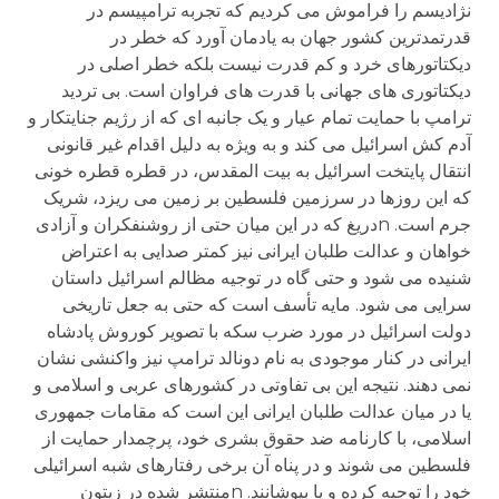
نژادیسم را فراموش می کردیم که تجربه ترامپیسم در
قدرتمدترین کشور جهان به یادمان آورد که خطر در
دیکتاتورهای خرد و کم قدرت نیست بلکه خطر اصلی در
دیکتاتوری های جهانی با قدرت های فراوان است. بی تردید
ترامپ با حمایت تمام عیار و یک جانبه ای که از رژیم جنایتکار و
آدم کش اسرائیل می کند و به ویژه به دلیل اقدام غیر قانونی
انتقال پایتخت اسرائیل به بیت المقدس، در قطره قطره خونی
که این روزها در سرزمین فلسطین بر زمین می ریزد، شریک
جرم است. nدریغ که در این میان حتی از روشنفکران و آزادی
خواهان و عدالت طلبان ایرانی نیز کمتر صدایی به اعتراض
شنیده می شود و حتی گاه در توجیه مظالم اسرائیل داستان
سرایی می شود. مایه تأسف است که حتی به جعل تاریخی
دولت اسرائیل در مورد ضرب سکه با تصویر کوروش پادشاه
ایرانی در کنار موجودی به نام دونالد ترامپ نیز واکنشی نشان
نمی دهند. نتیجه این بی تفاوتی در کشورهای عربی و اسلامی و
یا در میان عدالت طلبان ایرانی این است که مقامات جمهوری
اسلامی، با کارنامه ضد حقوق بشری خود، پرچمدار حمایت از
فلسطین می شوند و در پناه آن برخی رفتارهای شبه اسرائیلی
خود را توجیه کرده و یا بپوشانند. nمنتشر شده در زیتون