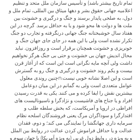
تمام تاریخ بیشتر باشد) و تأسیس سازمان ملل متحد و تنظیم
اعلامیه جهانی حقوق بشر و دهها میثاق بین المللی، تمام ملل و
دول، به صلحی پایدار برسند و جنگ و درگیری و خشونت بین
ملت ها و دولت ها محو شود و یا به حداقل برسد. گرچه در این
هفتاد سال خوشبختانه جنگ جهانی درنگرفته و تجارب دو جنگ
تکرار نشده است ولی با این همه در جای جای جهان جنگ و
خونریزی و خشونت همچنان برقرار است و روزافزون. نباید
محال اندیش جهان بی خشونت و حتی بی جنگ هرگز نخواهیم
داشت ولی آنچه مایه نگرانی است این است که از آغاز قرن
بیست و یکم روند خشونت و درگیری و جنگ رو به گسترش
است و این اصلا نشانه خوبی نیست.nچنین روندی معلول
عوامل متعددی است ولی به گمانم در این میان دوعامل
بیشترین نقش را ایفا کرده و می کنند. یکی به قدرت رسیدن
افراد و یا جناح های فاشیست و نژادگرا و ناسیونالیست های
افراطی در اروپا و آمریکاست، که بخش سلطه طلب و
اقتدارگرا و سوداگران مرگ یعنی فروشندگان اسلحه نظام
سرمایه داری جهانگشا را نمایندگی می کند؛ و دوم، فقدان
عدالت و یا حداقل فراموش کردن عدالت در روابط بین الملل
و به ویژه در روابط دول غربی (به ویژه آمریکا) با جهان سوم و