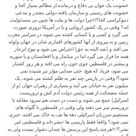
خشونت یک جوان بی دفاع و درمانده از مظالم بسیار کجا و
خشونت های رسمی و سازمان یافته دولتی مقتدر و مدعی
دموکراسی کجا؟nچرا دولت ها و ملت ها چنین بی مسدئولیت
اند؟ وقتی در یک کشور اروپایی و یا در آمریکا تروری صورت
می گیرد و کسی و یا کسانی کشته می شوند در سراسر مغرب
زمین و به پیروی از آنها کشورهای اقماری شان در جهان ولوله
می افتد و (صد البته به حق) اعتراض می شود و موج انزجار
همه جا فرار می گیرد اما در میانمار و یا افغانستان و یا سوریه
و بیشتر در فلسطین جوی خون راه می افتد و هر روز کشتار
می شود، فریاد که هیچ، حتی صدایی مؤثر نیز شنیده نمی
شود؟! وقتی در پاریس چند نفر به ظلم کشته می شوند، یک
میلیون نفر به خیابان می آیند و بسیاری از رهبران جهان (و از
جمله مضحکت از همه رئیس دولت آدم کش و تروریست
اسرائیل) جمع می شوند و دست در دست هم سرود مقابله با
تروریسم سر می دهند ولی وقتی در فلسطین با گلوله های
مستقیم سرزبان اسرائیلی دهه ها نف به خاک می افتند، خبری
نمی شود؟ واقعا فقط پاریسی ها «بشر»اند و فلسطینی غیر
بشر؟! nهرچند پاسخ این پرسش ها چندان دشوار نیست ولی به