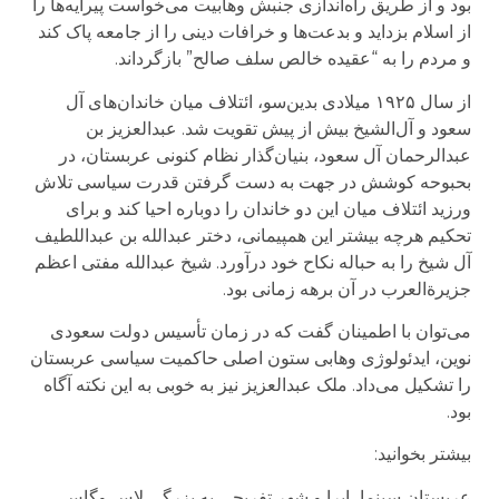
بود و از طریق راه‌اندازی جنبش وهابیت می‌خواست پیرایه‌ها را
از اسلام بزداید و بدعت‌ها و خرافات دینی را از جامعه پاک کند
و مردم را به “عقیده خالص سلف صالح” باز‌‌گرداند.
از سال ۱۹۲۵ میلادی بدین‌سو، ائتلاف میان خاندان‌های آل
سعود و آل‌الشیخ بیش از پیش تقویت شد. عبد‌العزیز بن
عبدالرحمان آل سعود، بنیان‌گذار نظام کنونی عربستان، در
بحبوحه کوشش در جهت به دست گرفتن قدرت سیاسی تلاش
ورزید ائتلاف میان این دو خاندان را دو‌باره احیا کند و برای
تحکیم هر‌چه بیشتر این همپیمانی، دختر عبدالله بن عبداللطیف
آل شیخ را به حباله نکاح خود در‌آورد. شیخ عبدالله مفتی اعظم
جزیرة‌العرب در آن برهه زمانی بود.
می‌توان با اطمینان گفت که در زمان تأسیس دولت سعودی
نوین، ایدئولوژی وهابی ستون اصلی حاکمیت سیاسی عربستان
را تشکیل می‌داد. ملک عبد‌العزیز نیز به خوبی به این نکته آگاه
بود.
بیشتر بخوانید:
عربستان سینما، اپرا و شهر تفریحی به بزرگی لاس وگاس