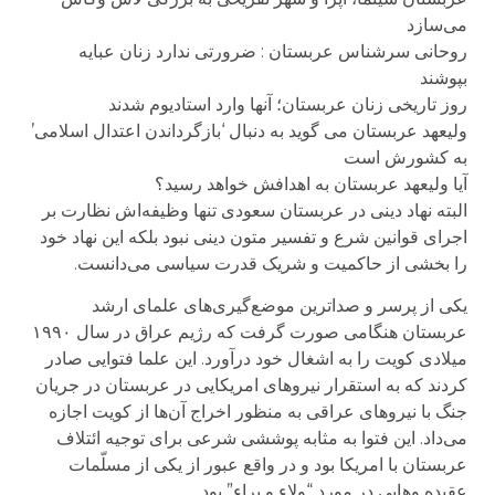
می‌سازد
روحانی سرشناس عربستان : ضرورتی ندارد زنان عبایه
بپوشند
روز تاریخی زنان عربستان؛ آنها وارد استادیوم شدند
ولیعهد عربستان می گوید به دنبال ‘بازگرداندن اعتدال اسلامی’
به کشورش است
آیا ولیعهد عربستان به اهدافش خواهد رسید؟
البته نهاد دینی در عربستان سعودی تنها وظیفه‌اش نظارت بر
اجرای قوانین شرع و تفسیر متون دینی نبود بلکه این نهاد خود
را بخشی از حاکمیت و شریک قدرت سیاسی می‌دانست.
یکی از پر‌سر ‌‌و ‌صدا‌ترین موضع‌گیری‌های علمای ارشد
عربستان هنگامی صورت گرفت که رژیم عراق در سال ۱۹۹۰
میلادی کویت را به اشغال خود در‌آورد. این علما فتوایی صادر
کردند که به استقرار نیروهای امریکایی در عربستان در جریان
جنگ با نیروهای عراقی به منظور اخراج آن‌ها از کویت اجازه
می‌داد. این فتوا به مثابه پوششی شرعی برای توجیه ائتلاف
عربستان با امریکا بود و در واقع عبور از یکی از مسلّمات
عقیده وهابی در مورد “ولاء و براء” بود.