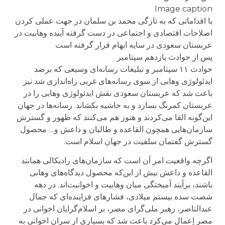
Image caption
با اقداماتی که به تازگی محمد بن سلمان در جهت عملی کردن
اصلاحات اقتصادی و اجتماعی در دست گرفته آینده وهابیت در
عربستان سعودی در سایه ابهام قرار گرفته است
پس از حوادث یازدهم سپتامبر
حوادث ۱۱ سپتامبر و تبلیغات رسانه‌ای وسیعی که بر‌ضد
ایدئولوژی وهابی از سوی رسانه‌های غربی راه‌اندازی شد نیز
باعث شد که عربستان سعودی نقش ایدئولوژی وهابی را در
عربستان کمرنگ بسازد و به حاشیه بکشاند. رسانه‌ها در جهان
این‌گونه القا می‌کردند و هنوز هم می‌کنند که ظهور و گسترش
سازمان‌هایی همچون القاعده و طالبان و داعش و… محصول
گسترش گفتمان سلفیت در جهان اسلام است.
اگرچه واقعیت امر آن است که سازمان‌های رادیکالی همانند
القاعده و داعش بیش از این‌که محصول دیدگاه‌های وهابی
باشند، برآیند آمیختگی میان وهابیت و اخوانیت‌اند. در دهه
شصت سده بیستم میلادی، فشارهای فزاینده‌ای که جمال
عبد‌الناصر، رهبر ملی‌گرای مصر، بر اسلام‌گرایان اخوانی در
مصر اِعمال می‌کرد باعث شد که بسیاری از سران اخوانی به