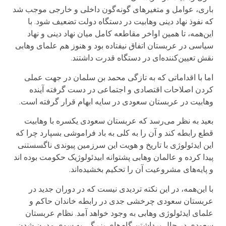
باری، عوامل و متغیرهای گونه‌گون داخلی و خارجی موجب شد
که نفوذ نهاد دینی وهابیت در دستگاه دولت تضعیف شود. با
این‌همه، تا همین اواخر مقاطعه کامل میان نهاد دینی و نهاد
سیاسی در عربستان اتفاق نیفتاده بود و هنوز هم علمای وهابی
نقش تعیین‌کننده‌ای در دستگاه قدرت داشتند.
اما با اقداماتی که به تازگی محمد بن سلمان در جهت عملی
کردن اصلاحات اقتصادی و اجتماعی در دست گرفته آینده
وهابیت در عربستان سعودی در سایه ابهام قرار گرفته است.
بعید به نظر می‌رسد که عربستان سعودی یکسره با وهابیت
قطع رابطه کند و آن را به کلی به باد فراموشی بسپارد چرا که
این ایدئولوژی با تاریخ و هویت این سرزمین پیوندی ناگسستنی
پیدا کرده و عالمان وهابی پشتوانه ابیدئولوژیک حکومت بوده اند
و پایه‌های مشروعیت آن را تحکیم بخشیده‌اند.
با این‌همه، در این نکته تردیدی نیست که در دوران جدید در
عربستان سعودی چرخشی جدی در رابطه خاندان حاکم و
علمای ایدئولوژی وهابی به وجود خواهد آمد. نظام عربستان
سعودی در حال برداشتن گام‌های بزرگی به سوی مدرن شدن