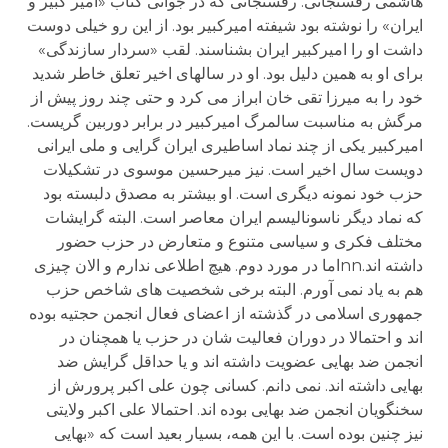
هاشمی رفسنجانی. رفسنجانی که در جوانی کتاب «امیر کبیر و
ایران» را نوشته بود شیفته امیرکبیر بود. از این رو خیلی دوست
داشت او را امیرکبیر ایران بشناسند. لقب «سردار سازندگی»
برای او به همین دلیل بود. او در سالهای اخیر تعلق خاطر شدید
خود را به میرزا تقی خان ابراز می کرد و حتی چند روز پیش از
مرگش به مناسبت سالمرگ امیرکبیر در برابر دوربین گریست.
امیرکبیر یکی از چند نماد اساطیری ایران گرایی و ملی ایرانی
دویست سال اخیر است. نیز میرحسین موسوی در تشکیلات
حزب خود نمونه دیگری است. او بیشتر به مصدق دلبسته بود
که نماد دیگر ناسونالیسم ایران معاصر است. البته گرایشات
مختلف فکری و سیاسی متنوع و متعارض در حزب حضور
داشته اند.nnاما در مورد دوم. هیچ اطلاعی ندارم و الان چیزی
هم به یاد نمی آورم. البته برخی شخصیت های شاخص حزب
جمهوری اسلامی در گذشته از اعضای فعال انجمن حجتیه بوده
اند و احتمالا در دوران فعالیت شان در حزب یا همچنان در
انجمن ضد بهایی عضویت داشته اند و یا حداقل گرایش ضد
بهایی داشته اند. نمی دانم. کسانی چون علی اکبر پرورش از
سخنگویان انجمن ضد بهایی بوده اند. احتمالا علی اکبر ولایتی
نیز چنین بوده است. با این همه، بسیار بعید است که «بهایی