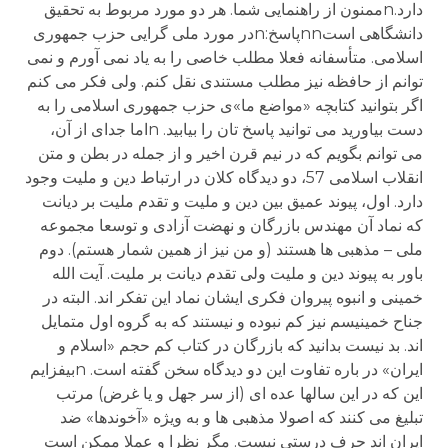
دارد.nممنون از راهنمایی شما. هر دو مورد مربوط به تحقیق
دانشگاهی استnnپاسخ:nدر مورد ملی گرایی حزب جمهوری
اسلامی. متأسفانه فعلا مطلب خاصی را به یاد نمی آورم و نمی
توانم از حافظه نیز مطلب مستندی نقل کنم. ولی فکر می کنم
اگر بتوانید کتابچه «مواضع ما»ی حزب جمهوری اسلامی را به
دست بیاورید می توانید پاسخ تان را بیابید. nاما جدای از آن،
می توانم بگویم که در نیم قرن اخیر و از جمله در بطن و متن
انقلاب اسلامی 57، دو دیدگاه کلان در ارتباط دین و ملیت وجود
دارد. اول، پیوند عمیق بین دین و ملیت و تقدم ملیت بر دیانت
که نماد آن مهندس بازرگان و نهضت آزادی و توسعا مجموعه
ملی – مذهبی ها هستند (و من نیز از همین شمار هستم). دوم
باور به پیوند دین و ملیت ولی تقدم دیانت بر ملیت. آیت الله
خمینی و انبوه پیروان فکری ایشان نماد این تفکر اند. البته در
جناح خمینیسم نیز کم نبوده و نیستند که به گروه اول متمایل
اند. بد نیست بدانید که بازرگان در کتاب کم حجم «اسلام و
ایران» در باره تفاوت این دو دیدگاه سخن گفته است. nبیفزایم
این که در این سالها عده ای (از سر جهل و یا غرض) مرتب
تبلیغ می کنند که اصولا مذهبی ها و به ویژه «آخوندها» ضد
ایران اند حرف درستی نیست. مگر نظرا و عملا ممکن است