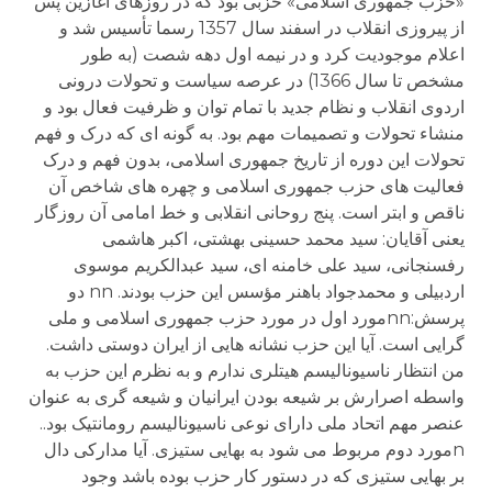
«حزب جمهوری اسلامی» حزبی بود که در روزهای آغازین پس
از پیروزی انقلاب در اسفند سال 1357 رسما تأسیس شد و
اعلام موجودیت کرد و در نیمه اول دهه شصت (به طور
مشخص تا سال 1366) در عرصه سیاست و تحولات درونی
اردوی انقلاب و نظام جدید با تمام توان و ظرفیت فعال بود و
منشاء تحولات و تصمیمات مهم بود. به گونه ای که درک و فهم
تحولات این دوره از تاریخ جمهوری اسلامی، بدون فهم و درک
فعالیت های حزب جمهوری اسلامی و چهره های شاخص آن
ناقص و ابتر است. پنج روحانی انقلابی و خط امامی آن روزگار
یعنی آقایان: سید محمد حسینی بهشتی، اکبر هاشمی
رفسنجانی، سید علی خامنه ای، سید عبدالکریم موسوی
اردبیلی و محمدجواد باهنر مؤسس این حزب بودند. nn دو
پرسش:nnمورد اول در مورد حزب جمهوری اسلامی و ملی
گرایی است. آیا این حزب نشانه هایی از ایران دوستی داشت.
من انتظار ناسیونالیسم هیتلری ندارم و به نظرم این حزب به
واسطه اصرارش بر شیعه بودن ایرانیان و شیعه گری به عنوان
عنصر مهم اتحاد ملی دارای نوعی ناسیونالیسم رومانتیک بود..
nمورد دوم مربوط می شود به بهایی ستیزی. آیا مدارکی دال
بر بهایی ستیزی که در دستور کار حزب بوده باشد وجود