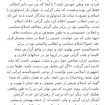
فردی ضد وطن خودش باشد؟ تا آنجا که من می دانم اختلاف
فقط این بوده و هست که ملی گرایی به عنوان یک ایدئولوژی با
اسلام و تشیع به مثابه یک ایدئولوژی سازگار است یا نه. این که
در صدر انقلاب خمینی اعلام کرد ملی گرایی خلاف اسلام
است، واکنشی بود در برابر ملی گرایی مخالف اسلام سیاسی
و انقلابی خمینیستی و به طور مشخص برخی سیاست های
جبهه ملی که می خواست خمینی را عملا در سایه مصدق قرار
دهد. اصولا اسلام سیاسی و انقلابی واکنشی بود در برابر
ناسونالیسم عصر پهلوی اول و دوم. در واقع گزارش تضاد
کلیسا و ملت گرایی نوین در اروپا نیز در جدالهای فکری و
سیاسی ایران معاصر حول دین و ملیت سهمی داشت که نباید
نادیده اش گرفت. nاگر این تحلیل من درست باشد، طبعا حزب
جمهوری اسلامی نمی توانست از نوعی ناسیونالیسم ایرانی (به
قول شما رومانتیک) به دور باشد. یکی به همان دلیلی که شما
گفته اید. اسلام شیعی از عصر صفوی به بعد چنان با هویت و
ملیت ایرانی پیوند خورده که نمی توان این دو را به طور واقعی
تفکیک کرد. دیگر این که برخی از رهبران این حزب گرایش
آشکار ایران گرایی و ملی داشته اند. از جمله بهشتی و بیشتر