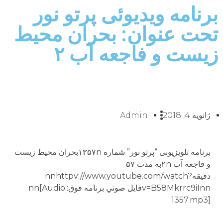
برنامه ویدیوئى پرتو نور
تحت عنوان: بحران محيط
زيست و فاجعه آب ۲
ژانویه 4, 2018
Admin
برنامه تلويزيونى “پرتو نور” شماره ۱۳۵۷nبحران محيط زيست
و فاجعه آب ۲nبه مدت ۵۷
دقيقهnnhttpv://www.youtube.com/watch?
v=B58Mkrrc9iInnفايل صوتي برنامه فوق:nn[Audio:
1357.mp3]