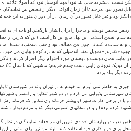
 نیست! دستم به جایی بند نبود! مهم اتومبیل نبود که اصولا علاقه ای 
بل تصور نبود. هرچند تا آن زمان انواعی دیگر از تبعیض بین نمایندگان
ز بود و غیر قابل تصور در آن زمان. در آن دوران هنوز به این همه تبع
ئیس مجلس نوشتم و ماجرا را برای ایشان بازگفتم. او نامه ای به انج
جه شدم انجمن اسلامی این نهاد مانع این کار است (این که کارپرداز 
بود و به شدت با کسانی چون من مخالف بود و حتی دشمنی داشت). اما ب
جیپ «لاندرور» تحویل دهند. اتومبیلی که به درد کوه و بیابان می خورد نه
 نهایت همان دوست و دوستان مورد احترام دیگر اصرار کردند و ناگزیر
پس از تحویل لاندرور
ه دیگر پناه بردم.
ران چیزی به خاطر نمی آورم اما خودم نه در تهران و نه در شهرستان تا 
همانان شهرستانی پذیرایی می کرد و در دو شهر تنکابن و رامسر و شهرکه
 و یا در برخی ادارات شهر (و بیشتر فرمانداری تنکابن که فرماندارش ا
شنهاد کرده بودم) و یا در مکانهای عمومی دیگر که با مردم دیدار داشته
قدیم در بهارستان تعدادی اتاق برای مراجعات نمایندگان در نظر گرفته
 محل برای قرار کاری خود استفاده کنند. البته من نیز برای مدتی از این 