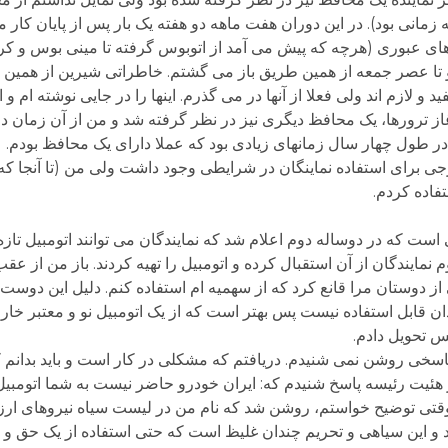
ه زمانی بود). در این دوران هفت ماهه دو هفته یک بار پس از پایان کا
ن های عبوری (هرچه که پیش می آمد از اتوبوس گرفته تا مینی بوس و 
 و تا عصر جمعه از همین طریق باز می گشتم. خاطراتی شیرین از همین 
لازم اند ولی فعلا از آنها در می گذرم. اینها را در جایی نوشته ام و 
تشر شود. بیفزایم، پس از خرداد سال 60 و آغاز ترورها، یک محافظ دیگری نیز در نظر گرفته شد و من ا
در طول چهار سال زمانهای زیادی بود که عملا دارای یک محافظ بودم.
جی برای استفاده نماینگان در شرایطی وجود داشت ولی من (تا آنجا که 
تفاده کردم.
 است که در دوساله دوم اعلام شد که نمایندگان می توانند اتومبیل تازه
م نمایندگان از آن استقبال کرده و اتومبیل را تهیه کردند. باز من از عقب
از دوستان مرا قانع کرد که از سهمیه ام استفاده کنم. دلیل این دوست خ
ن قابل استفاده نیست پس بهتر است که از یک اتومبیل نو و معتبر خار
س تحویل دادم.
پاسخی روشن نمی شنیدم. دریافتم که مشکلی در کار است و باید بدانم
هئیت رئیسه پاسخ شنیدم که: ایران خودرو حاضر نیست به شما اتومبیل 
قتی توضیح خواستم، روشن شد که نام من در لیست سیاه نیروهای ارز
 و این سیاهی و تحریم چندان غلیظ است که حتی استفاده از یک حق و در