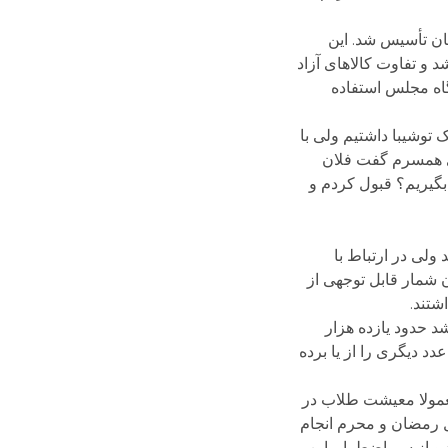
ان تأسیس شد. این
 و تفاوت کالاهای آزاد
گاه مجلس استفاده
 توشیبا داشتیم ولی با
دی همسرم گفت فلان
گیریم؟ قبول کردم و
لی در ارتباط با
ن شمار قابل توجهی از
شتند.
د حدود یازده هزار
دد دیگری را از یا برده
معمولا معیشت طلاب در
یل رمضان و محرم انجام
و از سر اضطرار. این