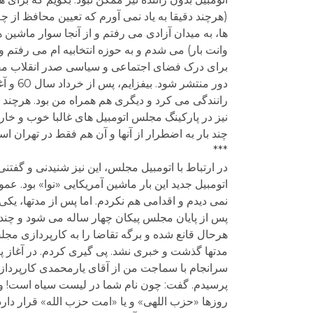
(هرچند دقیقا به یاد نمی آورم که تعیین محافظ از چ
ها، به میدان آزادی می رفتم و از آنجا سوار ماشی
وانت بار) می شدم و به حوزه انتخابیه ام می رفتم
برای درک فضای اجتماعی و سیاسی صدر انقلاب مفید و 
دور من
رانندگی می کرد و دیگری هم همراه من بود. هرچند 
نیز در پارکینگ مجلس اتومبیل های غالبا خوب و خار
چند بار به اضطرار از آنها و آن هم فقط در تهران اس
***
در ارتباط با اتومبیل مجلس، این نیز شنیدنی و گفتنی
اتومبیل جدید این بار ماشین آمریکایی «نوا» بود. عمو
نمی دیدم و اقدامی هم نکردم. اما پس از مدتها، یکی 
پس از پایان مجلس پیکان چهار ساله می شود و چندا
هرحال قانع شده و برگه تقاضا را به کارپردازی مجل
مدتها گذشت و خبری نشد. پی گیری کردم. در آغاز 
سرانجام با سماجت من از آقای یارمحمدی کارپرداز 
پرسیدم. گفت: چون نام شما در لیست سیاه است! و
روزها «حزب اللهی» و یا «امت حزب الله» قرار دارد