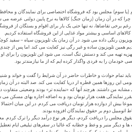
م (یا سوم) مجلس بود که فروشگاه اختصاصی برای نمایندگان و محافظ
چرا که در آن زمان (زمان جنگ) کالاها به نرخ پایین دولتی عرضه می شد
 رغم برخی تقاضاها، نه تنها حتی یک بار برای اقوام و بستگان از فروش
الاهای اساسی و بیشتر مواد غذایی از این فروشگاه استفاده کردیم.
تلویزیون رنگی داده می شود. در آن زمان یک تلویزیون سیاه – سفید کوچک
یم همین تلویزیون ساده و غیر رگی نیز کفایت می کند. اما پس از چن
 تهیه می کند و دستش تنگ است، می شود این تلویزیون را برای او ب
دمان را به فردی واگذار کرده ایم که از ما نیازمندتر بود.
د تمام حوادث و خاطرات حاضر در آن شرایط را گفت و خواند و شنید و
می این روزها همین قطره ار دریا کفایت می کند. صد البته در آن زما
ابه من داشتند. هرچند آنها که «نماینده تر» بودند وضعیتی متفاوت دا
رر نمایندگی هفت هزار تومان بود و به اضافه اجاره بهای مسکن می ش
مجموعا بیش از دوازده هزار تومان دریافت می کردم. در این میان احتمالا ع
 اتومبیل دوم بر حقوق نمایندگان افزوده بودند.
حقوق مجلس را دریافت کردم، دیگر هر نوع درآمد دیگر را ترک کردم. 
ها و دیگر منبر و وعظ و خطابه که غالبا در سفرهای تبلیغی ایام تعط
 برای همیشه ترک کردم؛ درآمدهایی که تا همان زمان نیز تحمیلی بود 