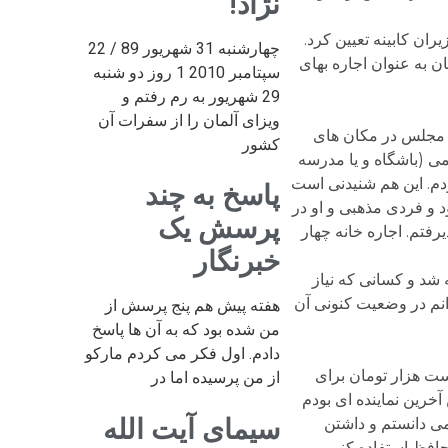
نژاد!
ان کابینه تعیین کرد.
چهارشنبه 31 شهریور 89 / 22
ن به عنوان اجاره بهای
سپتامبر 2010 1 روز دو شنبه
29 شهریور به رم رفتم و
ویزای آلمان را از سفرات آن
اد مجلس در مکان های
کشور
ی (باشگاه و یا مدرسه
دم. این هم شنیدنی است
پاسخ به چند
د و فردی مذهبی و او در
پرسش یک
رفتم. اجاره خانه چهار
خبرنگار
شد و کسانی که نیاز
یور 63) در همان خانه بودم. البته نمی دانم در وضعیت کنونی آن
هفته پیش هم پنج پرسش از
من شده بود که به آن ها پاسخ
دادم. اول فکر می کردم مارکو
یست هزار تومان برای
از من پرسیده اما در
خرین نماینده ای بودم
سیمای آیت الله
ی نمی دانستم و داشتن
محافظ استفاده کنم