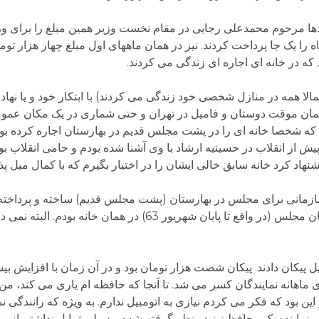
ا مرحوم محمدعلی رجایی در مقام نخست وزیر همین مبلغ را برای وزیر
 را یک جا پرداخت کردند. نیز در همان ماههای اول مبلغ چهار هزار توما
 که در خانه ای اجاره ای زندگی می کردند.
تمالا همه در منازل شخصی خود زندگی می کردند) با ابتکار خود و یا نه
 مهمان موقت دوستان و فامیل در تهران و حتی شماری در یک مکان عموم
 که شخصا خانه ای را در پشت مجلس قدیم در بهارستان اجاره کرده بو
 از انقلاب در حسینیه ارشاد با وی آشنا شده بودم و حامی انقلاب بو
د کرد خانه سابق خالی ایشان را در اختیار بگیرم که با کمال میل پذی
زمانی برای مجلس در بهارستان (پشت مجلس قدیم) ساخته و پرداخته 
داشتند به این خانه ها نقل مکان کردند ولی من تا پایان مجلس (در واقع تا پایان شهر
یل پیکان دادند. پیکان شصت هزار تومان بود و در آن زمان با افزایش ب
هانه نمایندگان کسر می شد. تا آنجا که حافظه ام یاری می کند، من آ
ل تأخیر نیز این بود که فکر می کردم نیازی به اتومبیل ندارم. به ویژه که رانندگ
 هر نماینده یک محافظ نیز در نظر گرفته شده بود ولی تمایل نداشتم از 