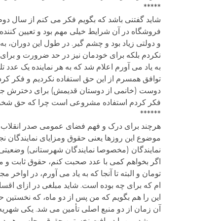
*****
شاید گفتنی باشد که بگویم فکر می کنم از سال دو
فروشگاه در آن شرایط خیلی مهم بود و تعیین کننده 
و دولتی زیاد بود و چشم گیر. در طول این دوران، به
نکردم بلکه برای خودمان نیز در حد ضرورت و برای ک
به یاد می آورم اعلام شد که به هر نماینده یک عدد 
توافق همسرم از این حق استفاده نکردیم و فکر کرد
دوست (خانمی از دوستان قدیمش) برای دخترش جهزیه
فکر کردم استفاده مشروعی است چرا که حق شخصی خو
******
هرچند برای درک و فهم فضای عمومی صدر انقلاب بای
موضوع این روزها یعنی حقوق ومزایای نمایندگان نجو
نمایندگان (مخصوصا نمایندگان شهرستانی) وضعیتی مش
اگر بخواهم کمی با عدد صحبت کنم، حقوق ثابت و مق
تومان و البته تا آنجا که به یاد می آورم، در اواخر 
ام که برای چه بوده است. شاید مبلغی در ازای اقساط
این را هم بگویم که من پس از دو ماه، که نخستین 
آن زمان از دو منبع اصلی تأمین می شد. یکی شهریه 
می شد. من با دریافت نخستین حقوق مجلس، هر دو را