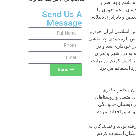
نداشتم و به اصرار
 خودی و غیر خودی را
Send Us A
یض و نابرابری ذلیلانه
Message
من اسلامی ایران خودرو
مجلس یارمحمدی چه نقشی
از خودداری شد و در
 به درد شهر و تهران.
 قبول کردم. در نهایت
 آن و پیکان را فروخته و به جای آن دو یک تویوتای ژاپنی دست چندم خریدم؛ ماشینی که تا سال 68 مورد استفاده من بود.
Send
پایان مجلس دفتری
ای متعدد و روستاهای
ز دوستان خانوادگی
 و به مراجعات مردم
 بودند و نمایندگان به
امکان استفاده کردم.