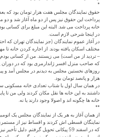
*
حقوق نمایندگان مجلس هفت هزار تومان بود که بعده
پرداخت این حقوق نیز پس از دو ماه آغاز شد و دو ماه
خانه پرداخت می شد. البته این مبلغ برای کسانی بود
در اینجا شرحی لازم است.
در آغاز عموم نمایندگان (جز نمایندگان تهران که اح
مختلف اسکان یافته بودند. از اجاره کردن خانه تا
– تردید از من است) می زیستند. من از کسانی بودم
که صاحب منزل افسر ژاندارمری بود که در دوران پیش
روزهای نخستین مجلس به دیدنم در مجلس آمد و پیشنها
هزار و پانصد تومان بود.
در همان سال اول با شتاب تعدادی خانه مسکونی سا
خانه ها چگونه اند و اصولا وجود دارند یا نه.
**
از همان آغاز به هر یک از نمایندگان مجلس یک اتومب
نماینگان قسطی اش کردند و اقساط نیز از مستمری ما
که در اسفند 59 پیکانی تحویل گرفتم. دلی
اتومبیل بدون راننده نیز ممکن نبود. بگویم که برای