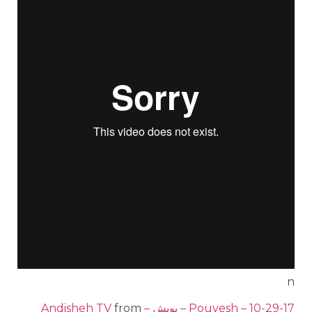
n
Pouyesh – 10-29-17 – پویش – Andisheh TV
from