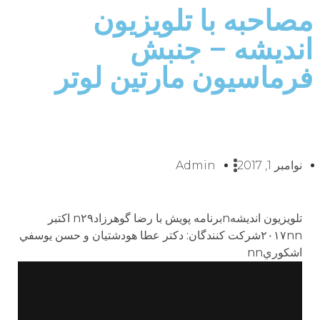
مصاحبه با تلويزيون
انديشه – جنبش
فرماسيون مارتين لوتر
نوامبر 1, 2017
Admin
تلويزيون انديشهnبرنامه پويش با رضا گوهرزادn۲۹ اكتبر
۲۰۱۷nnشركت كنندگان: دكتر عطا هودشتيان و حسن يوسفي
اشكوريnn