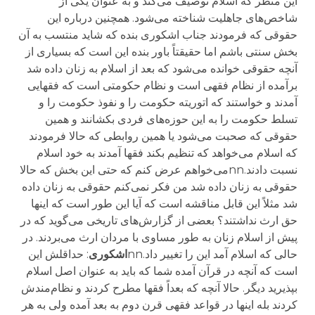
این منظر که اسلام توصیف می‌کند و به عنوان یکی از
شاخص‌های جاهلیت شناخته می‌شود. همچنین درباره این
حقوقی که فرمودند جناب اشکوری بنده که شاید منتسب به آن
بخش سنتی باشم اما حقیقتاً باور بنده این است که بسیاری از
آنچه حقوقی خوانده می‌شود که بعد از اسلام به زنان داده شد
برآمده از نظام فقهی است و نظام حکومتی است که فقهایی
آمدند و خواستند که اتوریته حکومت را و نفوذ حکومت را و
تسلط حکومت را به این حوزه‌های فردی بکشانند و همین
حقوقی که صحبت می‌شود یا همین روابطی که حالا فرمودند
که اسلام می‌خواهد که تنظیم بکند فقها آمدند به خود اسلام
نسبت دادند.nnمی‌خواهم عرض کنم که حتی این بخش که حالا
حقوقی به زنان داده شد من فکر نمی‌کنم حقوقی به زنان داده
شد مثلاً این قابل مناقشه است که آیا این طور است که اینها
حق ارث نداشتند؟ بعضی از گزارش‌های تاریخی می‌گوید که در
پیش از اسلام زنان به طور مساوی با مردان ارث می‌بردند. در
حالی که اسلام آمد این را تغییر داد.nn
اشکوری
: حداقلش این
است که آنچه در قرآن آمده شما که باید به عنوان اصل اسلام
بپذیرید دیگر. حالا آنچه که بعداً فقها مطرح کردند و نظام‌مندش
کردند بله اینها در قواعد فقهی قرن دوم به بعد آمده ولی به هر