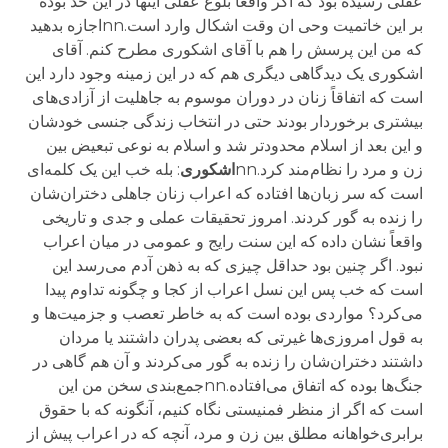
عقلی رسیده بود که اگر واقعاً بلوغ عقلی اینها در این حد بوده
بر این خاتمیت وحی ان وقت اشکال وارد است.nnاجازه بدهید
که من این پرسش را هم با آقای اشکوری مطرح کنم. آقای
اشکوری یک دیدگاهی دیگری هم که در این زمینه وجود دارد این
است که اتفاقاً زنان در دوران موسوم به جاهلیت از آزادی‌های
بیشتری برخوردار بودند حتی در انتخاب زندگی جنسی خودشان
و این بعد از اسلام محدودتر شد و اسلام به نوعی تبعیض بین
زن و مرد را نظام‌مند کرد.nn
اشکوری
: بله خب این یک کلمه‌ای
است که سر زبان‌ها افتاده که اعراب زنان جاهلی دختران‌شان
را زنده به گور کردند. امروز تحقیقات عملی و جدی و تاریخی
واقعاً نشان داده که این سنت رایج و عمومی در میان اعراب
نبود. اگر چنین بود حداقل چیزی که به ذهن آدم می‌رسد این
است که خب پس این نسل اعراب از کجا و چگونه تداوم پیدا
می‌کرد؟ مواردی بوده است که به خاطر تعصب و جزمیت‌ها و
به قول امروزی‌ها غیرتی که بعضی پدران داشتند یا مردان
داشتند دختران‌شان را زنده به گور می‌کردند و آن هم گاهی در
جنگ‌ها بوده که اتفاق می‌افتاده.nnجمع‌بندی سخن من این
است که اگر از منظر فمنیستی نگاه کنیم، آنگونه که با حقوق
برابری‌خواهانه مطلق بین زن و مرد، آنچه که در اعراب پیش از