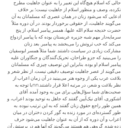
حالی که اسلام هیچ‌گاه این تعبیر را به عنوان جاهلیت مطرح
نکرده، وصف و منظور اسلام از جاهلیت نیست؛ بر خلاف
ادعایی که می‌شود زنان در همان عصری که مسلمانان به آن
می‌گویند جاهلیت، از حقوقی برخوردار بودند. در آن دوره مثلاً
حضرت خدیجه سلام الله علیها، همسر پیامبر اسلام، از پنج
سرمایه‌دار مهم شبه جزیره عربستان بوده که با پیامبر ازدواج
می‌کند که خب ثروتش را می‌بخشد به پیامبر. بعد زنان
مشارکت زیادی در سیاست داشتند. شما مثلاً همسر ابوسفیان
را می‌بینید که جزو طراحان، تحریک‌گنندگان و جنگاوران علیه
پیامبر اسلام او بوده. بنابراین این توصیف چیزی که مسلمانان
می‌گویند از عصر جاهلیت توصیف دقیقی نیست. از نظر شعر و
بلاغت عرب یکی از وجوه هنر می‌بینید در آن زمان اعراب از
نظر بلاغت و شعر، در مرتبه اعلا قرار داشتند.nnبا توجه به
صحبت‌های شما سؤال‌هایی برای من به وجود آمده. آقای
اشکوری، آقای نیک‌آیین گفتند که جاهل به توحید بودند اعراب، و
همین طور راجع حقوق زنان گفتند که به این ترتیب نبوده. به
طور گسترده‌ای در مورد زنده به گور کردن دختران در میان
اعراب و آن دوره که از آن به عنوان جاهلیت می‌شود حرف
زده شده. گروهی هم هستند می‌گویند که آنها هم در پرستش آن