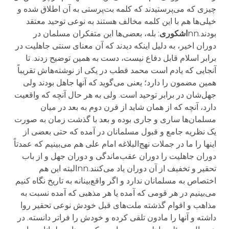
چیزی که می‌پرستیدند که کلمه بت‌پرستی به آن اطلاق شده و
خیلی‌ها هم با این کلمه مخالف هستند به نوعی توحید معتقد
بودند.nn
اشکوری
: بله، بعضی‌ها این متفکران مسلمان در
دوران اخیر، به دلیل اینکه دیدند که آن معنای سنتی جاهلیت در
برابر اسلام قابل دفاع نیست، دست به همین توضیح زدند. تا
آنجایی که یادم است محمد قطب در یکی از نوشته‌هاش تقریباً
همین مضمون را دارد؛ یعنی می‌گوید که آنها جاهل بودند ولی
جهل‌شان در برابر توحید است. ولی به هر حال آنچه که واقعیت
دارد، آنچه که از همان شاید از قرن دوم به بعد در میان
مسلمان‌ها ساری و جاری بوده و بعد با گذشت زمان به صورت
یک نظریه جامع و قبول مسلمانان در آمده که حتی بعضی از
اینها را ما در جملات نهج‌البلاغه امام علی هم می‌بینیم که عمدتاً
دوران جاهلیت را دوران عقب‌ماندگی و دوران جهل و از باب
تحقیر و تخفیف از آن دوران یاد می‌کنند.nnالبته این هم
اختصاص به مسلمانان ندارد و اگر واقع‌بینانه به تاریخ نگاه کنیم
می‌بینیم در هر قومی که آمده یا هر مذهبی که آمده نسبت به
مذاهب و اقوام گذشته ملت‌های قبل خودش نوعی تحقیر روا
داشته و آنها را مادون تلقی کرده و خودش را فراتر دانسته. در