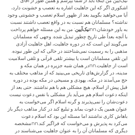
نیک‌آیین من اینجا باید از شما بپرسم و همین طور از آقای
اشکوری اگر که این جاهلیت اشاره به تعصب و خشونت دارد،
آیا می‌خواهید بگویید بعد از ظهور اسلام تعصب و خشونتی وجود
نداشته؟ مسلمانان هم نسبت به در واقع تعصب داشتند نسبت
به باور خودشان.nn
نیک‌آیین
: من به این مسئله خواهم پرداخت
با آنچه بعداً طی تاریخ چطور تبدیل شده. وجهی که مسلمانان
می‌گویند این است که در دوره جاهلیت، اهل جاهلیت آزادی
مذهبی را به رسمیت نمی‌شناختند در حالی که این طور نبوده.
این تلقیِ مسلمانان است یا بیشتر تلقی قرآنی و تلقی اسلامیت
است از جاهلیت.nnدر همان شبه جزیره در همان مکه و
مدینه، در گزارش‌های تاریخی می‌بینید که از مذاهب مختلف به
حج می‌آمدند در مکه، یهودی و مسیحی در مکه بوده در دوره
قبل پیش از اسلام، هیچ مشکلی هم با هم نداشتند. حتی بعد از
اینکه دعوت اسلام هم می‌آید باز مشکلی با نفس دعوت نیست
دعوت‌شان را نمی‌پذیرند و گرنه اسلام اگر می‌خواست به
عنوان همین یک دعوت بماند و تبلیغ کند در کنار مذاهب دیگر باز
باهاش کاری نداشتند اما مسئله این بود که اسلام دعوت
می‌کرد به پذیرش و می‌خواست که فراگیر کند.nnمشخصه
دیگری که مسلمانان آن را به عنوان جاهلیت می‌شناسند در