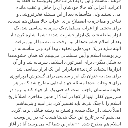
فرهنگ ماست و این را به اعراب فخر بفروشند نه فقط به
اعراب، اعرابی که حالا خودشان آن را جاهل و عقب مانده
می‌دانستند ولی متأسفانه بعد از این مسئله فخرفروشی و
تفاخر و مفاخره به اصطلاح برای اعراب حالا مطلق هم نیست،
برای بخشی از اعراب مسلمان یک سرمایه سیاسی شد، یک
ابزار سلطه شد، یک ابزار خشونت شد.nnشما اشاره کردید آیا
بعد از اسلام خشونت‌ها از بین رفت. نه، نه تنها از بین نرفت
البته شاید در یک دوره‌هایی تخفیف پیدا کرد ولی متأسفانه در
زیر پوست اسلام و آیین مسلمانی می‌بینیم که همان خشونت‌ها
به شکل دیگری برای امپراتوری اسلامی سرمایه شد و از آن
ابزارها استفاده کردند.nnبنابراین این یک ابزار سیاسی شد
برای بعد، به عنوان یک ابزار سیاسی برای گسترش امپراتوری
برای فتوحات بعدها مسئله جهاد ابتدایی مطرح شد که بر هر
خلیفه مسلمان واجب است که حتی یک بار جهاد کند و برود در
سرزمین کفار. اینها از کجا در آمد؟ از همین مفاخره. اصلاً تاریخ
اسلام را با جنگ بنی‌ها باید تفسیر کرد. بنی‌امیه و بنی‌هاشم.
اصلاً بخشی از جنگ شیعه و تسنن به ریشه قبایلی برمی‌گردد.
می‌بینیم که در تاریخ این جنگ بنی‌ها هست که در زیر پوست
اسلام هم مطرح شده.nnبنابراین شما که می‌پرسید آیا در آغاز