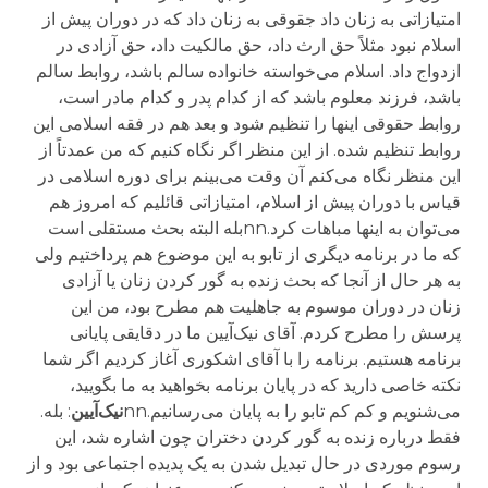
امتیازاتی به زنان داد جقوقی به زنان داد که در دوران پیش از
اسلام نبود مثلاً حق ارث داد، حق مالکیت داد، حق آزادی در
ازدواج داد. اسلام می‌خواسته خانواده سالم باشد، روابط سالم
باشد، فرزند معلوم باشد که از کدام پدر و کدام مادر است،
روابط حقوقی اینها را تنظیم شود و بعد هم در فقه اسلامی این
روابط تنظیم شده. از این منظر اگر نگاه کنیم که من عمدتاً از
این منظر نگاه می‌کنم آن وقت می‌بینم برای دوره اسلامی در
قیاس با دوران پیش از اسلام، امتیازاتی قائلیم که امروز هم
می‌توان به اینها مباهات کرد.nnبله البته بحث مستقلی است
که ما در برنامه دیگری از تابو به این موضوع هم پرداختیم ولی
به هر حال از آنجا که بحث زنده به گور کردن زنان یا آزادی
زنان در دوران موسوم به جاهلیت هم مطرح بود، من این
پرسش را مطرح کردم. آقای نیک‌آیین ما در دقایقی پایانی
برنامه هستیم. برنامه را با آقای اشکوری آغاز کردیم اگر شما
نکته خاصی دارید که در پایان برنامه بخواهید به ما بگویید،
می‌شنویم و کم کم تابو را به پایان می‌رسانیم.nn
نیک‌آیین
: بله.
فقط درباره زنده به گور کردن دختران چون اشاره شد، این
رسوم موردی در حال تبدیل شدن به یک پدیده اجتماعی بود و از