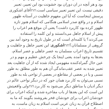
بود و هر آنچه در ان دوران بود خشونت بود این تعبیر، تعبیر
دقیقی نیست. این تعبیر تعبیر سیاسی است.nnآقای اشکوری
پرسش اینجاست که آیا این مفهوم جاهلیت در آستانه ظهور
اسلام و در واقع صدر اسلامی هنگامی که اسلام هنوز تازه
ظهور کرده بود کاربرد داشت؟ یعنی آن موقع هم اعراب را
پیش از اسلام جاهل می‌دانستند و این کلمه را استفاده
می‌کردند؟ یا کلمه‌ای است که در طول تاریخ به وجود آمد بین
گروهی از مسلمانان؟nn
اشکوری
: این تعبیر جاهل و جاهلیت و
تقسیم تاریخ اعراب مسلمان به عصر جاهلی و عصر اسلام،
بعدها به وجود آمده. یعنی اینجا یک چرخش عظیم و مهم و در
عین حال گمراه‌کننده مفهومی ایجاد شده که از آن جاهلیت بعد
تعبیر شده به عصر عقب‌ماندگی آن هم به طور مطلق. به طور
نسبی و یا در بعضی از مقاطع در بعضی از نواحی بله به طور
نسبی می‌توان به کار برد همان جور که در دیگر نواحی عالم در
دیگر ادیان یا مناطق دیگر می‌شود به کار برد.nnولی واقعیتش
این است که این بعدها از باب مفاخره شده و اینکه اعراب برای
خودشان اعراب برای خودشان فخر بفروشند بگویند که ما به
اصطلاح قرآن به زبان عربی است اسلام به زبان ماست، به