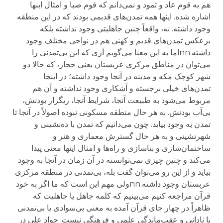
هم به قوم عاد و ثمود و نمی‌دانم که قوم صبا و امثال اینها
اشاره شده. اینها همه تمدن‌های قدیمی بودند که در این منطقه
وجود داشته. نه، واقعاً چنین جاهلیتی وجود نداشته بلکه
برعکس تمدن‌های قدیم و کهنی هم در نواحی مختلف وجود
داشته.nnاما به این معنا می‌گویم آری که این بی‌تمدنی را
می‌توان در مناطق مرکزی عربستان یعنی حجاز، که حالا دو
شهر کوچک مکه و مدینه در آنجا وجود داشته؛ در اینجا
تمدن‌های خیلی برجسته و آشکاری وجود نداشته و آن هم
مربوط می‌شود به طبیعت آنجا، شرایط آنجا، ریگزار بودنش،
بی‌آب بودنش. به هر حال منطقه مسکونی نبوده اصولاً در آنجا تا
تمدن به وجود بیاید. چون می‌دانیم که تمدن با ده‌نشینی و
شهرنشینی و به هر حال گسترش معماری و هنر و
ساختمان‌سازی و بناسازی و راه‌ها و امثال اینها معنی پیدا
می‌کند و چنین چیزی نمی‌توانسته در آن زمان در آنجا به وجود
بیاید و از این رو می‌توان گفت بله، بی‌تمدنی در منطقه مرکزی
عربستان وجود داشته.nnولی مهم این است که ما اگر به خود
قرآن مراجعه کنیم می‌بینیم که کلمه جاهل یا جاهلیت که
ظاهراً در چهار جای قرآن آمده به معنی بی‌سوادی یا بی‌تمدنی
یا نادانی و عقب‌ماندگی علمی و فرهنگی نیست. جواد علی در