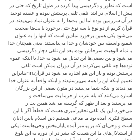
است که تطور و دگردیسی پیدا کرده در طول تاریخ که حتی در
پیش از اسلام. در ابتدا تلقی تلقیِ پرستش نبوده و عقیده توحید
در آن سرزمین بوده اما این بت‌ها را به عنوان نماد می‌دیدند. در
قرآن کریم از دو نوع یا سه نوع حتی برخورد با بت‌ها صحبت
می‌شود یکی همین برخورد نمادین است که اینها را به عنوان
شفیع واسطه بین خودشان و خدا می‌دانستند. یعنی همچنان خدا
با تمام الوهیت سرجاش بوده. بعد این تلقی دچار دگردیسی
می‌شود و بین بعضی‌ها این تبدیل می‌شود به خدا. یا اینکه عموم
توده‌ها چه تلقی می‌کردند در آن دوران ممکن است تلقی
پرستش بوده و باز این هم اشاره می‌شود در قرآن.nnبنابراین
تعمیم اینکه این را همه می‌پرستیدند و اینکه واقعاً به عنوان خدا
می‌دیدند و اینکه شما می‌بینید در متون بعضی از این بزرگان
اشاره می‌کنند که بله عرب از خرما بت می‌ساخت و
می‌پرستید و بعد از ظهر که گرسنه می‌شد همین بت را
می‌خورد. این یک تلقی تحقیرآمیزی هست که قطعاً اگر با این
سطح فکری آمده بود ما مدعی هستیم دین اسلام پایین ادیان
است و وحی‌ای که بر پیامبر آمده پایان‌بخش وحی‌هاست؛ یکی
از استدلال‌های ما این هست که بشر در ان دوره به این بلوغ