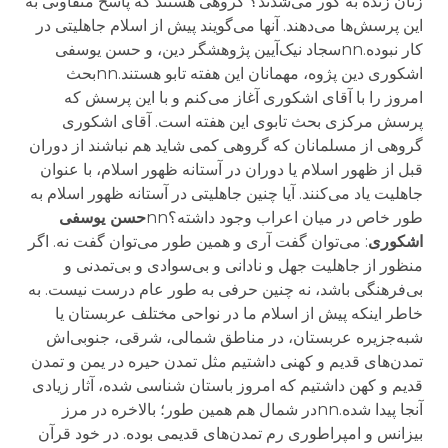
زنان زنده به گور می‌شدند؟ گروهی هستند که پاسخ متفاوتی به
این پرسش‌ها می‌دهند. آنها می‌گویند پیش از اسلام جاهلیتی در
کار نبوده.nnسجاد نیک‌آیین پژوهشگر دین، و حسن یوسفی
اشکوری دین پژوه، مهمانان این هفته تابو هستند.nnبحث
امروز را با آقای اشکوری آغاز می‌کنم و با این پرسش که
پرسش مرکزی بحث تابوی این هفته است. آقای اشکوری
گروهی از مسلمانان که گروهی کمی شاید هم نباشند از دوران
قبل از ظهور اسلام یا دوران در آستانه ظهور اسلام، با عنوان
جاهلیت یاد می‌کنند. آیا چنین جاهلیتی در آستانه ظهور اسلام به
طور خاص در میان اعراب وجود داشته؟nn
حسن یوسفی
اشکوری
: می‌توان گفت آری و همین طور می‌توان گفت نه. اگر
منظور از جاهلیت جهل و نادانی و بی‌سوادی و بی‌تمدنی و
بی‌فرهنگی باشد، نه چنین حرفی به طور عام درست نیست. به
خاطر اینکه پیش از اسلام ما در نواحی مختلف عربستان یا
شبه‌جزیره عربستان، در مناطق شمالی، شرقی، جنوبی‌اش
تمدن‌های قدیم و کهنی داشتیم مثل تمدن حیره در یمن و تمدن
قدیم و کهن داشتیم که امروز باستان شناسی شده، آثار زیادی
آنجا پیدا شده.nnدر شمال هم همین طور؛ بالاخره در مرز
بیزانس و امپراطوری رم تمدن‌های قدیمی بوده. در خود قرآن