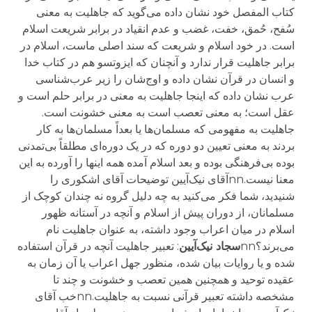
کتاب المفصل خود نشان داده می‌گوید که جاهلیت به معنی
سُفح، حُمق، خفت، غضب و عدم انقیاد در برابر شریعت اسلام
است. در خود اسلام و شریعت که سند اصلی ماست، اسلام در
برابر جاهلیت قرار ندارد و آنچنان که ایزوتسو هم در کتاب خدا
و انسان در قرآن نشان داده و اوج‌شان را زیر عرب‌شناسی
عرب نشان داده که اینجا جاهلیت به معنی در برابر حلم است و
عقل است؛ به معنی تعصب است به معنی خشونت است.
جاهلیت به مفهومی که مسلمان‌ها یا بعداً مسلمان‌ها به کار
بردند به معنی تعیین دو دوره که در یک دوره‌ای مطلقاً بی‌تمدنی
بوده بی‌فرهنگی بوده و بعد اسلام آمده همه اینها را آورده به این
معنا نیست.nnآقای نیک‌آیین توضیحات آقای اشکوری را
شنیدید، شما فکر می‌کنید به چه دلیل گروه نه چندان کوچک از
مسلمانان، از دوران پیش از اسلام و آنچه در آستانه ظهور
اسلام در میان اعراب وجود داشته، به عنوان جاهلیت نام
می‌برند؟nn
سجاد نیک‌آیین
: تعبیر جاهلیت آنچه در قرآن استفاده
شده و یا روایات بیان شده، منظور جهل اعراب یا آن زمان به
عقیده توحید و همچنین همین تعصب و خشونت و چند تا
مشخصه داشته تعبیر قرآنی نسبت به جاهلیت.nnخب آقای