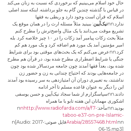
حال خود اسلام می‌بینیم که برخوردی که نسبت به زنان می‌کند
در قیاس با گذشته چندین گام به جلو برداشته. اینکه سند اصلی
اسلام که قرآن است وجود دارد و ربطی به فقها
ندارد.nn
نیک‌آیین
: ببینید مثلاً مسئله ارث را در همان موقع یک
تشریع موقت می‌دانند یا یک مثال واضح‌ترش را مطرح کنم
مثلاً بحث زکات پیامبر آمد زکات را در ۱۰ چیز خلاصه کرد. بله
امیر مؤمنین آمد یک مورد هم اضافه کرد و یک مورد هم کم
کرد.nnعرض می‌کنم که یک بحث‌های موقتی بود برای شرایط
جنگی یا شرایط اضطراری مطرح شده بود، در قرآن هم مطرح
شده بود، بعداً فقها آمدند چون جامعه مردسالار شده بود چون
در جامعه‌هایی بودند که احتیاج چندانی به زن و حضور زن
نداشتند، به تعبیری دوران آن امتیازدهی به سر رسیده بود آمدند
این را دیگر به عنوان قاعده مسلم تا آخر ادامه
دادند.nnسپاسگزارم از شما سجاد نیک‌آیین و حسن یوسفی
اشکوری مهمانان این هفته تابو با ما همراه
بودید.nnمأخذ:n
nhttp://www.radiofarda.com/a/f7-
taboo-e37-on-pre-Islamic-
Arabia/28557468.html
nnفايل صوتى:n[Audio: 2017-
06-15.mp3]