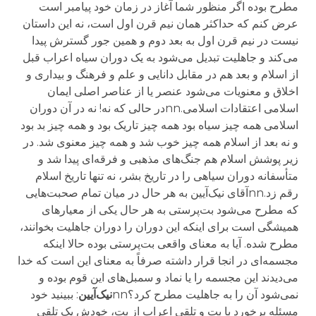
مطرح بوده اگر منظور شما آغاز در زمان خود پیامبر است
عرض کنم که حداکثر همان نیم قرن اول است، نه این داستان
نیست در نیم قرن اول به بعد دوم و همین جور گسترش پیدا
می‌کند و جاهلیت تبدیل می‌شود به یک دوران سیاه اعراب قبل
از اسلام و بعد هم در مقابل دانایی و علم و فرهنگ و بیداری و
اخلاق و معنویات می‌شود عنصر یا از عناصر اصلی ایمان
اسلامی اعتقادات اسلامی.nnدر حالی که نه! نه در آن دوران
اسلامی همه چیز سیاه بود همه چیز تاریک بود و همه چیز بد بود
و نه بعد از اسلام همه چیز خوب شد و همه چیز معنوی شد. در
زیر پوشش اسلام هم جنگ‌های مذهبی و فرقه‌ای پیدا شد و
متأسفانه دوران سیاهی را در تاریخ بشر، نه تنها تاریخ اسلام
رقم زد.nnآقای نیک‌آیین به هر حال در میان تمام صحبت‌هایی
که مطرح می‌شود بت‌پرستی به هر حال یکی از معیارهای
همیشگی است برای اینکه این دوران را دوران جاهلیت بخوانند،
مطرح شده. آیا به معنای واقعی بت‌پرستی بوده حالا اینکه
مجسمه‌ای در انجا قرار داشته صرفاً به معنای این است که خدا
می‌دیدند این مجسمه را یا نماد و سمبل‌های این قوم بوده و
نمی‌شود آن را به جاهلیت مطرح کرد؟nn
نیک‌آیین
: ببینید خود
مسئله برخورد با بت و تلقی اعراب از بت، خودش یک تلقی