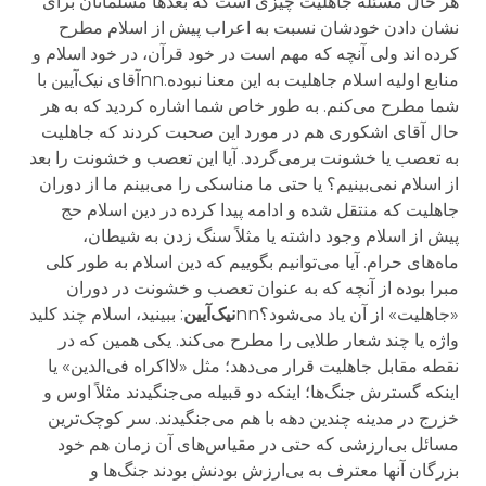
هر حال مسئله جاهلیت چیزی است که بعدها مسلمانان برای
نشان دادن خودشان نسبت به اعراب پیش از اسلام مطرح
کرده اند ولی آنچه که مهم است در خود قرآن، در خود اسلام و
منابع اولیه اسلام جاهلیت به این معنا نبوده.nnآقای نیک‌آیین با
شما مطرح می‌کنم. به طور خاص شما اشاره کردید که به هر
حال آقای اشکوری هم در مورد این صحبت کردند که جاهلیت
به تعصب یا خشونت برمی‌گردد. آیا این تعصب و خشونت را بعد
از اسلام نمی‌بینیم؟ یا حتی ما مناسکی را می‌بینم ما از دوران
جاهلیت که منتقل شده و ادامه پیدا کرده در دین اسلام حج
پیش از اسلام وجود داشته یا مثلاً سنگ زدن به شیطان،
ماه‌های حرام. آیا می‌توانیم بگوییم که دین اسلام به طور کلی
مبرا بوده از آنچه که به عنوان تعصب و خشونت در دوران
«جاهلیت» از آن یاد می‌شود؟nn
نیک‌آیین
: ببینید، اسلام چند کلید
واژه یا چند شعار طلایی را مطرح می‌کند. یکی همین که در
نقطه مقابل جاهلیت قرار می‌دهد؛ مثل «لااکراه فی‌الدین» یا
اینکه گسترش جنگ‌ها؛ اینکه دو قبیله می‌جنگیدند مثلاً اوس و
خزرج در مدینه چندین دهه با هم می‌جنگیدند. سر کوچک‌ترین
مسائل بی‌ارزشی که حتی در مقیاس‌های آن زمان هم خود
بزرگان آنها معترف به بی‌ارزش بودنش بودند جنگ‌ها و