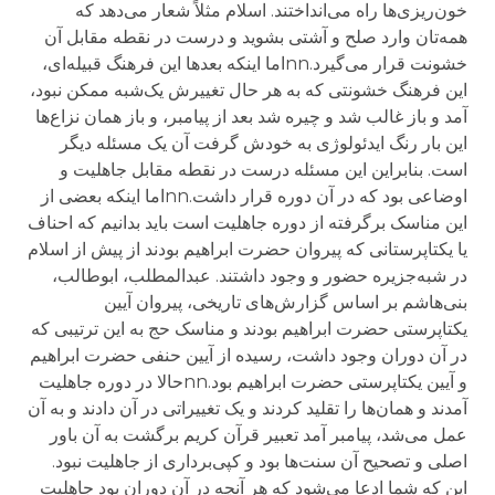
خون‌ریزی‌ها راه می‌انداختند. اسلام مثلاً شعار می‌دهد که
همه‌تان وارد صلح و آشتی بشوید و درست در نقطه مقابل آن
خشونت قرار می‌گیرد.nnاما اینکه بعدها این فرهنگ قبیله‌ای،
این فرهنگ خشونتی که به هر حال تغییرش یک‌شبه ممکن نبود،
آمد و باز غالب شد و چیره شد بعد از پیامبر، و باز همان نزاع‌ها
این بار رنگ ایدئولوژی به خودش گرفت آن یک مسئله دیگر
است. بنابراین این مسئله درست در نقطه مقابل جاهلیت و
اوضاعی بود که در آن دوره قرار داشت.nnاما اینکه بعضی از
این مناسک برگرفته از دوره جاهلیت است باید بدانیم که احناف
یا یکتاپرستانی که پیروان حضرت ابراهیم بودند از پیش از اسلام
در شبه‌جزیره حضور و وجود داشتند. عبدالمطلب، ابوطالب،
بنی‌هاشم بر اساس گزارش‌های تاریخی، پیروان آیین
یکتاپرستی حضرت ابراهیم بودند و مناسک حج به این ترتیبی که
در آن دوران وجود داشت، رسیده از آیین حنفی حضرت ابراهیم
و آیین یکتاپرستی حضرت ابراهیم بود.nnحالا در دوره جاهلیت
آمدند و همان‌ها را تقلید کردند و یک تغییراتی در آن دادند و به آن
عمل می‌شد، پیامبر آمد تعبیر قرآن کریم برگشت به آن باور
اصلی و تصحیح آن سنت‌ها بود و کپی‌برداری از جاهلیت نبود.
این که شما ادعا می‌شود که هر آنچه در آن دوران بود جاهلیت