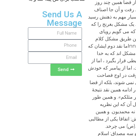
Send Us A
Message
Send