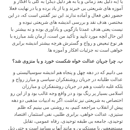
یا (به دلیل بعد زمانی و یا به هر دلیل دیگر) به کلی با افکار و
آموزه های شریعتی بی خبرند و یا از یاد برده و یا در نهایت فعلا
حضور ذهن فعال و آماده ندارند. این نیز گفتنی است که، در این
مختصر، هدف نقد و بررسی اندیشه های شریعتی نبوده و
نیست یعنی هدف عمدتا بازگویی و یادآوری بوده و نه بیشتر. با
این حال آنچه مورد تأیید و تأکید من است، آرمان بلند مبارزه با
هر نوع تبعیض و رواج و گسترش هرچه بیشتر اندیشه برابری
خواهی است نه جزئیات افکار و آموزه ها.
ب. چرا جریان عدالت خواه شکست خورد و یا منزوی شد؟
می دانیم که در دهه چهل و پنجاه هم اندیشه سوسیالیستی و
عدالت طلبانه در جریان روشنفکران سیاسی و مبارز رواج و
بلکه غلبه داشت و هم در جریان روشنفکران و مبارزان
اسلامی بسیار پر رنگ بود و در واقع وجه غالب بود و از این رو
اختصاص به شریعتی نیز نداشت. اگر به ادبیات مذهبی دو دهه
پیش از انقلاب مراجعه کنیم، به روشنی می بینیم که ظلم
ستیزی، عدالت خواهی، برابری طلبی، نفی استثمار، اقتصاد
توحیدی، جامعه بی طبقه توحیدی، رفاه عمومی، تقابل
مستضعفین با مستکبرین و مانند آنها پربسامد است و حتی ذیل