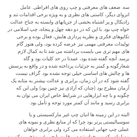
سه. ضعف های معرفتی و چپ روی های افراطی. عامل
انزوای دیگر، کاستی های نظری و به ویژه برخی اقدامات تند و
رادیکال و پر اشتباه بخشی از جریانهای وابسته به جناح عدالت
خواه چپ بود. با این که در دو دهه چهل و پنجاه، چپ اسلامی در
تکاپوهای فکری و نظریه پردازی هایش، فعال بوده و برخی
تولیدات معرفتی مهمی نیز عرضه کرده بود، ولی هنوز گام
های مهم تری می بایست برداشته می شد تا به کمال لازم
برسد. آنچه گفته شده بود، عمدتا در حد کلیات بود و گاه
شعارگونه و کمتر به جزئیات پرداخته شده و در واقع به پرسش
ها و چالش های اساسی خیلی توجه نشده بود. گزاف نیست
گفته شود که در آن زمان، برابری و عدالت بیشتر به مثابه یک
آرمان مطرح بود (چنان که آزادی نیز چنین بود) ولی این که
چگونه و با چه ابزارهایی در شرایط خاص ایران می توان به
برابری رسید و مانند آن کمتر مورد توجه و تأمل بود.
البته در این زمینه ها انبان چپ غیر مارکسیستی و یا
سوسیالیستی پرتر بود چرا که از منابع نظری و نمونه های
عملی چپ جهانی استفاده می کرد ولی برابری خواهان
مسلمان، که می خواستند در رقابت با چپ غیر مذهبی مکتب و