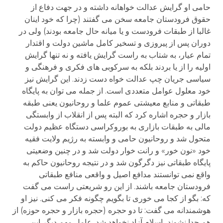
حامی او گرایش عدالت خواهانه داشته و در جهت دفاع از
حقوق فرودستان جامعه سخن می گفتند (چرا که خود اینان
غالبا از طبقات فرودست و یا میانه حال جامعه بودند) ولی در
دوران پس از پیروزی و تسخیر کامل ماشین دولت و اقتدار
تمام عیار، به شتاب به راست گرایش یافته و نه تنها گرایش
اولیه را از یا بردند بلکه به سرکوبی های فکری و فرهنگی و
سیاسی جریان چپ عدالت خواه دست زدند. این گرایش نیز
خود معلول عوامل متعددی است. از جمله می توان به پایگاه
طبقاتی و منابع معیشتی عموم علما و روحانیون یعنی طبقه
بازار و حجره اشاره کرد که البته پس از انقلاب از وابستگی
مالی به طبقات بازاری به بوروکراسی دستگاه عظیم دولت
متحول شد و روحانیون حامی و وابسته به رژیم ولایت فقیه
خود «نون خور» و رانت خوار دولت شد و در چنین وضعیتی
پایگاه طبقاتی نیز دگرگون شد و در نتیجه روحانیون حاکم به
واقع نمی توانستند مدافع اصیل و واقعی منافع طبقاتی
فرودستان جامعه باشند. از این رو شریعتی راست می گفت
که: بگو از کجا می خوری تا بگویم چگونه فکر می کنی. نیز او
هوشمندانه می گفت: تا دو حجره (حجره بازار و حجره حوزه) از
هم جدا نشوند، اسلام آزاد نخواهد شد. عامل مهم دیگر این