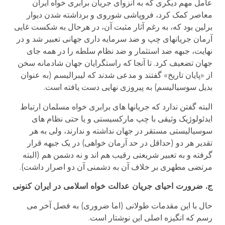
عامل مهم دیگری که به انزوای جریان برابری خواه ایران
معاصر کمک کرد، فروپاشی شوروی و برداشته شدن دیوار
برلین بود که، به رغم آثار مثبت آن، در هرحال به شکست غایی
آرمان جریانهای چپ و ضد سرمایه داری جهانی تعبیر شد و در
نهایت، جبهه ضد استثمار و ضد نظام سلطه را در همه جای
جهان تضعیف کرد. تا آنجا که راستگرایان جهان شادمانه سخن
از «پایان تاریخ» گفتند و مدعی شدند که لیبرالیسم (به عنوان
بدیل سوسیالیسم) به پیروزی نهایی دست یافته است.
البته گفتن ندارد که جریانها های برابری خواه مسلمان ارتباط
ایدئولوژیک وثیقی با چپ مارکسیستی و یا حتی نظام های
سوسیالیستی مستقر در جهان نداشته و ندارند، ولی به هر
تقدیر هر دو (حداقل در حد آرمان خواهی) در یک جبهه قرار
گرفته و به تعبیر شریعتی رقیب هم اند و نه دشمن هم (البته
مرتضی مطهری بر خلاف آن به دشمنی آن دو اصرار داشت).
ج. ضرورت احیای جریان عدالت خواه اسلامی در ایران کنونی
حال با این مقدمات طولانی (اما ضروری) به فصل آخر می
رسم که انگیزه اصلی این نوشتار است.