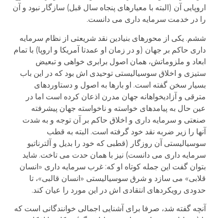
اروپایی آن (البته با معیارهای پنجاه سال قبل) سازگار نبود و آن
را در خدمت سرمایه داری می دانست.
ششم. یکی از محورهای بنیادین نقد شریعتی از نظام سرمایه
داری حاکم بر جهان (و در زمان او عمدتا آمریکا و اروپا) با تمام
ابعاد و ملزوماتش، همان اصول برابری خواهی و تبعیض
ستیزی و اخلاق سوسیالیستی توحیدی اش بود که در این باب
بسیار سخن گفته است. او بارها به اصول و دستاوردهای
مترقی و آزادیخواهانه جهان مدرن اذعان کرده است اما در
عین حال به پیامدهای خواسته و ناخواسته جهان پیشرفته
صنعتی و سرمایه داری و اخلاق حاکم بر آن توجه و به شدت
آنها را زیر ضربه نقد خود گرفته است. البته به قطب
سوسیالیستی آن روزگار (قطبی که خود را بدیل و آلترناتیو
سرمایه داری می دانست) نیز با همان حدت می تاخت. شاید
بتوان گفت این جمله کوتاه او که: غرب سرمایه داری «انسان
قلابی» می سازد و شرق سوسیالیستی «انسان قالبی»، تا
حدودی رویکردهای انتقادی اش در این مورد را عیان کند.
آنچه گفته شد، صرفا برای آشنایی اجمالی خوانندگانی است که