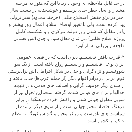
در حد قابل ملاحظه ای وجود دارد. با این که هنوز به مرحله
هشدار و ایجاد خطر جدی نرسیده و خوشبختانه در بیست سال
اخیر در پرتو جنبش اصطلاح طلبی (هرچند محدود) سیر نزولی
پیدا کرده است، ولی با تغییر اوضاع (مثلا با اعمال زور بیشتر و
یا در مقابل کم شدن زور دولت مرکزی و یا شکست کامل
پروژه اصلاح طلبی) می توان فعال شود و چون آتش فشانی
فاجعه و ویرانی به بار آورد.
۲-قدرت یافتن فاشیسم. دیری است که در فضای عمومی
ایران نوعی فاشیسم و راسیسم رواج یافته است. از یک سو
شوونیسم و نژادگرایی و حتی در شکل افراطی اش نژادپرستی
قوم ایرانی در برابر اقوام دیگر (از جمله عرب‌ها) حدت یافته و
از سوی دیگر قومیت گرایی و اصالت های قومی و در نتیجه
جدالها و نزاع های قومی شدت گرفته است. این تحول نیز از
سویی معلول جهانی شدن و واکنش خرده فرهنگها در برابر
فرهنگ اقتصاد محور جهانی است و از سوی دیگر برآمده از
سیاست های نادرست و مرکز محور و گاه سرکوبگرانه نظام
حاکم بر کشور است.
در همین جا باید به فاشیسم متمسک به مذهب نیز اشاره کرد.