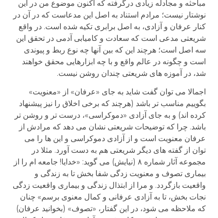
مباحثه و مجادله زیادی درگرفته که اکنون موضوع من در این
نوشتار نیست؛ مرادم استناد به اصل این مدعاست که در آن در
کنار عرفان و آزادی، به اصل برابری تکیه شده است. در واقع
شریعتی مدعی است که سعادت و کامیابی آدمی در تحقق این
سه اصل است؛ هرچند این که بین آنها چه نوع ربط و پیوندی
است و چگونه در عالم واقع و با چه ابزارهایی محقق خواهند
شد، در آموزه های شریعتی چندان روشن نیست.
اجمالا می توان گفت شاید به جای «عرفان» از «معنویت»
بگوییم مناسب تر باشد (هرچند که برخی اخلاق را نیز پیشنهاد
کرده اند) و به جای آزادی «دموکراسی»، درست تر و روشن تر
باشد. چرا که توضیحات شریعتی نشان می دهد که مرادش از
عرفان معنویت است و از آزادی دموکراسی و این ها را می
توان از گفته های دیگر شریعتی هم به دست آورد. مثلا در
مجموعه آثار شماره ۸ (نیایش) می گوید: «خدایا! جامعه ام را از
بیماری تصوف و معنویت زدگی شفا بخش تا به زندگی و
واقعیت بازگردد. و مرا از ابتذال زندگی و بیماری واقعیت زدگی
نجات بخش، تا به آزادی عرفانی و کمال معنوی برسم» چنان
که ملاحظه می شود، در این گفتار، «تصوف» (بخوانید عرفان)