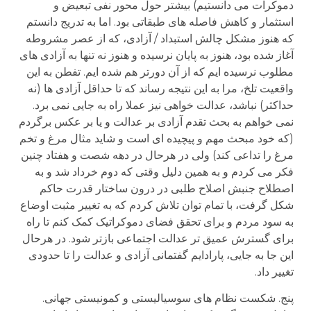
دموکرات می دانستیم) بیشتر حول محور نفی تبعیض و
استثمار و کاهش فاصله های طبقاتی بود. اما به تدریج دانستم
که هنوز مشکل چالش استبداد / آزادی، که از عصر مشروطه
آغاز شده بود، هنوز به پایان نرسیده و هنوز نه تنها به آزادی های
مطلوب نرسیده ایم که از آن دورتر هم شده ایم. تفطن به این
واقعیت تلخ، مرا به این نتیجه رساند که تا حداقل آزادی ها (نه
حداکثر) نباشد، عدالت خواهی نیز عملا راه به جایی نمی برد.
نمی خواهم به بحث تقدم آزادی بر عدالت و یا بر عکس برگردم
(که خود مبحث مهم و پیچیده ای است و شاید مثال مرغ و تخم
مرغ را تداعی کند) ولی در هرحال در دهه شصت و هفتاد چنین
فکر می کردم و به همین دلیل وقتی که دوم خرداد شد و به
اصطلاح جنبش اصلاح طلبی در درون ساختار قدرت حاکم
شکل گرفت، با تمام توان تلاش کردم که به تغییر مثبت اوضاع
به سود مردم و برای تحقق فضای دموکراتیک کمک کنم تا راه
برای گسترش عمیق تر عدالت اجتماعی بازتر شود. در هرحال
این جا به جایی، پارادایم گفتمانی آزادی و عدالت را تا حدودی
تغییر داد.
پنج. شکست نظام های سوسیالیستی و کمونیستی جهانی.