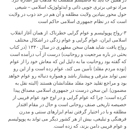
مراد نوعی برتری جویی ذاتی و ایدئولوژیک اسلامی – شیعی
حول محور بنیادین ولایت مطلقه و آن هم در حد ذوب در ولایت
است که در نظام جمهوری اسلامی حاکم است
۳-رواج پوپولیسم و عوام گرایی خطرناک. از همان آغاز انقلاب
اسلامی ایران، عوام گرایی و عوام زدگی در اشکال مختلف
رواج یافت. شاید همان سخن مطهری در سال ۱۳۴۰ (در کتاب
بحثی در باره مرجعیت و روحانیت) درست از آب درآمده است
که گفته بود روحانیت ما به دلیل این که معاش خود را از عوام
(توده مردم مقلد) تأمین می کند، عوام زده است و از این رو
نمی تواند مترقی و پیشتاز باشد و همواره دنباله رو عوام خواهد
بود و مراجع تقلید خود مقلد مقلدانشان هستند (البته نقل به
مضمون). این سخن درست در جمهوری اسلامی مصداق پیدا
کرده است؛ چرا که عوام گرایی و در اوج خود عوام فریبی از
خصیصه تاریخی صنف روحانی است و حال در مقام اقتدار
مطلقه و با در اختیار گرفتن تمام ابزارهای سنتی و مدرن
فرهنگی و تبلیغی، بیش از هر کشور دیگر می تواند به پوپولیسم
و عوام فریبی دامن بزند، که زده است.