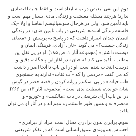
دوم. این نفی تبعیض در تمام ابعاد است و فقط جنبه اقتصادی
ندارد؛ هرچند مسئله معیشت و زندگی مادی بسیار مهم است و
باید تأمین شود. ولی در هرحال سوسیالیسم اساسا و اولا «یک
فلسفه زندگی است». شریعتی در باب تأمین «نان» در زندگی
آدمیان چندان اصرار داشت که در پاسخ به پرسش از «معنای
زندگی چیست؟» می گوید: «نان، آزادی، فرهنگ، ایمان و
دوست داشتن» (مجموعه آثار ۱، ص ۱۸۵). او در پی نقل این
مطلب، تأکید می کند که «نان» در آغاز این پنجگانه، دقیق و
درست انتخاب شده است. او در این باب تا آنجا اصرار داشت
که می گفت «مردمی را که «آب قنات» ندارند به جستجوی
«آب حیات» در پی اسکندر روانه کردن و قصه خضر در گوش
شان خواندن، شیطنت بدی است» (مجموعه آثار ۱۳، ص ۲۶۶).
در این باب آرای شریعتی در باب «مالکیت» و «توزیع» و
«مصرف» و همین طور «استثمار» مهم اند و در آثار او می توان
یافت.
سوم. برابری بدون برادری محال است. مراد از «برادری»
احساس هم‌پیوندی عمیق انسانی است که در تفکر شریعتی