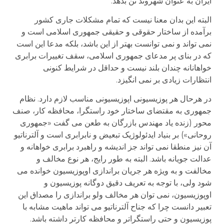
ایران به عنوان شهروند تن بدهد.
البته این بدان معنا نیست که تمام مشکلات جاری کشور
برآمده از ساختار حقوقی و حقیقی جمهوری اسلامی است و
نمی تواند و نمی توانست بهتر از این باشد، بلکه مدعا این است
که در بنای پر مدعای جمهوری اسلامی، سقف تغییرات برابری
خواهانانه چندان بلند نیست و حداقل در شرایط کنونی
انتظارات زیادی بر نمی انگیزد.
در هرحال هر پوزیسیونی اپوزیسیونی مناسب لازم دارد. نظام
جمهوری به مقتضای ساختار خود راستگرا، محافظه کار، صنف
محور (زنده یاد مهندس بازرگان به طعن می گفت «جمهوری
روحانی») بر بنیاد ایدئولوژیک تبعیض و نابرابری است و آلترناتیو
آن نیز منطقا نمی تواند جز اندیشه و راهبرد برابری خواهانه و
عدالت جویانه باشد. البته به طور رایج، هر نوع مخالف و
مخالفت و به ویژه هر جریان براندازی اوپوزیسیون خوانده می
شود ولی، با توجه به تعریف دقیق دوگانه پوزیسیون و
اوپوزیسیون، نمی توان هر مخالف ولو براندازی را مصداق این
تعبیر دانست چرا که جناح آلترناتیو می تواند ماهیت مشابه با
پوزیسیون و حتی راستگراتر و محافظه کارتر داشته باشد.