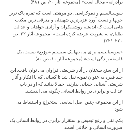
برادرانه» محال است» (مجموعه آثار ۲۰، ص ۴۸۱).
سوسیالیسم و دموکراسی، دو موهبتی است که ثمره پاک ترین
خونها و دست آورد عزیزترین شهیدان و مترقی ترین مکتب
هایی است که اندیشه روشنفکران و آزادی خواهان و عدالت
طلبان، به بشریت عرضه کرده است» (مجموعه آثار ۲۲، ص
۲۲۰-۲۲۱).
«سوسیالیسم برای ما، تنها یک سیستم «توزیع» نیست، یک
فلسفه زندگی است» (مجموعه آثار ۱۰، ص ۸۰).
از این سنخ سخنان در آثار شریعتی فراوان می توان یافت. این
چند فقره به عنوان نمونه نقل شد تا کسانی که با افکار و آثار
شریعتی آشنایی چندانی ندارند، اجمالا بدانند که او در باب
عدالت و برابری در روابط انسانی چگونه می اندیشید.
از این مجموعه چنین اصل اساسی استخراج و استنباط می
شود:
یکم. نفی و رفع تبعیض و استقرار برابری در روابط انسانی یک
ضرورت انسانی و اخلاقی است.