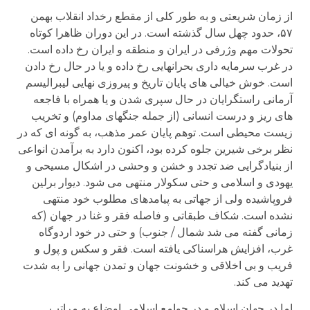
از زمان شریعتی و به طور کلی از مقطع رخداد انقلاب بهمن
۵۷، حدود چهل سال گذشته است. در این دوران ظاهرا کوتاه
تحولات مهم وژرفی در ایران و منطقه و ایران رخ داده است.
در غرب سرمایه داری بحرانهایی رخ داده و یا در حال رخ دادن
است. خوش خیالی های پایان تاریخ و پیروزی نهایی لیبرالیسم
آرمانی راستگرایان در حال سپری شدن و یا همراه با فاجعه
های ریز و درست انسانی (از جمله جنگهای مداوم) و تخریب
زیست محیطی است. توهم پایان عمر مذهب، به گونه ای که در
نظر برخی شیرین جلوه کرده بود، اکنون دارد به برآمدن انواعی
از بنیادگرایی ضد تجدد و خشن و وحشی در اشکال مسیحی و
یهودی و اسلامی و حتی سکولار منتهی می شود. دیوار برلین
فروپاشیده ولی از جهاتی به پیامدهای مطلوب خود منتهی
نشده است. شکاف طبقاتی و فاصله فقر و غنا در جهان (که
زمانی گفته می شد شمال / جنوب) و حتی در خود اردوگاه
غرب، افزایش هراسناکی یافته است. فقر و سکس و پول و
فریب و بی اخلاقی و خشونت جهان و تمدن جهانی را به شدت
تهدید می کند.
اما در جهان اسلام و در جوامع اسلامی اوضاع به مراتب