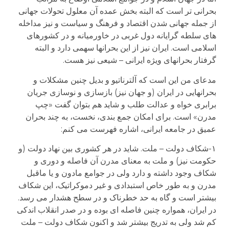
بحرانی تر است که البته بخش عمده آن معلول تحولات جهانی
از جمله جهانی شدن اقتصاد و فرهنگ و سیاست و نیز مداخله
های سلطه گرایانه دول غربی در خاورمیانه و در کشورهای
اسلامی است. ایران نیز از این بحرانها سهمی دارد و البته
گرفتار بحرانهای ویژه ایرانی – شیعی نیز هست.
مدعای من این است که آلترناتیو و بدیل چنین مشکلات و
بحرانهایی در ایران (و جهان نیز) بازسازی و نوسازی جریان
برابری خواه و عدالت طلب و شاید هم بتوان گفت «چپ
مدرن» است. برای امکان جمع بندی، نخست، به چند بحران
عمیق در جامعه ایرانی، اشاره فهرست می کنم:
۱-شکاف دولت – ملت. شاید در هر کشوری بین نهاد دولت (و
حکومت نیز) و ملت به معنای مدرن آن فاصله و دوری و
شکاف وجود داشته و دارد ولی در جوامع مادون و یا ماقبل
مدرن و به طور خاص استبدادی و غیر دموکراتیک، این شکاف
بیشتر است و گاه به حد خطرناک و در سطح هشدار می رسد.
در ایران، همواره چنین فاصله ای بوده و در صدر انقلاب اندکی
کم شد ولی به تدریج بیشتر شد و اکنون شکاف دولت – ملت