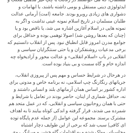
ایدئولوژی دینی مستقل و بومی داشته باشند، با ابهامات و
دشواری های زیادی روبرو بودند. جامعه (امت) آرمانی عدالت
طلبان مسلمان در تاریخ اسلام نمونه عینی نداشت و اگر به
نمونه هایی در اسلام آغازین اشاره می شد، یا ناقص بود و یا
(چنان که بعدها روشن شد) اصولا توهمی بوده و حداقل برای
جوامع مدرن امروز قابل انطباق نبود. پس از انقلاب دانستیم که
برخی مدعیات روشنفکران و یا حتی سنتگرایان سیاسی و
انقلابی در باب «اسلام انقلابی» و عدالت محور و آزادیخواه چه
اندازه خام و گاه سست و بی بنیاد بوده است.
در هرحال در شرایط حساس و مهم پس از پیروزی انقلاب،
جریانهای رنگارنگ چپ اسلامی، نه برنامه خاص و مدونی برای
اداره کشور بر اساس همان آرمانهای بلند و انسانی داشتند و
نه، حداقل شماری از اینان، حاضر بودند در تعامل با شرایط و
حتی با همان روحانیون سیاسی و انقلابی، که در عمل متحد هم
شمرده می شدند، قرار گرفته و اندکی کوتاه بیایند تا به اهداف
مشترک برسند. مجموعه این عوامل (از جمله عدم پایگاه توده
ای کافی) سبب شد که برخی از این طوایف دچار اشتباه
محاسباتی مهلک شده و به اقدامات گاه خشن و ویرانگر روی