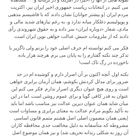
می کنیم. در انتخابات ریاست جمهوری اخیر ایران نیز، اکثریت
مردم ایران (و بیشتر جوانان) نشان دادند که با فاشیسم مذهبی
و پوپولیسم دغلکار میانه ندارد و، به رغم نیازهای شدید مالی و
مادی، شعار «دوباره ایران» سر داده و به حقوق شهروندی رأی
دادند که از ملزومات جنبش عدالت خواهی نوین ایران است.
فکر می کنم توانسته ام حرف اصلی خود را بزنم ولی ناگزیر با
تذکر چند نکته گفتارم را به پایان می برم. هرچند هزار باده
ناخورده در رگ تاک است!
نکته اول. آنچه اکنون بر آن اصرار دارم و کوشیده ام در حد
ضرور برای مدلل کردنش بکوشم، همان آرمان برابری خواهی
است و روی هیچ عنوان دیگری اصرار ندارم. فکر می کنم این
عنوان به قدر کافی گویا و برای عموم روشن است. اما در این
میان شاید همان عنوان دیرین عدالت نیز مناسب باشد اما باید
به تأکید بگویم مرادم عدالت به معنای برابری و مساوات است
(یعنی همان مضمون اصلی اصل هشتم متمم قانون اساسی
مشروطه که متأسفانه به دلیل مخالفت جدی محافظه کاران
آن روز به شکلی رندانه تحریف شد) و نیز همان موضوع اصل