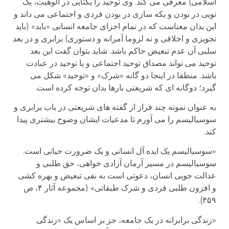
اسلامی) معرفی می کند. وی توحید را یکتایی در الوهیت، یک
تویی در بودن و یکه سازی در بودن فردی و اجتماعی می داند و
این بدان معناست که در تمام اجزای جامعه انسانی «باید» (باید
تجویزی و اخلاقی و نه لزوما آمرانه و دستوری) برابری و در بعد
سلبی آن عدم تبعیض حاکم باشد. شاید بتوان گفت این بعد
توحید می تواند مصداق توحید اجتماعی و یا توحید در عبادت
باشد. منطقا در اینجا دو گانه «شرک» و «توحید» شکل می
گیرد؛ دوگانه ای که شریعتی بارها بدان توجه کرده است.
به عنوان نمونه چند فراز از گفته های شریعتی در باب برابری و
سوسیالیسم را می آورم تا مدعیات ایشان وضوح بیشتری پیدا
کند.
«سوسیالیسم یک ایده آل انسانی و یک ضرورت حیاتی است.
سوسیالیسم در مسیر آرمان آزادی خواهی، حق طلبی و
عدالت جویی انسان، دعوتی است به نفی تبعیض و بهره کشی
و افزون طلبی فردی و شرک طبقاتی» (مجموعه آثار ۴، ص
۳۵۹).
«زندگی برابرانه در یک جامعه، جز بر اساس یک «زندگی