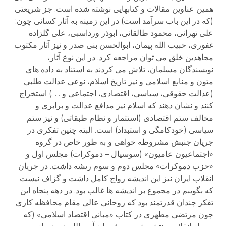
همین عناوین مقالات و کتابهایی نوشته شده است. جز شریعتی
(که در این باب سرآمد است) در این زمینه به آثار کسانی چون:
علی تهرانی، محمود طالقانی، ابوذر ورداسبی، علی گلزاده
غفوری، حبیب الله پیمان، ابوالحسن بنی صدر و نیز آثار مکتوب
مجاهدین خلق می توان مراجعه کرد. در این نوع آثار،
نویسندگان مسلمان، تلاش می کردند به استناد به داده های
متون و منابع اسلامی و نیز تاریخ اسلام، نوعی عدالت طلبی
(عدالت حقوقی، سیاسی، اقتصادی، اجتماعی و . . .) استخراج
کنند و نشان دهند که اسلام نیز مدافع عدالت و برابری و
مخالف ستم اقتصادی (استثمار و نطام طبقاتی) و نیز ستم
سیاسی (خودکامگی و استبداد) است. البته چنین تفکری در
جریان جنبش مشروطه خواهی و به طور خاص در گروه
«اجتماعیون عامیون» (سوسیال – دموکرات) مجلس اول و
«حزب دموکرات» مجلس دوم و سوم ریشه داشت. در جریان
انقلاب ایران نیز این اندیشه رواج کامل داشت و گزاف نیست
که بگویبم در مجموع بر اندیشه ها غالب بود. در دهه پنجاه این
تفکر چندان قدرتمند بود که روحانی عالی مقام محافظه کاری
چون مرتضی مطهری در کتاب «مبانی اقتصاد اسلامی» (که