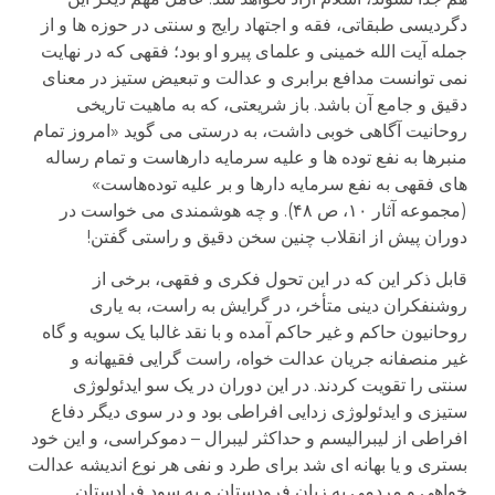
دگردیسی طبقاتی، فقه و اجتهاد رایج و سنتی در حوزه ها و از
جمله آیت الله خمینی و علمای پیرو او بود؛ فقهی که در نهایت
نمی توانست مدافع برابری و عدالت و تبعیض ستیز در معنای
دقیق و جامع آن باشد. باز شریعتی، که به ماهیت تاریخی
روحانیت آگاهی خوبی داشت، به درستی می گوید «امروز تمام
منبرها به نفع توده ها و علیه سرمایه دارهاست و تمام رساله
های فقهی به نفع سرمایه دارها و بر علیه توده‌هاست»
(مجموعه آثار ۱۰، ص ۴۸). و چه هوشمندی می خواست در
دوران پیش از انقلاب چنین سخن دقیق و راستی گفتن!
قابل ذکر این که در این تحول فکری و فقهی، برخی از
روشنفکران دینی متأخر، در گرایش به راست، به یاری
روحانیون حاکم و غیر حاکم آمده و با نقد غالبا یک سویه و گاه
غیر منصفانه جریان عدالت خواه، راست گرایی فقیهانه و
سنتی را تقویت کردند. در این دوران در یک سو ایدئولوژی
ستیزی و ایدئولوژی زدایی افراطی بود و در سوی دیگر دفاع
افراطی از لیبرالیسم و حداکثر لیبرال – دموکراسی، و این خود
بستری و یا بهانه ای شد برای طرد و نفی هر نوع اندیشه عدالت
خواهی و مردمی به زیان فرودستان و به سود فرادستان.