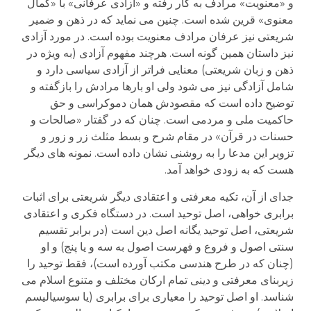
و «معنویت» مرادف به کار رفته و «آزادی عرفانی» با «کمال
معنوی» قرین شده است. چنین می نماید که در ذهن و ضمیر
شریعتی نیز عرفان مرادف معنویت بوده است. در مورد آزادی
نیز داستان همین گونه است. هرچند مفهوم آزادی (به ویژه در
ذهن و زبان شریعتی) معنایی فراتر از آزادی سیاسی دارد و
شامل آزادگی نیز می شود ولی او بارها مرادش را بازگفته و
توضیح داده است که مقصودش همان دموکراسی و حق
حاکمیت ملی و مردمی است. چنان که در گفتار «صالحات و
حسنات در قرآن» در مقام شرح و بسط مثلث زر و زور و
تزویر این مدعا را به روشنی نشان داده است. نمونه های دیگر
هست که به زودی خواهد آمد.
جدای از آن، تکیه معرفتی و اعتقادی دیگر شریعتی برای اثبات
برابری خواهی، اصل توحید است. در دستگاه فکری و اعتقادی
شریعتی، اصل توحید یگانه اصل دین است (در برابر تقسیم
سنتی اصول و فروع و فهرست اصول به سه و یا پنج) و او
(چنان که در طرح هندسی مکتب آورده است)، فقط توحید را
زیربنای معرفتی و دینی تمام ارکان مختلف و متنوع اسلام می
شناسد. او اصل توحید را معیاری برای برابری (یا سوسیالیسم