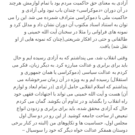
آزادی به معنای حق حاکمیت مردم بود با تمام لوازمش. هرچند
در آن دوران «دموکراسی» چندان باب نبود ولی آزادی و
حاکمیت ملی با دموکراسی مترادف شمرده می شد. این را می
توان به استناد اسناد مکتوب آن دوران نشان داد و مدلل کرد و
نمونه های فراوانی را مثلا در سخنان آیت الله خمینی و
طالقانی و حتی در افکار شریعتی(چنان که نمونه هایی از او
نقل شد) یافت.
وقتی انقلاب شد، می پنداشتم که به آزادی رسیده ایم و حال
باید برای برابری و عدالت مبارزه کرد. به دیگر زبان، فکر می
کردم به عدالت سیاسی (دموکراسی یا همان جمهوری و
استقلال) رسیده ایم و به ویژه در آن زمان سرخوشانه می
پنداشتم که اسلام انقلابی حامل آزادی (در تمام ابعاد و لوازم
آن) هست و آیت الله خمینی می تواند با اجتهادات فقهی خود
راه انقلاب را بگشاید و در تداوم آن بکوشد. گمان می کردم
حال که آزادی محقق شده، باید برای برابری و زدودن انواع
تبعیض از ساحت جامعه کوشید. از این رو در دو سال اول
مجلس اول، حساسیت ها و تکاپوهای من (البته در کنار برخی
دوستان همفکر عدالت خواه دیگر که خود را سوسیال –