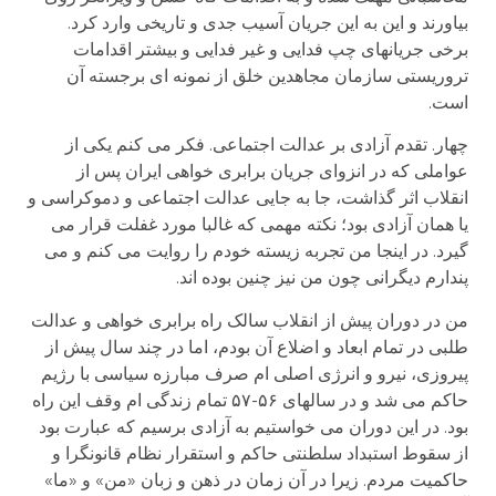
بیاورند و این به این جریان آسیب جدی و تاریخی وارد کرد.
برخی جریانهای چپ فدایی و غیر فدایی و بیشتر اقدامات
تروریستی سازمان مجاهدین خلق از نمونه ای برجسته آن
است.
چهار. تقدم آزادی بر عدالت اجتماعی. فکر می کنم یکی از
عواملی که در انزوای جریان برابری خواهی ایران پس از
انقلاب اثر گذاشت، جا به جایی عدالت اجتماعی و دموکراسی و
یا همان آزادی بود؛ نکته مهمی که غالبا مورد غفلت قرار می
گیرد. در اینجا من تجربه زیسته خودم را روایت می کنم و می
پندارم دیگرانی چون من نیز چنین بوده اند.
من در دوران پیش از انقلاب سالک راه برابری خواهی و عدالت
طلبی در تمام ابعاد و اضلاع آن بودم، اما در چند سال پیش از
پیروزی، نیرو و انرژی اصلی ام صرف مبارزه سیاسی با رژیم
حاکم می شد و در سالهای ۵۶-۵۷ تمام زندگی ام وقف این راه
بود. در این دوران می خواستیم به آزادی برسیم که عبارت بود
از سقوط استبداد سلطنتی حاکم و استقرار نظام قانونگرا و
حاکمیت مردم. زیرا در آن زمان در ذهن و زبان «من» و «ما»