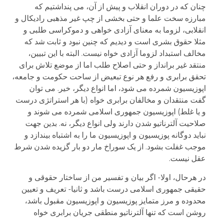
چنان که در دوران انقلاب و پیش از آن، می پنداشتیم که
مبارزه سخت علما و حتی بخشی از چپ غیر مذهبی رادیکال و
انقلابی، لزوما به معنای آزادی خواهی و دموکراسی طلبی و
مثلا حقوق بشری است و دیدیم که چنین نبود و ثابت شد که
مخالف استبداد لزوما آزادی خواه نیست. البته با این تبیین،
منتقد غیر برانداز و حتی اصلاح طلب اما از موضع تلاش برای
تحقق برابری و رفع هر نوع تبعیض از ساحت حکومت و جامعه،
اپوزیسیون شمرده می شود، اما انواع دیگر، خیر. می توان
گفت منتقدان و مخالفان برابری خواه (با هر استراتژی درست
و یا غلط) اپوزیسیون جمهوری اسلامی شمرده می شوند و
صلاحیت آلترناتیو شدن دارند ولی انواع دیگر، نه. بدین جهت
نباید دوگانه پوزیسیون و اپوزیسیون ما را به اشتباه بیندازد و
موجب غفلت بشود. از یک سوراخ مار دو بار گزیده شدن شرط
عقل نیست.
در هرحال، اولا- اگر بیان و تفسیر من از ساختار حقوقی و
حقیقی جمهوری اسلامی درست باشد و ثانیا- تعریف و تعیین
محدوده و مرز متمایز پوزیسیون و اپوزیسیون مقبول باشد،
روشن است که تنها آلترناتیو منطقی جریان برابری خواه