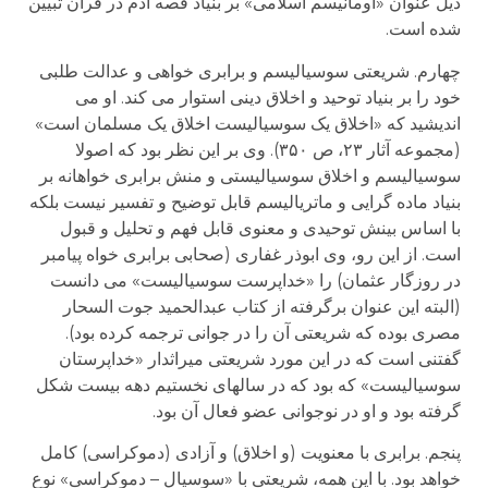
ذیل عنوان «اومانیسم اسلامی» بر بنیاد قصه آدم در قرآن تبیین
شده است.
چهارم. شریعتی سوسیالیسم و برابری خواهی و عدالت طلبی
خود را بر بنیاد توحید و اخلاق دینی استوار می کند. او می
اندیشید که «اخلاق یک سوسیالیست اخلاق یک مسلمان است»
(مجموعه آثار ۲۳، ص ۳۵۰). وی بر این نظر بود که اصولا
سوسیالیسم و اخلاق سوسیالیستی و منش برابری خواهانه بر
بنیاد ماده گرایی و ماتریالیسم قابل توضیح و تفسیر نیست بلکه
با اساس بینش توحیدی و معنوی قابل فهم و تحلیل و قبول
است. از این رو، وی ابوذر غفاری (صحابی برابری خواه پیامبر
در روزگار عثمان) را «خداپرست سوسیالیست» می دانست
(البته این عنوان برگرفته از کتاب عبدالحمید جوت السحار
مصری بوده که شریعتی آن را در جوانی ترجمه کرده بود).
گفتنی است که در این مورد شریعتی میراثدار «خداپرستان
سوسیالیست» که بود که در سالهای نخستیم دهه بیست شکل
گرفته بود و او در نوجوانی عضو فعال آن بود.
پنجم. برابری با معنویت (و اخلاق) و آزادی (دموکراسی) کامل
خواهد بود. با این همه، شریعتی با «سوسیال – دموکراسی» نوع