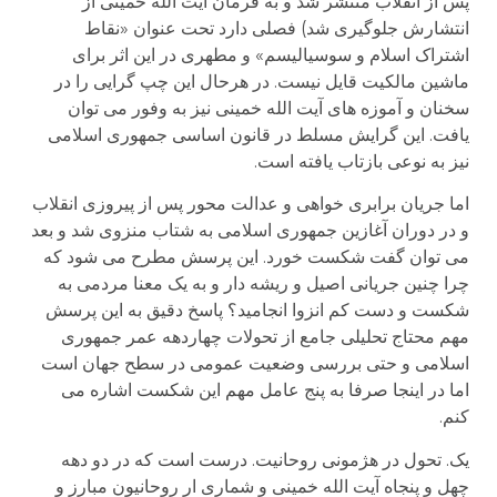
پس از انقلاب منتشر شد و به فرمان آیت الله خمینی از
انتشارش جلوگیری شد) فصلی دارد تحت عنوان «نقاط
اشتراک اسلام و سوسیالیسم» و مطهری در این اثر برای
ماشین مالکیت قایل نیست. در هرحال این چپ گرایی را در
سخنان و آموزه های آیت الله خمینی نیز به وفور می توان
یافت. این گرایش مسلط در قانون اساسی جمهوری اسلامی
نیز به نوعی بازتاب یافته است.
اما جریان برابری خواهی و عدالت محور پس از پیروزی انقلاب
و در دوران آغازین جمهوری اسلامی به شتاب منزوی شد و بعد
می توان گفت شکست خورد. این پرسش مطرح می شود که
چرا چنین جریانی اصیل و ریشه دار و به یک معنا مردمی به
شکست و دست کم انزوا انجامید؟ پاسخ دقیق به این پرسش
مهم محتاج تحلیلی جامع از تحولات چهاردهه عمر جمهوری
اسلامی و حتی بررسی وضعیت عمومی در سطح جهان است
اما در اینجا صرفا به پنج عامل مهم این شکست اشاره می
کنم.
یک. تحول در هژمونی روحانیت. درست است که در دو دهه
چهل و پنجاه آیت الله خمینی و شماری ار روحانیون مبارز و