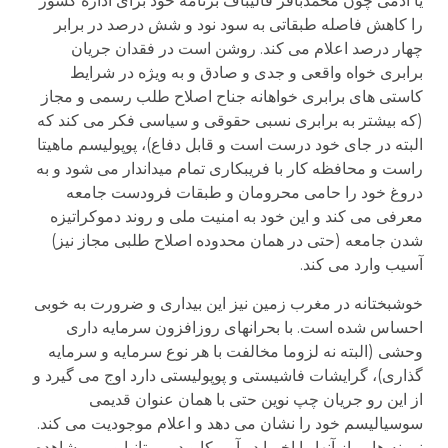
یا آدمی چون محمدباقر قالیباف برنامه خود برای اداره کشور
را کاهش فاصله طبقاتی به سود نود و شش درصد در برابر
چهار درصد اعلام می کند. روشن است در فقدان جریان
برابری خواه واقعی و جدی و صادق و به ویژه در شرایط
کاستی های برابری خواهانه جناح اصلاح طلب رسمی و مجاز
(که بیشتر به برابری نسبی حقوقی و سیاسی فکر می کند که
البته در جای خود درست است و قابل دفاع)، پوپولیسم ماهیتا
راست و محافظه کار با فریبکاری تمام میداندار می شود و به
دروغ خود را حامی محرومان و طبقات فرودست جامعه
معرفی می کند و این خود به امنیت ملی و روند دموکراتیزه
شدن جامعه (حتی در همان محدوده اصلاح طلبی مجاز نیز)
آسیب وارد می کند.
خوشبختانه در مغرب زمین نیز این بیداری و ضرورت به خوبی
احساس شده است. با بحرانهای روزافزون سرمایه داری
وحشی (البته نه لزوما مخالفت با هر نوع سرمایه و سرمایه
گذاری)، گرایشات فاشیستی و پوپولیستی دارد اوج می گیرد و
از این رو جریان چپ نوین حتی با همان عنوان قدیمی
سوسیالیسم خود را نشان می دهد و اعلام موجودیت می کند.
نمونه هایی از آنها را اخیرا در آمریکا و در بریتانیا و . . . مشاهده