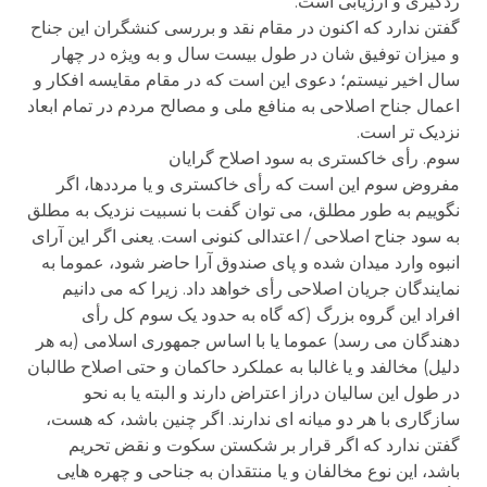
ردگیری و ارزیابی است.
گفتن ندارد که اکنون در مقام نقد و بررسی کنشگران این جناح
و میزان توفیق شان در طول بیست سال و به ویژه در چهار
سال اخیر نیستم؛ دعوی این است که در مقام مقایسه افکار و
اعمال جناح اصلاحی به منافع ملی و مصالح مردم در تمام ابعاد
نزدیک تر است.
سوم. رأی خاکستری به سود اصلاح گرایان
مفروض سوم این است که رأی خاکستری و یا مرددها، اگر
نگوییم به طور مطلق، می توان گفت با نسبیت نزدیک به مطلق
به سود جناح اصلاحی / اعتدالی کنونی است. یعنی اگر این آرای
انبوه وارد میدان شده و پای صندوق آرا حاضر شود، عموما به
نمایندگان جریان اصلاحی رأی خواهد داد. زیرا که می دانیم
افراد این گروه بزرگ (که گاه به حدود یک سوم کل رأی
دهندگان می رسد) عموما یا با اساس جمهوری اسلامی (به هر
دلیل) مخالفد و یا غالبا به عملکرد حاکمان و حتی اصلاح طالبان
در طول این سالیان دراز اعتراض دارند و البته یا به نحو
سازگاری با هر دو میانه ای ندارند. اگر چنین باشد، که هست،
گفتن ندارد که اگر قرار بر شکستن سکوت و نقض تحریم
باشد، این نوع مخالفان و یا منتقدان به جناحی و چهره هایی