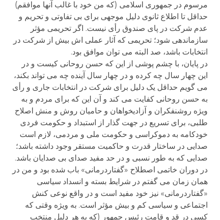
مرسوم در جمهوری اسلامی (که من خود با غالب آنها موافقم)
حداقل تا اطلاع ثانوی دلیل موجهی برای بی تفاوتی و تحریم و
عدم شرکت در پای صندوق رأی نیست. اگر تحریمی مؤثر
سازماندهی شود؛ تحریمی که آثار عملی اش بیش از شرکت در
انتخابات باشد، صد البته می توان موافق بود.
در پایان، با چشم پوشی از این که حسن روحانی کیست و در
این چهار سال چه کرده و در چهار سال آینده چه می تواند بکند،
می گویم حداقل یک دلیل برای شرکت در انتخابات جاری و رأی
به حسن روحانی کفایت می کند و آن این که برای مردم و به
ویژه روشنفکران و آزادیخواهان و حامیان روش و منش اصلاح
طلبی، برای تسریع در جهت گذار از استبداد و حکومت فردی
خودکامه به دموکراسی و حکومت ملی و مردمی، لازم است
صدایی در ساختار قدرت و حاکمیت مستقر وجود داشته باشد؛
صدایی که به طور نسبی و در حد مفید صدای بی صدایان باشد.
در دوران خاتمی اصطلاح «گفتاردرمانی» باب شده بود و من در
همان زمان می گفتم در شرایط بسته و انسداد سیاسی
«گفتاردرمانی» نیز خود مفید است و در واقع نوعی کنش
اجتماعی و سیاسی کم و بیش مؤثر است. به ویژه وقتی که
کسی در قد و قامت رئیس جمهور (که به هر دلیل منتخب