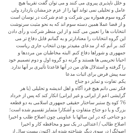
و خلل ناپذیری پیروی می کنند و می توان گفت تقریبا هیچ
عامل و تحلیلی نمی تواند آنها را از عزم جزمشان بازدارد ولی
گروه سوم همواره بین شرکت و عدم شرکت در نوسان است
و از قضا عملا همین دسته سوم اند که به نحو مثبت سرنوشت
انتخابات ها را تعیین می کنند و از این منظر شرکت و رأی دادن
این گروه انتخابات را معنادارتر و به گمانم قابل دفاع تر می
کند. بر آنم که از مدعای مفیدتر بودن انتخاب جاری ریاست
جمهوری و شوراها دفاع کنم. البته مخاطبان من مرددها و
احیانا تحریمی ها هستند و گرنه دو گروه اول و دوم تصمیم خود
را گرفته و استدلال های من در آنها قاعدتا تأثیری بر آنها ندارد.
سه پیش فرض برای اثبات مدعا
یکم. تفاوت و تمایز دو جناح
فکر نمی دانم هیچ فرد آگاه و اهل اندیشه و تحلیلی (با هر
گرایشی اعم از ایرانی و غیر ایرانی) انکار کند که پس از خرداد
76 کوه یخ ستبر ساختار حقیقی جمهوری اسلامی به دو قطعه
بزرگ و یا دو جناح متفاوت و آشکارا متمایز تقسیم شده است؛
دو جناحی که در این سالها با عناوینی چون اصلاح طلب و اخیرا
اصلاح طالب / اعتدالی در یک سو و محافظه کار و اخیرا
اصولگرا در سوی دیگر شناخته شده اند. اکنون بیست سال از