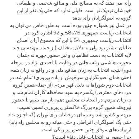
رأی می دهند که به مصالح ملی و منافع شخصی و طبقاتی
خودشان نزدیک تر است. دلیلی ندارد که حتی یک نفر از این
گروه به اصولگرایان رأی بدهد.
در عمل نیز همواره چنین بوده است. به طور خاص می توان به
انتخابات ریاست جمهوری 76، 88 و 92 اشاره کرد. در
انتخابات ریاست جمهوری 84 با این که مجموع آرای اصلاح
طلبان بیشتر بود ولی به دلایل مختلف (از جمله مهندسی چند
لایه انتخابات به دست نظامیان و نیز حضور چهره نه چندان
محبوب هاشمی رفسنجانی در رقابت با احمدی نژاد در مرحله
دوم) نتیجه انتخابات به زیان منافع ملی و در واقع به زیان همه
(حتی همان اصولگرایان سرخوش از باده پیروزی) تمام شد. در
انتخابات دوم شوراها به دلیل قهر مردم (از جمله همین گروه
مرددهای معترض) یکسره به سود محافظه کاران تمام شد و
به زیان مردم. در انتخابات مجلس دهم، باز می بینیم با حضور
نیرومند همین گروه بزرگ خاکستری پیروزی نسبی نصیب
مردم و کشور شد و سیمای درخشان رأی تهران (که اجازه نداد
حتی یک اصولگرای افراطی و حتی میانه رو به مجلس راه یابد)
از پیامدهای موفق چنین حضور پر رنگی است.
چرا حضور در انتخابات قابل دفاع است؟