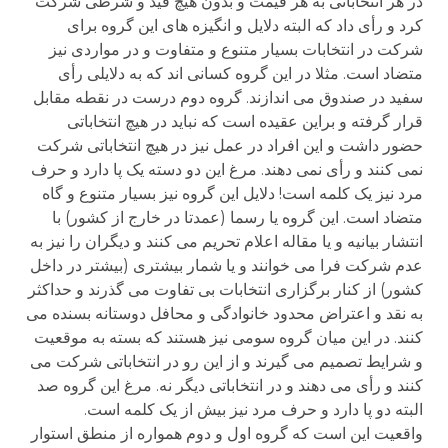
در هر انتخاباتی به هر قیمت و بدون هیچ قید و شرطی شرکت
کرد و رأی داد که البته دلایل و انگیزه های این گروه برای
شرکت در انتخابات بسیار متنوع و متفاوت و در مواردی نیز
متضاد است. مثلا در این گروه کسانی اند که به دلایلی رأی
سفید در صندوق می اندازند. گروه دوم درست در نقطه مقابل
قرار گرفته و براین عقیده است که نباید در هیچ انتخاباتی
حضور داشت و این افراد در عمل نیز در هیچ انتخاباتی شرکت
نمی کنند و رأی نمی دهند. مرغ این دو دسته یک پا دارد و حرف
مرد نیز یک کلمه است! دلایل این گروه نیز بسیار متنوع و گاه
متضاد است. این گروه یا رسما (عمدتا در خارج از کشور) با
انتشار بیانیه و یا مقاله اعلام تحریم می کنند و دیگران را نیز به
عدم شرکت فرا می خوانند و یا شمار بیشتری (بیشتر در داخل
کشور) از کنار برگزاری انتخابات بی تفاوت می گذرند و حداکثر
به نقد و اعتراض محدود خانوادگی و محافل دوستانه بسنده می
کنند. در این میان گروه سومی نیز هستند که بسته به موقعیت
و شرایط تصمیم می گیرند و از این رو در انتخاباتی شرکت می
کنند و رأی می دهند و در انتخاباتی دیگر نه. مرغ این گروه صد
البته دو پا دارد و حرف مرد نیز بیش از یک کلمه است.
واقعیت این است که گروه اول و دوم همواره از منطق استوار