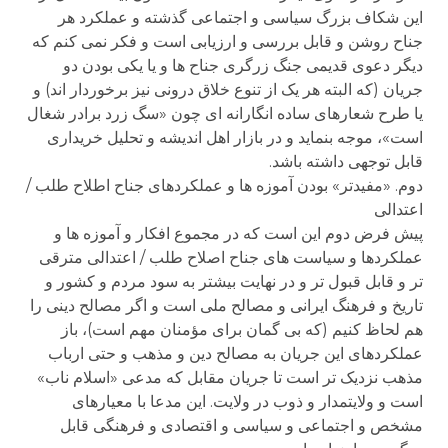
این شکاف بزرگ سیاسی و اجتماعی گذشته و عملکرد هر
جناح روشن و قابل بررسی و ارزیابی است و فکر نمی کنم که
دیگر دعوی قدیمی جنگ زرگری جناح ها و یا یکی بودن دو
جریان (که البته هر یک از تنوع خلاق درونی نیز برخوردار اند) و
یا طرح شعارهای ساده انگارانه ای چون «سگ زرد برادر شغال
است»، موجه بنماید و در بازار اهل اندیشه و تحلیل خریداری
قابل توجهی داشته باشد.
دوم. «مفیدتر» بودن آموزه ها و عملکردهای جناح اطلاح طلب /
اعتدالی
پیش فرض دوم این است که در مجموع افکار و آموزه ها و
عملکردها و سیاست های جناح اصلاح طلب / اعتدالی مترقی
تر و قابل قبول تر و در نهایت بیشتر به سود مردم و کشور و
تاریخ و فرهنگ ایرانی و مصالح ملی است و اگر مصالح دینی را
هم لحاظ کنیم (که بی گمان برای مؤمنان مهم است)، باز
عملکردهای این جریان به مصالح دین و مذهب و حتی ارباب
مذهب نزدیک تر است تا جریان مقابل که مدعی «اسلام ناب»
است و ولایتمدار و ذوب در ولایت. این مدعا با معیارهای
مشخص و اجتماعی و سیاسی و اقتصادی و فرهنگی قابل