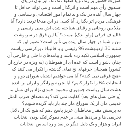
صورت حضور پر رنگ و یا ضعیف تک تک ایرانیان در پای
صندوق رأی مهم است و اثرگذار است و می تواند حداقل تا
چهار سال آینده در نیک و بد تمام امور اقتصادی و سیاسی و
فرهنگی مردم اثر بگذارد. آیا کسی در این مدعا تردید دارد؟ آیا
مثلا بین روحانی و رقبای شناخته شده اش یعنی رئیسی و
قالیباف فرقی (ولو اندک) نیست؟ آیا این فرق در سرنوشت
من و شما در چهار سال آینده بی تأثیر است؟ تصور این که
شنبه 30 اردیبهشت 96 رئیسی و یا قالیباف برکرسی ریاست
جمهوری اسلامی تکیه زده باشد و پیامدهای داخلی و خارجی آن
چنان دشوار است که عده ای از هموطنان (به ویژه در خارج از
کشور) همچنان حرفهای نخ نمای گذشته را تکرار می کنند که
«هیچ فرقی نمی کند»؟ آیا می خواهیم اشتباه شورای دوم و
انتخابات 84 را تکرار کنیم؟ آیا تجربه ویرانگر و ایران بر بادده
هشت سال ریاست جمهوری محمود احمدی نژاد برای نسل ما
(و حتی نسل های بعد) کفایت نمی کند؟ به مصداق ضرب المثل
قدیمی مان از یک سوراخ مار چند بار باید گزیده شویم؟
به پرسش مقدر مخاطبان عزیز پاسخ دهم که هیچ یک از دلایل
تحریمی ها و مرددها مبنی بر عدم دموکراتیک بودن انتخابات
ایران و هزار و یک دلیل دیگر در نقد و رد اساس انتخابات