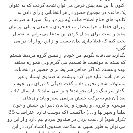
اکنون با این سه پیش فرض می توان نتیجه گرفت که به عنوان
یک قاعده در مجموع حضور در هر انتخاباتی و رأی دادن به
کاندیداهای جناح اصلاح طلب (به ویژه با رنگ سبز) به صرفه تر
و برای حفظ و حراست از منافع فردی و جمعی و ملی ایرانیان
مفیدتر است. برای مدلل کردن این مدعا می توانم به تفصیل
بحث کنم که فعلا نیازی بدان نیست و از این رو از آن در می
گذرم
بگذارید صادقانه بگویم. من خودم از همین گروه مرددها هستم
که بسته به موقعیت ها تصمیم می گیرم ولی همواره معتقد
بوده و هستم که اگر حداقل شرایط برای حضور در انتخابات
فراهم باشد، نباید قهر کرد و پشت به صندوق ایستاد و غیر
مسئولانه شعار تحریم داد و گفت «دیگی که برای من نجوشد
بگذار سر سگ در آن بجوشد»! چنین می نماید که از سال 92 به
بعد (آن هم به برکت جنبش مردمی سبز و پایداری های
موسوی و کروبی و رهنورد و زندانیان دلیر این جنبش و خون
نداها و سهرابها و . . .) حاکمیت (که دوست ندارد اعتراضات 88
تکرار شود) از دست بردن در صندوق مردم بیم دارد و از این رو
می توان به طور نسبی به سلامت صندوق اعتماد کرد. در این