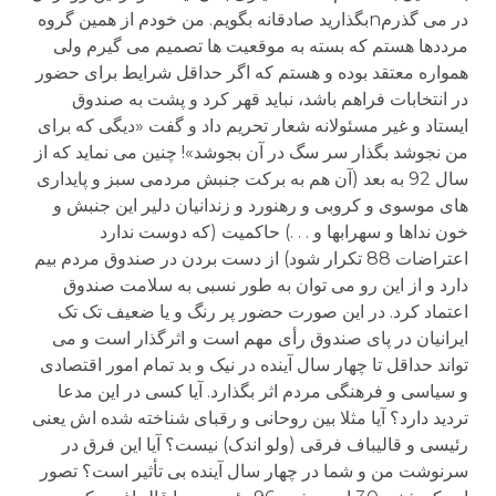
در می گذرمnبگذارید صادقانه بگویم. من خودم از همین گروه
مرددها هستم که بسته به موقعیت ها تصمیم می گیرم ولی
همواره معتقد بوده و هستم که اگر حداقل شرایط برای حضور
در انتخابات فراهم باشد، نباید قهر کرد و پشت به صندوق
ایستاد و غیر مسئولانه شعار تحریم داد و گفت «دیگی که برای
من نجوشد بگذار سر سگ در آن بجوشد»! چنین می نماید که از
سال 92 به بعد (آن هم به برکت جنبش مردمی سبز و پایداری
های موسوی و کروبی و رهنورد و زندانیان دلیر این جنبش و
خون نداها و سهرابها و . . .) حاکمیت (که دوست ندارد
اعتراضات 88 تکرار شود) از دست بردن در صندوق مردم بیم
دارد و از این رو می توان به طور نسبی به سلامت صندوق
اعتماد کرد. در این صورت حضور پر رنگ و یا ضعیف تک تک
ایرانیان در پای صندوق رأی مهم است و اثرگذار است و می
تواند حداقل تا چهار سال آینده در نیک و بد تمام امور اقتصادی
و سیاسی و فرهنگی مردم اثر بگذارد. آیا کسی در این مدعا
تردید دارد؟ آیا مثلا بین روحانی و رقبای شناخته شده اش یعنی
رئیسی و قالیباف فرقی (ولو اندک) نیست؟ آیا این فرق در
سرنوشت من و شما در چهار سال آینده بی تأثیر است؟ تصور