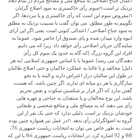
اعمال جناح اصلاحی به منافع ملی و مصالح مردم در تمام ابعاد
نزدیک تر است.nسوم. رأی خاکستری به سود اصلاح گرایان
nمفروض سوم این است که رأی خاکستری و یا مرددها، اگر
نگوییم به طور مطلق، می توان گفت با نسبیت نزدیک به مطلق
به سود جناح اصلاحی / اعتدالی کنونی است. یعنی اگر این آرای
انبوه وارد میدان شده و پای صندوق آرا حاضر شود، عموما به
نمایندگان جریان اصلاحی رأی خواهد داد. زیرا که می دانیم
افراد این گروه بزرگ (که گاه به حدود یک سوم کل رأی
دهندگان می رسد) عموما یا با اساس جمهوری اسلامی (به هر
دلیل) مخالفد و یا غالبا به عملکرد حاکمان و حتی اصلاح طالبان
در طول این سالیان دراز اعتراض دارند و البته یا به نحو
سازگاری با هر دو میانه ای ندارند. اگر چنین باشد، که هست،
گفتن ندارد که اگر قرار بر شکستن سکوت و نقض تحریم
باشد، این نوع مخالفان و یا منتقدان به جناحی و چهره هایی
رأی می دهند که به مصالح ملی و منافع شخصی و طبقاتی
خودشان نزدیک تر است. دلیلی ندارد که حتی یک نفر از این
گروه به اصولگرایان رأی بدهد. nدر عمل نیز همواره چنین بوده
است. به طور خاص می توان به انتخابات ریاست جمهوری 76،
88 و 92 اشاره کرد. در انتخابات ریاست جمهوری 84 با این که