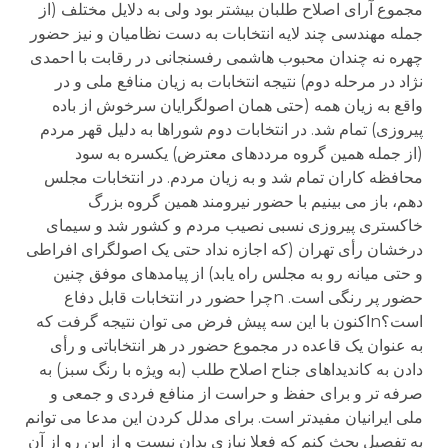
مجموع آرای اصلاح طلبان بیشتر بود ولی به دلایل مختلف (از
جمله مهندسی چند لایه انتخابات به دست نظامیان و نیز حضور
چهره نه چندان محبوب هاشمی رفسنجانی در رقابت با احمدی
نژاد در مرحله دوم) نتیجه انتخابات به زیان منافع ملی و در
واقع به زیان همه (حتی همان اصولگرایان سرخوش از باده
پیروزی) تمام شد. در انتخابات دوم شوراها به دلیل قهر مردم
(از جمله همین گروه مرددهای معترض) یکسره به سود
محافظه کاران تمام شد و به زیان مردم. در انتخابات مجلس
دهم، باز می بینیم با حضور نیرومند همین گروه بزرگ
خاکستری پیروزی نسبی نصیب مردم و کشور شد و سیمای
درخشان رأی تهران (که اجازه نداد حتی یک اصولگرای افراطی
و حتی میانه رو به مجلس راه یابد) از پیامدهای موفق چنین
حضور پر رنگی است. nچرا حضور در انتخابات قابل دفاع
است؟nاکنون با این سه پیش فرض می توان نتیجه گرفت که
به عنوان یک قاعده در مجموع حضور در هر انتخاباتی و رأی
دادن به کاندیداهای جناح اصلاح طلب (به ویژه با رنگ سبز) به
صرفه تر و برای حفظ و حراست از منافع فردی و جمعی و
ملی ایرانیان مفیدتر است. برای مدلل کردن این مدعا می توانم
به تفصیل بحث کنم که فعلا نیازی بدان نیست و از این رو از آن