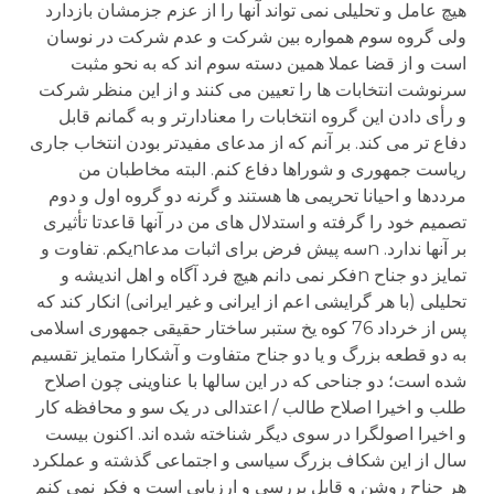
هیچ عامل و تحلیلی نمی تواند آنها را از عزم جزمشان بازدارد
ولی گروه سوم همواره بین شرکت و عدم شرکت در نوسان
است و از قضا عملا همین دسته سوم اند که به نحو مثبت
سرنوشت انتخابات ها را تعیین می کنند و از این منظر شرکت
و رأی دادن این گروه انتخابات را معنادارتر و به گمانم قابل
دفاع تر می کند. بر آنم که از مدعای مفیدتر بودن انتخاب جاری
ریاست جمهوری و شوراها دفاع کنم. البته مخاطبان من
مرددها و احیانا تحریمی ها هستند و گرنه دو گروه اول و دوم
تصمیم خود را گرفته و استدلال های من در آنها قاعدتا تأثیری
بر آنها ندارد. nسه پیش فرض برای اثبات مدعاnیکم. تفاوت و
تمایز دو جناح nفکر نمی دانم هیچ فرد آگاه و اهل اندیشه و
تحلیلی (با هر گرایشی اعم از ایرانی و غیر ایرانی) انکار کند که
پس از خرداد 76 کوه یخ ستبر ساختار حقیقی جمهوری اسلامی
به دو قطعه بزرگ و یا دو جناح متفاوت و آشکارا متمایز تقسیم
شده است؛ دو جناحی که در این سالها با عناوینی چون اصلاح
طلب و اخیرا اصلاح طالب / اعتدالی در یک سو و محافظه کار
و اخیرا اصولگرا در سوی دیگر شناخته شده اند. اکنون بیست
سال از این شکاف بزرگ سیاسی و اجتماعی گذشته و عملکرد
هر جناح روشن و قابل بررسی و ارزیابی است و فکر نمی کنم