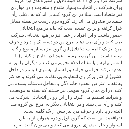
شرکت کرد و رأی داد که البته دلایل و انگیزه های این گروه
برای شرکت در انتخابات بسیار متنوع و متفاوت و در مواردی
نیز متضاد است. مثلا در این گروه کسانی اند که به دلایلی رأی
سفید در صندوق می اندازند. گروه دوم درست در نقطه مقابل
قرار گرفته و براین عقیده است که نباید در هیچ انتخاباتی
حضور داشت و این افراد در عمل نیز در هیچ انتخاباتی شرکت
نمی کنند و رأی نمی دهند. مرغ این دو دسته یک پا دارد و حرف
مرد نیز یک کلمه است! دلایل این گروه نیز بسیار متنوع و گاه
متضاد است. این گروه یا رسما (عمدتا در خارج از کشور) با
انتشار بیانیه و یا مقاله اعلام تحریم می کنند و دیگران را نیز به
عدم شرکت فرا می خوانند و یا شمار بیشتری (بیشتر در داخل
کشور) از کنار برگزاری انتخابات بی تفاوت می گذرند و حداکثر
به نقد و اعتراض محدود خانوادگی و محافل دوستانه بسنده می
کنند. در این میان گروه سومی نیز هستند که بسته به موقعیت
و شرایط تصمیم می گیرند و از این رو در انتخاباتی شرکت می
کنند و رأی می دهند و در انتخاباتی دیگر نه. مرغ این گروه صد
البته دو پا دارد و حرف مرد نیز بیش از یک کلمه است.
nواقعیت این است که گروه اول و دوم همواره از منطق
استوار و خلل ناپذیری پیروی می کنند و می توان گفت تقریبا