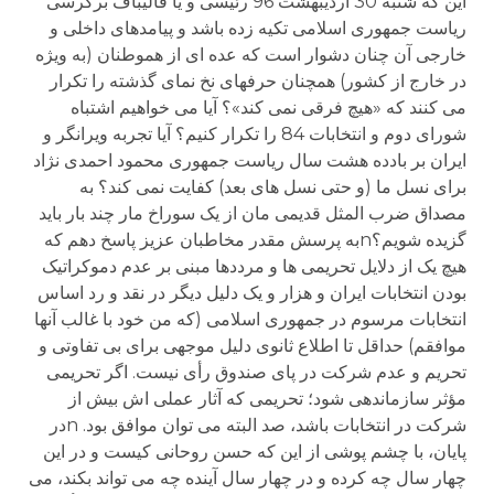
این که شنبه 30 اردیبهشت 96 رئیسی و یا قالیباف برکرسی
ریاست جمهوری اسلامی تکیه زده باشد و پیامدهای داخلی و
خارجی آن چنان دشوار است که عده ای از هموطنان (به ویژه
در خارج از کشور) همچنان حرفهای نخ نمای گذشته را تکرار
می کنند که «هیچ فرقی نمی کند»؟ آیا می خواهیم اشتباه
شورای دوم و انتخابات 84 را تکرار کنیم؟ آیا تجربه ویرانگر و
ایران بر بادده هشت سال ریاست جمهوری محمود احمدی نژاد
برای نسل ما (و حتی نسل های بعد) کفایت نمی کند؟ به
مصداق ضرب المثل قدیمی مان از یک سوراخ مار چند بار باید
گزیده شویم؟nبه پرسش مقدر مخاطبان عزیز پاسخ دهم که
هیچ یک از دلایل تحریمی ها و مرددها مبنی بر عدم دموکراتیک
بودن انتخابات ایران و هزار و یک دلیل دیگر در نقد و رد اساس
انتخابات مرسوم در جمهوری اسلامی (که من خود با غالب آنها
موافقم) حداقل تا اطلاع ثانوی دلیل موجهی برای بی تفاوتی و
تحریم و عدم شرکت در پای صندوق رأی نیست. اگر تحریمی
مؤثر سازماندهی شود؛ تحریمی که آثار عملی اش بیش از
شرکت در انتخابات باشد، صد البته می توان موافق بود. nدر
پایان، با چشم پوشی از این که حسن روحانی کیست و در این
چهار سال چه کرده و در چهار سال آینده چه می تواند بکند، می