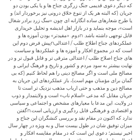
که دیگر دعوی قدیمی جنگ زرگری جناح ها و یا یکی بودن دو
جریان (که البته هر یک از تنوع خلاق درونی نیز برخوردار اند) و
یا طرح شعارهای ساده انگارانه ای چون «سگ زرد برادر شغال
است»، موجه بنماید و در بازار اهل اندیشه و تحلیل خریداری
قابل توجهی داشته باشد. nدوم. «مفیدتر» بودن آموزه ها و
عملکردهای جناح اطلاح طلب / اعتدالیnپیش فرض دوم این
است که در مجموع افکار و آموزه ها و عملکردها و سیاست
های جناح اصلاح طلب / اعتدالی مترقی تر و قابل قبول تر و در
نهایت بیشتر به سود مردم و کشور و تاریخ و فرهنگ ایرانی و
مصالح ملی است و اگر مصالح دینی را هم لحاظ کنیم (که بی
گمان برای مؤمنان مهم است)، باز عملکردهای این جریان به
مصالح دین و مذهب و حتی ارباب مذهب نزدیک تر است تا
جریان مقابل که مدعی «اسلام ناب» است و ولایتمدار و ذوب
در ولایت. این مدعا با معیارهای مشخص و اجتماعی و سیاسی
و اقتصادی و فرهنگی قابل ردگیری و ارزیابی است.nگفتن
ندارد که اکنون در مقام نقد و بررسی کنشگران این جناح و
میزان توفیق شان در طول بیست سال و به ویژه در چهار سال
اخیر نیستم؛ دعوی این است که در مقام مقایسه افکار و