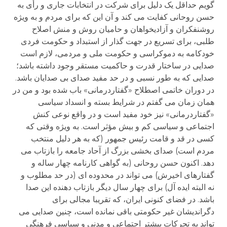
گویم حداقل یک دلیل برای شرکت در انتخابات جاری و رأی به
حسن روحانی کفایت می کند و آن این که برای مردم و به ویژه
روشنفکران و آزادیخواهان و حامیان روش و منش اصلاح
طلبی، برای تسریع در جهت گذار از استبداد و حکومت فردی
خودکامه به دموکراسی و حکومت ملی و مردمی، لازم است
صدایی در ساختار قدرت و حاکمیت مستقر وجود داشته باشد؛
صدایی که به طور نسبی و در حد مفید صدای بی صدایان باشد.
در دوران خاتمی اصطلاح «گفتاردرمانی» باب شده بود و من در
همان زمان می گفتم در شرایط بسته و انسداد سیاسی
«گفتاردرمانی» نیز خود مفید است و در واقع نوعی کنش
اجتماعی و سیاسی کم و بیش مؤثر است. به ویژه وقتی که
کسی در قد و قامت رئیس جمهور (که به هر دلیل منتخب
مردم است) صدای بخشی بزرگ از آحاد جامعه را بازتاب می
دهد. اکنون حسن روحانی (به گواهی کارنامه چهار ساله و
گفتارهای اخیرش) می تواند در محدوده ای (در حد مطلوب و
نه البته ایده آل) برای چهار سال دیگر بازتاب دهنده این صدا
باشد. در فضای کنونی ایران، که تقریبا مجالی برای
دگراندیشان غیر حکومتی باقی نمانده است، چنین صدایی می
تواند به تحرکات بیشتر اجتماعی و مدنی و سیاسی فرهنگی