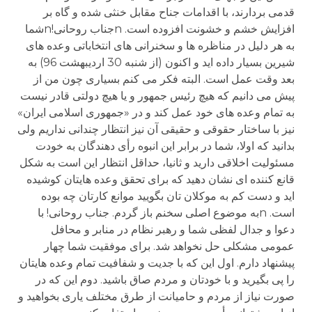
قدمی بردارند، با اقدامات جناح مقابل خنثی شده و گاه بر
افزایش خشم و خشونت افزوده است. nجناب روحانی!nشما
به هر دلیل در مناظره ها و سخنرانی های انتخاباتی وعده های
شیرین بسیار داده اید و اکنون (از شنبه 30 اردیبهشت 96) به
بعد وقت عمل است. البته فکر می کنم بسیاری چون من از
پیش می دانیم که هیچ رئیس جمهور و یا هیچ دولتی قادر نیست
به تمام وعده های خود عمل کند و در «جمهوری اسلامی ایران»
نیز با ساختار حقوقی و حقیقی آن نیز انتظار چندانی نداریم ولی
بدانید که اولا، شما در برابر این انبوه رأی دهندگان به خودت
مسئولیت اخلاقی دارید و ثانیا، حداقل انتظار این است به شکل
قانع کننده ای نشان دهید که برای تحقق وعده هایتان کوشیده
اید و دست کم به موکلان تان بگویید موانع کارتان چه بوده
است. nبه موضوع اصلی سخنم باز گردم. جناب روحانی! با
دعوا و جدال لفظی شما و رهبر نظام در منابر و محافل
عمومی مشکلی حل نخواهد شد. برای موفقیت شما چهار
پیشنهاد دارم. اول این که با جدیت و شفافیت تمام وعده هایتان
را پی بگیرید و با خودتان و مردم صاق باشید. دوم این که در
صورت نیاز از مردم و حامیانت از طرق مختلف یاری بخواهید و