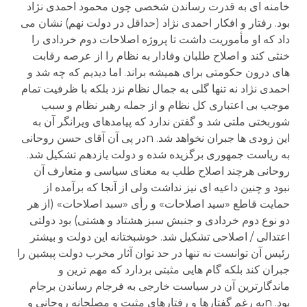
خامنه ای به قدرت رساندن شخصی چون محمود احمدی نژاد
بود. رفتار و افکار احمدی نژاد (حداقل در دولت نهم) نشان می
داد که او مأموریت داشت تا پروژه اصلاحات دوم خردادی را
خنثی کند و اصلاح طلبان وفادار به نظام را از عرصه رقابت
های درون حکومتی برای همیشه براند. اما دیدیم که چه شد و
احمدی نژاد نه تنها گلی به جمال نظام نزد بلکه با ظرفیت تمام
موجب بی اعتباری کل نظام و از جمله رهبر نظام و سبب
شوربختی ملتی شد و گفتن ندارد که پیامدهای ویرانگر آن به
این زودی ها جبران نخواهد شد. nدر پی آن آقای حسن روحانی
به ریاست جمهوری برگزیده شده و دولت یازدهم تشکیل شد.
روحانی هرچند اصلاح طلب به معنای سیاسی و متعارف آن
نبود و چنین داعیه ای نیز نداشت ولی از آنجا که برآمده از
حمایت قاطع «سید اصلاحات» و رأی «سبد اصلاحات» (از هر
دو نوع دوم خردادی و جنبش سبز هشتاد و هشتی) بود دولتی
اعتدالی / اصلاحی تشکیل شد. خوشبختانه این دولت و بیشتر
رئیس آن توانست نه تنها در حد توان آثار مخرب دولت پیشین را
جبران کند بلکه گام هایی مثبتی بردارد که مهم ترین و
ماندگارترین آن در سیاست خارجی به فرجام رساندن برجام
بود. nبه رغم گفتارها و رفتارهای مثبت و مصلحانه روحانی و