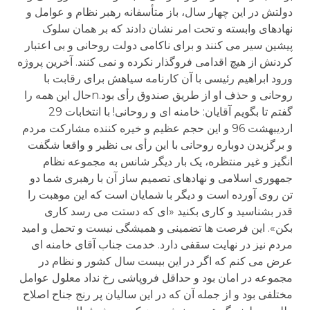
دولتش در این چهار سال، باز متأسفانه رهبر نظام و عوامل و
نهادهای وابسته و تحت امر نشان دادند که بر همان سلوک
پیشین سیر می کنند و برای ناکامی دولت روحانی و بی اعتبار
کردنش از هیچ اقدامی فروگذار نکرده و نمی کنند. آخرین پروژه
ورود ابراهیم رئیسی با آن کارنامه سیاهش برای رقابت با
روحانی و حذف او از طریق صندوق رأی بود.nحال این همه را
گفتم تا بگویم آقایان: خامنه ای و روحانی! با انتخابات 29
اردیبهشت 96 و این حجم عظیم و خیره کننده مشارکت مردم
و برگزیدن دوباره روحانی با این رأی بی نظیر و واقعا شگفت
انگیز و غیر منتظره، یک بار دیگر شانس به مجموعه نظام
جمهوری اسلامی و نهادهای تصمیم ساز آن با رهبری شما دو
تن روی آورده است و دیگر با شمایان است که این موهبت را
قدر بشناسید و کاری بکنید «ای که دستت می رسد کاری
بکن». این فرصت ها تضمینی و همیشگی نیست و تحمل و امید
مردم نیز در نهایت سقفی دارد. خدمت جناب آقای خامنه ای
عرض می کنم که اگر در این بیست سال کشور و نظام در
مجموعه در امان بود و حداقل فروپاشی رخ نداد معلول عوامل
مختلفی بود و از جمله آن که در این سالیان پر رنج جناح اصلاح