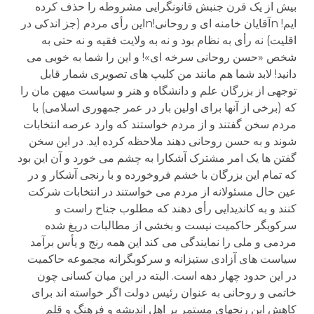
بیش از یک قرن جنبش قانونگرایی مشروطه را حذف کرده
ایم! nآقایان خامنه ای و روحانی!nاین رأی مردم (جز اندکی در
اقلیت) نه رأی به نظام بود و نه به ولایت فقیه و نه حتی به
شخص «حسن روحانی سرخه ای»! و این را شما به خوبی می
دانید! لابد شما هم مانند من کلیپ های تصویری شمار قابل
توجهی از بزرگان علم و دانشگاه و هنر و سیاست میهن مان را
که (برخی از آنها برای اولین بار در عمر جمهوری اسلامی) با
مردم سخن گفتند و از مردم خواستند که وارد عرصه انتخابات
شوند و به حسن روحانی دهند ملاحظه کرده اید. در این سخن
گفتن ها یک امر مشترک آشکارا به چشم می خورد و آن این بود
که تمام این بزرگان با خشم فروخورده و با رنجی آشکار و در
عین حال مسئولانه از مردم می خواستند در انتخابات شرکت
کنند و به کاندیدایی رأی دهند که مطلوب جناح راست و
سرکوبگر حاکمیت نیست و بخشی از مطالبات دریغ شده
مردمی و ملی را نمایندگی می کند این همه رنج و یأس برآمد
سیاست های آزادی ستیزانه و سرکوبگرانه مجموعه حاکمیت
در این حدود چهار دهه است. البته در این میان کسانی چون
خاتمی و روحانی به عنوان رئیس دولت اگر خواسته اند برای
کاهش این رنجهای مستمر بر اهل اندیشه و فرهنگ و قلم