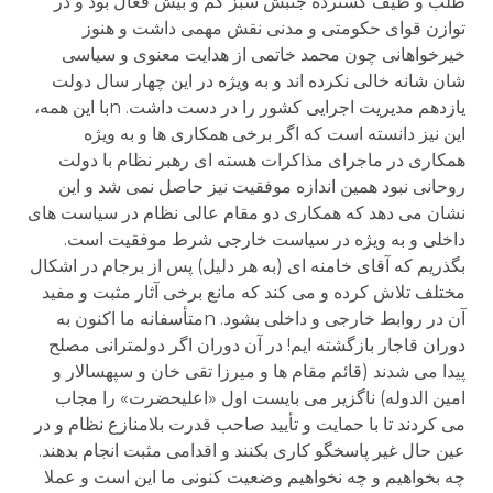
طلب و طیف گسترده جنبش سبز کم و بیش فعال بود و در
توازن قوای حکومتی و مدنی نقش مهمی داشت و هنوز
خیرخواهانی چون محمد خاتمی از هدایت معنوی و سیاسی
شان شانه خالی نکرده اند و به ویژه در این چهار سال دولت
یازدهم مدیریت اجرایی کشور را در دست داشت. nبا این همه،
این نیز دانسته است که اگر برخی همکاری ها و به ویژه
همکاری در ماجرای مذاکرات هسته ای رهبر نظام با دولت
روحانی نبود همین اندازه موفقیت نیز حاصل نمی شد و این
نشان می دهد که همکاری دو مقام عالی نظام در سیاست های
داخلی و به ویژه در سیاست خارجی شرط موفقیت است.
بگذریم که آقای خامنه ای (به هر دلیل) پس از برجام در اشکال
مختلف تلاش کرده و می کند که مانع برخی آثار مثبت و مفید
آن در روابط خارجی و داخلی بشود. nمتأسفانه ما اکنون به
دوران قاجار بازگشته ایم! در آن دوران اگر دولمترانی مصلح
پیدا می شدند (قائم مقام ها و میرزا تقی خان و سپهسالار و
امین الدوله) ناگزیر می بایست اول «اعلیحضرت» را مجاب
می کردند تا با حمایت و تأیید صاحب قدرت بلامنازع نظام و در
عین حال غیر پاسخگو کاری بکنند و اقدامی مثبت انجام بدهند.
چه بخواهیم و چه نخواهیم وضعیت کنونی ما این است و عملا