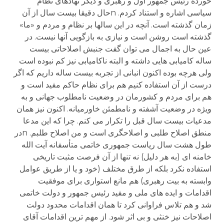
خورده رئیس جمهور اول و رهبری و دیگر نهادهای نظام
سیاسی اشاره و استناد کردم. nحال دقیقا بیست سال از آن
زمان گذشته است. آنچه در این سالها بر نظام و مردم و «ما»
گذشته است روشن است و نیازی به بازگویی آنها نیست. در
عین حال به اجمال می توان گفت جنبش اصلاحاتی بیست
ساله کامیابی هایی داشته و البته ناکامیابی نیز کم نبوده است
ولی هرچه بوده اکنون انبانی از تجربه بیست ساله داریم که اگر
درست از آن استفاده کنیم هم برای نظام حاکم مفید است و
هم برای مردم و کشورمان در وضعیت نامطلوب جهانی و به
ویژه در وضعیت آشفته و نامطمئن خاورمیانه. اکنون نیز همان
مدعیات بیست سال قبل را تکرار می کنم. چرا که این مدعا
منطق اصلاح طلبی و اصلاحگری است و من اصلاح طلبم. nدر
طول هشت سال ریاست جمهوری خاتمی متأسفانه آیت الله
خامنه ای (به هر دلیل) نه تنها از آن فرصت مثبت تاریخی
استفاده نکرد بلکه از طرق مختلف (خود و یا از طریق عوامل
وابسته به بیت رهبری) هم مانع استواری برای موفقیت
اقدامات و ایده های ملی و مفید رئیس جمهور و دولت خاتمی
شد و هم تلاس فراوانی کرد تا همان اقدامات محدود دولت
اصلاحات نیز خنثی و بی اثر شود. از مهم ترین اقدامات آقای