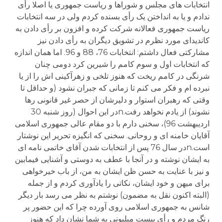
انتخابات های مجلس و شوراها و ریاست جمهوری یا اصلا رأی
ندادم و یا به انداختن یک رأی بسنده کردم ولی در سه انتخابات
ریاست جمهوری فعالانه شرکت کرده و افزون بر رأی دادن به
کاندیدای مورد نظرم در تشویق دیگران به رأی دادن نیز
مشارکتی فعال داشتم: انتخابات 76، 88 و 96. اما همان اندازه
که انتخابات اول و سوم کامم را شیرین کرد دومی چنان
شرنگی در کامم ریخت که هنوز تلخی و زهرآکینی اش را از یا
نبرده ام و فکر می کنم تا زمانی که جبران نشود (و حداقل تا
وقتی که رهبران استوار و دلیرشان از حصر غیر قانونی رها
نشوند) از یادم نخواهد رفت.nدر این احوال (روز شنبه 30
اردیبهشت 96)، سخنی دارم با دو مقام عالی جمهوری اسلامی
آقایان خامنه ای و روحانی. سخنی که انگیزه تحریر این نوشتار
است.nدر سال 76 پس از انتخابات شدن آقای خاتمی نامه ای
به ایشان نوشته و در آنجا با عطف به دوستی و آشنایی فیمابین
و نیز با عنایت به حسن ظن ایشان به من، از باب خیرخواهی
برای میهن و خود ایشان، نکاتی را یادآوری کردم و از جمله
(البته اکنون نقل به مضمون) نوشتم به نظر می رسد بار دیگر
شانس به جمهوری اسلامی روی آورده چرا که این حضور پر
رنگ مردم و رأی بیست میلیونی به شما نشان داد که هنوز