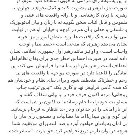
از این پشتوانه رأی مردمی به خوبی استفاده کنید. سوم، در
صورت نیاز با رهبری مشورت کنید و کمک بخواهید. چهارم، با
رهبری با زبان کارشناسی و با ارائه واقعیت های عینی و
ملموس و قابل اثبات سخن بگویید نه با زبان و بیان ایدئولوژیک
و فلسفی و جدلی و آن هم در کوچه و خیابان. او هم در نهایت
نمی تواند به جنگ واقعیت ها برود. منطق امور و نیز تجربه
نشان می دهد رهبری که مدعی است «حفظ نظام اوجب
واجبات است» و او نیز مانند رهبر اول جمهوری اسلامی نشان
داده است در صورت احساس خطر جدی برای بقای نظام اهل
انعطاف است و «نرمش قهرمانانه» را فراموش نمی کند، این
آمادگی را قاعدتا دارد در صورت مواجهه با واقعیت های بی
رحم و خطرناک منعطف شود و برای بقای نظام و خودشان هم
که شده گامی فراپیش نهد و کاری بکند.nبدین ترتیب جناب
روحانی! مردم اکنون حرف خود را با بیانی شفاف گفته و
مسئولیت خود را به انجام رسانده اند، اکنون بر شماست که
این بار امانت را در حد توان و در حد انتظار به فرجام برسانید.
این گوی و این میدان! اما ما مطالبات و مضمون رأی مان را
بی امان به یادتان خواهیم آورد و صد البته برای موفقیت شما
هرچه در توان داربم دریغ نخواهیم کرد. حق یارت! nمتشر شده