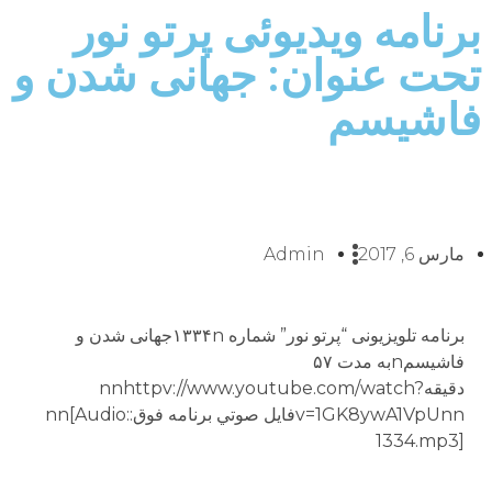
برنامه ویدیوئى پرتو نور
تحت عنوان: جهانى شدن و
فاشيسم
مارس 6, 2017
Admin
برنامه تلويزيونى “پرتو نور” شماره ۱۳۳۴nجهانى شدن و
فاشيسمnبه مدت ۵۷
دقيقهnnhttpv://www.youtube.com/watch?
v=1GK8ywA1VpUnnفايل صوتي برنامه فوق:nn[Audio:
1334.mp3]