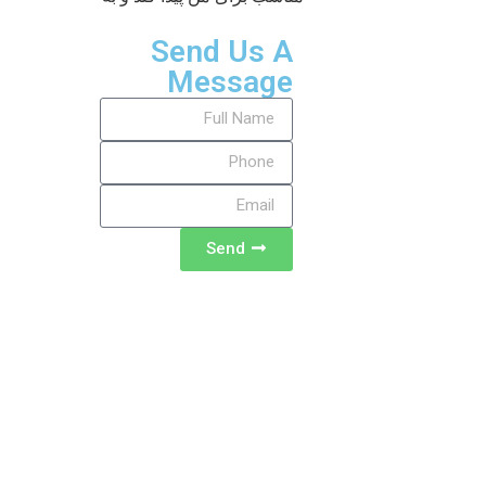
Send Us A
Message
Send