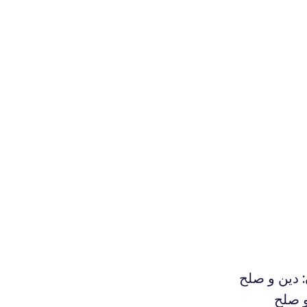
: دين و صلح
و صلح