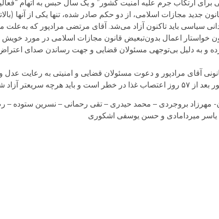
انی برای ارتکاب جرم علیه امنیت کشور” و یک سال حبس به اتهام “فعالی
جدید مجازات اسلامی، از دو حکم صادر شده، تنها یکی از آنها (بالاتری
نی سیاسی باید تاکنون آزاد می‌شد. آقای مرتضی مرادپور که به‌علت م
ون خواستار اعمال بدون‌تبعیض قانون مجازات اسلامی در مورد خویش است
ایی نسبت به اعمال ماده ۱۳۴ اقدام کرده و به دلیل بی‌توجهی مسئولان قضایی و جهت رساندن صدای
ونی آقای مرادپور و دعوت مسئولان قضایی و امنیتی به رعایت عدل و 
 سریعتر آزاد شود.
گان- مهرزاد بروجردی – محمد حیدری – تقی رحمانی – نسرین ستوده – 
 یاسر میردامادی و حسن یوسفی اشکوری