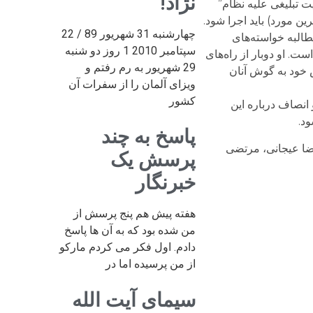
نژاد!
ت تبلیغی علیه نظام”
ن مورد) باید اجرا شود.
چهارشنبه 31 شهریور 89 / 22
طالبه خواسته‌های
سپتامبر 2010 1 روز دو شنبه
. او دوبار از راه‌های
29 شهریور به رم رفتم و
 اعتراض خود به گوش آنان
ویزای آلمان را از سفرات آن
کشور
انصاف درباره این
پاسخ به چند
رضا عیجانی، مرتضی
پرسش یک
خبرنگار
هفته پیش هم پنج پرسش از
من شده بود که به آن ها پاسخ
دادم. اول فکر می کردم مارکو
از من پرسیده اما در
سیمای آیت الله