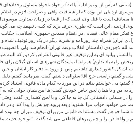
سنتی که پس از او نیز ادامه یافت) و خواه ناخواه مسئول رخدادهای ق
ین ویژگی منفی موسوی اردبیلی این بوده که از شفافیت وافی و صراحت لازم در اع
زها مصادف است با قتل وی، قتلی که از قضا در زمان صدارت موسوی ار
ضت آزادی ایران) همراه چند روزنامه و نشریه دیگر در یک روز توقیف شده و
الله لاجوردی (دادستان انقلاب وقت تهران) انجام شد ولی با تصویب 
ا انتشار بیانیه ای به این توقیف غیر قانونی اعتراض کردیم که البته
ود.nچندی بعد (ک البته تاریخش را به یاد ندارم) همراه با نمایندگان شهرهای استان گیلان 
ادستان کل کشور دیداری داشتیم. پس از ورود به دفتر کار ایشان و حی
لی و گفتم: راستی حاج آقا! سئوالی داشتم. گفت: بفرمایید. گفتم: دلیل و
تم: می خواستم بدانم در این مورد به کدام ماده قانونی استناد کرد
 کرد به من و با همان لحن خاص خودش گفت: ها! من همان جوابی که به 
را در صندلی دادستانی کل جا به جا کرد و با لحن کشداری گفت: وقتی آ
 می خواهید جواب مرا بشنوید و بعد بروید جوابش را پیدا کند و در دادگ
دوستان مبهوت به سیمای جناب دادستان خیره شدیم و واق