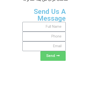
Send Us A
Message
Send