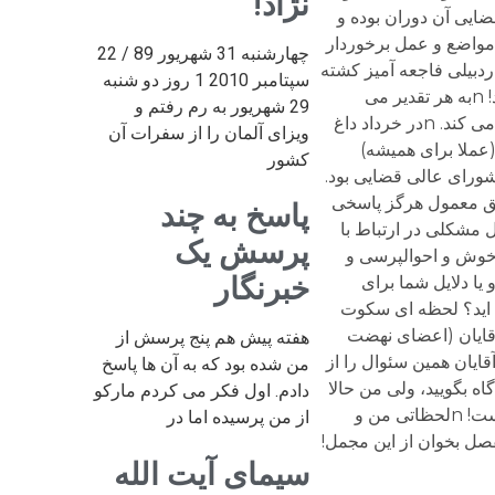
نژاد!
ضایی آن دوران بوده و
لام مواضع و عمل برخوردار
چهارشنبه 31 شهریور 89 / 22
دبیلی فاجعه آمیز کشته
سپتامبر 2010 1 روز دو شنبه
شد) می گفت هر کس تخصصی دارد و تخصص موسوی اردبیلی این است که طوری حرف بزند که کسی نفهمد چه می گوید! nبه هر تقدیر می
29 شهریور به رم رفتم و
خواهم خاطره ای از موسوی اردبیلی بگویم که از نوع تفکر مقام عالی قضایی در «نظام مقدس جمهوری اسلامی» حکایت می کند. nدر خرداد داغ
ویزای آلمان را از سفرات آن
 (عملا برای همیشه)
کشور
شورای عالی قضایی بود.
 طبق معمول هرگز پاسخی
پاسخ به چند
برای حل مشکلی در ارتباط با
پرسش یک
ن خوش و احوالپرسی و
خبرنگار
 یا دلایل شما برای
ه اید؟ لحظه ای سکوت
آقایان (اعضای نهضت
هفته پیش هم پنج پرسش از
قایان همین سئوال را از
من شده بود که به آن ها پاسخ
اه بگویید، ولی من حالا
دادم. اول فکر می کردم مارکو
نمی گویم، جوابم را در دادگاه خواهید شنید، در آنجا به شما خواهم گفت مستندات قانونی من برای توقیف میزان چه بوده است! nلحظاتی من و
از من پرسیده اما در
عا در برابر چنین برهان قاطعی می شد گفت! nتو خود حدیث مفصل بخوان از این مجمل!
سیمای آیت الله