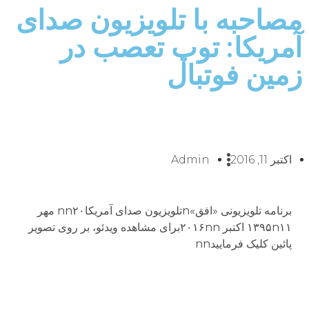
مصاحبه با تلویزیون صدای
آمریکا: توپ تعصب در
زمین فوتبال
اکتبر 11, 2016
Admin
برنامه تلویزیونی «افق»nتلویزیون صدای آمریکاnn۲۰ مهر
۱۳۹۵n۱۱ اكتبر ۲۰۱۶nnبراى مشاهده ویدئو، بر روى تصویر
پائین کلیک فرماییدnn