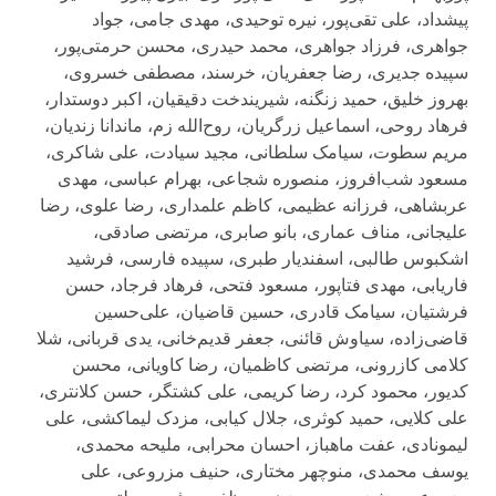
پیشداد، علی تقی‌پور، نیره توحیدی، مهدی جامی، جواد
جواهری، فرزاد جواهری، محمد حیدری، محسن حرمتی‌پور،
سپیده جدیری، رضا جعفریان، خرسند، مصطفی خسروی،
بهروز خلیق، حمید زنگنه، شیریندخت دقیقیان، اکبر دوستدار،
فرهاد روحی، اسماعیل زرگریان، روح‌الله زم، ماندانا زندیان،
مریم سطوت، سیامک سلطانی، مجید سیادت، علی شاکری،
مسعود شب‌افروز، منصوره شجاعی، بهرام عباسی، مهدی
عربشاهی، فرزانه عظیمی، کاظم علمداری، رضا علوی، رضا
علیجانی، مناف عماری، بانو صابری، مرتضی صادقی،
اشکبوس طالبی، اسفندیار طبری، سپیده فارسی، فرشید
فاریابی، مهدی فتاپور، مسعود فتحی، فرهاد فرجاد، حسن
فرشتیان، سیامک قادری، حسین قاضیان، علی‌حسین
قاضی‌زاده، سیاوش قائنی، جعفر قدیم‌خانی، یدی قربانی، شلا
کلامی کازرونی، مرتضی کاظمیان، رضا کاویانی، محسن
کدیور، محمود کرد، رضا کریمی، علی کشتگر، حسن کلانتری،
علی کلایی، حمید کوثری، جلال کیابی، مزدک لیماکشی، علی
لیمونادی، عفت ماهباز، احسان محرابی، ملیحه محمدی،
یوسف محمدی، منوچهر مختاری، حنیف مزروعی، علی