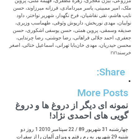
مزروعی، بیژن معجری، زهره مظفری، فهیمه ملتی، پروین
ملک، امیر ممبینی، یاسر میردامادی، فرزانه میرزاوند، حسن
نایب هاشم، نقی نقاشیان، فرخ نگهدار، شهریر نواختر، داود
نواییان، مهدی نوربخش، داریوش وثوقی، طهماسب وزیری،
صدیقه وسمقی، پروین همتی، حسن یوسفی اشکوری، حسن
جعفری، احمد جلالی فراهانی، رضا جوشنی، رضا چرندابی،
محسن حیدریان، مهدی خان‌بابا تهرانی، اسماعیل ختائی، اصغر
خرسندnn
Share:
More Posts
نمونه ای دیگر از دروغ ها و دروغ
گویی های احمدی نژاد!
چهارشنبه 31 شهریور 89 / 22 سپتامبر 2010 1 روز دو
شنبه 29 شهریور به رم رفتم و ویزای آلمان را از سفرات