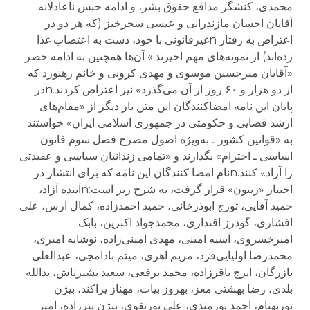
محمدی، کنشگر مدافع حقوق بشر، و ادامه حبس ناعادلانه
آقایان احسان مازندرانی و عیسی سحرخیز (که هر دو در
اعتراض به رفتار nغیرقانونی با خود، دست به اعتصاب غذا
زده‌اند) از نمونه‌های مهم اخیرند.» آن‌ها همچنین به ادامه حصر
«آقایان میرحسین موسوی و مهدی کروبی و خانم رهنورد که
از دو هزار و ۶۰ روز از آن می‌گذرد» نیز اعتراض کردند.nدر
پایان این نامه امضاکنندگان این متن بار دیگر از «مقام‌های
ارشد قضایی و حکومتی در جمهوری اسلامی ایران» خواستند
به «قوانین کشور ـ به‌ویژه اصول مصرح فصل سوم قانون
اساسی ـ احترام» بگذارند و «تمامی زندانیان سیاسی و عقیدتی
را آزاد» کنند.nنام امضا کنندگان این نامه که برای انتشار در
اختیار «زیتون» قرار گرفت، به شرح زیر است:nآینده آزاد،
حمید آقایی، تورج ابوذرخانی، حمید احمدزاده، کمال ارس، علی
افشاری، گودرز اقتداری، محمدجواد اکبرین، بابک
امیرخسروی، آسیه امینی، مهدی امینی‌زاده، نوشابه امیری،
محمدرضا اولیایی‌فرد، مریم اهری، میثم بادامچی، عبدالعلی
بازرگان، ایرج باقرزاده، محمد برقعی، سعید بشیرتاش، یدالله
بلدی، رضا بهشتی معز، بهروز بیات، مهناز پراکند، بیژن
پوربهنام، احمد پورمندی، علی پورنقوی، بیژن پیرزاده، امیر