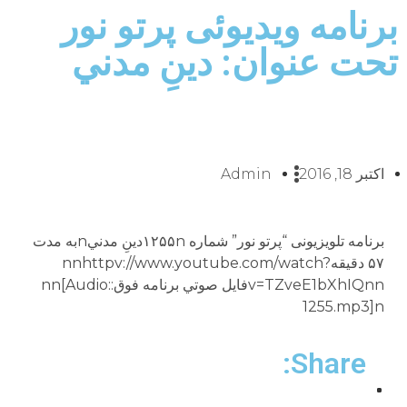
برنامه ویدیوئى پرتو نور
تحت عنوان: دينِ مدني
اکتبر 18, 2016
Admin
برنامه تلويزيونى “پرتو نور” شماره ۱۲۵۵nدينِ مدنيnبه مدت
۵۷ دقيقهnnhttpv://www.youtube.com/watch?
v=TZveE1bXhIQnnفايل صوتي برنامه فوق:nn[Audio:
1255.mp3]n
Share: