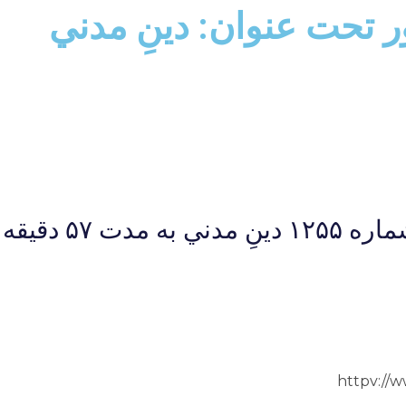
ور تحت عنوان: دينِ مدني
دت ۵۷ دقيقه
httpv://