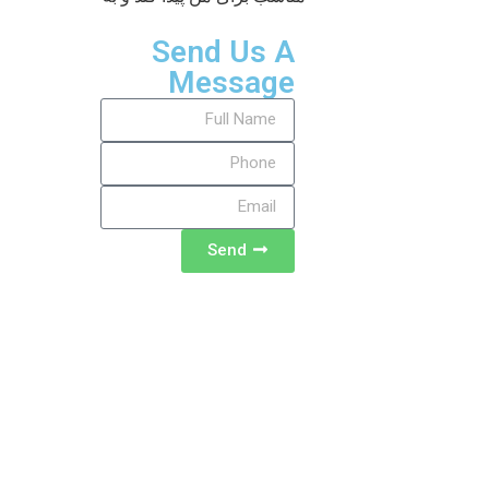
Send Us A
Message
Send