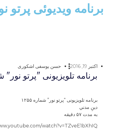
برنامه ویدیوئى پرتو ن
اکتبر 19, 2016
حسن یوسفی اشکوری
برنامه تلويزيونى "پرتو نور" شماره ۱۲۵۵ دينِ مدني به م
برنامه تلويزيونى “پرتو نور” شماره ۱۲۵۵
دينِ مدني
به مدت ۵۷ دقيقه
www.youtube.com/watch?v=TZveE1bXhIQ