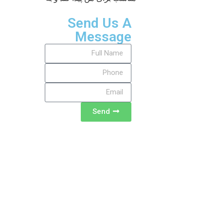
Send Us A
Message
Send