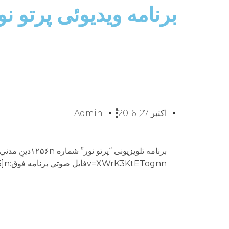
برنامه ویدیوئى پرتو ن
اکتبر 27, 2016
Admin
v=XWrK3KtETognnفايل صوتي برنامه فوق:nn[Audio: 1256.mp3]n