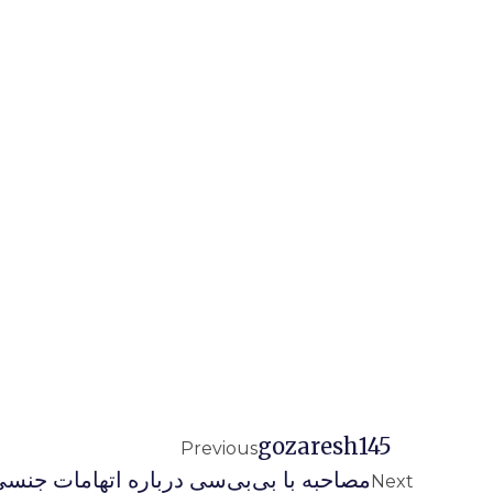
Gozaresh145
Previous
مصاحبه با بى‌بى‌سى درباره اتهامات جنس
Next