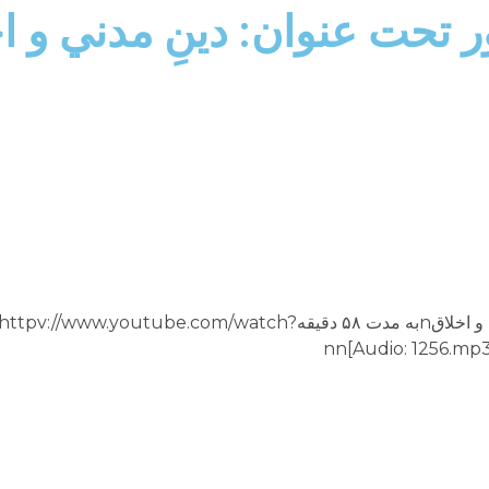
ور تحت عنوان: دينِ مدني و ا
برنامه تلويزيونى “پرتو نور” شماره ۱۲۵۶nدينِ مدني و اخلاقnبه مدت ۵۸ دقيقه://www.youtube.com/watch