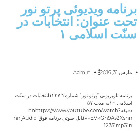
برنامه ويديوئى پرتو نور
تحت عنوان: انتخابات در
سنّت اسلامى ۱
مارس 31, 2016
Admin
برنامه تلويزيونى “پرتو نور” شماره ۱۲۳۷nانتخابات در سنّت
اسلامى ۱nبه مدت ۵۷
دقيقهnnhttpv://www.youtube.com/watch?
v=EVkGh9As2Xsnnفايل صوتي برنامه فوق:nn[Audio:
1237.mp3]n