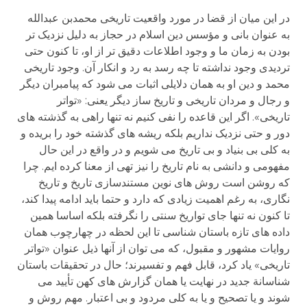
در این میان از قضا در مورد واقعیت تاریخی محمدبن عبدالله
به عنوان بانی و مؤسس دین اسلام در حجاز به دلیل نزدیک تر
بودن به زمان ما و وجود اطلاعات دقیق تر از او، تا کنون حتی
تردیدی وجود نداشته تا چه رسد به رد و انکار آن. وجود تاریخی
محمد و دین او به همان دلایلی اثبات می شود که پیامبران دیگر
و رجال و مردان تاریخی و تاریخ ساز دیگر یعنی: «تواتر
تاریخی». اگر این قاعده را نفی کنیم نه تنها راهی به گذشته های
دور و حتی نزدیک نداریم بلکه ریشه های گذشته خود را بریده و
به کلی بی بنیاد و بی تاریخ می شویم و در واقع در این حال
مفهومی و دانشی به نام تاریخ را نیز تهی از معنا کرده ایم. چرا
که روشن است روش های نوین مستندسازی تاریخ و تاریخ
نگاری، به رغم اهمیت زیادی که دارد و حتما باید ادامه پیدا کند،
تا کنون نه تنها جای تواریخ سنتی را نگرفته بلکه اساسا همین
داده های تازه باستان شناسی تا این لحظه در چهارچوب همان
روایات مشهور و مقبول، که می توان از آنها ذیل عنوان «تواتر
تاریخی» یاد کرد، قابل فهم و تفسیرند؛ حال در تحقیقات باستان
شناسانة جدید در نهایت یا همان گزارش های کهن تأیید می
شوند و یا تصحیح و یا به کلی مردود و بی اعتبار. مهم روش و