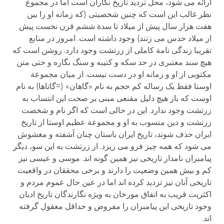
ارائه می شود، محل تردید تاریخ نگاران است اما در مجموع
نظر غالب این است که چنین شخصیتی (که زمانه او را بین
هفت هزار سال پیش از میلاد تا سدة ششم قرن نخست پیش
از میلاد حدس می زنند) وجود داشته است. امروز در منابع
تقریبا زندگی نامة کاملی از زرتشت وجود دارد. روشن است که
هیچ سند معتبری در حد سکه و کتیبه و سنگ نگاره و حتی متن
مکتوبی از او و زمانه او در دست نیست. از میان مجموعة
اوستا فقط یک رساله کم حجم به نام «گاهان» (=گاتاها) به نام
اوست که باز هیچ دلیل مقنعی مبنی بر صحت این انتساب به
زرتشت وجود ندارد. این در حالی است که اگر نام و شخصت
زرتشت و دین منسوب به او و مجموعة عظیم اوستا از تاریخ
ایران حذف شوند، تاریخ ایران باستان چنان آشفته و مغشوش
می شود که همه چیز فرو می ریزد. از زرتشت به این سو، دیگر
پیامبران نامدار تاریخی نیز همین گونه اند. موسی و عیسی نیز
کم و بیش همین وضعیت را دارند و برخی محققان در واقعیت
تاریخی آنان نیز تردید کرده اند اما در عین حال عموم مردم و
اکثریت قریب به اتفاق مورخان به ویژه نگارندگان تاریخ ادیان
وجود تاریخی این پیامبران را مفروض و حداقل معقول گرفته
اند.