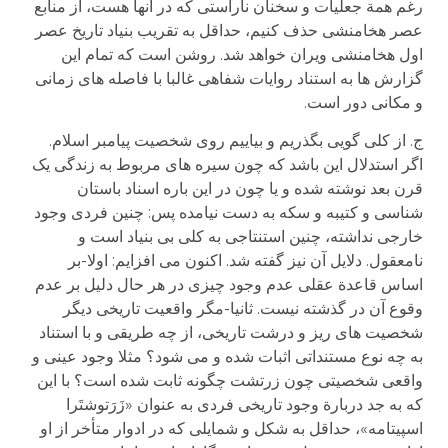
رغم همة جعلیات و سخنان ناراستی که در آنها هست، از منابع
عصر هخامنشی حذف کنیم، حداقل به تقریب بنیاد تاریخ عصر
اول هخامنشی ویران خواهد شد. روشن است که تمام این
گزارش ها به استناد روایات شفاهی غالبا با فاصله های زمانی
و مکانی دور است.
ج. از کلی گویی بگذریم و بیاییم روی شخصیت پیامبر اسلام.
اگر استدلال این باشد که چون سیره های مربوط به زندگی یک
قرن بعد نوشته شده و یا چون در این باره اسناد باستان
شناسی و کتیبه و سکه به دست نیامده پس: چنین فردی وجود
خارجی نداشته، چنین استنتاجی به کلی بی بنیاد است و
نامعقول. دلایل آن نیز گفته شد. اکنون می افزایم: اولا-بر
اساس قاعدة عقلی عدم وجود چیزی در هر حال دلیل بر عدم
وقوع آن در گذشته نیست. ثانیا-مگر واقعیت تاریخی دیگر
شخصیت های ریز و درشت تاریخی، از چه طریقی و با استناد
به چه نوع مستنداتی اثبات شده و می شود؟ مثلا وجود عینی و
واقعی شخصیتی چون زرتشت چگونه ثابت شده است؟ با این
که به جد دربارة وجود تاریخی فردی به عنوان «زَرَتوشتَرا
اسپیتامه»، حداقل به شکل و شمایلی که در ادوار متأخر از او