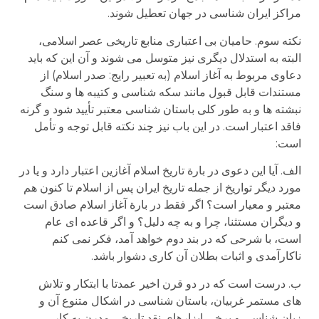
مراکز ایران شناسی در جهان تعطیل شوند.
نکته سوم. حامیان بی اعتباری منابع تاریخی عصر اسلامی،
البته به استدلال دیگری نیز متوسل می شوند و آن این که باید
دعاوی مربوط به آغاز اسلام (به تعبیر رایج: صدر اسلام) از
مستندات قابل قبول مانند سکه شناسی و کتیبه ها و سنگ
نبشته ها و به طور کلی باستان شناسی معتبر تأیید شود و گرنه
فاقد اعتبار است. در این باب نیز چند نکته قابل توجه و تأمل
است:
الف. آیا این دعوی در بارة تاریخ اسلام آغازین اعتبار دارد و یا در
مورد دیگر تواریخ از جمله تاریخ ایران پس از اسلام تا کنون هم
معتبر و معیار است؟ اگر فقط در بارة آغاز اسلام صادق است
و دیگران مستثنا، چرا و به چه دلیل؟ و اگر قاعده ای عام
است، با شرحی که در بند دوم خواهد آمد، فکر نمی کنم
ناکارآمدی و اثبات بطلان آن کاری دشوار باشد.
ب. درست است که در دو قرن اخیر عمدتا با ابتکار و تلاش
های مستمر غربیان، باستان شناسی در اشکال متنوع آن و
زبان شناسی و برخی ابزارهای نقد تاریخی مدرن به کار