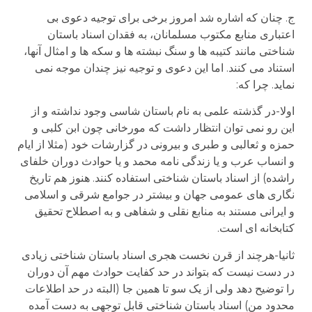
ج. چنان که اشاره شد امروز برخی برای توجیه دعوی بی
اعتباری منابع مکتوب مسلمانان، به فقدان اسناد باستان
شناختی مانند کتیبه ها و سنگ نبشته ها و سکه ها و امثال آنها،
استناد می کنند. اما این دعوی و توجیه نیز چندان موجه نمی
نماید. چرا که:
اولا-در گذشته علمی به نام باستان شاسی وجود نداشته و از
این رو نمی توان انتظار داشت که مورخانی چون ابن کلبی و
حمزه و ثعالبی و طبری و بیرونی در گزارشات خود (مثلا از ایام
و انساب عرب و یا زندگی نامه محمد و یا حوادث دوران خلفای
راشده) از اسناد باستان شناختی استفاده کنند. هنوز هم تاریخ
نگاری های عمومی جهان و بیشتر در جوامع شرقی و اسلامی
و ایرانی مستند به منابع نقلی و شفاهی و به اصطلاح تحقیق
کتابخانه ای است.
ثانیا-هرچند از قرن نخست هجری اسناد باستان شناختی زیادی
در دست نیست که بتواند در حد کفایت حوادث مهم آن دوران
را توضیح دهد ولی از یک سو تا همین جا (البته در حد اطلاعات
محدود من) اسناد باستان شناختی قابل توجهی به دست آمده