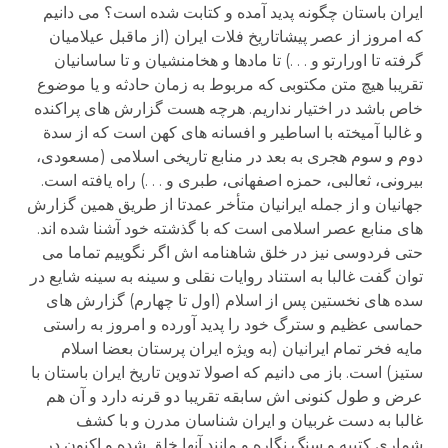
ایران باستان چگونه پدید آمده و کتابت شده است؟ می دانیم
که امروز از عصر پیشاتاریخ فلات ایران (از ماقبل عیلامیان
گرفته تا اورارتو و . . .) تا مادها و هخامنشیان و تا ساسانیان
تقریبا هیچ متن مکتوبی که مربوط به زمان حادثه و یا موضوع
خاص باشد در اختیار نداریم. هرچه هست گزارش های پراکنده
و غالبا آمیخته با اساطیر و افسانه های کهن است که از سدة
دوم و سوم هجری به بعد در منابع تاریخی اسلامی (مسعودی،
بیرونی، ثعالبی، حمزه اصفهانی، طبری و . . .) راه یافته است.
جهانیان و از جمله ایرانیان متأخر عمدتا از طریق همین گزارش
های منابع عصر اسلامی است که با گذشته خود آشنا شده اند.
حتی فردوسی نیز در خلق شاهنامه اش اگر نگوییم تماما می
توان گفت غالبا به استناد روایات نقلی و سینه به سینه شایع در
سده های نخستین پس از اسلام (اول تا چهارم) گزارش های
حماسی عظیم و سترگ خود را پدید آورده و امروز به راستی
مایه فخر تمام ایرانیان (به ویژه ایران پرستان بعضا اسلام
ستیز) است. باز می دانیم که اصولا تدوین تاریخ ایران باستان با
عرض و طول کنونی اش سابقه تقریبا دو قرنه دارد و آن هم
غالبا به دست غربیان و ایران شناسان مدرن و با کشف
شماری کتیبه و سنگ نگاره و مانند آنها خلق شده و اکنون در