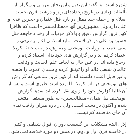
شهره است. به گفته ابن ندیم و ابوریحان بیرونی و دیگران او
تألیفات زیادی در تاریح رخدادهای ریز و درشت قرن نخست
اسلام و از جمله چند مقتل در باره قتل عثمان و حجربن عدی و
علی دارد ولی مشهورترین آنها «مقتل­الحسین» است که ظاهرا
کهن ترین گزارش دقیق و با ذکر جزئیات از رخداد فاجعه قتل
حسین بن علی در کربلاست. منابع اسلامی اعم از شیعی و
سنی عمدتا به روایات ابومحنف و به ویژه در باب حادثه کربلا
اعتماد کرده اند و در گزارش های خود بدان استناد کرده و
ارجاع داده اند. در عین حال به لحاظ علم الحدیث و وثاقت
عالمان شیعی غالبا او را توثیق کرده و سنیان عموما را ضعیف
و غیر قابل اعتماد دانسته اند. از کهن ترین منابعی که گزارش
های ابومخنف در باب کربلا را آورده است طبری است و پس از
آن غالبا گزارش خود را از وی نقل کرده اند. بعدها گزارش
ابومخنف ذیل همان «مقتل­الحسین» به طور مستقل منتشر
شده و اکنون در دست است، ولی در باره میزان وثاقت تمام
آن جای مناقشه کم نیست.
[3] . البته مشکلات این گسست دوران اقوال شفاهی و کتبی
در فاصله قرن اول و دوم، در همین دو مورد خلاصه نمی شود،