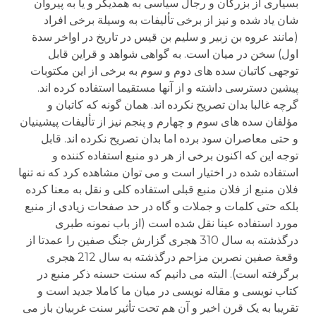
بسیاری از بزرگان و رجال سیاسی به همدیگر و یا به پیروان
شان یاد شده و نیز از برخی تألیفات به وسیلة برخی افراد
(مانند عروه بن زبیر و سلیم بن قیس در تاریخ در اواخر سدة
اول) سخن در میان است. به گواهی شواهد و قراین قابل
توجهی کاتبان سده های دوم و سوم به برخی از این مکتوبات
پیشین دسترسی داشته و از آنها مستقیما استفاده کرده اند.
گرچه غالبا بدان تصریح نکرده اند. همان گونه که کاتبان و
مؤلفان سده های سوم و چهارم و پنجم نیز از تألیفات پیشینیان
و حتی معاصران سود برده اما بدان تصریح نکرده اند. قابل
توجه این که اکنون برخی از هر دو منبع استفاده کننده و
استفاده شده در اختیار است و می توان مشاهده کرد که نه تنها
فلان منبع از فلان منبع قبلی استفاده کلی و نقل به معنا کرده
بلکه حتی کلمات و جملات و گاه در حد صفحات زیادی از منبع
مورد استفاده عینا نقل شده است (از باب نمونه طبری
درگذشته به سال 310 هجری گزارش جنگ صفین را عمدتا از
وقعة صفین نصربن مزاحم درگذشته به سال 212 هجری
برگرفته است). البته می دانیم که سنت حسنه ذکر منبع در
کتاب نویسی و مقاله نویسی در میان ما کاملا جدید است و
تقریبا به یک قرن اخیر و آن هم تحت تأثیر سنت غربیان باز می