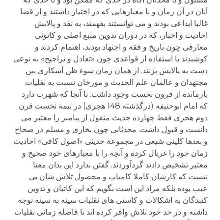
آنان در آن زمان و با معیارهایی که در اختیار داشتند و از قضا
غالبا ابداعی بودند و می توانستند بفهمند، به نقد و پالایش
احادیث و اخبار، که در دوران تدوین منبع اصلی و کانونی
معارفی چون تاریخ و فقه و اجتهاد بودند، اهتمام کردند و
کوشیدند با استفاده از قواعدی چون «تعادل و تراجیح» به نوعی
دست به پالایش بزنند. از همان زمان سوء ظن آشکاری بین
مجتهدان و عالمان علم الحدیث و مورخان نسبت به نقلیات
بازمانده از قرون نخست وجود داشت. تا آنجا که شهرت دارد
که امام ابوحنیفه (درگذشته 148 هجری) در نیمة نخست قرن
دوم هجری فقط چهارده حدیث منقول از پیامبر را معتبر می
دانست و قبول داشت. محدثانی چون بخاری و مسلم در صحاح
و بعدها کلینی شیعی در مجموعة حدیثی «اصول کافی» احادیث
زمان خود را غربال کرده و آنچه را با معیارهای خود صحیح و
معتبر تشخیص دادند گردآوردند. گفتن ندارد این بدان معنا
نیست که کارشان کاملا کامیاب و محصول تلاش شان بی
عیب بوده بلکه مراد این است بگویم که این کاتبان و تدوین
کنندگان به اشکالات و کاستی های نقلیات سینه به سینه توجه
داشته و در حد خود تلاش وافر کرده اند تا فاصله زمانی نقلیات