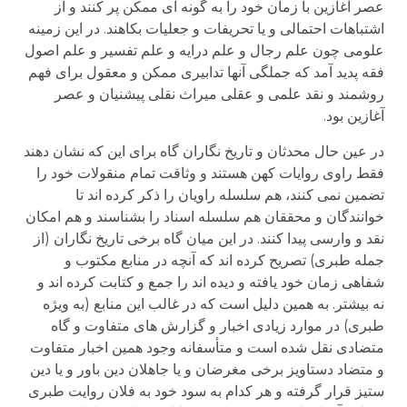
عصر آغازین با زمان خود را به گونه ای ممکن پر کنند و از
اشتباهات احتمالی و یا تحریفات و جعلیات بکاهند. در این زمینه
علومی چون علم رجال و علم درایه و علم تفسیر و علم اصول
فقه پدید آمد که جملگی آنها تدابیری ممکن و معقول برای فهم
روشمند و نقد علمی و عقلی میراث نقلی پیشنیان و عصر
آغازین بود.
در عین حال محدثان و تاریخ نگاران گاه برای این که نشان دهند
فقط راوی روایات کهن هستند و وثاقت تمام منقولات خود را
تضمین نمی کنند، هم سلسله راویان را ذکر کرده اند تا
خوانندگان و محققان هم سلسله اسناد را بشناسند و هم امکان
نقد و وارسی پیدا کنند. در این میان گاه برخی تاریخ نگاران (از
جمله طبری) تصریح کرده اند که آنچه در منابع مکتوب و
شفاهی زمان خود یافته و دیده اند را جمع و کتابت کرده اند و
نه بیشتر. به همین دلیل است که در غالب این منابع (به ویژه
طبری) در موارد زیادی اخبار و گزارش های متفاوت و گاه
متضادی نقل شده است و متأسفانه وجود همین اخبار متفاوت
و متضاد دستاویز برخی مغرضان و یا جاهلان دین باور و یا دین
ستیز قرار گرفته و هر کدام به سود خود به فلان روایت طبری