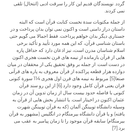
گردد. نویسندگان قدیم این کار را سرقت ادبی (انتحال) تلقی
نمی کردند.
از جملة مکتوبات سدة نخست کتابت قرآن است که البته
داستان دراز دامنی است و اکنون نمی توان بدان پرداخت و در
جستاری دیگر بدان خواهم پرداخت. فقط اجمالا می گویم حتی
باستان شناسی قرآن، که این همه مورد تأیید و تأکید برخی
اسلام شناسان مدرن است، نیز اذعان دارد که حداقل پاره
هایی از قرآن بازمانده از نیمه های قرن نخست هجری اکنون
در دست است. از جمله بر وفق تحقیق یکی از محققان در میان
دوازده هزار قطعه پراکنده از قرآن معروف به پاره های قرآنی
صنعا[5] مربوط به نیمه های قرن اول هجری 114 سورة کنونی
قران یعنی قرآن کامل وجود دارد.[6] از این رو سند قرآن
کنونی با فاصله حدود بیست سال از زمان تدوین آن در زمان
عثمان اکنون در اخیتار است. یا انتشار بخش هایی از قرآن به
وسیله دانشگاه توبینگن آلمان (که به قرآن توبینگن شهرت
یافته) و یا قرآن دانشگاه بیرمنگام در انگلیس (مشهور به قرآن
بیرمنگام) سابقه قرآن موجود را تا زمان پیامبر به عقب می
برد.[7]