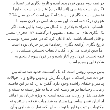
در نیمه دوم همین قرن پدید آمده و تاریخ نگاری نیز عمدتا با
نگارش نسب شناسی (انساب­العرب) آغاز شده است. ظاهرا
نخستین نسب نگار نیز ابن هشام کلبی است که در سال 204
هجری درگذشته است. این نسب شناسی در قرن سوم با
«انساب الاشراف» بلاذری به کمال می رسد. با این همه، اگر
تک نگاری های ابی مخنف مشهور (درگذشته 157 هجری) معتبر
و قابل استناد باشند، باید اذعان کرد که در عصر سیره نویسی،
تاریخ نگاری (واقعه نگاری رخدادها) نیز در جریان بوده است.
[2] بدین ترتیب می توان گفت تألیفات نخستین مسلمانان از
نیمه نخست قرن دوم آغاز شده و در قرن سوم تا پنجم به
شکوفایی رسیده است.
بدین ترتیب روشن است که یک گسست حدود صد ساله بین
حوادث صدر اسلام با دوران نگارش و تدوین وقایع و یا احوالات
پیامبر و خلفای راشده وجود دارد. گفتن ندارد که در این فاصله
زمانی، رخدادها در هر زمینه ای، غالبا به طور سینه به سینه و
شفاهی نقل و روایت می شده است. به ویژه عربان نیز (مانند
ایرانیان عصر ساسانی) بیشتر به شفاهیات علاقه داشتند و نه
مکتوبات و ثبت وقایع. با توجه به این که، نقلیات شفاهی و آن