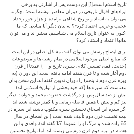
تاریخ اسلام است.[1] این دوست پس از اشارتی به برخی
ایرادهای اقوال تاریخی در دوران معاصر نوشته است: «چگونه
می توان به اسناد و تواریخ شفاهی برآمده از هزار جور رخداد
عجیب و غریب اعتماد کرد»؟ به بیان دیگر آیا منابعی که ما
اکنون به عنوان تاریخ اسلام می شناسیم، معتبر اند و می توان
بدانها اعتماد و استناد کرد؟
برای ایضاح پرسش می توان گفت مشکل اصلی در این است
که منابع اصلی موجود اسلامی در تمام رشته ها و موضوعات
(حدیث، فقه، تفسیر، کلام، سیره، تاریخ و . . .) عمدتا از قرن
دوم آغاز شده و تا قرن هفتم ادامه یافته است. این دوران (به
ویژه قرن دوم تا پنجم) را دوران تدوین گفته اند. این سخن بدان
معناست که سیره ها (که خود بخشی از تواریخ اسلامی اند)
بیش از صد سال پس از درگذشت حضرت محمد و حوادث دیگر
نیز کم و بیش با همین فاصله زمانی و یا کمتر نوشته شده اند.
اگر سیره ابن اسحاق نخستین سیره مکتوب باشد، این سیره در
نیمه نخست قرن دوم تألیف شده است (ابن اسحاق در سال
85 زاده شده و مرگ او را عموما 151 گفته اند). واقدی و ابن
هشام در نیمه دوم قرن دوم می زیسته اند. اما تواریخ نخستین