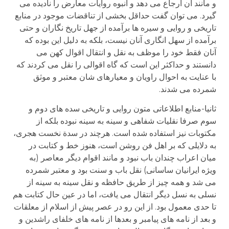
و مانند آن ارجاع می دهد و انبوه روایات معارض را نادیده می
گیرد. می توان گفت حداقل بخشی از تناقضات موجود در منابع
تاریخی و روایی و سیره ها برآمده از جهل تاریخ نگاران و حتی
برآمده از سهل انگاری آنان نیست، بلکه به دلیل این بوده که
آنان فقط خود را موظف به نقل و انتقال اقوال کهن می
دانستند و حداکثر این است که گاه اقوالی را نقل می کردند که
با عنایت به احوال راویان و معیارهای شان معتبر و موثق
شمرده می شدند.
ثانیا-منابع اطلاعاتی متون روایی و تاریخی سده های دوم و
سوم صرفا نقلیات شفاهی و سینه به سینه نبوده بلکه از
مکتوبات نیز استفاده شده است. هرچند در سدة نخست هجری،
به دلایلی که بر اهل فن روشن است، هنوز خط و کتابت در
میان اعراب چندان باب نبود و مانند اقوام دیگر معاصر (به
ویژه ایرانیان ساسانی) نقل باب و سنت بود و معتبر شمرده
می شد و همه چیز از طریق حافظه و نقل سینه به سینه از
نسلی به نسل دیگر انتقال می یافت، اما در عین حال کتابت هم
تا حدی معمول بود. از این رو در عصر پیش از اسلام از معلقات
و بعد از نامه های پیامبر و بعدها از نامه های خلفای راشدین و