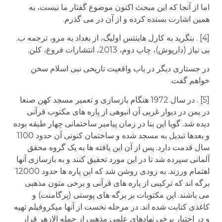
اما از آنجا که این مبحث اکنون موضوع گفتار ما نیست، به
همین اشارت بسنده کرده و از آن در می گذرم.
[4] . بنگرید به کارل هاینتس اولیگ، از بغداد به مرو، ترجمه ب.
بی نیاز (داریوش)، چاپ دوم، 2013، انتشارات فروغ، کلن.
در جستاری دیگر در باب واقعیت تاریخی نبی اسلام سخن
خواهم گفت.
[5] . در سال 1972 هنگام بازسازی و تعمیر مسجد کهن صنعا
در یمن در دیوار غربی آن انبوهی از پاره های مکتوب قرآنی
دیده شد. گویا این بنا در زمان پیامبر ساختمانی چهار طبقه بوده
و بعدها تبدیل به مسجد شده و ساختمان کنونی آن حدود 1100
سال قدمت دارد. پس از آن این یافته ها به یک گروه محقق
آلمانی سپرده شد تا در این مورد تحقیق کنند و به بازسازی آنها
اهتمام ورزند. به زودی روشن شد که این پاره ها حدود 12000
برگه اند که ترکیبی از پاره های قرآنی و برخی متون مذهبی
می باشند. این مکتوبات بر برگه های پوستی (پرگامنت) و
کاغذی کتابت شده اند. در مرحله نخست از آنها میکروفیلم تهیه
و در اختیار برخی نهادهای علمی مذهبی از جمله الازهر قرار