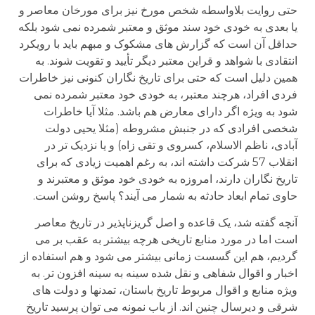
حتی روایت بلاواسطه شخص مورخ نیز برای مورخان معاصر و
یا بعدی به خودی خود سند موثق و معتبر شمرده نمی شود بلکه
حداقل آن است که گزارش های مشکوک و مبهم باید با رویکرد
انتقادی با شواهد و قراین معتبر دیگر تأیید و تقویت شوند. به
همین دلیل است که حتی برای تاریخ نگاران کنونی نیز خاطرات
فردی افراد، هرچند معتبر، به خودی خود معتبر شمرده نمی
شود به ویژه اگر دارای معارض هم باشد. مثلا آیا خاطرات
شخصی افرادی که در جنبش مشروطه (مثلا یحیی دولت
آبادی، ناظم الاسلام، کسروی و تقی زاه) و یا نزدیک تر در
انقلاب 57 شرکت داشته اند، به رغم اهمیت زیادی که برای
تاریخ نگاران دارند، امروزه به خودی خود موثق و معتبرند و
حاوی تمام ابعاد حادثه به شمار می آیند؟ پاسخ روشن است.
آنچه گفته شد، یک قاعده و اصل گریزناپذیر در تاریخ معاصر
است اما در مورد منابع تاریخی هرچه بیشتر به عقب بر می
گردیم، هم این گسست زمانی بیشتر می شود و هم استفاده از
اخبار و اقوال شفاهی و نقل شده سینه به سینه افزون تر. به
ویژه منابع و اقوال مربوط تاریخ باستان، تمدنها و دولت های
شرقی و دیرسال چنین اند. از باب نمونه می توان پرسید تاریخ