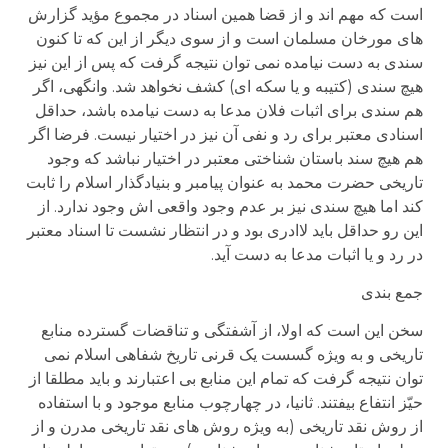
است که مهم اند و از قضا همین اسناد در مجموع مؤید گزارش
های مورخان مسلمان است و از سوی دیگر از این که تا کنون
سندی به دست نیامده نمی توان نتیجه گرفت که پس از این نیز
هیچ سندی (کتیبه و یا سکه ای) کشف نخواهد شد. وانگهی، اگر
هم سندی برای اثبات فلان مدعا به دست نیامده باشد، حداقل
اسنادی معتبر برای رد و نفی آن نیز در اختیار نیست. فرضا اگر
هم هیچ سند باستان شناختی معتبر در اختیار نباشد که وجود
تاریخی حضرت محمد به عنوان پیامبر و بنیادگذار اسلام را ثابت
کند اما هیچ سندی نیز بر عدم وجود واقعی اش وجود ندارد. از
این رو حداقل باید لاادری بود و در انتظار نشست تا اسناد معتبر
در رد و یا اثبات مدعا به دست آید.
جمع بندی
سخن این است که اولا، از آشفتگی و تناقضات گسترده منابع
تاریخی و به ویژه گسست یک قرنی تاریخ شفاهی اسلام نمی
توان نتیجه گرفت که تمام این منابع بی اعتبارند و باید مطلقا از
حیّز انتفاع بیفتند. ثانیا، در چهارچوب منابع موجود و با استفاده
از روش نقد تاریخی (به ویژه روش های نقد تاریخی مدرن و از