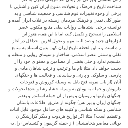
شناخت تاریخ و فرهنگ و تحولات متنوع ایران کهن و آشنایی با
برخی از وجوه تغییرات قوم شناسی و جمعیت شناسی و به
طور کلی تمدن و فرهنگ مردمان زیسته در فلات ایران آمده و
توانسته برخی اشتباهات روایات نقلی منابع مکتوب عصر
اسلامی را تصحیح و تکمیل کند، اما با این همه، هنوز این
ابزارهای جدید و صد البته مهم و تحول آفرین، حداقل در آغاز
راه است و تا این لحظه تاریخ ایران کهن بدون استناد به منابع
نقلی و سنتی عصر اسلامی، ساختار و سیمای روایی و منظم و
منسجم ندارد و حتی بخشی از مضامین و محتوای خود را از
دست خواهد داد. مثلا نام ها و ترتیب و ترتب شاهان مادی و
پارسی و سلوکی و پارتی و ساسانی و فعالیت ها و جنگهای
آنان (از باب نمونه فتح بابل به وسیلة کوروش و فتوحات
داریوش و حمله به یونان به وسیله خشایارشا و بعدها تحولات و
جنگهای پارتها و رومیان و پس از آن حمله اسکندر و بعدتر
جنگهای ایران و بیزانس) چگونه از طریق اطلاعات باستان
شناسی و سکه شناسی و کتیبه های حداقل موجود قابل اثبات
و تنظیم است؟ مثلا اگر تواریخ هردوت و دیگر گزارشگران
یونانی معاصر هخامشیان (از جمله گزنفون و کتسیاس) را، به