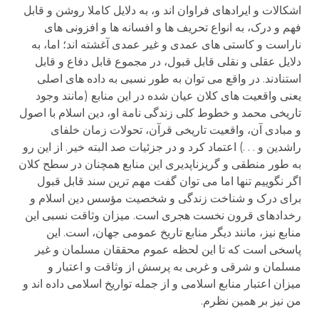
اشکالات و ایرادهای فراوان اند و، به دلایل کاملا روشن و قابل
فهم و درک، به انواع تحریف ها و افسانه ها و افزونی های
ناراست و کاستی های عمدی و غیر عمدی آغشته اند؛ اما، به
دلایل عقلی و نقلی قابل قبول، در مجموع قابل دفاع و قابل
استنادند. در واقع می توان به طور نسبی به داده های اصلی
یعنی واقعیت های کلان عیان شده در این منابع (مانند وجود
تاریخی محمد و خطوط کلی زندگی نامة او، دین اسلام با اصول
و مبادی آن، واقعیت تاریخی قرآن، تحولات زمان خلفای
راشدین و . . .) اعتماد کرد و در جزئیات صد البته خیر. از این رو
به طور منطقی و گریزناپدیری این منابع همچنان در سطح کلان
اگر نگوییم تنها اما می توان گفت مهم ترین سند قابل قبول
برای درک و شناخت زندگی و شخصیت مؤسس دین اسلام و
رخدادهای قرون نخست هجری است. میزان وثاقت نسبی این
منابع نیز، مانند دیگر منابع تاریخ عمومی جهان، است. این
پاسخی است که تا این لحظه عموم محققان مسلمان و غیر
مسلمان و شرقی و غربی به پرسش از وثاقت و اعتبار و
میزان اعتبار منابع اسلامی و از جمله تواریخ اسلامی داده اند و
من نیز بر همین نظرم.