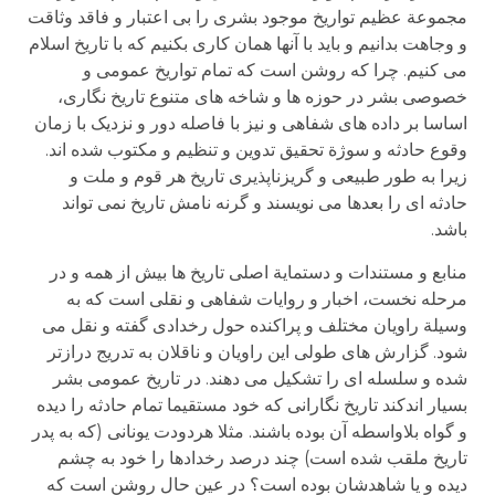
مجموعة عظیم تواریخ موجود بشری را بی اعتبار و فاقد وثاقت
و وجاهت بدانیم و باید با آنها همان کاری بکنیم که با تاریخ اسلام
می کنیم. چرا که روشن است که تمام تواریخ عمومی و
خصوصی بشر در حوزه ها و شاخه های متنوع تاریخ نگاری،
اساسا بر داده های شفاهی و نیز با فاصله دور و نزدیک با زمان
وقوع حادثه و سوژة تحقیق تدوین و تنظیم و مکتوب شده اند.
زیرا به طور طبیعی و گریزناپذیری تاریخ هر قوم و ملت و
حادثه ای را بعدها می نویسند و گرنه نامش تاریخ نمی تواند
باشد.
منابع و مستندات و دستمایة اصلی تاریخ ها بیش از همه و در
مرحله نخست، اخبار و روایات شفاهی و نقلی است که به
وسیلة راویان مختلف و پراکنده حول رخدادی گفته و نقل می
شود. گزارش های طولی این راویان و ناقلان به تدریج درازتر
شده و سلسله ای را تشکیل می دهند. در تاریخ عمومی بشر
بسیار اندکند تاریخ نگارانی که خود مستقیما تمام حادثه را دیده
و گواه بلاواسطه آن بوده باشند. مثلا هردودت یونانی (که به پدر
تاریخ ملقب شده است) چند درصد رخدادها را خود به چشم
دیده و یا شاهدشان بوده است؟ در عین حال روشن است که