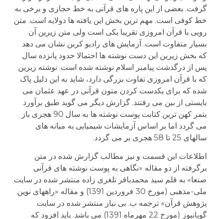
گرفت. بعضی از این پاره های قرآنی به خط حجازی و برخی به
خط کوفی است. مهم ترین بخش این یافته ها دولایه است. متن
رویی با قرآن امروزی تقریبا یکی است ولی متن زیرین آن
بسیار متفاوت است. آزمایش های رادیو کربن نشان می دهد
که بخش زیرین این دست نوشته ها احتمالا حدود پانزده سال
پس از درگذشت پیامبر اسلام نوشته شده است. نوشته زیرین
که با قرآن امروزی تفاوت بزرگی دارد، شاید به این دلیل پاک
شده که برای یکدست کردن متون قرآنی در عهد عثمان می
بایستی از بین می رفتند. گزارش دیگر می گوید طبق برآورد
بتمر کهن ترین کتابت پوست نوشته ها به سال 90 هجری باز
می گردد اما بر اساس آزمایشات شیمیایی به میانه های
سالهای 25 تا 58 هجری بر می گردد.
اطلاعات این قسمت و نیز مطالب گزارش شده در متن
برگرفته از دو مقاله «نگاهی به پوست نوشته های قرآنی
صنعا» به قلم سید محمدباقر تلغری زاده منتشر شده در سایت
ملی-مذهبی (مورخ 30 فروردین 1391) و مقاله «راههای نوین
پژوهش قرآن» ترجمه ب. بی نیاز منتشر شده در سایت
گویانیوز (مورخ 22 مهرماه 1391) می باشد. باید افزود که