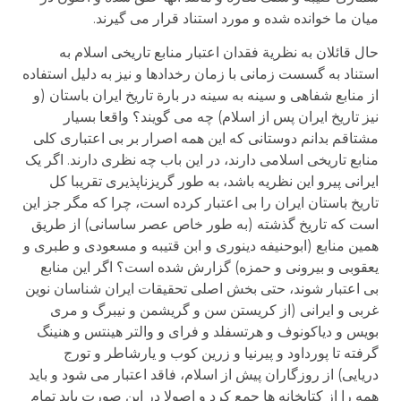
میان ما خوانده شده و مورد استناد قرار می گیرند.
حال قائلان به نظریة فقدان اعتبار منابع تاریخی اسلام به
استناد به گسست زمانی با زمان رخدادها و نیز به دلیل استفاده
از منابع شفاهی و سینه به سینه در بارة تاریخ ایران باستان (و
نیز تاریخ ایران پس از اسلام) چه می گویند؟ واقعا بسیار
مشتاقم بدانم دوستانی که این همه اصرار بر بی اعتباری کلی
منابع تاریخی اسلامی دارند، در این باب چه نظری دارند. اگر یک
ایرانی پیرو این نظریه باشد، به طور گریزناپذیری تقریبا کل
تاریخ باستان ایران را بی اعتبار کرده است، چرا که مگر جز این
است که تاریخ گذشته (به طور خاص عصر ساسانی) از طریق
همین منابع (ابوحنیفه دینوری و ابن قتیبه و مسعودی و طبری و
یعقوبی و بیرونی و حمزه) گزارش شده است؟ اگر این منابع
بی اعتبار شوند، حتی بخش اصلی تحقیقات ایران شناسان نوین
غربی و ایرانی (از کریستن سن و گریشمن و نیبرگ و مری
بویس و دیاکونوف و هرتسفلد و فرای و والتر هینتس و هنینگ
گرفته تا پورداود و پیرنیا و زرین کوب و یارشاطر و تورج
دریایی) از روزگاران پیش از اسلام، فاقد اعتبار می شود و باید
همه را از کتابخانه ها جمع کرد و اصولا در این صورت باید تمام