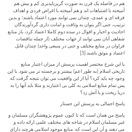
هم در فاصله یک قرن به صورت گریزناپذیری کم و بیش هم
آمیخته با اشتباهات اند و هم آمیخته با اغراض فردی و اهداف
فرقه ای و عمدی، چندان نمی توانند مورد اعتماد باشند؛ و بدین
ترتیب، حتی اگر بتوان به وثاقت و امانت داری گردآورندگان
احادیث و اخبار و اقوال در سده دوم کاملا اعتماد کرد، باز منابع
شفاهی آنان نمی توانند از جهات مختلف (از جمله تناقضات
فراوان در منابع مختلف و حتی در منبعی واحد) چندان قابل
اعتماد و موثق باشند.[3]
با این شرح مختصر اهمیت پرسش از میزان اعتبار منابع
تاریخی اسلام (به طور اعم) بیشتر و برجسته تر می شود. با این
وجود چه باید کرد؟ آیا از این واقعیت می توان نتیجه گرفت که
پس تمام منابع اسلامی به کلی بی اعتبارند و مثلا باید آنها را به
دریا ریخت و یا آتش زد؟
پاسخ اجمالی به پرسش این جستار
پاسخ من همان است که تا کنون عموم پژوهشگران مسلمان و
غیر مسلمان اسلام در شاخه های مختلف علمی ارائه داده و
می دهند و آن این است که: منابع موجود اسلامی هرچند دارای