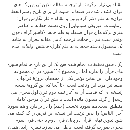
مقاله بی نیاز برگرفته از ترجمه مقاله «کهن ترین برگه های
قرآن کشف شده در صنعا و اهمیت آن برای تاریخ رسم الخط
قرآن» به قلم دکتر گرد پوئین و مقاله «آغاز نگارش قرآن:
آزمایشات [فیزیکی-شیمیایی] روی دست خط ها و عناصر
هنری برگه های قرآن صنعا» به قلم هانس-کاسپرگراف فون
بوتمر است. نیز در همانجا ترجمه کامل مقاله «قرآن به مثابه
یک محصول دسته جمعی» به قلم کارل-هاینتس اولیگ» آمده
است
[6] . طبق تحقیقات انجام شده هیچ یک از این پاره ها تمام سوره
های قرآن را ندارند اما در مجموع 114 سوره در آن مجموعه
وجود دارد. این سخن بوتمر یکی از محققان پروژة قرآنهای
صنعا نیز مؤید این وثاقت است: «تا آنجا که این گروه\ نسخه
[نسخه ای که قدمت آن به آغاز نیمه دوم قرن اول هجری می
رسد] از گزند مصون مانده است با متن قرآن موجود کاملا
منطبق است. هم سوره نخست (حمد) را در بر دارد و هم سورة
آخر (الناس) را. بدین ترتیب این نسخه این فرض را که گفته می
شود تدوین نهایی قرآن در پایان قرن دوم یا حتی قرن سوم
هجری صورت گرفته است، باطل می سازد. تلغری زاده، همان