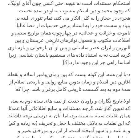
استحکام مستندات است نه نتیجه. حتی کسی چون آقای اولیگ،
که وجود محمد و دین اسلام منسوب به او در سده نخست
هجری در حجاز را به کلی انکار می کند، تمام تئوری البته بی
بنیاد و سست خود را به استناد برخی حدسیات از قضا غالبا
ناموجه و غرائب و عجائب، در چهارچوب همان تواریخ سنتی و
اطلاعات مکتوب و معمول تواترهای تاریخی عربستان و بین
النهرین و ایران عصر ساسانی و پس از آن بازخوانی و بازسازی
کرده است نه به استناد داده های مستقیم باستان شناسی. زیرا
اساسا راهی جز این وجود ندارد.[4]
د-با این همه، این گونه نیست که بین زمان پیامبر اسلام و نقطة
آغازین دین اسلام و زمان تدوین منابع روایی و تاریخی اسلام از
سدة دوم به بعد گسست تاریخی کامل برقرار باشد. چرا که:
اولا-تاریخ نگاران و راویان حدیث از نیمه های سدة دوم به بعد،
که تدوین آغاز شد، گرچه مستندات و منابع اطلاعاتی آنها عمدتا
همان نقلیات سینه به سینه بود، اما آنان به درستی توجه داشتند
که این نقلیات به دلایل مختلف با جعل و تحریف (به زیاده و کم)
و به عمد و یا سهو آمیخته است، از این رو مورخان بصیر و
مسئول و یا محدثان آگاه در حدی که ممکن بود و تا حدی که