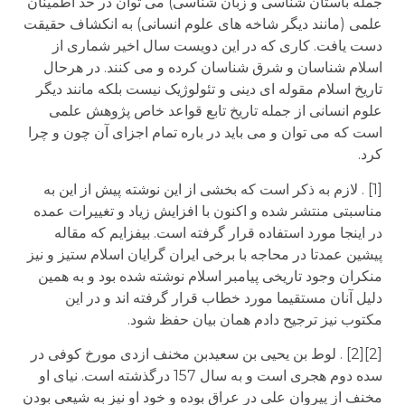
جمله باستان شناسی و زبان شناسی) می توان در حد اطمینان
علمی (مانند دیگر شاخه های علوم انسانی) به انکشاف حقیقت
دست یافت. کاری که در این دویست سال اخیر شماری از
اسلام شناسان و شرق شناسان کرده و می کنند. در هرحال
تاریخ اسلام مقوله ای دینی و تئولوژیک نیست بلکه مانند دیگر
علوم انسانی از جمله تاریخ تابع قواعد خاص پژوهش علمی
است که می توان و می باید در باره تمام اجزای آن چون و چرا
کرد.
[1] . لازم به ذکر است که بخشی از این نوشته پیش از این به
مناسبتی منتشر شده و اکنون با افزایش زیاد و تغییرات عمده
در اینجا مورد استفاده قرار گرفته است. بیفزایم که مقاله
پیشین عمدتا در محاجه با برخی ایران گرایان اسلام ستیز و نیز
منکران وجود تاریخی پیامبر اسلام نوشته شده بود و به همین
دلیل آنان مستقیما مورد خطاب قرار گرفته اند و در این
مکتوب نیز ترجیح دادم همان بیان حفظ شود.
[2][2] . لوط­­­ بن یحیی بن سعیدبن مخنف ازدی مورخ کوفی در
سده دوم هجری است و به سال 157 درگذشته است. نیای او
مخنف از پیروان علی در عراق بوده و خود او نیز به شیعی بودن