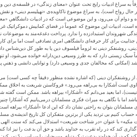
ً به سراغ ادبیات رایج تحت عنوان «معنای زندگی» در فلسفه‌ی دین و اخ
 در حال رواج است)، به سراغ موضوع ناکاویده‌ی «نهیلیسم دینی» و نقش اس
ه و دوام آن می‌رود، و این موضوعی است که در ادبیات دانشگاهیِ «معنا
اده است، ادبیات این موضوع که عموماً در فضای کمابیش دموکراتیک غر
زندگی شهروندان استبدادزده را ندارد. پرداخت دغدغه‌مند به موضوعات نظ
ین جذابیت برای کار حرفه‌ای دانشگاهی امری تصادفی است اما برای ک
ی، روشنفکر دینی نه لزوماً فیلسوف دین یا به طور کل دین‌شناس دان
ً سبک زیستی دارد که به طرز وسیعی دین‌دارانه خوانده می‌شود، او تن
شد (امکانی که مخالفان جدی و وسیعی دارد) و توانایی دانشی و ذهنیِ پ
رخی از روشنفکران دینی (که اشاره نشده منظور دقیقاً چه کسی است) می
عاوی است آشکارا به بی‌راهه می‌رود.» فروکاستن شریعت به اخلاق مم
نیست)، اما بعید می‌دانم که «آشکارا» بیراهه باشد. ممکن است گفته 
اشد اما با نگاهی به میراث فکری مسلمانان درمی‌یابیم که آشکارا چنین
مسلمانان بتوان به راحتی نشان داد که این ادعا «آشکارا» بیراهه است.
 حساب کنیم بی تردید یکی از برترین متفکران کل تاریخ اندیشه‌ی مسلم
مکیه‌» با عنوان «در شناخت شریعت» استدلال می‌کند که سنت الهی
اری کند که در راه تقرب به خداوند باشد و حق آن بدعت را نیز ادا کند 
ند که در آن خداوند بدعت ترک دنیای مسیحیان را سراسر ردّ نمی‌کند: 