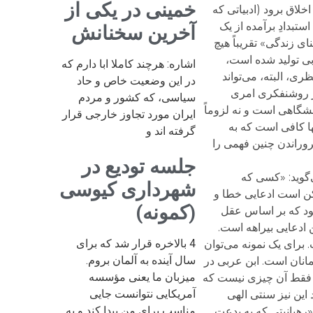
خمینی در یکی از
لاق برود (ادبیاتی که
تبدادِ برآمده از یک
آخرین سخنانش
ی زندگی» تقریباً هیچ
بی تولید شده است،
اشاره: هرچند کاملا ابا دارم که
ری، البته، می‌تواند
در این وضعیت خاص و حاد
ار روشنفکری امری
سیاسی، که کشور و مردم
شگاهی است و نه لزوماً
ایران مورد تجاوز خارجی قرار
ها کافی است که به
گرفته اند و
روراندن چنین فهمی را
جلسه تودیع در
‌گوید: «کسی که
شهرداری کیوسی
کن است ادعایی خطا و
(کمونه)
شود که بر اساس عقل
 ادعایی بیراهه است.
4 بالاخره قرار شد که برای
 برای یک نمونه می‌توان
سال آینده به آلمان بروم.
انان است. ابن عربی در
میزبان ما یعنی مؤسسه
 فقط آن چیزی نیست که
آمریکایی نتوانست جایی
این نیز سنتی الهی
مناسب برای من پیدا کند و به
«رهبانيتى كه به بدعت