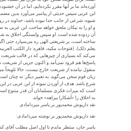
آورده‌اند ما بر آنها مقرر نكرده‌ايم، اما در آن خشنودى خدا م
ابن عربی سپس حدیثی از پیامبر می‌آورد بدین مضم
شیوه، شرعی از جانب خدا نبوده باشد، خداوند در ر
و او را به نیکان ملحق خواهد ساخت. ابن عربی به 
آن زدوده شده است. او سپس وابستگی اخلاق به شریع
ساخته است، بر شریعتی الهی ره می‌سپارد حتی اگر
می‌کند که بسیاری از چیزهایی که در قالب شریعت م
پاسخ‌ها هم فرود نمی‌آمد و اکنون جزیی از شریعت نبو
منقول نیامده از شریعت خارج نیست، حالا تلویحاً می‌
زبان قوم سخن می‌گوید. به تعبیر دیگر: نه چنان اس
شرع باشد. هدف از آوردن نمونه از ابن عربی در این‌
است که میراث فکری مسلمانان آن قدر متنوع است که 
به اخلاق را «آشکارا بیراهه» خواند.
نقد داریوش محمدپور بر یاسر میردامادی
نقد داریوش محمدپور بر نوشته میردامادی: