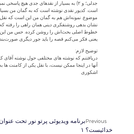
جدلی؛ و ۲) به بسيار از نقدهای جدی هيچ پا
است. کديور نقدی نوشته است که به گمان من بسيار
موضوع. نمونه‌اش هم به گمان من اين است که نقل قول
نشان بدهی روشنفکری دینی همان راهی را رفته که اب
خطوط اصلی بحث‌اش را روشن کرده. حس من اين است ک
يعنی فکر می‌کنم قصه را بايد جور دیگری صورت‌بندی
توضیح لازم:
دریافتنم که نوشته های مختلفی حول نوشته آقای کد
آنها در اینجا ممکن نیست، با نقل یکی از کامنت ها 
اشکوری
برنامه ويديوئى پرتو نور تحت عنوان
Previous
خدائيست؟ ۱