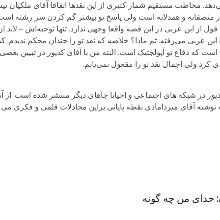
سخی نمی‌دهد. مخاطب مستقیم شمار کثیری از این نقدها اتفاقا آقای ملکيا
 منصفانه و همدلانه است ولی پاسخ تو بيشتر گم کردن سر رشته است 
 از ابن عربی در این قصه واقعا وجهی ندارد. تنها توجيه‌اش – لابد از
ن عربی می‌رفته. ثم ماذا؟ خلاصه که نقد تو را چندان محکم نديدم. کد
ه دفاع تو آپولجتيک است. البته من با آقای کديور در تبيین بعضی ا
 کرد ولی اجمال نقد تو را مقعول نمی‌يابم.
یور در شبکه های اجتماعی و احیانا جاهای دیگر منتشر شده است. از آ
به نوشته آقای میردامادی نقطه پایانی براین مجادلات قلمی و فکری می ن
: خداى من چه گونه