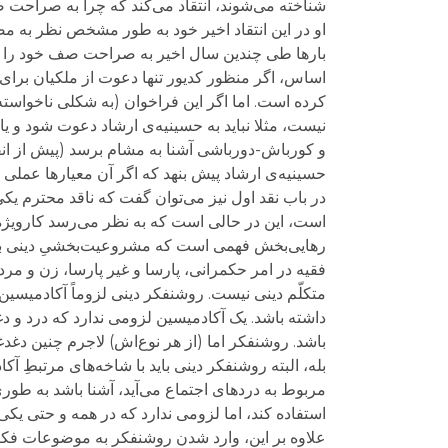
شناخته می‌شوند، انتقاد می‌کند که چرا به صراحت صف
او در این انتقاد اخیر خود به طور مشخص نظر به مصط
بارها طی چندین سال اخیر به صراحت صف خود را از 
اساس، اگر منظور کدیور تنها دعوت از ملکیان برای 
کرده است. اما اگر این فراخوان (به شکلی ناخواسته)
نیست، مثلا نباید به حسینیه‌ی ارشاد دعوت شود و یا
و کورباش-دورباشی آشنا به مشام برسد (پیش از ان
حسینیه‌ی ارشاد پیش بنهد که اگر آن معیارها عملی
در باب نقد اول نیز می‌توان گفت که ناقد محترم یکی ا
است، این در حالی است که به نظر می‌رسد کارویژه‌ی
رهایی‌بخش فهمی است که مشروعیت‌بخشیِ دینی به تب
فقیه در امر حکمرانی، پارسا و غیر پارسا، زن و مرد،
متکلّم دینی نیست. روشنفکر دینی لزوماً آکادمیس
داشته باشد. یک آکادمیسین لزومی ندارد که درد و 
باشد. روشنفکر اما (از هر نوع‌اش) لاجرم چنین دغدغه
بله، البته روشنفکر دینی باید با شاخه‌های مرتبطِ آ
مربوط به دردهای اجتماع می‌آید، آشنا باشد به طور
استفاده کند، اما لزومی ندارد که در همه و حتی یک
علاوه بر این، وارد شدن روشنفکر به موضوعات فکری