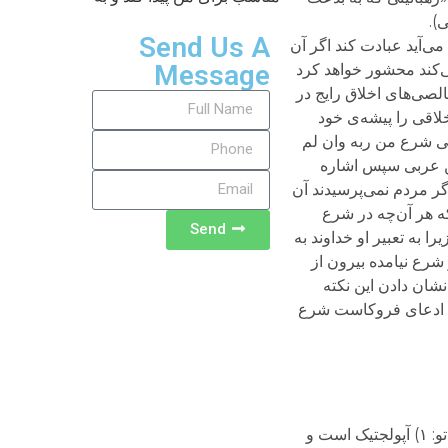
Send Us A
‌آید عبادت کند اگر آن
Message
ی‌کند محشور خواهد کرد
لصی‌های اخلاق رایج در
لاقی را پیشه‌ی خود
ی شرع من ربه وان لم
و دو، خط هفت). ابن عربی سپس اشاره
ر مردم نمی‌پرسیدند آن
که هر آن‌چه در شرع
Send
 به تعبیر او خداوند به
شرع نیامده بیرون از
نشان دادن این نکته
اً) ادعای فروکاست شرع
یاسر جان، منتظر ماندم تا اول اصل مطلب آقای کديور را بخوانم و سپس نقد تو را. مختصرش اين است که به نظر من نقد تو: ۱) آپولجتیک است و