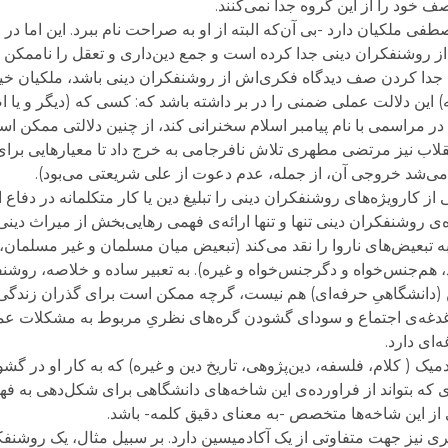
 خود را از این گروه جدا نمی‌کنند.
فی ملکیان دارد -بی آن‌که البته از او به صراحت نام ببرد. این اما د
روشنفکران دینی جدا کرده است و جمع دین‌داری و تعقل را ناممکن د
جدا کردن صف‌ دیدگاه فکری‌اش از روشنفکران دینی باشد، ملکیان خیلی
 این دلالت عملی ضمنی را در بر داشته باشد که: کسی که (دیگر و یا اص
 در مراسمی با نام پیامبر اسلام سخنرانی کند، از چنین دلالتی ممکن اس
قلاب نیز مرتضی مطهری تلاش نافرجامی به خرج داد تا معیارهایی برا
 می‌شد خروجی آن، از جمله، عدم دعوت از علی شریعتی می‌بود).
ز کارویژه‌‌های روشنفکران دینی را تبلیغ دین یا کار متکلمانه در دفاع ا
 روشنفکران دینی تنها و تنها ارائه‌ی فهمی رهایی‌بخش از میراث دینی
عیض‌های ناروا را نقد می‌کند (تبعیض‌ میان مسلمان و غیر مسلمان، م
 هم‌جنس‌خواه و دگرجنس‌خواه و غیره). به تعبیر ساده و خلاصه، روشنفکر 
ین (دانشگاهیِ حرفه‌ای) هم نیست، گرچه ممکن است برای گذران زندگی
دغدغه‌ی اجتماع و سودای گشودن گره‌های نظری‌ِ مربوط به مشکلات عم
‌ای دارد.
کادمیک ( کلام، فلسفه، دین‌پژوهی، تاریخ دین و غیره) که به کار او در
ی که بتواند از فراورده‌ی این شاخه‌های دانشگاهی برای شکل‌دهی به ف
ی از این شاخه‌ها متخصص -به معنای دقیق کلمه- باشد.
 نیز جهت متفاوتی از یک آکادمیسین دارد. بر سبیل مثال، یک روشنفکر