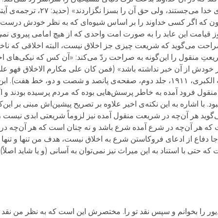
ى‌جستند، ولى حق آن را بسزا نگزاردند» (حدید: ۲۷، ترجمه‌ی آیتی).
ون که اگر کسی خداوند را بر اساس شیوه‌ای که به نظر خودش درست می
وز قیامت این عابد را به صورت امت واحدی که از هیچ امامی پیروی نم
صراحت می‌گوید که شریعت چیزی جز اخلاق نیست، البته اخلاقی که ناخا
تِ منقول را این‌گونه به صراحت ردّ می‌کند: «آن کس که نیکی‌های اخ
 خودش از آن خبر نداشته باشد» (فمن کان علی مکارم الاخلاق فهو عل
یعلم ذلک)، (فتوحات مکیه، قاهره: دار الکتب العربیه الکبری، ۱۹۱۱، جلد دوم، صفحه‌ی پانصد و شصت 
نقول فرود آمده به خاطر پرسش‌هایی بوده که مردم پرسیده بودند و اگ
د. با اشاره به این نکته‌ی اخیر علاوه بر تصریح‌ پیشین‌اش مبنی بر این‌
گوید هر آن‌چه در شریعت منقول آمده نیز لزوماً شریعتی ابدی نیست زیرا
ت که هر آن‌چه در شرع آمده شرع باشد و نه چنان است که هر آن‌چه در 
جا دفاع از ادعای فروکاستن شرع به اخلاق نیست، هدف من تنها و تنها 
حتی با استناد به این میراث نیز نمی‌توان به آسانی (و یا شاید اصل