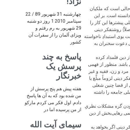
نژاد!
ر حالی است که ملکیان
چهارشنبه 31 شهریور 89 / 22
انسته است. بر این
سپتامبر 2010 1 روز دو شنبه
 پیشترها این کار را
29 شهریور به رم رفتم و
لاً) روشنفکر دینی
ویزای آلمان را از سفرات آن
ت بوی استبدادِ ناخواسته
کشور
ی دعوت سخنران به
پاسخ به چند
ز دین قلمداد کرده
 باشد. منظور از فهمی
پرسش یک
رد و زن، فقیه و غیر
خبرنگار
دینی لزوماً مبلّغ یا
 از قضا چنین شغلی
هفته پیش هم پنج پرسش از
لی جامعه را داشته
من شده بود که به آن ها پاسخ
دادم. اول فکر می کردم مارکو
 گشودن گره مشکلات نظریِ
از من پرسیده اما در
همی رهایی‌بخش از دین
سیمای آیت الله
 دینی اگر بخواهد به