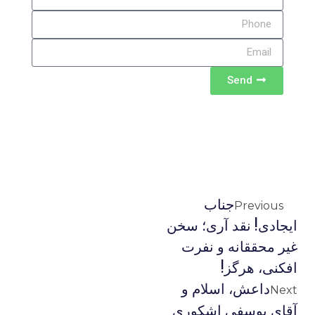
Send
جناب
Previous
ایجادی! نقد آری؛ سخن
غیر محققانه و نفرت
افکنی، هرگز!
داعش، اسلام و
Next
آقای یوسفی اشکوری