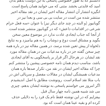
دانستم که به طور خصوصی پاسخی به این دوست بدهم بدان
امید که فایدتی بخشد. متنی که می خوانید همان پاسخ است.
انگیزه انتشار آن انتشار مقاله اخیر ایشان در نقد مقاله اخیر
منتشر شده من است در سایت بی بی سی و بعدا نیز در
گویانیوز (و البته در چند جای دیگر نیز) با عنوان «سه فعل حرام
شرعی در اقدامات داعش» که در گویانیوز منتشر شده است.
از آنجا که جناب ایجادی عادت ندارد در موضوع معین سخن
بگوید و مشتاق است دوغ و دوشاب را به هم بیامیزد و به نتایج
دلخواه از پیش تعین شده برسد، در همین مقاله نیز در باره همه
چیز سخن گفته جز در باره مدعیات من در همان مقاله مورد
نقد ایشان. در هرحال اگر قرار بر پاسخگویی به آقای ایجادی
باشد، مناسب دیدم همان نامه خصوصی پیشین را منتشر کنم
چرا که مقاله اخیر ایشان در نقد من، تکرار صدها باره همان
مدعیات همیشگی ایشان در مقالات مفصل و سریالی اش در
باب مثلا نقد اسلام است. رونوشت مطابق با اصل. اندیشیدم
اگر امروز می خواستم پاسخی به نوشته ایشان بدهم، چیزی
می شد شبیه همین نامه چهار سال قبل.
بیفزایم که در این نوشته فقط نام یک فرد را به دلایلی حذف
کرده ام و بقیه عینا همان است که بود.