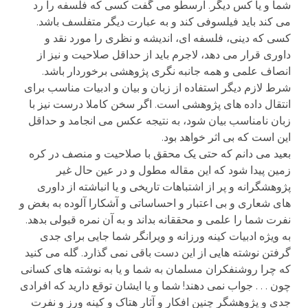
شما و یا کس دیگر. ارسطو می گفت کسی که فلسفه را رد
می کند باید فیلسوفی کند و به عبارت دیگر متفلسف باشد.
کسی که دینی، فلسفه ای، اندیشه و نظری را مورد نقد و
داوری قرار می دهد، لاجرم باید از حداقل صلاحیت و نیز از
انصاف علمی و همه جانبه نگری پژوهشی برخوردار باشد.
شرط لازم دیگر استفاده از زبان و بیان و ادبیات مناسب برای
انتقال داده های پژوهشی است. اگر سخن کاملا درست نیز با
زبان نامناسب بیان شود، به نتیجه عکس می انجامد و حداقل
این است که بی اثر خواهد بود.
بعید می دانم که حتی یک محقق با صلاحیت و منصف در کره
زمین پیدا شود که این مقاله مطول و در عین حال غیر
پژوهشگرانه و پر از اشتباهات تاریخی و یا انباشته از داوری
های شعاری و بی اعتبار و احساساتی و آشکارا آلوده به بغض و
نفرت شما را علمی و محققانه بداند و به آن نمره قبولی بدهد.
به ویژه ادبیات کینه ورزانه و ویرانگر شما جایی برای جدی
گرفتن نوشته هایی از این دست باقی نمی گذارد. گله می کنید
که چرا روشنفکران مسلمان به شما و یا به نوشته های کسانی
چون . . . جواب نمی دهند! شما و یا ایشان توقع دارید که افرادی
جدی و پژوهشگر چنین افکار و آثار هتاک و کینه ورز و نفرت