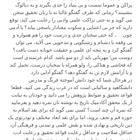
پراکن و عموما سست و بی بنیاد را جدی بگیرند و به دیالوگ
بنشینند؟ زمانی که طرف گفتگو غالبا نه با زبان تحقیق سخن
می گوید و نه حتی نزاکت علمی وادبی را رعایت می کند، توقع
دارید که جز بی اعتنایی و سکوت معنادار پاسخی بیابد؟ با آدمی
چون . . .، که حتی سخنان جدی و درست خود را هم همواره و
بی وقفه با دشنام و زشتگویی و تندخویی می آلاید، می توان
گفتگو کرد و به نتجه ای علمی و حقیقت جویانه دست یافت؟
دوست من! مهربانی باید از دو سو باشد. کدام عزتمندی است
که فحاشی و هتاکی را، ولو همراه با سخنان درست، تحمل کند
و با آرامش لازم تن به گفتگو دهد؟ گفتگو آدابی دارد.
در هرحال شما که خود دانش آموختة فرنگ و مدرس
دانشگاهید و سالیانی است که در غرب زندگی می کنید، قطعا
قواعد تحقیق و ضوابط پژوهش را می دانید و خودتان به نیابت
از یک محقق آکادمیک تاریخ به نوشته تان نمره دهید و بفرمایید
که نمره آن چند است؟ کسی نمی گوید که برای نقد اسلام به
حوزه قم و نجف بروید، اما برای نقد ابعاد مختلف و تودرتوی یک
دین تاریخی و نهادی شده و نقش علمی و تمدنی و فرهنگی آن،
حداقلِ صلاحیت و حداقلِ رعایت قواعد تحقیق و رعایت ادب
نقد ضروری است؛ بایسته هایی که در نوشته های اسلام