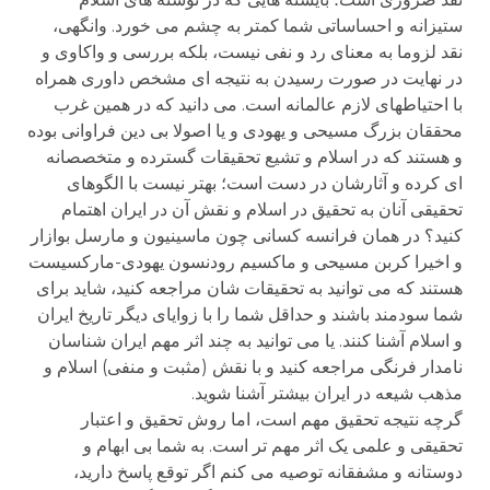
ستیزانه و احساساتی شما کمتر به چشم می خورد. وانگهی،
نقد لزوما به معنای رد و نفی نیست، بلکه بررسی و واکاوی و
در نهایت در صورت رسیدن به نتیجه ای مشخص داوری همراه
با احتیاطهای لازم عالمانه است. می دانید که در همین غرب
محققان بزرگ مسیحی و یهودی و یا اصولا بی دین فراوانی بوده
و هستند که در اسلام و تشیع تحقیقات گسترده و متخصصانه
ای کرده و آثارشان در دست است؛ بهتر نیست با الگوهای
تحقیقی آنان به تحقیق در اسلام و نقش آن در ایران اهتمام
کنید؟ در همان فرانسه کسانی چون ماسینیون و مارسل بوازار
و اخیرا کربن مسیحی و ماکسیم رودنسون یهودی-مارکسیست
هستند که می توانید به تحقیقات شان مراجعه کنید، شاید برای
شما سودمند باشند و حداقل شما را با زوایای دیگر تاریخ ایران
و اسلام آشنا کنند. یا می توانید به چند اثر مهم ایران شناسان
نامدار فرنگی مراجعه کنید و با نقش (مثبت و منفی) اسلام و
مذهب شیعه در ایران بیشتر آشنا شوید.
گرچه نتیجه تحقیق مهم است، اما روش تحقیق و اعتبار
تحقیقی و علمی یک اثر مهم تر است. به شما بی ابهام و
دوستانه و مشفقانه توصیه می کنم اگر توقع پاسخ دارید،