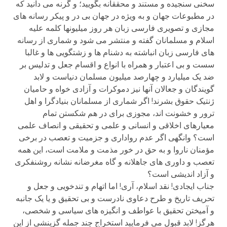
سخنی سنجیده و مستند و محققانه بگویید؛ و گرنه می دانید که
در مطبوعات جهان و به ویژه در جهان بی در و پیکر رسانه های
مجازی و تصویری فارسی زبان هر روز میلیونها کلمه علیه
اسلام و مسلمانان گفته و منتشر می شود و شماری از رسانه
های فارسی زبان انباشته به دشنام ها و زشتگویی ها و غالبا
سست و بی اعتبار و همراه با انواع و اقسام جعل و تدلیس بر
ضد یک میلیارد و چهارصد میلیون مسلمان دنیاست و لابد
گویندگان و جعالان آنها نیز دموکرات و آزادی خواه و حامیان
ژنتیک حقوق بشرند! اگر شماری از مسلمانان بنیادگرا و اهل
ترور و خشونت اند، مجوزی برای در هم شکستن تمام
معیارهای اخلاقی و انسانی و علمی و تحقیقی و انصاف علمی
است؟ وانگهی اگر عدم رواداری و جزمیت و تعصب در برخی
مؤمنان ناروا و به حق در خور مذمت و ملامت است، این همه
تعصب و داوری های جاهلانه و گاه مغرضانه نشانه روشنفکری
و آزاد اندیشی است؟
جناب ایجادی! نقد اسلام، آری! اما اتهام و تندخویی و جعل و
تحریف تاریخ و طرح دعاوی نادرست و بی تحقیق و یا یک جانبه
و آمیختن تحقیق با عواطف و انگیزه های سیاسی و شخصی،
هرگز! لابد قبول می فرمایید استخراج چند جمله گزینشی از این