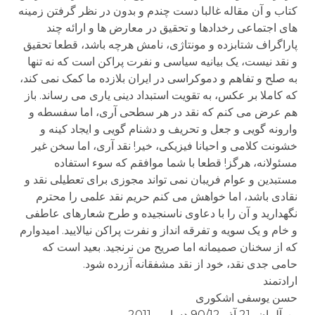
کتاب و آن مقاله غالبا دست چندم و بدون در نظر گرفتن زمینه
های اجتماعی رخدادها و تحقیق در معارض ها و ارائه چند
پاراگراف شتابزده و مونتاژی، نامش هرچه باشد، قطعا تحقیق
و نقد نیست، یک بیانیه سیاسی و نفرت پراکن است که نه تنها
به صلح و تفاهم و دموکراسی در ایران بلازده ما کمک نمی کند،
که کاملا بر عکس، به تقویت استبداد دینی یاری می رساند. باز
هم عرض می کنم که نقد در هر سطحی آری، اما سفسطه و
وارونه گویی و جعل و تحریف و دشنام گویی و ایجاد کینه و
خشونت کلامی و احیانا فیزیکی، خیر! نقد آری، اما سخن غیر
مسئولانه، هرگز! قطعا با شما موافقم که سوء استفاده
مستبدین و عوام فریبان نمی تواند مجوزی برای تعطیلی نقد و
نقادی باشد، اما خواهش می کنم حریم نقد علمی را محترم
نگهدارید و آن را با دعاوی ناسنجیده و طرح شعارهای عاطفی
و خام و یک سویه و تفرقه انداز و نفرت پراکن نیالایید. امیدوارم
که از سخنان صمیمانه اما صریح من نرنجید. بعید است که
حامی جدی نقد، خود از نقد مشفقانه آزرده شود.
ارادتمند
حسن یوسفی اشکوری
بن-آلمان- 21 آذر 90/12 دسامبر 2011